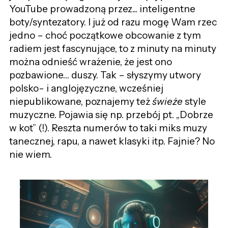
YouTube
prowadzoną przez... inteligentne
boty/
syntezatory
. I już od razu mogę Wam rzec
jedno – choć początkowe obcowanie
z tym
radiem jest fascynujące, to z minuty na minuty
można odnieść wrażenie, że jest ono
pozbawione… duszy. Tak – słyszymy utwory
polsko- i anglojęzyczne, wcześniej
niepublikowane, pozn
ajemy
też
świeże
style
muzyczne. Pojawia się np. przebój pt. „Dobrze
w kot” (!).
Reszta numerów to taki miks muzy
tanecznej, rapu,
a nawet klasyki
itp. Fajnie? No
nie wiem.