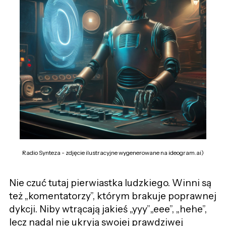
Radio Synteza - zdjęcie ilustracyjne wygenerowane na ideogram.ai)
Nie czuć tutaj pierwiastka ludzkiego. Winni są
też „komentatorzy”, którym brakuje poprawnej
dykcji. Niby wtrącają jakieś „yyy”„eee”, „hehe”,
lecz nadal nie ukryją swojej prawdziwej