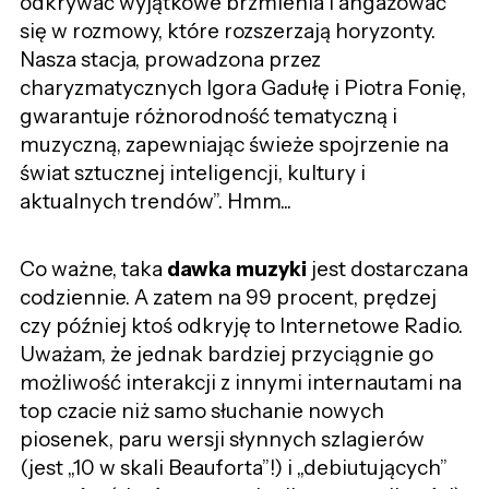
odkrywać wyjątkowe brzmienia i angażować
się w rozmowy, które rozszerzają horyzonty.
Nasza stacja, prowadzona przez
charyzmatycznych Igora Gadułę i Piotra Fonię,
gwarantuje różnorodność tematyczną i
muzyczną, zapewniając świeże spojrzenie na
świat sztucznej inteligencji, kultury i
aktualnych trendów”. Hmm...
Co ważne, taka
dawka muzyki
jest dostarczana
codziennie. A zatem na 99 procent, prędzej
czy później ktoś odkryję to Internetowe Radio.
Uważam, że jednak bardziej przyciągnie go
możliwość interakcji z innymi internautami na
top czacie niż samo słuchanie nowych
piosenek, paru wersji słynnych szlagierów
(jest „10 w skali Beauforta”!) i „debiutujących”