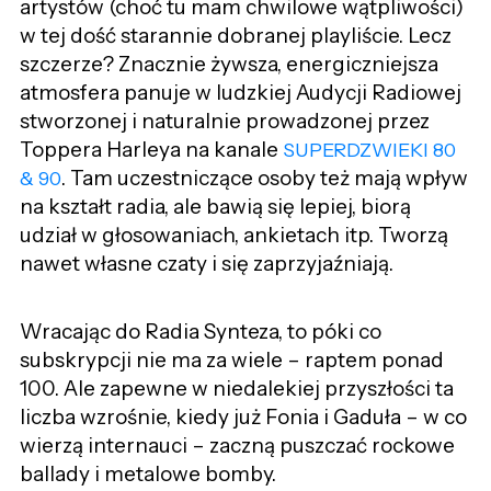
artystów (choć tu mam chwilowe wątpliwości)
w tej dość starannie dobranej playliście. Lecz
szczerze? Znacznie żywsza, energiczniejsza
atmosfera panuje w ludzkiej Audycji Radiowej
stworzonej i naturalnie prowadzonej przez
Toppera Harleya na kanale
SUPERDZWIEKI 80
. Tam uczestniczące osoby też mają wpływ
& 90
na kształt radia, ale bawią się lepiej, biorą
udział w głosowaniach, ankietach itp. Tworzą
nawet własne czaty i się zaprzyjaźniają.
Wracając do Radia Synteza, to póki co
subskrypcji nie ma za wiele – raptem ponad
100. Ale zapewne w niedalekiej przyszłości ta
liczba wzrośnie, kiedy już Fonia i Gaduła – w co
wierzą internauci – zaczną puszczać rockowe
ballady i metalowe bomby.