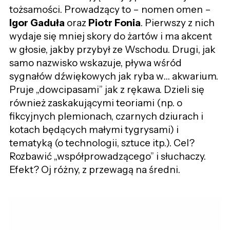
tożsamości. Prowadzący to – nomen omen –
Igor Gaduła
oraz
Piotr Fonia
. Pierwszy z nich
wydaje się mniej skory do żartów i ma
akcent
w głosie
, jakby prz
ybył ze Wschodu
. Drugi, jak
samo nazwisko wskazuje, pływa wśród
sygnałów dźwiękowych jak ryba w… akwarium.
Pruje „dowcipasami” jak z rękawa. Dzieli się
również zaskakującymi teoriami
(np. o
fikcyjnych plemionach, czarnych dziurach
i
kotach będących małymi tygrysami
)
i
temat
yką
(o technologii, sztuce itp.).
Cel?
Rozbawić „współprowadzącego” i słuchaczy.
Efekt? Oj różny, z przewagą na średni.