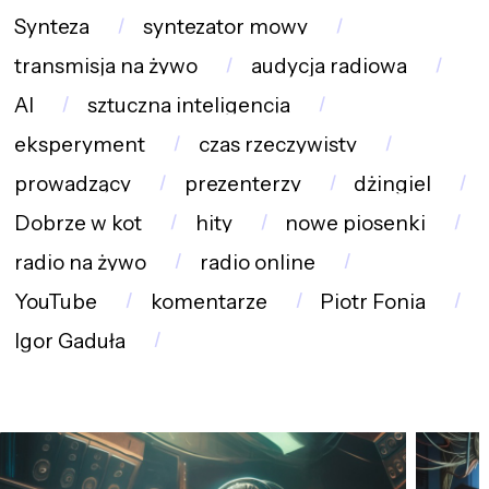
Synteza
syntezator mowy
transmisja na żywo
audycja radiowa
AI
sztuczna inteligencja
eksperyment
czas rzeczywisty
prowadzący
prezenterzy
dżingiel
Dobrze w kot
hity
nowe piosenki
radio na żywo
radio online
YouTube
komentarze
Piotr Fonia
Igor Gaduła