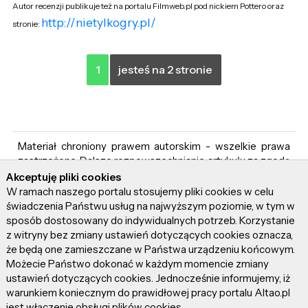
Autor recenzji publikuje też na portalu Filmweb.pl pod nickiem Pottero oraz
http://nietylkogry.pl/
stronie:
1
jesteś na 2 stronie
Materiał chroniony prawem autorskim - wszelkie prawa
zastrzeżone. Dalsze rozpowszechnianie artykułu za zgodą
Altao.pl. Kup licencję
Akceptuję pliki cookies
W ramach naszego portalu stosujemy pliki cookies w celu
świadczenia Państwu usług na najwyższym poziomie, w tym w
sposób dostosowany do indywidualnych potrzeb. Korzystanie
z witryny bez zmiany ustawień dotyczących cookies oznacza,
że będą one zamieszczane w Państwa urządzeniu końcowym.
pottero
(558 pkt)
Możecie Państwo dokonać w każdym momencie zmiany
ustawień dotyczących cookies. Jednocześnie informujemy, iż
Strona WWW Autora
warunkiem koniecznym do prawidłowej pracy portalu Altao.pl
jest włączenie obsługi plików cookies.