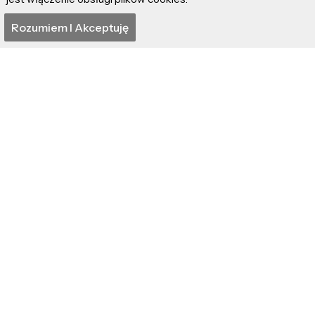
Rozumiem I Akceptuję
Ilość odwiedzin:
4 602
Czas czytania:
4 874 min.
Kategoria:
Recenzje gier
Dodano:
3550 dni temu [2016-11-19]
Temat / Nick / URL:
Treść komentarza: