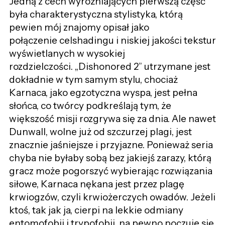
Jedną z cech wyróżniających pierwszą część
była charakterystyczna stylistyka, którą
pewien mój znajomy opisał jako
połączenie celshadingu i niskiej jakości tekstur
wyświetlanych w wysokiej
rozdzielczości. „Dishonored 2” utrzymane jest
dokładnie w tym samym stylu, chociaż
Karnaca, jako egzotyczna wyspa, jest pełna
słońca, co twórcy podkreślają tym, że
większość misji rozgrywa się za dnia. Ale nawet
Dunwall, wolne już od szczurzej plagi, jest
znacznie jaśniejsze i przyjazne. Ponieważ seria
chyba nie byłaby sobą bez jakiejś zarazy, którą
gracz może pogorszyć wybierając rozwiązania
siłowe, Karnaca nękana jest przez plagę
krwiogzów, czyli krwiożerczych owadów. Jeżeli
ktoś, tak jak ja, cierpi na lekkie odmiany
entomofobii i trypofobii, na pewno poczuje się