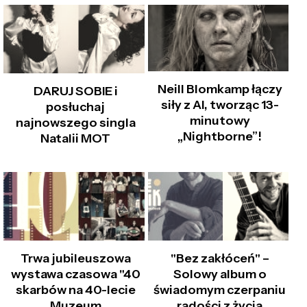
Neill Blomkamp łączy
DARUJ SOBIE i
siły z AI, tworząc 13-
posłuchaj
minutowy
najnowszego singla
„Nightborne”!
Natalii MOT
Trwa jubileuszowa
"Bez zakłóceń" –
wystawa czasowa "40
Solowy album o
skarbów na 40-lecie
świadomym czerpaniu
Muzeum
radości z życia