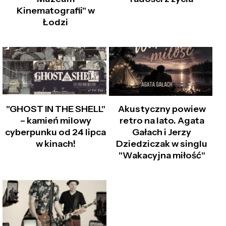
Kinematografii" w
Łodzi
"GHOST IN THE SHELL"
Akustyczny powiew
– kamień milowy
retro na lato. Agata
cyberpunku od 24 lipca
Gałach i Jerzy
w kinach!
Dziedziczak w singlu
"Wakacyjna miłość"