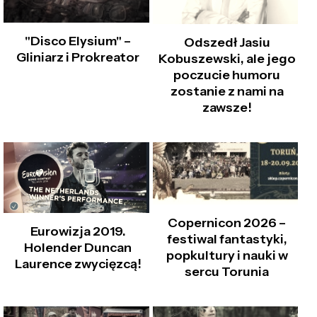
"Disco Elysium" –
Odszedł Jasiu
Gliniarz i Prokreator
Kobuszewski, ale jego
poczucie humoru
zostanie z nami na
zawsze!
Copernicon 2026 –
Eurowizja 2019.
festiwal fantastyki,
Holender Duncan
popkultury i nauki w
Laurence zwycięzcą!
sercu Torunia