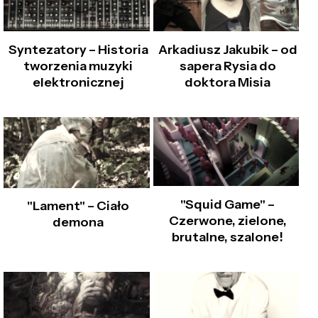
Syntezatory – Historia
Arkadiusz Jakubik – od
tworzenia muzyki
sapera Rysia do
elektronicznej
doktora Misia
"Squid Game" –
"Lament" – Ciało
Czerwone, zielone,
demona
brutalne, szalone!