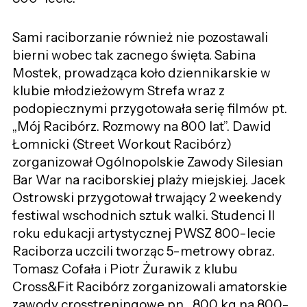
Sami raciborzanie również nie pozostawali
bierni wobec tak zacnego święta. Sabina
Mostek, prowadząca koło dziennikarskie w
klubie młodzieżowym Strefa wraz z
podopiecznymi przygotowała serię filmów pt.
„Mój Racibórz. Rozmowy na 800 lat”. Dawid
Łomnicki (Street Workout Racibórz)
zorganizował Ogólnopolskie Zawody Silesian
Bar War na raciborskiej plaży miejskiej. Jacek
Ostrowski przygotował trwający 2 weekendy
festiwal wschodnich sztuk walki. Studenci II
roku edukacji artystycznej PWSZ 800-lecie
Raciborza uczcili tworząc 5-metrowy obraz.
Tomasz Cofała i Piotr Żurawik z klubu
Cross&Fit Racibórz zorganizowali amatorskie
zawody crosstreningowe pn. „800 kg na 800-