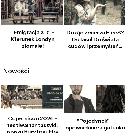
"Emigracja XD" –
Dokąd zmierza EleeS?
Kierunek Londyn
Do lasu! Do świata
ziomale!
cudów i przemyśleń...
Nowości
Copernicon 2026 –
"Pojedynek" –
festiwal fantastyki,
opowiadanie z gatunku
popkultury i nauki w