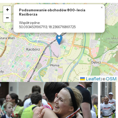
Loading map ....
×
+
Podsumowanie obchodów 800-lecia
Raciborza
−
Współrzędne:
50.0934531967113, 18.2366716861725
Leaflet
OSM
|
©