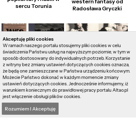
western fantasy od
sercu Torunia
Radosława Gryczki
Akceptuję pliki cookies
W ramach naszego portalu stosujemy pliki cookies w celu
świadczenia Państwu usług na najwyższym poziomie, w tym w
sposób dostosowany do indywidualnych potrzeb. Korzystanie
"James" – niewolnik,
DARUJ SOBIE i
z witryny bez zmiany ustawień dotyczących cookies oznacza,
który chciał być
posłuchaj
że będą one zamieszczane w Państwa urządzeniu końcowym.
Człowiekiem!
najnowszego singla
Możecie Państwo dokonać w każdym momencie zmiany
Natalii MOT
ustawień dotyczących cookies. Jednocześnie informujemy, iż
warunkiem koniecznym do prawidłowej pracy portalu Altao.pl
jest włączenie obsługi plików cookies.
Rozumiem I Akceptuję
Neill Blomkamp łączy
"Odyseja" – Itaka