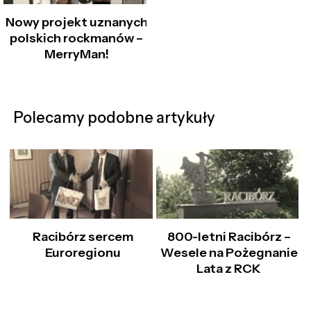
Nowy projekt uznanych
polskich rockmanów –
MerryMan!
Polecamy podobne artykuły
Racibórz sercem
800-letni Racibórz –
Euroregionu
Wesele na Pożegnanie
Lata z RCK