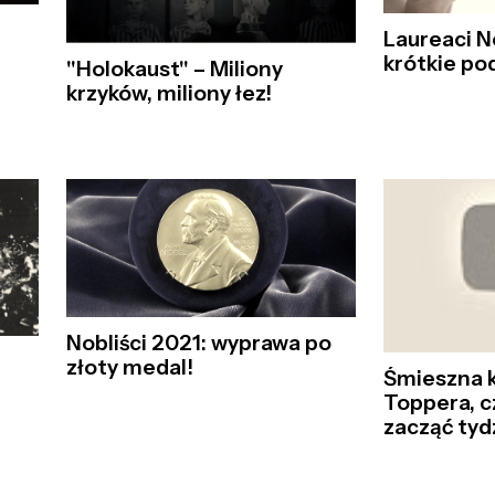
Laureaci N
krótkie p
"Holokaust" – Miliony
krzyków, miliony łez!
Nobliści 2021: wyprawa po
złoty medal!
Śmieszna 
Toppera, cz
zacząć tyd