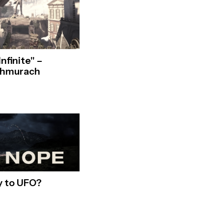
nfinite" –
chmurach
zy to UFO?