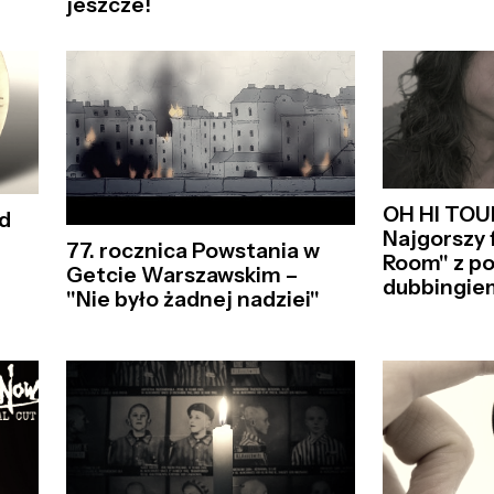
jeszcze!
OH HI TOU
d
Najgorszy 
77. rocznica Powstania w
Room" z po
Getcie Warszawskim –
dubbingie
"Nie było żadnej nadziei"