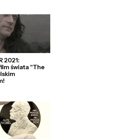
R 2021:
film świata "The
lskim
m!