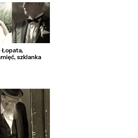
 Łopata,
amięć, szklanka