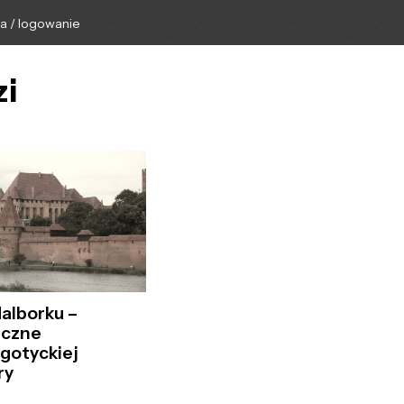
ga / logowanie
zi
alborku –
eczne
 gotyckiej
ry