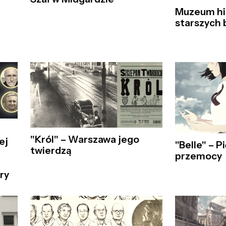
Muzeum his
starszych 
"Król" – Warszawa jego
ej
"Belle" – P
twierdzą
przemocy
ry