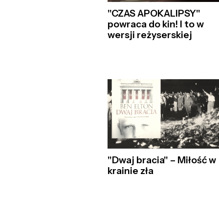
"CZAS APOKALIPSY"
powraca do kin! I to w
wersji reżyserskiej
"Dwaj bracia" – Miłość w
krainie zła