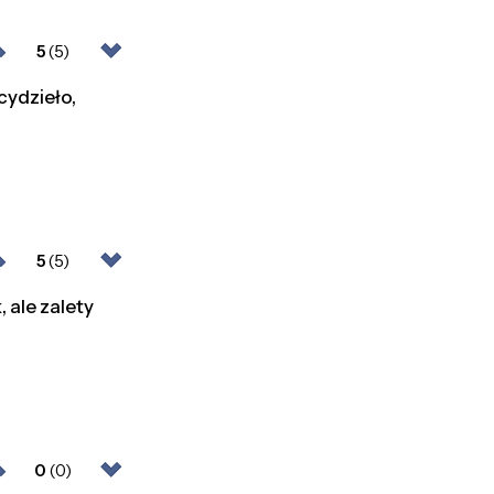
5
(5)
cydzieło,
5
(5)
 ale zalety
0
(0)