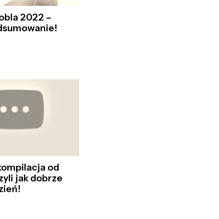
obla 2022 –
odsumowanie!
kompilacja od
yli jak dobrze
zień!