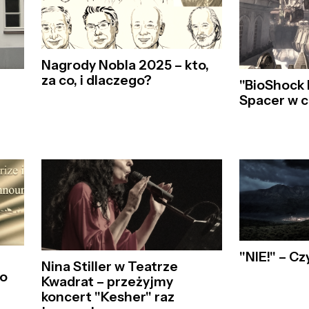
Nagrody Nobla 2025 – kto,
za co, i dlaczego?
"BioShock I
Spacer w 
"NIE!" – C
Nina Stiller w Teatrze
co
Kwadrat – przeżyjmy
koncert "Kesher" raz