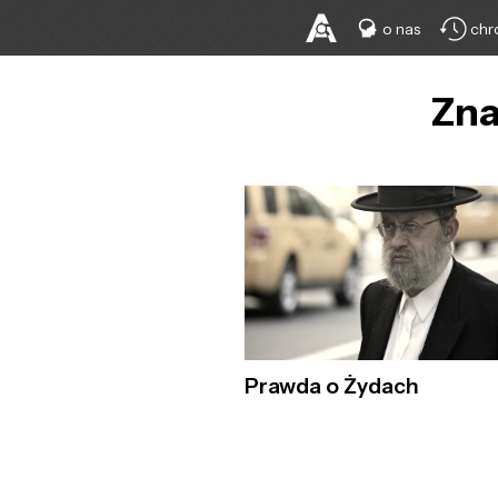
o nas
chr
Zna
Prawda o Żydach