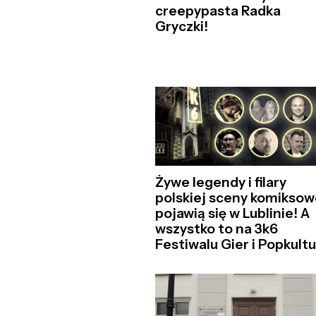
creepypasta Radka
Gryczki!
Żywe legendy i filary
polskiej sceny komiksow
pojawią się w Lublinie! A
wszystko to na 3k6
Festiwalu Gier i Popkultu