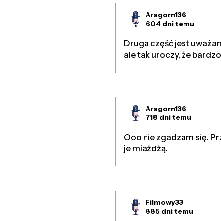
Aragorn136
604 dni temu
Druga część jest uważana
ale tak uroczy, że bardz
Aragorn136
718 dni temu
Ooo nie zgadzam się. Prz
je miażdżą.
Filmowy33
885 dni temu