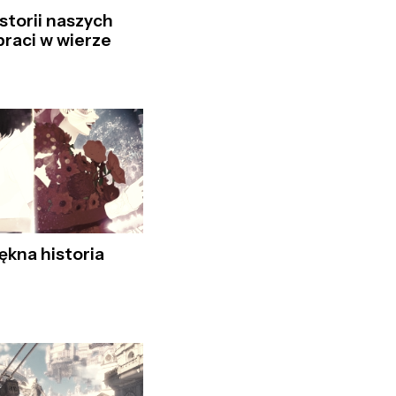
torii naszych
braci w wierze
iękna historia