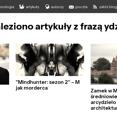
onologia
artykuły
autorzy
poczta
załóż blo
leziono artykuły z frazą yd
"Mindhunter: sezon 2" – M
jak morderca
Zamek w M
średniowi
arcydzieło
architektu