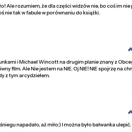
o! Ale rozumiem, że dla części widzów nie, bo coś im nie 
coś nie tak w fabule w porównaniu do książki.
unkami i Michael Wincott na drugim planie znany z Obc
wny film. Ale Nie jestem na NIE. Oj NIE! NIE spojrzę na c
dy z tym arcydziełem.
 śniegu napadało, aż miło:) I można było bałwanka ulepić.