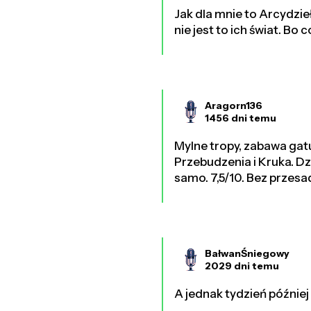
Jak dla mnie to Arcydzieł
nie jest to ich świat. Bo 
Aragorn136
1456 dni temu
Mylne tropy, zabawa gat
Przebudzenia i Kruka. Dzi
samo. 7,5/10. Bez przesa
BałwanŚniegowy
2029 dni temu
A jednak tydzień później