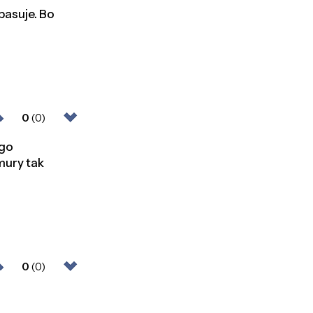
pasuje. Bo
0
(0)
ego
hmury tak
0
(0)