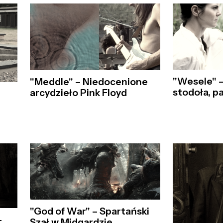
"Wesele" –
"Meddle" – Niedocenione
stodoła, p
arcydzieło Pink Floyd
"God of War" – Spartański
–
Szał w Midgardzie