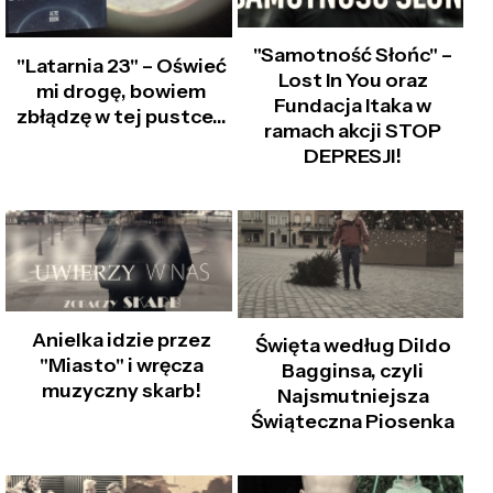
"Samotność Słońc" –
"Latarnia 23" – Oświeć
Lost In You oraz
mi drogę, bowiem
Fundacja Itaka w
zbłądzę w tej pustce…
ramach akcji STOP
DEPRESJI!
Anielka idzie przez
Święta według Dildo
"Miasto" i wręcza
Bagginsa, czyli
muzyczny skarb!
Najsmutniejsza
Świąteczna Piosenka