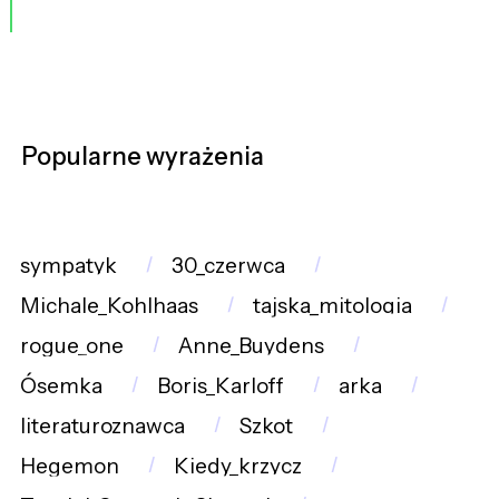
Popularne wyrażenia
sympatyk
30_czerwca
Michale_Kohlhaas
tajska_mitologia
rogue_one
Anne_Buydens
Ósemka
Boris_Karloff
arka
literaturoznawca
Szkot
Hegemon
Kiedy_krzycz