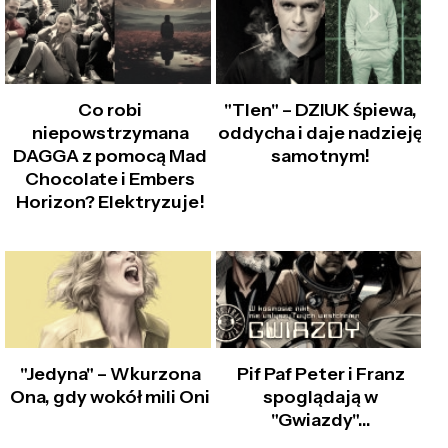
Co robi
"Tlen" – DZIUK śpiewa,
niepowstrzymana
oddycha i daje nadzieję
DAGGA z pomocą Mad
samotnym!
Chocolate i Embers
Horizon? Elektryzuje!
"Jedyna" – Wkurzona
Pif Paf Peter i Franz
Ona, gdy wokół mili Oni
spoglądają w
"Gwiazdy"...