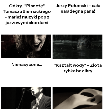
Jerzy Połomski – cała
Odkryj "Planetę"
sala żegna pana!
Tomasza Biernackiego
– mariaż muzyki pop z
jazzowymi akordami
Nienasycone…
"Kształt wody" – Złota
rybka bez ikry