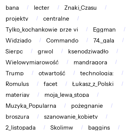
bana
lecter
Znaki_Czasu
projekty
centralne
Tylko_kochankowie_prze_yj
Eggman
Widziado
Commando
74._gala
Sierpc
grwol
ksenodziwadło
Wielowymiarowość
mandragora
Trump
otwartość
technologia:
Romulus
facet
Łukasz_z_Polski
materiay
moja_lewa_stopa
Muzyka_Popularna
pożegnanie
broszura
szanowanie_kobiety
2_listopada
Skolimw
baggins