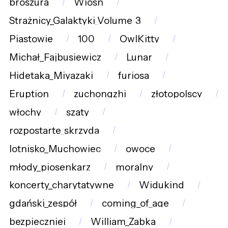
broszura
Wiosn
Strażnicy_Galaktyki_Volume_3
Piastowie
100
OwlKitty
Michał_Fajbusiewicz
Lunar
Hidetaka_Miyazaki
furiosa
Eruption
zuchongzhi
złotopolscy
włochy
szaty
rozpostarte_skrzyda
lotnisko_Muchowiec
owoce
młody_piosenkarz
moralny
koncerty_charytatywne
Widukind
gdański_zespół
coming_of_age
bezpieczniei
William_Zabka