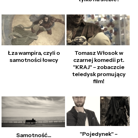
Łza wampira, czyli o
Tomasz Włosok w
samotności łowcy
czarnej komedii pt.
"KRAJ" – zobaczcie
teledysk promujący
film!
"Pojedynek" –
Samotność...