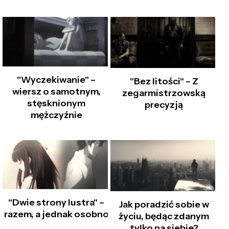
"Wyczekiwanie" –
"Bez litości" – Z
wiersz o samotnym,
zegarmistrzowską
stęsknionym
precyzją
mężczyźnie
"Dwie strony lustra" –
Jak poradzić sobie w
razem, a jednak osobno
życiu, będąc zdanym
tylko na siebie?