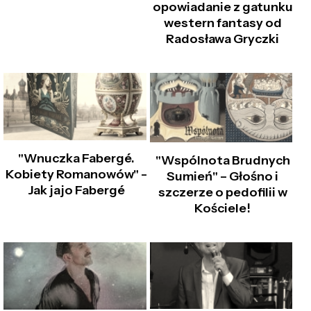
opowiadanie z gatunku
western fantasy od
Radosława Gryczki
"Wnuczka Fabergé.
"Wspólnota Brudnych
Kobiety Romanowów" –
Sumień" – Głośno i
Jak jajo Fabergé
szczerze o pedofilii w
Kościele!