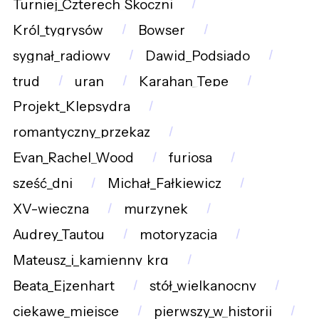
Turniej_Czterech_Skoczni
Król_tygrysów
Bowser
sygnał_radiowy
Dawid_Podsiado
trud
uran
Karahan_Tepe
Projekt_Klepsydra
romantyczny_przekaz
Evan_Rachel_Wood
furiosa
sześć_dni
Michał_Fałkiewicz
XV-wieczna
murzynek
Audrey_Tautou
motoryzacja
Mateusz_i_kamienny_krg
Beata_Ejzenhart
stół_wielkanocny
ciekawe_miejsce
pierwszy_w_historii