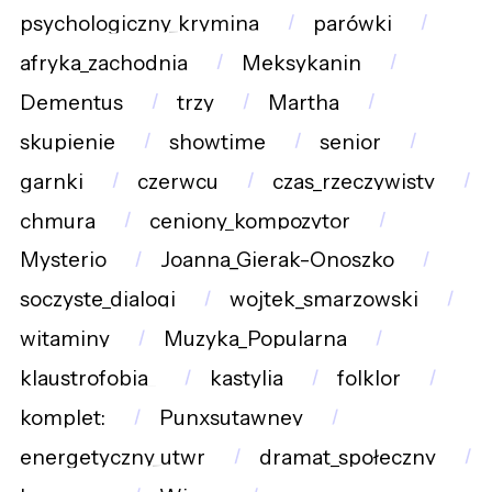
psychologiczny_krymina
parówki
afryka_zachodnia
Meksykanin
Dementus
trzy
Martha
skupienie
showtime
senior
garnki
czerwcu
czas_rzeczywisty
chmura
ceniony_kompozytor
Mysterio
Joanna_Gierak-Onoszko
soczyste_dialogi
wojtek_smarzowski
witaminy
Muzyka_Popularna
klaustrofobia_
kastylia
folklor
komplet:
Punxsutawney
energetyczny_utwr
dramat_społeczny