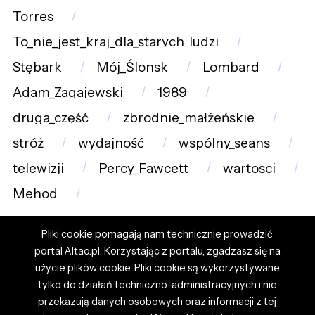
Torres
To_nie_jest_kraj_dla_starych_ludzi
Stębark
Mój_Ślonsk
Lombard
Adam_Zagajewski
1989
druga_część
zbrodnie_małżeńskie
stróż
wydajność
wspólny_seans
telewizji
Percy_Fawcett
wartosci
Mehod
Pliki cookie pomagają nam technicznie prowadzić
portal Altao.pl. Korzystając z portalu, zgadzasz się na
użycie plików cookie. Pliki cookie są wykorzystywane
tylko do działań techniczno-administracyjnych i nie
przekazują danych osobowych oraz informacji z tej