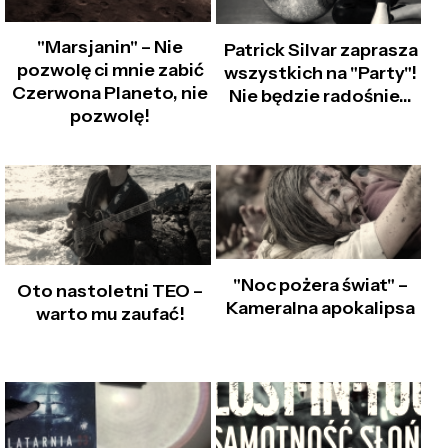
"Marsjanin" – Nie
Patrick Silvar zaprasza
pozwolę ci mnie zabić
wszystkich na "Party"!
Czerwona Planeto, nie
Nie będzie radośnie...
pozwolę!
"Noc pożera świat" –
Oto nastoletni TEO –
Kameralna apokalipsa
warto mu zaufać!