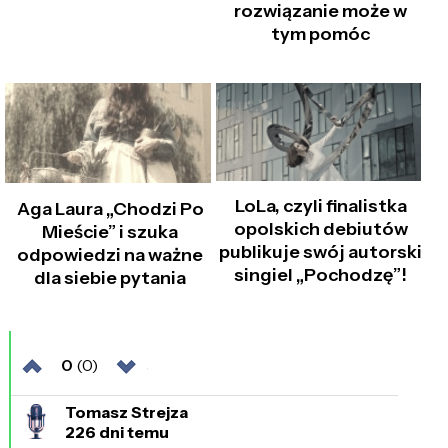
rozwiązanie może w
tym pomóc
LoLa, czyli finalistka
Aga Laura „Chodzi Po
opolskich debiutów
Mieście” i szuka
publikuje swój autorski
odpowiedzi na ważne
singiel „Pochodzę”!
dla siebie pytania
0
(0)
Tomasz Strejza
226 dni temu