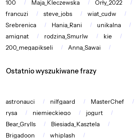
100
Maja_Kleczewska
Orły_2022
francuzi
steve_jobs
wiat_cudw
Srebrenica
Hania_Rani
unikalna
amignat
rodzina_Smurlw
kie
200_megapikseli
Anna_Sawai
Ostatnio wyszukiwane frazy
astronauci
nilfgaard
MasterChef
rysa
niemieckiego
jogurt
Bear_Grylls
Biesiada_Kasztela
Brigadoon
whiplash