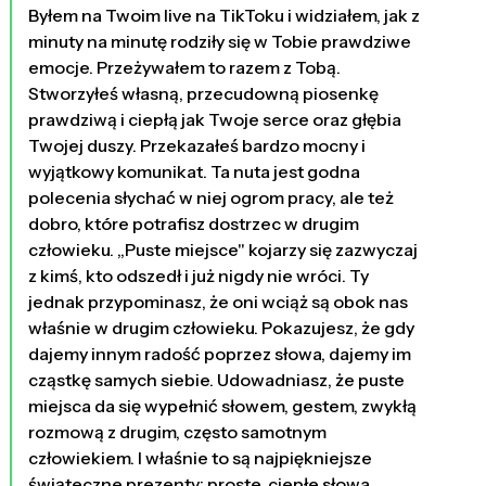
Byłem na Twoim live na TikToku i widziałem, jak z
minuty na minutę rodziły się w Tobie prawdziwe
emocje. Przeżywałem to razem z Tobą.
Stworzyłeś własną, przecudowną piosenkę
prawdziwą i ciepłą jak Twoje serce oraz głębia
Twojej duszy. Przekazałeś bardzo mocny i
wyjątkowy komunikat. Ta nuta jest godna
polecenia słychać w niej ogrom pracy, ale też
dobro, które potrafisz dostrzec w drugim
człowieku. „Puste miejsce" kojarzy się zazwyczaj
z kimś, kto odszedł i już nigdy nie wróci. Ty
jednak przypominasz, że oni wciąż są obok nas
właśnie w drugim człowieku. Pokazujesz, że gdy
dajemy innym radość poprzez słowa, dajemy im
cząstkę samych siebie. Udowadniasz, że puste
miejsca da się wypełnić słowem, gestem, zwykłą
rozmową z drugim, często samotnym
człowiekiem. I właśnie to są najpiękniejsze
świąteczne prezenty: proste, ciepłe słowa.