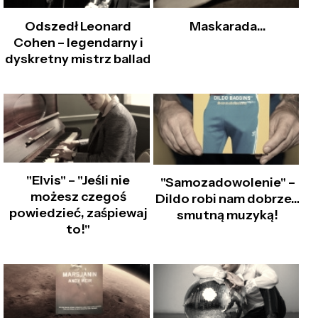
Odszedł Leonard
Maskarada…
Cohen – legendarny i
dyskretny mistrz ballad
"Elvis" – "Jeśli nie
"Samozadowolenie" –
możesz czegoś
Dildo robi nam dobrze…
powiedzieć, zaśpiewaj
smutną muzyką!
to!"