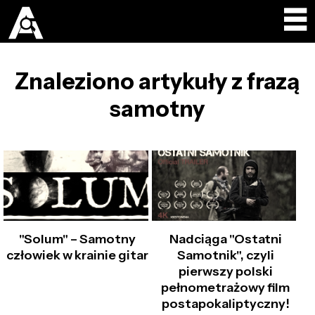
Znaleziono artykuły z frazą
samotny
"Solum" – Samotny
Nadciąga "Ostatni
człowiek w krainie gitar
Samotnik", czyli
pierwszy polski
pełnometrażowy film
postapokaliptyczny!