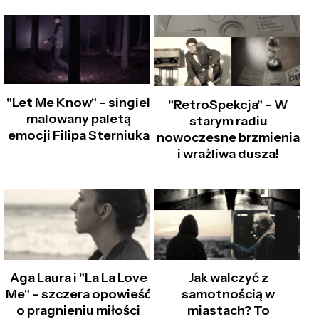
"Let Me Know" – singiel
"RetroSpekcja" – W
malowany paletą
starym radiu
emocji Filipa Sterniuka
nowoczesne brzmienia
i wrażliwa dusza!
Aga Laura i "La La Love
Jak walczyć z
Me" – szczera opowieść
samotnością w
o pragnieniu miłości
miastach? To