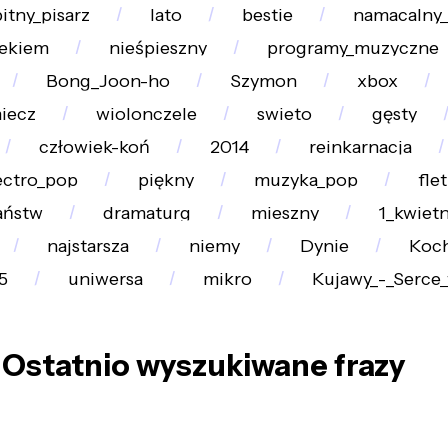
itny_pisarz
lato
bestie
namacalny_
iekiem
nieśpieszny
programy_muzyczne
Bong_Joon-ho
Szymon
xbox
iecz
wiolonczele
swieto
gęsty
człowiek-koń
2014
reinkarnacja
ectro_pop
piękny
muzyka_pop
flet
aństw
dramaturg
mieszny
1_kwietn
najstarsza
niemy
Dynie
Koch
5
uniwersa
mikro
Kujawy_-_Serce
Ostatnio wyszukiwane frazy