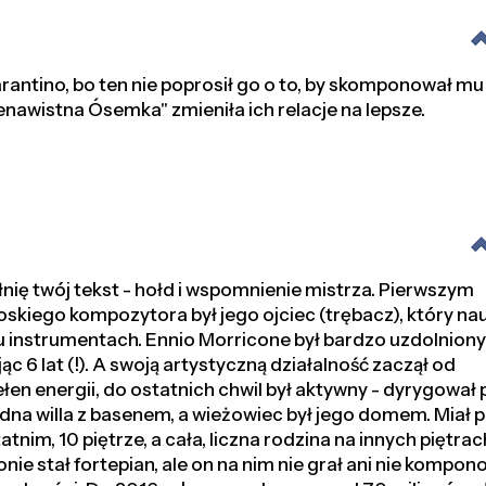
arantino, bo ten nie poprosił go o to, by skomponował m
enawistna Ósemka" zmieniła ich relacje na lepsze.
nię twój tekst - hołd i wspomnienie mistrza. Pierwszym
skiego kompozytora był jego ojciec (trębacz), który na
lku instrumentach. Ennio Morricone był bardzo uzdolnion
6 lat (!). A swoją artystyczną działalność zaczął od
en energii, do ostatnich chwil był aktywny - dyrygował p
adna willa z basenem, a wieżowiec był jego domem. Miał 
tnim, 10 piętrze, a cała, liczna rodzina na innych piętrac
nie stał fortepian, ale on na nim nie grał ani nie kompon