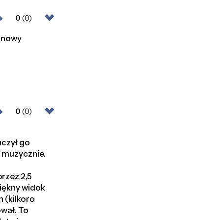
0
(0)
u nowy
0
(0)
uczył go
y muzycznie.
rzez 2,5
piękny widok
h (kilkoro
ował. To