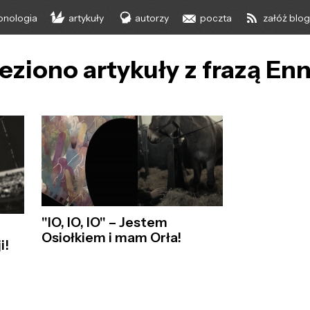
onologia
artykuły
autorzy
poczta
załóż blo
eziono artykuły z frazą En
"IO, IO, IO" – Jestem
–
Osiołkiem i mam Orła!
i!