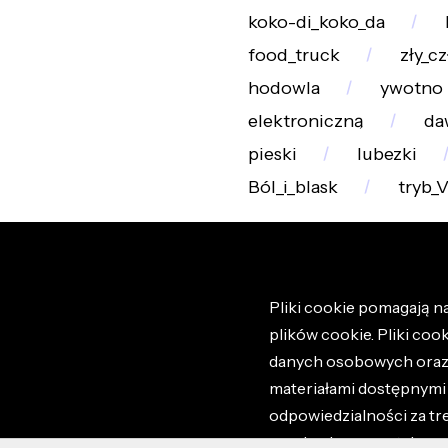
koko-di_koko_da
food_truck
zły_c
hodowla
ywotno
elektroniczną
da
pieski
lubezki
Ból_i_blask
tryb_
Pliki cookie pomagają na
plików cookie. Pliki coo
danych osobowych oraz i
materiałami dostępnymi 
odpowiedzialności za tr
regulaminem portalu ora