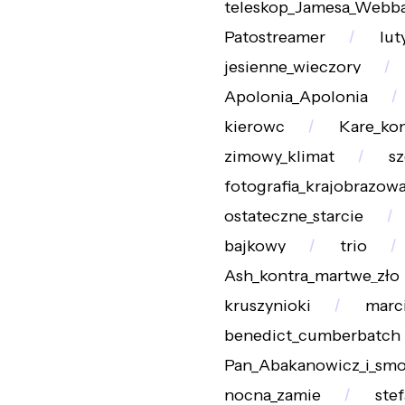
teleskop_Jamesa_Webb
Patostreamer
lut
jesienne_wieczory
Apolonia_Apolonia
kierowc
Kare_ko
zimowy_klimat
sz
fotografia_krajobrazow
ostateczne_starcie
bajkowy
trio
Ash_kontra_martwe_zło
kruszynioki
marc
benedict_cumberbatch
Pan_Abakanowicz_i_smo
nocna_zamie
ste