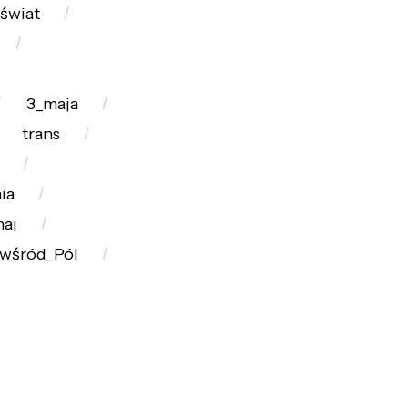
świat
3_maja
trans
ia
aj
_wśród_Pól