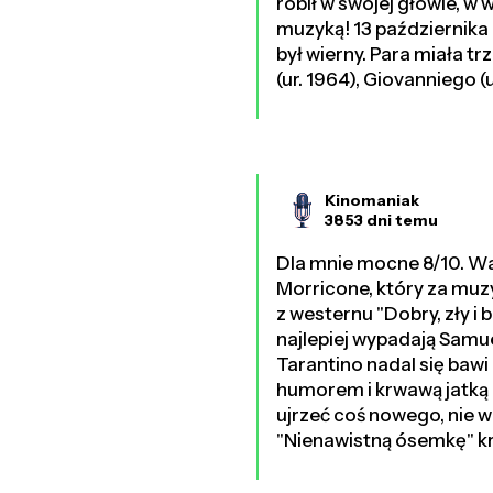
robił w swojej głowie, w
muzyką! 13 października 1
był wierny. Para miała tr
(ur. 1964), Giovanniego (u
Kinomaniak
3853 dni temu
Dla mnie mocne 8/10. Wa
Morricone, który za muz
z westernu "Dobry, zły i 
najlepiej wypadają Samue
Tarantino nadal się bawi
humorem i krwawą jatką 
ujrzeć coś nowego, nie 
"Nienawistną ósemkę" krę