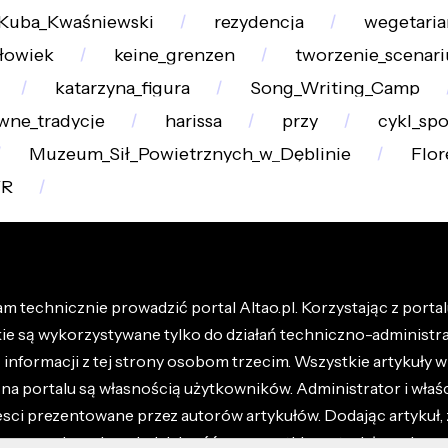
Kuba_Kwaśniewski
rezydencja
wegetaria
złowiek
keine_grenzen
tworzenie_scenari
katarzyna_figura
Song_Writing_Camp
wne_tradycje
harissa
przy
cykl_sp
Muzeum_Sił_Powietrznych_w_Dęblinie
Flor
VR
m technicznie prowadzić portal Altao.pl. Korzystając z portalu
kie są wykorzystywane tylko do działań techniczno-administra
nformacji z tej strony osobom trzecim. Wszystkie artykuły wr
na portalu są własnością użytkowników. Administrator i właśc
esci prezentowane przez autorów artykułów. Dodając artykuł, 
z ponosisz odpowiedzialność za wszystkie materiały umieszc