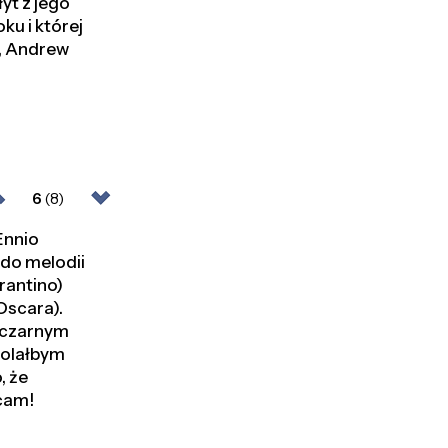
yt z jego
ku i której
), Andrew
6
(8)
Ennio
 do melodii
arantino)
Oscara).
, czarnym
wolałbym
, że
ecam!