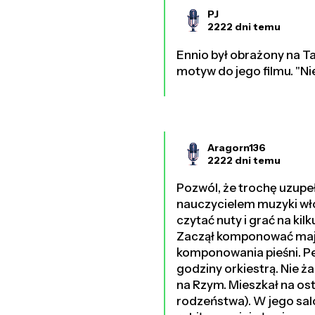
PJ
2222 dni temu
Ennio był obrażony na T
motyw do jego filmu. "Ni
Aragorn136
2222 dni temu
Pozwól, że trochę uzupeł
nauczycielem muzyki wło
czytać nuty i grać na ki
Zaczął komponować mając 
komponowania pieśni. Peł
godziny orkiestrą. Nie ż
na Rzym. Mieszkał na osta
rodzeństwa). W jego salo