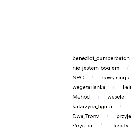
benedict_cumberbatch
nie_jestem_bogiem
NPC
nowy_singie
wegetarianka
kei
Mehod
wesele
katarzyna_figura
Dwa_Trony
przyj
Voyager
planety