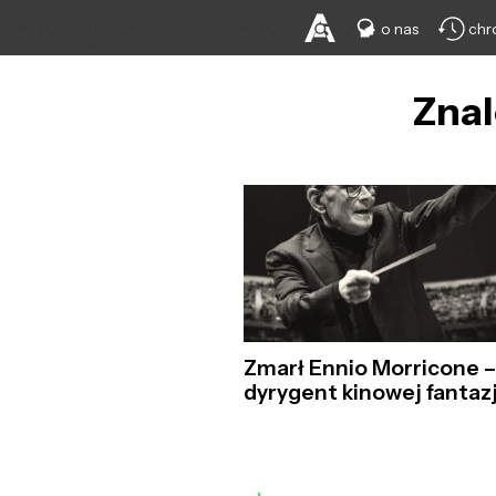
o nas
chr
Znal
Zmarł Ennio Morricone 
dyrygent kinowej fantazj