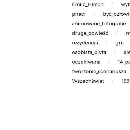
Emile_Hirsch
wyb
piraci
być_człow
animowane_fotografie
druga_powieść
m
rezydencja
gru
osobista_płyta
el
oczekiwana
14_p
tworzenie_scenariusza
Wszechświat
188