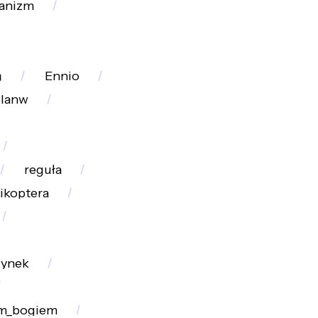
anizm
ą
Ennio
planw
reguła
likoptera
zynek
em_bogiem