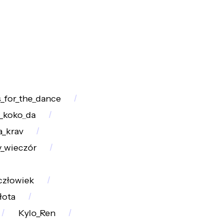
_for_the_dance
_koko_da
_krav
y_wieczór
_człowiek
łota
Kylo_Ren