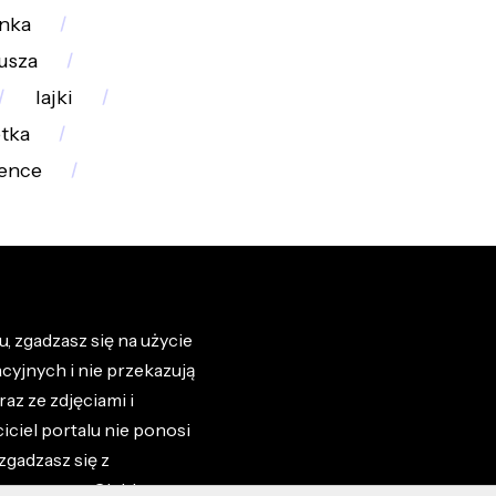
nka
usza
lajki
otka
ence
, zgadzasz się na użycie
cyjnych i nie przekazują
az ze zdjęciami i
iciel portalu nie ponosi
zgadzasz się z
zone przez Ciebie na