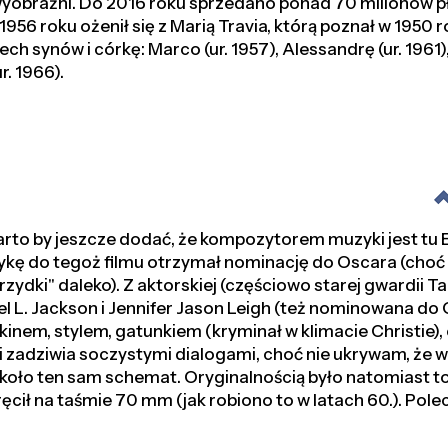
 wyobraźni. Do 2016 roku sprzedano ponad 70 milionów pł
956 roku ożenił się z Marią Travia, którą poznał w 1950 ro
zech synów i córkę: Marco (ur. 1957), Alessandrę (ur. 1961
r. 1966).
rto by jeszcze dodać, że kompozytorem muzyki jest tu 
ykę do tegoż filmu otrzymał nominację do Oscara (choć
brzydki" daleko). Z aktorskiej (częściowo starej gwardii T
l L. Jackson i Jennifer Jason Leigh (też nominowana do 
 kinem, stylem, gatunkiem (kryminał w klimacie Christie)
i zadziwia soczystymi dialogami, choć nie ukrywam, że 
wkoło ten sam schemat. Oryginalnością było natomiast to
cił na taśmie 70 mm (jak robiono to w latach 60.). Pol