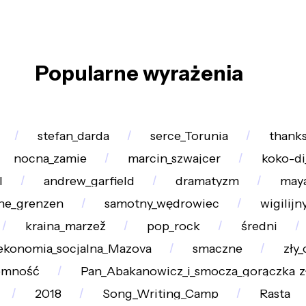
Popularne wyrażenia
stefan_darda
serce_Torunia
thanks
nocna_zamie
marcin_szwajcer
koko-di
l
andrew_garfield
dramatyzm
maya
ne_grenzen
samotny_wędrowiec
wigilijn
kraina_marzež
pop_rock
średni
ekonomia_socjalna_Mazova
smaczne
zły
emność
Pan_Abakanowicz_i_smocza_gorączka_z
2018
Song_Writing_Camp
Rasta