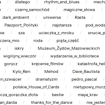
a
dlatego
rhythm_and_blues
mech
y
czarny_samochód
magiczne_słowa
dark_ambient
uniwersa
Rasta
Paszport_Polityki
najstarsza
pod_wod
nie
sza
ucieczka_z_mroku
snucie_
czera_mio
roda
piąta_część
a
iskry
Muzeum_Żydów_Mazowieckich
wigilijny_wieczór
wydarzenie_w_bibliotece
gorycz
kręcenie_filmów
katastrofa_he
Kylo_Ren
Mehod
Dave_Bautista
in_szwajcer
dramatyzm
pedro_pascal
polskie_House_of_Cards
nietypowy_mur
cza_gorączka_złota
bestie
maya_krav
fan_darda
thanks_for_the_dance
nie_jest