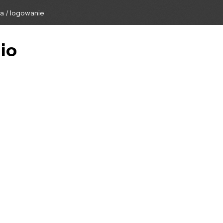
ga / logowanie
nio