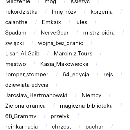
Milczenie
mog
Księżyc
rekordzistka
Imię_róży
korzenia
calanthe
Emkaix
jules
Spadam
NerveGear
mistrz_pióra
związki
wojna_bez_granic
Lisan_Al_Gaib
Marcin_z_Tours
męstwo
Kasia_Makowiecka
romper_stomper
64._edycja
rejs
dziewiąta_edycja
Jarosław_Hertmanowski
Niemcy
Zielona_granica
magiczna_biblioteka
68_Grammy
przełyk
reinkarnacja
chrzest
puchar