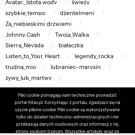
Avatar:_Istota_wody
świeży
szybkie_tempo
dżentelmeni
Za_niebieskimi_drzwiami
Johnny_Cash
Twoja_Walka
Sierra_Nevada
białaczka
Listen_to_Your_Heart
legendy_rocka
trudna_mio
lubraniec-marysin
żywy_lub_martwy
Pliki cookie pomagają nam technicznie prowadzić
portal Altao.pl. Korzystając z portalu, zgadzasz się na
użycie plików cookie. Pliki cookie są wykorzystywane
tylko do działań techniczno-administracyjnych i nie
przekazują danych osobowych oraz informacji z tej
strony osobom trzecim. Wszystkie artykuły wraz ze