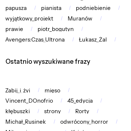
papusza
pianista
podniebienie
wyjątkowy_projekt
Muranów
prawie
piotr_bogutyn
Avengers:Czas_Ultrona
Łukasz_Żal
Ostatnio wyszukiwane frazy
Zabij_i_żyj
mięso
Vincent_DOnofrio
45_edycja
kłębuszki
strony
Rorty
Michał_Rusinek
odwrócony_horror