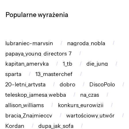
Popularne wyrażenia
lubraniec-marysin
nagroda_nobla
papaya_young_directors_7
kapitan_ameryka
1_tb
die_jung
sparta
13_masterchef
20-letni_artysta
dobro
DiscoPolo
teleskop_jamesa_webba
na_czas
allison_williams
konkurs_eurowizji
bracia_Znajmieccy
wartościowy_utwór
Kordan
dupa_jak_sofa