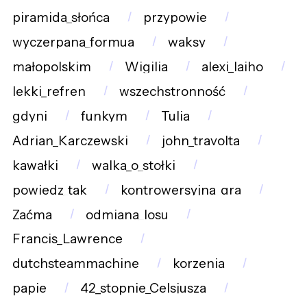
piramida_słońca
przypowie
wyczerpana_formua
waksy
małopolskim
Wigilia
alexi_laiho
lekki_refren
wszechstronność
gdyni
funkym
Tulia
Adrian_Karczewski
john_travolta
kawałki
walka_o_stołki
powiedz_tak
kontrowersyjna_gra
Zaćma
odmiana_losu
Francis_Lawrence
dutchsteammachine
korzenia
papie
42_stopnie_Celsjusza