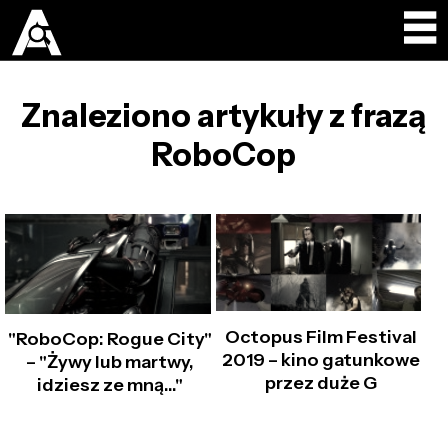
Znaleziono artykuły z frazą
RoboCop
Octopus Film Festival
"RoboCop: Rogue City"
2019 – kino gatunkowe
– "Żywy lub martwy,
przez duże G
idziesz ze mną..."