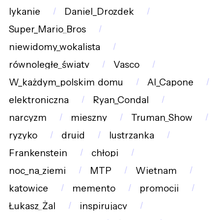
lykanie
Daniel_Drozdek
Super_Mario_Bros
niewidomy_wokalista
równoległe_światy
Vasco
W_każdym_polskim_domu
Al_Capone
elektroniczna
Ryan_Condal
narcyzm
mieszny
Truman_Show
ryzyko
druid
lustrzanka
Frankenstein
chłopi
noc_na_ziemi
MTP
Wietnam
katowice
memento
promocji
Łukasz_Żal
inspirujący