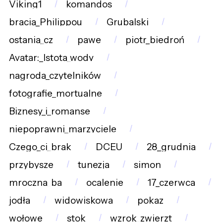
Viking1
komandos
bracia_Philippou
Grubalski
ostania_cz
pawe
piotr_biedroń
Avatar:_Istota_wody
nagroda_czytelników
fotografie_mortualne
Biznesy_i_romanse
niepoprawni_marzyciele
Czego_ci_brak
DCEU
28_grudnia
przybysze
tunezja
simon
mroczna_ba
ocalenie
17_czerwca
jodła
widowiskowa
pokaz
wołowe
stok
wzrok_zwierzt