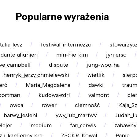
Popularne wyrażenia
talia_lesz
festiwal_intermezzo
stowarzys
dante_alighieri
min-hie_kim
jyn_erso
ve_campbell
dispute
jung-woo_ha
henryk_jerzy_chmielewski
wietlik
sierp
erć
Maria_Magdalena
dawki
traum
_portman
kudowa-zdrj
valmont
cie
owca
rower
ciemność
Kaja_S
barwy_jesieni
ywy_lub_martwy
Judah_L
Mejer
medium
fan_serwis
zabawny
z_i_kamienny_krg
ZSCKR_Kowal
Papie