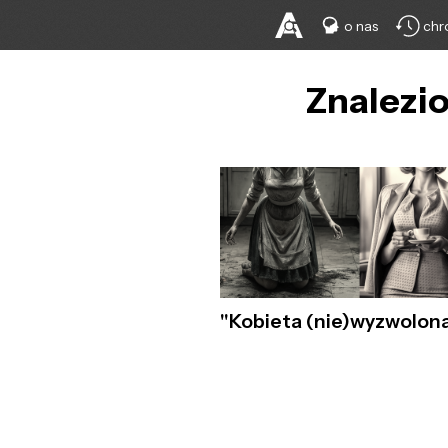
o nas
chr
Znalezio
"Kobieta (nie)wyzwolon