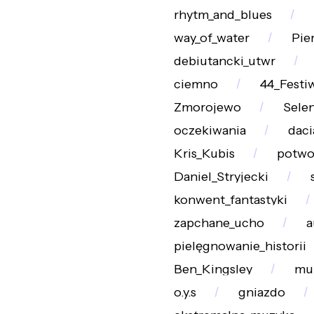
rhytm_and_blues
way_of_water
Pie
debiutancki_utwr
ciemno
44_Festi
Zmorojewo
Sele
oczekiwania
daci
Kris_Kubis
potwo
Daniel_Stryjecki
konwent_fantastyki
zapchane_ucho
a
pielęgnowanie_historii
Ben_Kingsley
mu
o.y.s
gniazdo