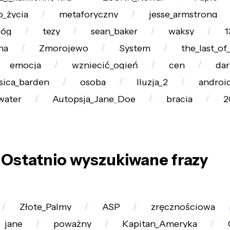
_życia
metaforyczny
jesse_armstrong
bóg
tezy
sean_baker
waksy
1
na
Zmorojewo
System
the_last_of_
emocja
wzniecić_ogień
cen
dar
ssica_barden
osoba
Iluzja_2
androi
water
Autopsja_Jane_Doe
bracia
2
Ostatnio wyszukiwane frazy
Złote_Palmy
ASP
zręcznościowa
jane
poważny
Kapitan_Ameryka