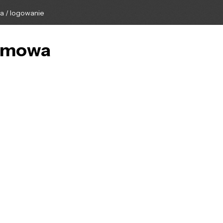
ga / logowanie
domowa