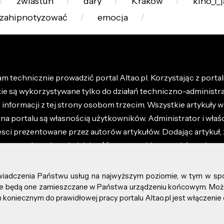
zwiastun
dary
Kraków
kino_i_
zahipnotyzować
emocja
m technicznie prowadzić portal Altao.pl. Korzystając z portalu
kie są wykorzystywane tylko do działań techniczno-administra
nformacji z tej strony osobom trzecim. Wszystkie artykuły wr
na portalu są własnością użytkowników. Administrator i właśc
esci prezentowane przez autorów artykułów. Dodając artykuł, 
z ponosisz odpowiedzialność za wszystkie materiały umieszc
óły dostępne w regulaminie portalu.
świadczenia Państwu usług na najwyższym poziomie, w tym w sp
kie prawa zastrzeżone.
, że będą one zamieszczane w Państwa urządzeniu końcowym. M
koniecznym do prawidłowej pracy portalu Altao.pl jest włączenie 