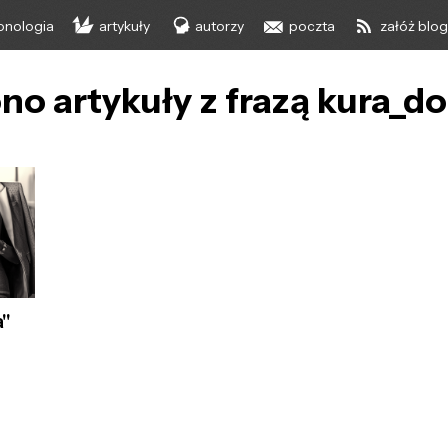
onologia
artykuły
autorzy
poczta
załóż blo
no artykuły z frazą kura_
a"