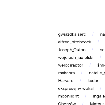
gwiazdka_serc
na
alfred_hitchcock
Joseph_Quinn
ne
wojciech_jagielski
welociraptor
śmi
makabra
natalie
Harvard
kadar
ekspresyjny_wokal
moonlight
Inga_
Chorzów
Mateus