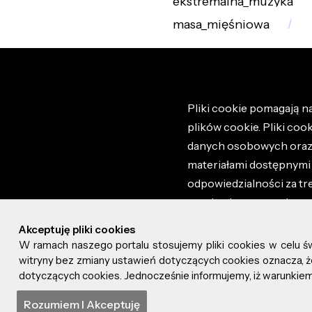
ekstremalna_muzyka
masa_mięśniowa
Pliki cookie pomagają na
plików cookie. Pliki coo
danych osobowych oraz i
materiałami dostępnymi 
odpowiedzialności za tr
regulaminem portalu ora
stronie altao.pl. Szczeg
Akceptuję pliki cookies
W ramach naszego portalu stosujemy pliki cookies w celu 
© 2026 altao.pl. Wszyst
witryny bez zmiany ustawień dotyczących cookies oznacza
dotyczących cookies. Jednocześnie informujemy, iż warunkiem 
0.047
Rozumiem I Akceptuję