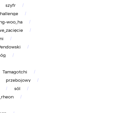
szyfr
hallenge
ung-woo_ha
e_zacięcie
ni
Pendowski
bóg
Tamagotchi
przebojowy
sól
_rheon