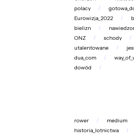
polacy
gotowa_do
Eurowizja_2022
bielizn
nawiedzo
ONZ
schody
utalentowane
je
dua_com
way_of_
dowód
rower
medium
historia_lotnictwa