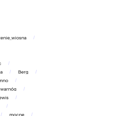
zenie_wiosna
c
a
Berg
mno
zwarnóg
ewis
mocne