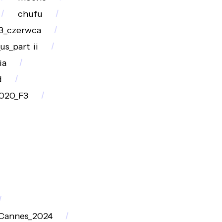
chufu
3_czerwca
us_part_ii
ia
d
020_F3
Cannes_2024