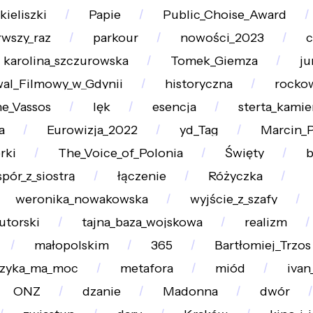
kieliszki
Papie
Public_Choise_Award
rwszy_raz
parkour
nowości_2023
c
karolina_szczurowska
Tomek_Giemza
j
wal_Filmowy_w_Gdynii
historyczna
rockow
ne_Vassos
lęk
esencja
sterta_kamie
a
Eurowizja_2022
yd_Tag
Marcin_
rki
The_Voice_of_Polonia
Święty
spór_z_siostrą
łączenie
Różyczka
weronika_nowakowska
wyjście_z_szafy
utorski
tajna_baza_wojskowa
realizm
małopolskim
365
Bartłomiej_Trzos
zyka_ma_moc
metafora
miód
ivan
ONZ
dzanie
Madonna
dwór