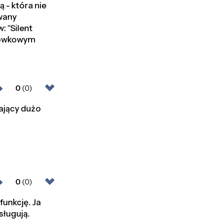
 - która nie
owany
 "Silent
plówkowym
0
(0)
gający dużo
0
(0)
funkcję. Ja
sługują.