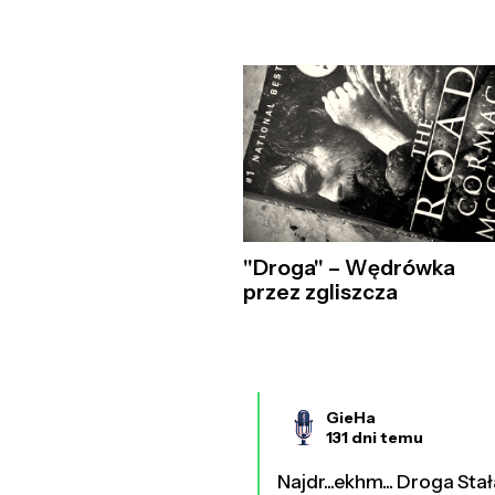
"Droga" – Wędrówka
przez zgliszcza
GieHa
131 dni temu
Najdr...ekhm... Droga St