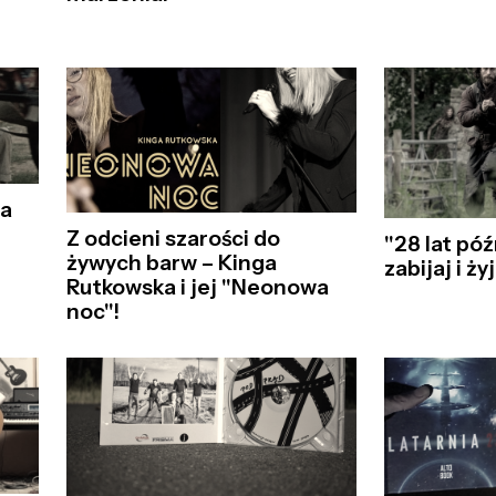
ga
Z odcieni szarości do
"28 lat późn
żywych barw – Kinga
zabijaj i ży
Rutkowska i jej "Neonowa
noc"!