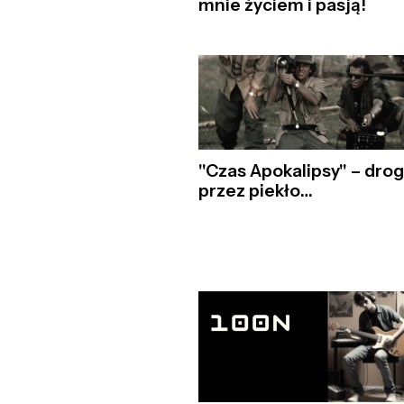
mnie życiem i pasją!
"Czas Apokalipsy" – dro
przez piekło…