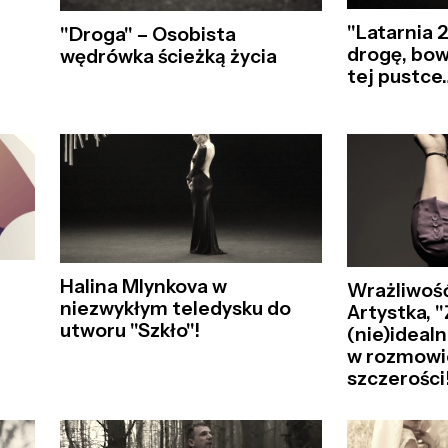
"Latarnia 
"Droga" – Osobista
drogę, bo
wędrówka ścieżką życia
tej pustce
Halina Mlynkova w
Wrażliwoś
niezwykłym teledysku do
Artystka, 
utworu "Szkło"!
(nie)idealn
w rozmowi
szczerości