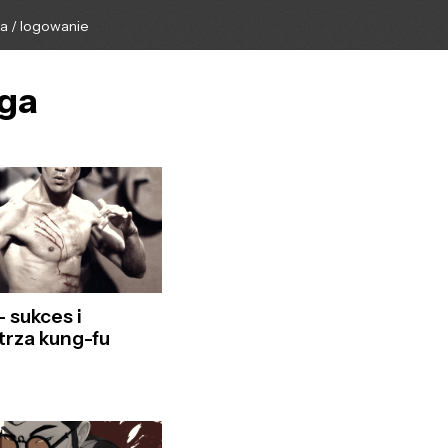
ga / logowanie
oga
 sukces i
trza kung-fu