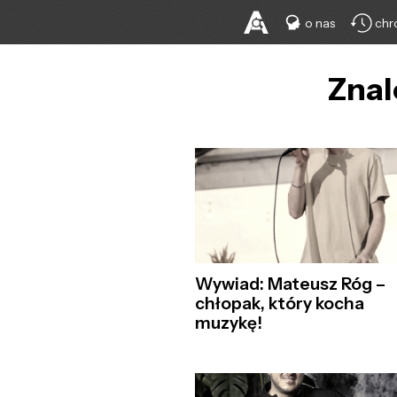
o nas
chr
Znal
Wywiad: Mateusz Róg –
chłopak, który kocha
muzykę!