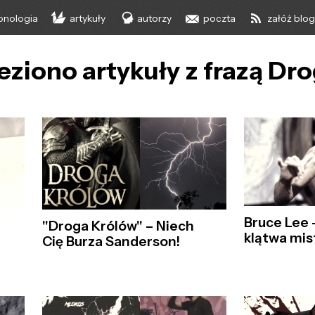
onologia
artykuły
autorzy
poczta
załóż blo
eziono artykuły z frazą Dr
Bruce Lee –
"Droga Królów" – Niech
klątwa mis
Cię Burza Sanderson!