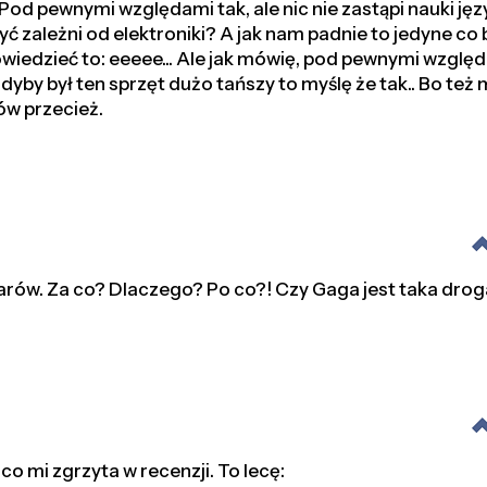
 Pod pewnymi względami tak, ale nic nie zastąpi nauki jęz
ć zależni od elektroniki? A jak nam padnie to jedyne co
wiedzieć to: eeeee... Ale jak mówię, pod pewnymi wzgl
Gdyby był ten sprzęt dużo tańszy to myślę że tak.. Bo też
ów przecież.
arów. Za co? Dlaczego? Po co?! Czy Gaga jest taka dro
co mi zgrzyta w recenzji. To lecę: