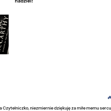
nadziei!
ała Czytelniczko, niezmiernie dziękuję za miłe memu serc