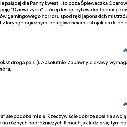
e palącej dla Panny kwestii, to poza Śpiewaczką Operową
opcję "Dziewczynki", której design był ewidentnie inspir
ów gamingowego horroru spod ręki japońskich mistrzów:
jent z laryngologicznymi dolegliwościami i stojakiem kro
ekst droga pani :). Absolutnie. Zabawny, ciekawy, wyma
pióra.
" ale podoba mi się. Rzeczywiście dobrze spełnia swoją 
m na różnych podróżniczych filmach jak ludzie się tym po