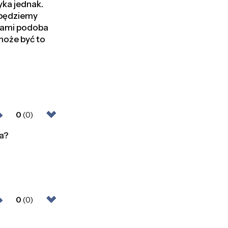
yka jednak.
 będziemy
ędami podoba
 może być to
0
(0)
ga?
0
(0)