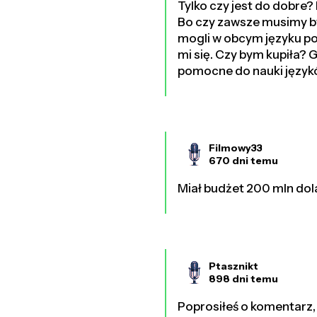
Tylko czy jest do dobre?
Bo czy zawsze musimy by
mogli w obcym języku po
mi się. Czy bym kupiła? 
pomocne do nauki język
Filmowy33
670 dni temu
Miał budżet 200 mln dol
Ptasznikt
898 dni temu
Poprosiłeś o komentarz, 