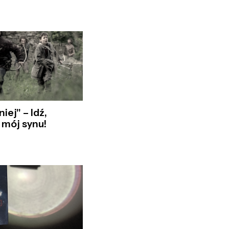
iej" – Idź,
j mój synu!