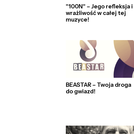
"100N" – Jego refleksja i
wrażliwość w całej tej
muzyce!
BEASTAR – Twoja droga
do gwiazd!