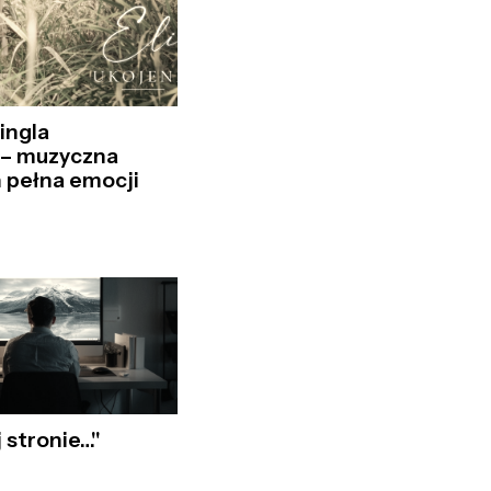
ingla
 – muzyczna
 pełna emocji
j stronie…"