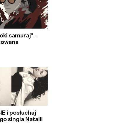
oki samuraj" –
sowana
E i posłuchaj
o singla Natalii