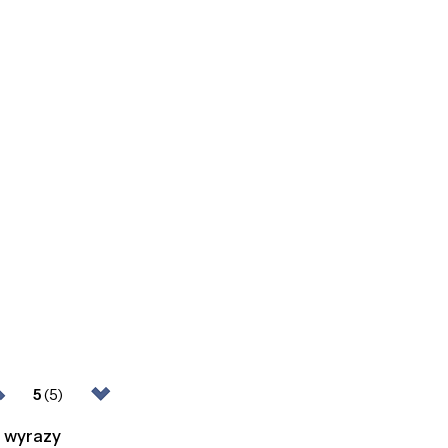
5
(5)
u wyrazy