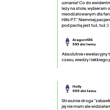
uznania! Co do ewidentni
leży na stole, wybieram 
nieodżałowanym dla fan
Hills P.T." Niemniej pac
pod pachą jest tuż, tuż :)
Aragorn136
593 dni temu
Absolutnie rewelacyjny t
czasu, wiedzy i lekkiego 
Holly
599 dni temu
Strasznie droga "zabawka
jej nie mam ale widziała