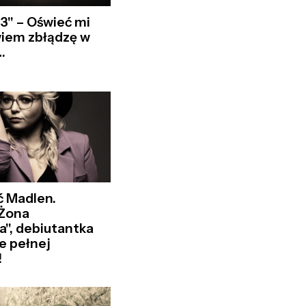
23" – Oświeć mi
wiem zbłądzę w
…
ć Madlen.
"Żona
a", debiutantka
e pełnej
!