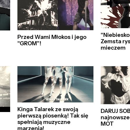
"Niebiesko
Przed Wami Młokos i jego
Zemsta ry
"GROM”!
mieczem
Kinga Talarek ze swoją
DARUJ SOBI
pierwszą piosenką! Tak się
najnowszeg
spełniają muzyczne
MOT
marzenia!