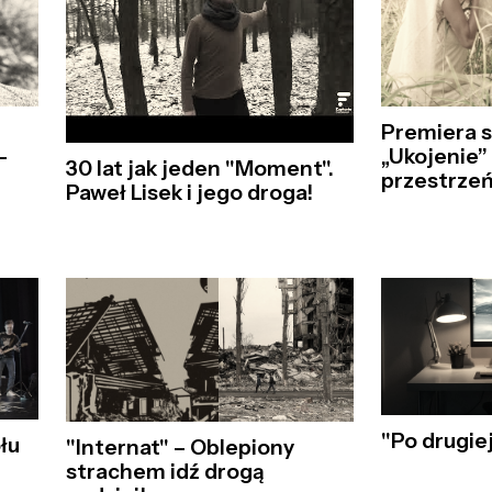
Premiera s
–
„Ukojenie”
30 lat jak jeden "Moment".
przestrzeń
Paweł Lisek i jego droga!
"Po drugie
łu
"Internat" – Oblepiony
strachem idź drogą