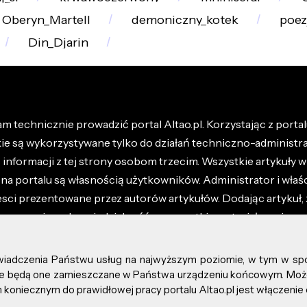
Oberyn_Martell
demoniczny_kotek
poez
Din_Djarin
m technicznie prowadzić portal Altao.pl. Korzystając z portalu
kie są wykorzystywane tylko do działań techniczno-administra
nformacji z tej strony osobom trzecim. Wszystkie artykuły wr
na portalu są własnością użytkowników. Administrator i właśc
esci prezentowane przez autorów artykułów. Dodając artykuł, 
z ponosisz odpowiedzialność za wszystkie materiały umieszc
óły dostępne w regulaminie portalu.
świadczenia Państwu usług na najwyższym poziomie, w tym w sp
kie prawa zastrzeżone.
, że będą one zamieszczane w Państwa urządzeniu końcowym. M
koniecznym do prawidłowej pracy portalu Altao.pl jest włączenie 