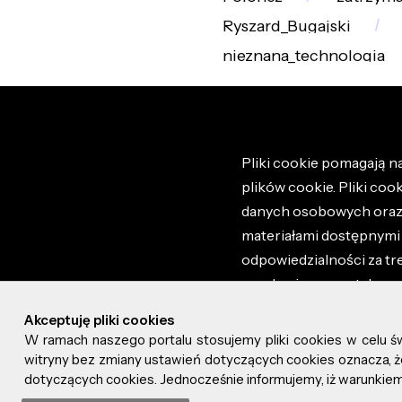
Ryszard_Bugajski
nieznana_technologia
Pliki cookie pomagają na
plików cookie. Pliki coo
danych osobowych oraz i
materiałami dostępnymi 
odpowiedzialności za tr
regulaminem portalu ora
stronie altao.pl. Szczeg
Akceptuję pliki cookies
W ramach naszego portalu stosujemy pliki cookies w celu 
© 2026 altao.pl. Wszyst
witryny bez zmiany ustawień dotyczących cookies oznacza
dotyczących cookies. Jednocześnie informujemy, iż warunkiem 
0.042