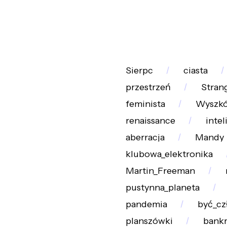
Sierpc
ciasta
przestrzeń
Stran
feminista
Wyszk
renaissance
intel
aberracja
Mandy
klubowa_elektronika
Martin_Freeman
pustynna_planeta
pandemia
być_cz
planszówki
bankr