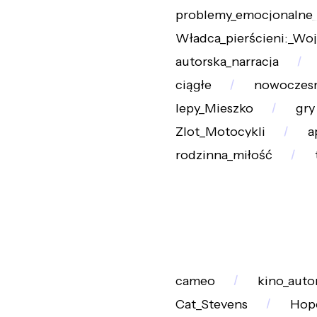
problemy_emocjonalne
Władca_pierścieni:_Wo
autorska_narracja
ciągłe
nowoczes
lepy_Mieszko
gry
Zlot_Motocykli
a
rodzinna_miłość
cameo
kino_auto
Cat_Stevens
Hop