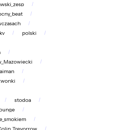
awski_zesp
cny_beat
wczasach
kv
polski
a
_Mazowiecki
Gaiman
zwonki
stodoa
lounge
ze_smokiem
Colin_Trevorrow