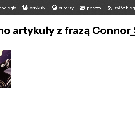
onologia
artykuły
autorzy
poczta
załóż blo
o artykuły z frazą Connor_