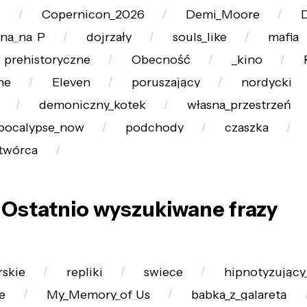
_
Copernicon_2026
Demi_Moore
D
jna_na_P
dojrzały
souls_like
mafia
prehistoryczne
Obecność
_kino
ne
Eleven
poruszający
nordycki
demoniczny_kotek
własna_przestrzeń
pocalypse_now
podchody
czaszka
twórca
Ostatnio wyszukiwane frazy
rskie
repliki
swiece
hipnotyzujący
e
My_Memory_of_Us
babka_z_galaretą