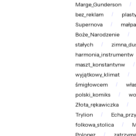
Marge_Gunderson
bez_reklam
plast
Supernova
małpa
Boże_Narodzenie
stałych
zimna_du
harmonia_instrumentw
maszt_konstantynw
wyjątkowy_klimat
śmigłowcem
wła
polski_komiks
wo
Złota_rękawiczka
Trylion
Echa_przy
folkowa_stolica
M
Polonez
zatrzyma