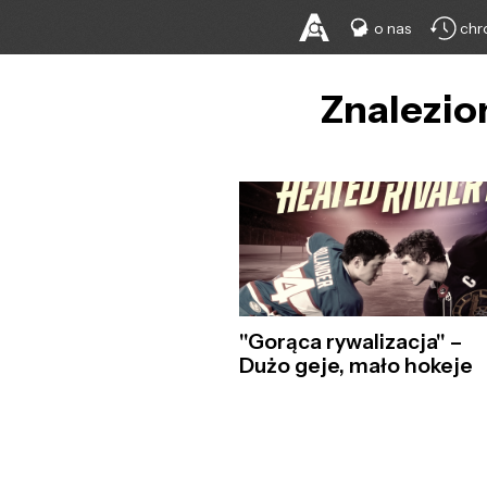
o nas
chr
Znalezion
"Gorąca rywalizacja" –
Dużo geje, mało hokeje