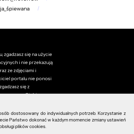
ja_śpiewana
, zgadzasz się na użycie
cyjnych i nie przekazują
az ze zdjęciami i
iciel portalu nie ponosi
zgadzasz się z
zone przez Ciebie na
osób dostosowany do indywidualnych potrzeb. Korzystanie z
ożecie Państwo dokonać w każdym momencie zmiany ustawień
obsługi plików cookies.