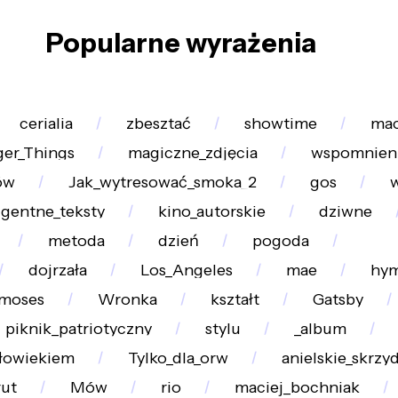
Popularne wyrażenia
cerialia
zbesztać
showtime
mac
ger_Things
magiczne_zdjęcia
wspomnien
ów
Jak_wytresować_smoka_2
gos
igentne_teksty
kino_autorskie
dziwne
metoda
dzień
pogoda
dojrzała
Los_Angeles
mae
hy
moses
Wronka
kształt
Gatsby
piknik_patriotyczny
stylu
_album
łowiekiem
Tylko_dla_orw
anielskie_skrzyd
ut
Mów
rio
maciej_bochniak