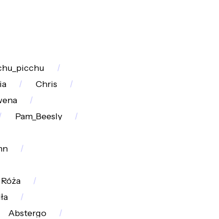
hu_picchu
ia
Chris
wena
Pam_Beesly
mn
Róża
ła
Abstergo