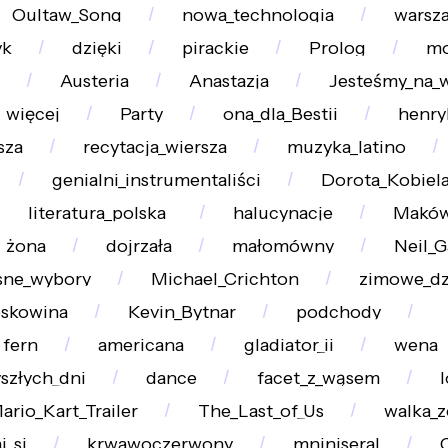
Oultaw_Song
nowa_technologia
warsz
yk
dzięki
pirackie
Prolog
mo
Austeria
Anastazja
Jesteśmy_na_
więcej
Party
ona_dla_Bestii
henry
sza
recytacja_wiersza
muzyka_latino
genialni_instrumentaliści
Dorota_Kobiel
literatura_polska_
halucynacje
Maków
żona
dojrzała
małomówny
Neil_
sne_wybory
Michael_Crichton
zimowe_d
skowina
Kevin_Bytnar
podchody
fern
americana
gladiator_ii
wena
szłych_dni
dance
facet_z_wąsem
ario_Kart_Trailer
The_Last_of_Us
walka_
j_si
krwawoczerwony
mniniseral