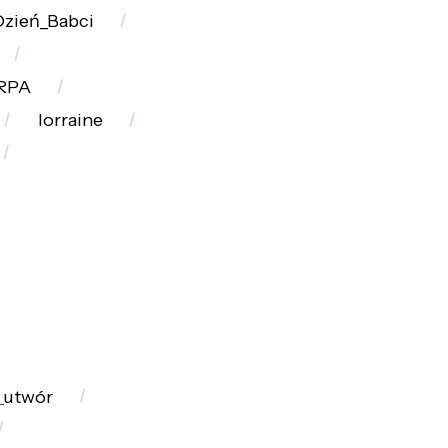
zień_Babci
RPA
lorraine
_utwór