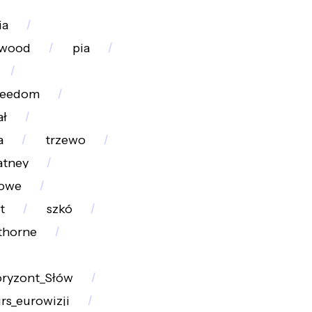
ia
kwood
pia
reedom
ał
a
trzewo
atney
owe
t
szkó
thorne
ryzont_Słów
rs_eurowizji