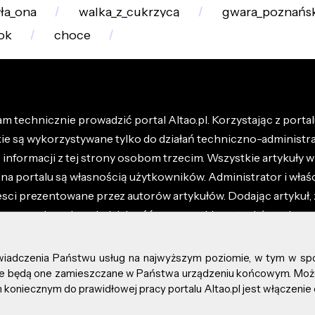
ła_ona
walka_z_cukrzycą
gwara_poznańs
ok
choce
m technicznie prowadzić portal Altao.pl. Korzystając z portalu
kie są wykorzystywane tylko do działań techniczno-administra
nformacji z tej strony osobom trzecim. Wszystkie artykuły wr
na portalu są własnością użytkowników. Administrator i właśc
esci prezentowane przez autorów artykułów. Dodając artykuł, 
z ponosisz odpowiedzialność za wszystkie materiały umieszc
óły dostępne w regulaminie portalu.
świadczenia Państwu usług na najwyższym poziomie, w tym w sp
kie prawa zastrzeżone.
, że będą one zamieszczane w Państwa urządzeniu końcowym. M
koniecznym do prawidłowej pracy portalu Altao.pl jest włączenie 