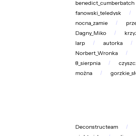
benedict_cumberbatch
fanowski_teledysk
nocna_zamie
prz
Dagny_Miko
krzy
larp
autorka
Norbert_Wronka
8_sierpnia
czyszc
można
gorzkie_s
Deconstructeam