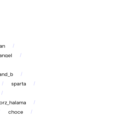
an
_angel
_and_b
sparta
orz_halama
choce