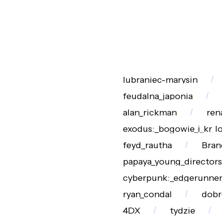
lubraniec-marysin
feudalna_japonia
alan_rickman
ren
exodus:_bogowie_i_kr_l
feyd_rautha
Bran
papaya_young_directors
cyberpunk:_edgerunner
ryan_condal
dobr
4DX
tydzie