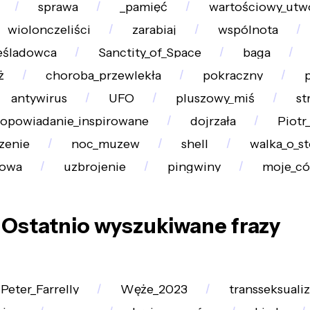
sprawa
_pamięć
wartościowy_utw
wiolonczeliści
zarabiaj
wspólnota
eśladowca
Sanctity_of_Space
baga
ż
choroba_przewlekła
pokraczny
antywirus
UFO
pluszowy_miś
st
opowiadanie_inspirowane
dojrzała
Piotr
zenie
noc_muzew
shell
walka_o_st
łowa
uzbrojenie
pingwiny
moje_có
Ostatnio wyszukiwane frazy
Peter_Farrelly
Węże_2023
transseksuali