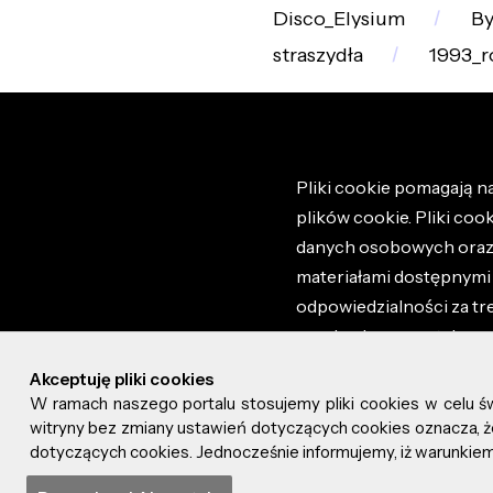
Disco_Elysium
By
straszydła
1993_r
Pliki cookie pomagają na
plików cookie. Pliki coo
danych osobowych oraz i
materiałami dostępnymi 
odpowiedzialności za tr
regulaminem portalu ora
stronie altao.pl. Szczeg
Akceptuję pliki cookies
W ramach naszego portalu stosujemy pliki cookies w celu 
© 2026 altao.pl. Wszyst
witryny bez zmiany ustawień dotyczących cookies oznacza
dotyczących cookies. Jednocześnie informujemy, iż warunkiem 
0.040