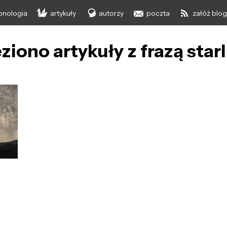
onologia
artykuły
autorzy
poczta
załóż blo
ziono artykuły z frazą star