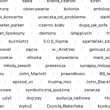
sion
sawa
kraina_czarów
kirsh
rurg
obiecywanie
kolonia
antolog
pi_koncertw
ucieczka_od_problemw
dar
peter_parker
czarno-biały
dupa_jak_sofa
an_Spokojny
demony
latających
f
burmistrz
S.O.S_Sigma
spartański_sz
owie!
zajcia
w._Andrzej
geniusz_z
boskie
słówka
sylwesterw
mark_w
młody_zespół
prezencja
synapsy_mózg
mu
John_Marlott
prawidłowo
89_la
epizod_vii
trudna_mio
John_Black
urowe
symboliczna_godzina
zwierzę
użyć
dojrzay
audycja_radiowa
Ho
an
wykuć
Dorota_Reksińska
konku