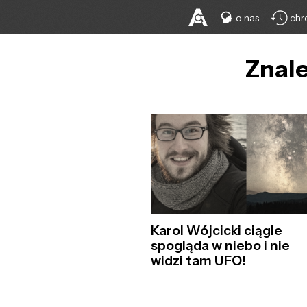
o nas
chr
Znale
Karol Wójcicki ciągle
spogląda w niebo i nie
widzi tam UFO!