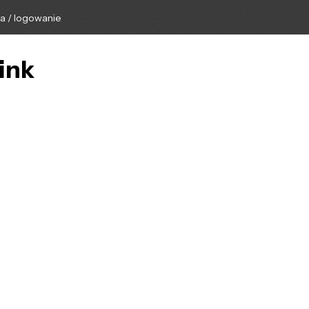
ga / logowanie
link