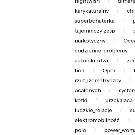
nightwish
dimen
karykaturalny
chi
superbohaterka
tajemniczy_zesp
narkotyczny
Oce
codzienne_problemy
autorski_utwr
zdr
hod
Opór
rzut_izometryczny
ocalonych
syste
kotki
urzekająca
ludzkie_relacje
s
elektromobilność
polo
power_wom