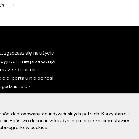
ka
, zgadzasz się na użycie
cyjnych i nie przekazują
az ze zdjęciami i
iciel portalu nie ponosi
zgadzasz się z
zone przez Ciebie na
osób dostosowany do indywidualnych potrzeb. Korzystanie z
ożecie Państwo dokonać w każdym momencie zmiany ustawień
obsługi plików cookies.