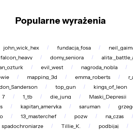
Popularne wyrażenia
john_wick_hex
fundacja_fosa
neil_gaim
falcon_heavy
domy_seniora
alita:_battle
an_ozturk
evil_west
nagroda_nobla
owie
mapping_3d
emma_roberts
r
don_Sanderson
top_gun
kings_of_leon
_7
1_tb
die_jung
Maski_Depresji
s
kapitan_ameryka
saruman
grzeg
o
13_masterchef
pozw
na_czas
spadochroniarze
Tillie_K.
podbijaj