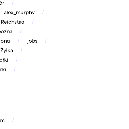
ór
alex_murphy
Reichstag
pozna
rong
jobs
_Żyłka
ołki
rki
zm