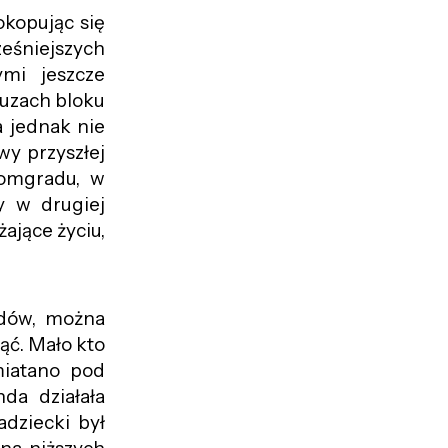
okopując się
ześniejszych
mi jeszcze
ruzach bloku
a jednak nie
wy przyszłej
tomgradu, w
y w drugiej
ające życiu,
rdów, można
ąć. Mało kto
miatano pod
da działała
adziecki był