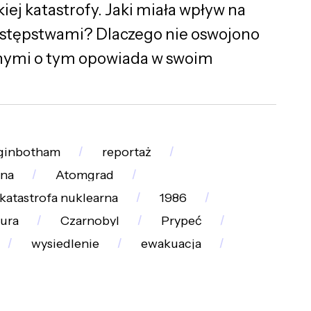
iej katastrofy. Jaki miała wpływ na
następstwami? Dlaczego nie oswojono
nymi o tym opowiada w swoim
ginbotham
reportaż
nna
Atomgrad
katastrofa nuklearna
1986
ura
Czarnobyl
Prypeć
wysiedlenie
ewakuacja