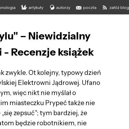
onologia
artykuły
autorzy
poczta
załóż blo
lu" – Niewidzialny
i - Recenzje książek
ak zwykle. Ot kolejny, typowy dzień
lskiej Elektrowni Jądrowej. Ufano
, więc nikt nie myślał o
im miasteczku Prypeć także nie
„się zepsuć”; tym bardziej, że
 „atom będzie robotnikiem, nie