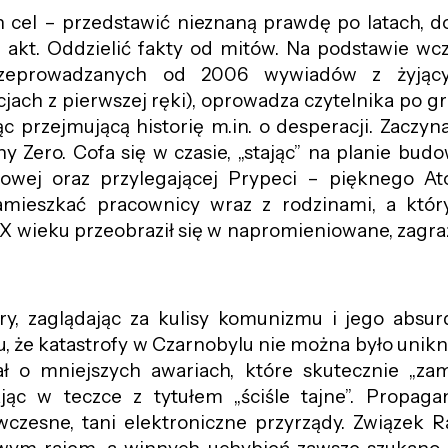
n cel – przedstawić nieznaną prawdę po latach, d
 akt. Oddzielić fakty od mitów. Na podstawie wc
przeprowadzanych od 2006 wywiadów z żyjący
jach z pierwszej ręki), oprowadza czytelnika po g
ąc przejmującą historię
m.in.
o desperacji. Zaczyn
 Zero. Cofa się w czasie, „stając” na planie budo
rowej oraz przylegającej Prypeci – pięknego A
amieszkać pracownicy wraz z rodzinami, a któr
XX wieku przeobraził się w napromieniowane, zagraż
ry, zaglądając za kulisy komunizmu i jego absu
, że katastrofy w Czarnobylu nie można było unikn
ł o mniejszych awariach, które skutecznie „za
ąc w teczce z tytułem „ściśle tajne”. Propagan
wczesne, tani elektroniczne przyrządy. Związek R