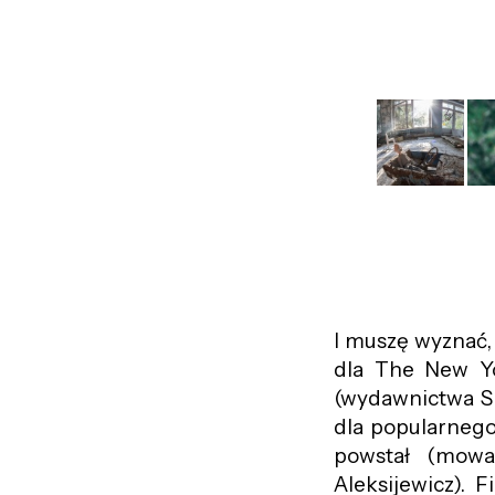
I muszę wyznać, 
dla The New Yor
(wydawnictwa Si
dla popularneg
powstał (mowa
Aleksijewicz
)
. F