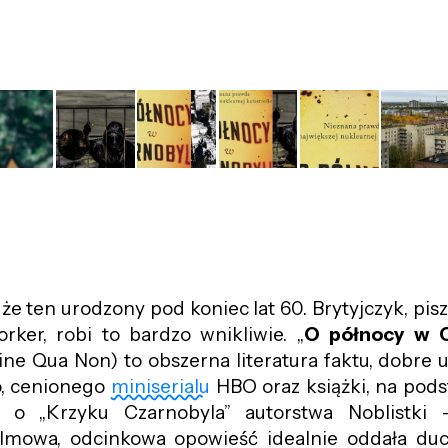
że ten urodzony pod koniec lat 60. Brytyjczyk, pis
ker, robi to bardzo wnikliwie. „
O północy w C
ne Qua Non) to obszerna literatura faktu, dobre 
o, cenionego
miniserialu
HBO oraz książki, na pods
 o „Krzyku Czarnobyla” autorstwa Noblistki
ilmowa, odcinkowa opowieść idealnie oddała du