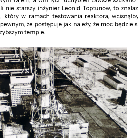
wym rajem, a winnych uchybień zawsze szukano 
li nie starszy inżynier Leonid Toptunow, to znalazł
, który w ramach testowania reaktora, wcisnąłby
pewnym, że postępuje jak należy,
że
moc będzie s
zyb
szym
tempie.