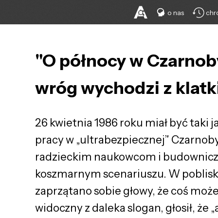
o nas
chr
"O północy w Czarnoby
wróg wychodzi z klatk
26 kwietnia 1986 roku miał być taki j
pracy w „ultrabezpiecznej” Czarnoby
radzieckim naukowcom i budowniczym
koszmarnym scenariuszu. W poblisk
zaprzątano sobie głowy, że coś może 
widoczny z daleka slogan, głosił, że