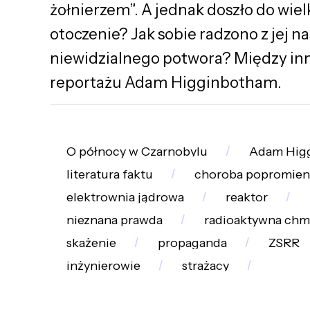
żołnierzem”. A jednak doszło do wielk
otoczenie? Jak sobie radzono z jej 
niewidzialnego potwora? Między in
reportażu Adam Higginbotham.
O północy w Czarnobylu
Adam Hig
literatura faktu
choroba popromie
elektrownia jądrowa
reaktor
nieznana prawda
radioaktywna chm
skażenie
propaganda
ZSRR
inżynierowie
strażacy