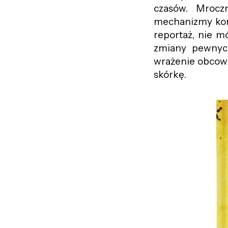
czasów. Mroczn
mechanizmy komu
reportaż, nie mó
zmiany pewnych
wrażenie obcowa
skórkę.