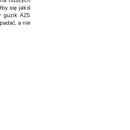
na niższych
by się jakiś
 guzik AZ5.
padać, a nie