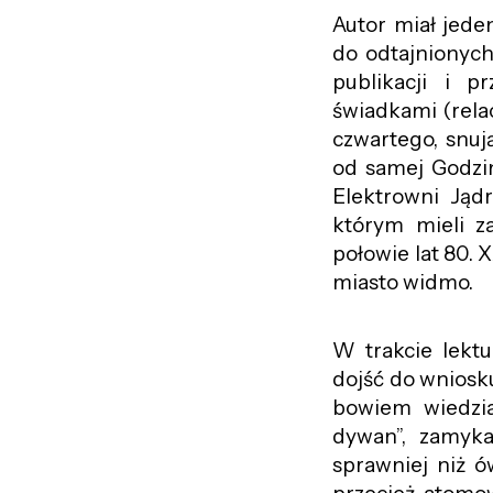
Autor miał jede
do odtajnionych
publikacji i 
świadkami (relac
czwartego, snuj
od samej Godziny
Elektrowni Jąd
którym mieli z
połowie lat 80. 
miasto widmo.
W trakcie lektu
dojść do wniosku
bowiem wiedzia
dywan”, zamykaj
sprawniej niż ó