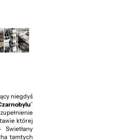
zący niegdyś
zarnobylu
”
uzupełnienie
tawie której
 –
Swietłany
cha tamtych