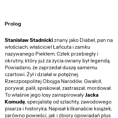
Prolog
Stanisław Stadnicki
znany jako
Diabeł
, pan na
włościach, właściciel
Łańcuta
i
zamku
nazywanego Piekłem. Człek przebiegły i
okrutny, który już za życia owiany był legendą.
Powiadano, że zaprzedał duszę samemu
czartowi. Żył i działał w potężnej
Rzeczpospolitej Obojga Narodów. Gwałcił,
porywał, palił, spiskował, zastraszał, mordował.
To właśnie jego losy zainspirowały
Jacka
Komud
ę
, specjalistę od szlachty, zawodowego
pisarza i historyka. Napisał kilkanaście książek,
zarówno powieści, jak i zbiory opowiadań plus