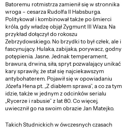
Batoremu rotmistrza zamienił się w stronnika
wroga – cesarza Rudolfa II Habsburga.
Politykował i kombinował także po śmierci
króla, gdy władzę objął Zygmunt III Waza. Na
przykład dołączył do rokoszu
Zebrzydowskiego. No brzydki to był człek, ale i
fascynujący. Hulaka, zabijaka, porywacz, godny
potępienia. Jasne. Jednak temperament,
brawura, drwina, siła, spryt pozwalający unikać
kary sprawiły, że stał się najciekawszym
antybohaterem. Pojawił się w opowiadaniu
Józefa Hena pt. „Z diabłem sprawa”, a co za tym
idzie, także w jednym z odcinków serialu
„Rycerze i rabusie” z lat 80. Co więcej,
uwiecznił go na swoim obrazie Jan Matejko.
Takich Studnickich w ówczesnych czasach