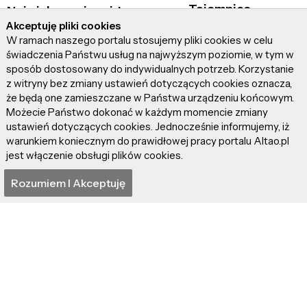
Tajemnice
Największa piramida na
prehistorycznej Turcji
świecie!
Akceptuję pliki cookies
W ramach naszego portalu stosujemy pliki cookies w celu
świadczenia Państwu usług na najwyższym poziomie, w tym w
sposób dostosowany do indywidualnych potrzeb. Korzystanie
z witryny bez zmiany ustawień dotyczących cookies oznacza,
że będą one zamieszczane w Państwa urządzeniu końcowym.
Możecie Państwo dokonać w każdym momencie zmiany
ustawień dotyczących cookies. Jednocześnie informujemy, iż
warunkiem koniecznym do prawidłowej pracy portalu Altao.pl
jest włączenie obsługi plików cookies.
Zawisza Czarny – wzór
Tajemniczy lud
najlepszych cnót
Guanczów
Rozumiem I Akceptuję
rycerskich