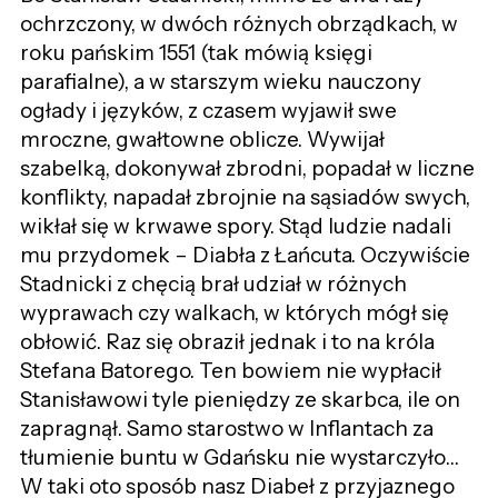
ochrzczony, w dwóch różnych obrządkach, w
roku pańskim 1551 (tak mówią księgi
parafialne), a w starszym wieku nauczony
ogłady i języków, z czasem wyjawił swe
mroczne, gwałtowne oblicze. Wywijał
szabelką, dokonywał zbrodni, popadał w liczne
konflikty, napadał zbrojnie na sąsiadów swych,
wikłał się w krwawe spory. Stąd ludzie nadali
mu przydomek – Diabła z Łańcuta. Oczywiście
Stadnicki z chęcią brał udział w różnych
wyprawach czy walkach, w których mógł się
obłowić. Raz się obraził jednak i to na króla
Stefana Batorego. Ten bowiem nie wypłacił
Stanisławowi tyle pieniędzy ze skarbca, ile on
zapragnął. Samo starostwo w Inflantach za
tłumienie buntu w Gdańsku nie wystarczyło…
W taki oto sposób nasz Diabeł z przyjaznego