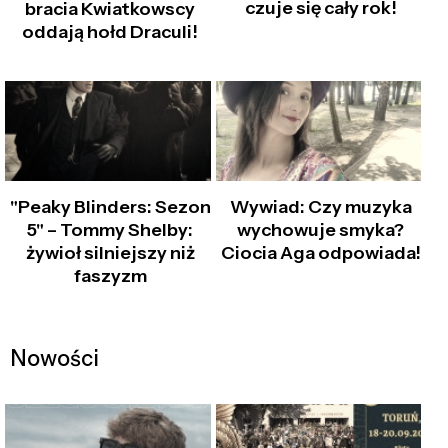
czuje się cały rok!
bracia Kwiatkowscy
oddają hołd Draculi!
"Peaky Blinders: Sezon
Wywiad: Czy muzyka
5" – Tommy Shelby:
wychowuje smyka?
żywioł silniejszy niż
Ciocia Aga odpowiada!
faszyzm
Nowości