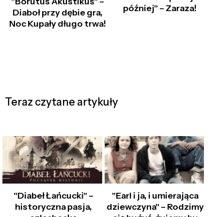
"Borutus Akustikus" –
później" – Zaraza!
Diaboł przy dębie gra,
Noc Kupały długo trwa!
Teraz czytane artykuły
"Diabeł Łańcucki" –
"Earl i ja, i umierająca
historyczna pasja,
dziewczyna" – Rodzimy