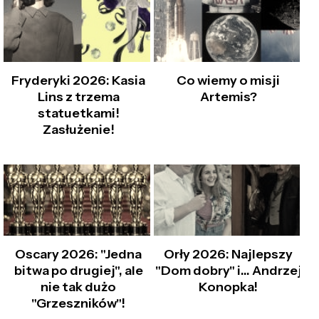
Fryderyki 2026: Kasia
Co wiemy o misji
Lins z trzema
Artemis?
statuetkami!
Zasłużenie!
Oscary 2026: "Jedna
Orły 2026: Najlepszy
bitwa po drugiej", ale
"Dom dobry" i… Andrzej
nie tak dużo
Konopka!
"Grzeszników"!