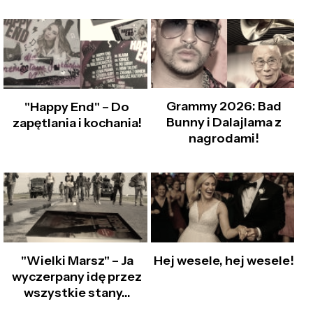
Grammy 2026: Bad
"Happy End" – Do
Bunny i Dalajlama z
zapętlania i kochania!
nagrodami!
"Wielki Marsz" – Ja
Hej wesele, hej wesele!
wyczerpany idę przez
wszystkie stany…