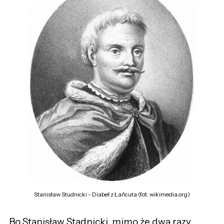
Stanisław Studnicki - Diabeł z Łańcuta (fot. wikimedia.org)
Bo Stanisław Stadnicki, mimo że dwa razy