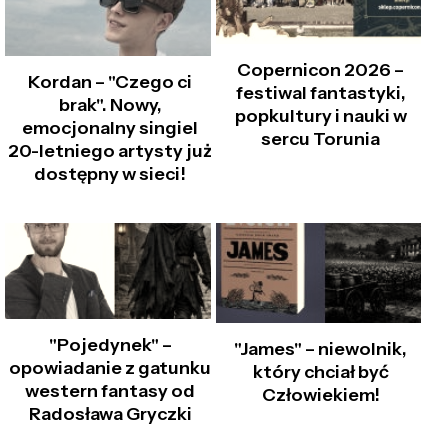
Copernicon 2026 –
Kordan – "Czego ci
festiwal fantastyki,
brak". Nowy,
popkultury i nauki w
emocjonalny singiel
sercu Torunia
20-letniego artysty już
dostępny w sieci!
"Pojedynek" –
"James" – niewolnik,
opowiadanie z gatunku
który chciał być
western fantasy od
Człowiekiem!
Radosława Gryczki