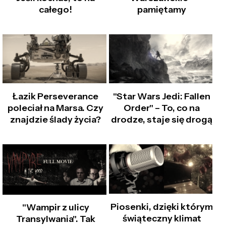
całego!
pamiętamy
Łazik Perseverance
"Star Wars Jedi: Fallen
poleciał na Marsa. Czy
Order" – To, co na
znajdzie ślady życia?
drodze, staje się drogą
Piosenki, dzięki którym
"Wampir z ulicy
świąteczny klimat
Transylwania". Tak