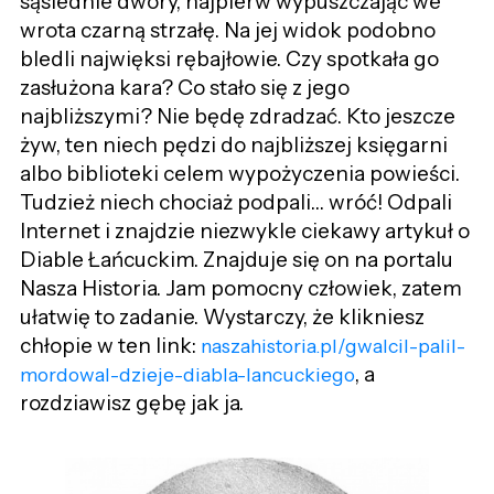
sąsiednie dwory, najpierw wypuszczając we
wrota czarną strzałę. Na jej widok podobno
bledli najwięksi rębajłowie. Czy spotkała go
zasłużona kara? Co stało się z jego
najbliższymi? Nie będę zdradzać. Kto jeszcze
żyw, ten niech pędzi do najbliższej księgarni
albo biblioteki celem wypożyczenia powieści.
Tudzież niech chociaż podpali… wróć! Odpali
Internet i znajdzie niezwykle ciekawy artykuł o
Diable Łańcuckim. Znajduje się on na portalu
Nasza Historia. Jam pomocny człowiek, zatem
ułatwię to zadanie. Wystarczy, że klikniesz
chłopie w ten link:
naszahistoria.pl/gwalcil-palil-
, a
mordowal-dzieje-diabla-lancuckiego
rozdziawisz gębę jak ja.