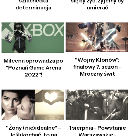
szlachecka
się by żyć, żyjemy by
determinacja
umierać
"Wojny Klonów":
Mileena oprowadza po
finałowy 7. sezon –
"Poznań Game Arena
Mroczny świt
2022"!
"Żony (nie)idealne" –
1 sierpnia - Powstanie
Jeśli kochać, to na
Warszawskie -