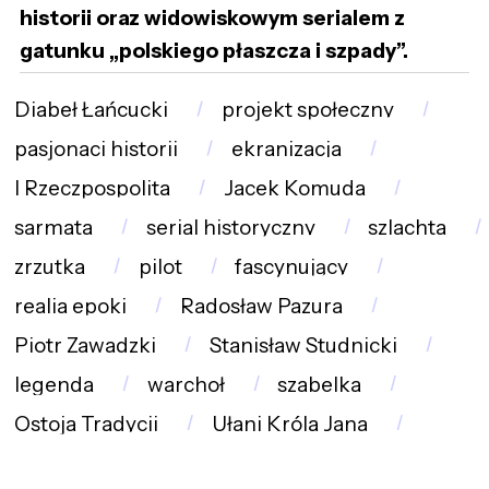
historii oraz widowiskowym serialem z
gatunku „polskiego płaszcza i szpady”.
Diabeł Łańcucki
projekt społeczny
pasjonaci historii
ekranizacja
I Rzeczpospolita
Jacek Komuda
sarmata
serial historyczny
szlachta
zrzutka
pilot
fascynujący
realia epoki
Radosław Pazura
Piotr Zawadzki
Stanisław Studnicki
legenda
warchoł
szabelka
Ostoja Tradycji
Ułani Króla Jana