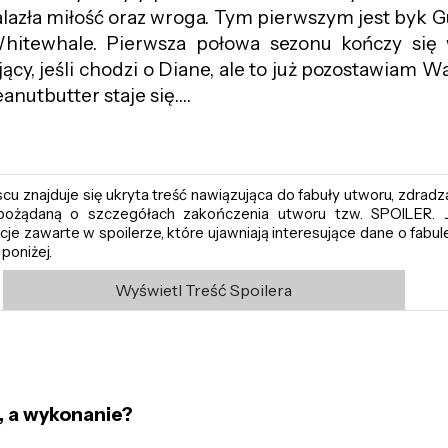
lazła miłość oraz wroga. Tym pierwszym jest byk G
Whitewhale. Pierwsza połowa sezonu kończy si
ący, jeśli chodzi o Diane, ale to już pozostawiam W
eanutbutter staje się….
u znajduje się ukryta treść nawiązująca do fabuły utworu, zdradza
epożądaną o szczegółach zakończenia utworu tzw. SPOILER. J
je zawarte w spoilerze, które ujawniają interesujące dane o fabule 
z poniżej.
Wyświetl Treść Spoilera
a, a wykonanie?