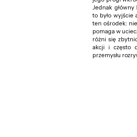
Jednak główny b
to było wyjście 
ten ośrodek: ni
pomaga w ucieczc
różni się zbytn
akcji i często
przemysłu rozr