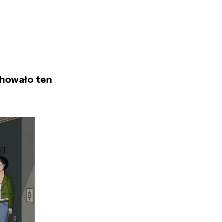
chowa
ło ten