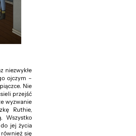
z niezwykłe
ego ojczym –
śpiączce. Nie
ieli przejść
sze wyzwanie
zkę Ruthie,
ą. Wszystko
do jej życia
również się