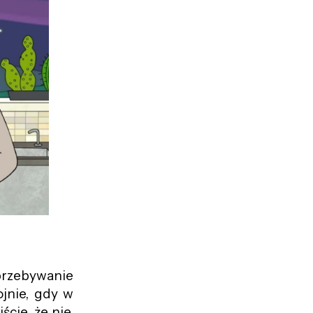
rzebywanie
jnie, gdy w
cie, że nie.