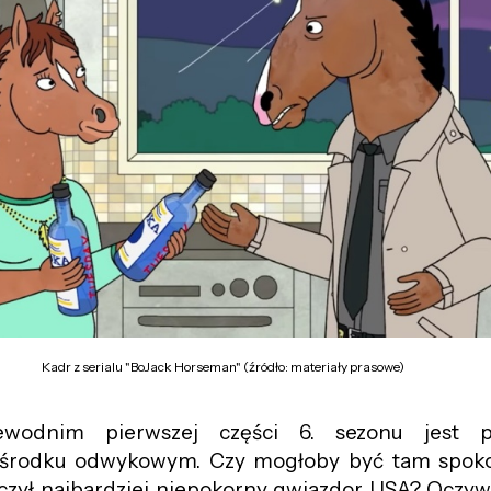
Kadr z serialu "BoJack Horseman" (źródło: materiały prasowe)
wodnim pierwszej części 6. sezonu jest p
środku odwykowym. Czy mogłoby być tam spoko
czył najbardziej niepokorny gwiazdor USA? Oczywiś