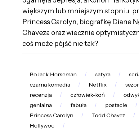
większym lub mniejszym stopniu, p
Princess Carolyn, biografkę Diane 
Chaveza oraz wiecznie optymistyczn
coś może pójść nie tak?
BoJack Horseman
satyra
ser
czarna komedia
Netflix
sezon
recenzja
człowiek-koń
odwy
genialna
fabuła
postacie
Princess Carolyn
Todd Chavez
Hollywoo