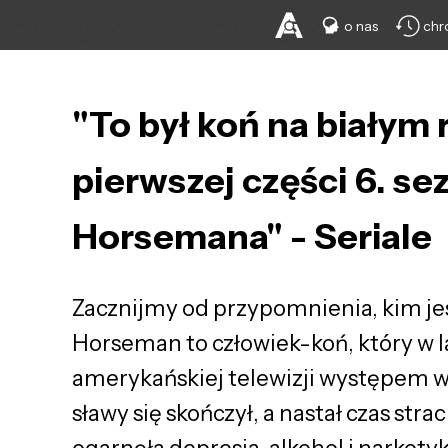
o nas
chr
"To był koń na białym 
pierwszej części 6. s
Horsemana" - Seriale
Zacznijmy od przypomnienia, kim je
Horseman to człowiek-koń, który w l
amerykańskiej telewizji występem w 
sławy się skończył, a nastał czas st
ogarnęła depresja, alkohol i narkoty