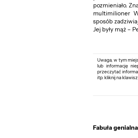
pozmieniało. Zna
multimilioner 
sposób zadziwiaj
Jej były mąż – P
Uwaga, w tym miejsc
lub informację ni
przeczytać informac
itp. kliknij na klawis
Fabu
ła genialn