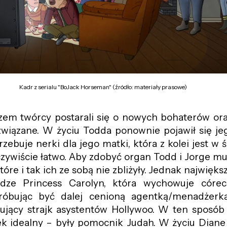
Kadr z serialu "BoJack Horseman" (źródło: materiały prasowe)
em twórcy postarali się o nowych bohaterów ora
 związane. W życiu Todda ponownie pojawił się j
rzebuje nerki dla jego matki, która z kolei jest w 
zywiście łatwo. Aby zdobyć organ Todd i Jorge mus
tóre i tak ich ze sobą nie zbliżyły. Jednak najwięk
dze Princess Carolyn, która wychowuje córec
róbując być dalej cenioną agentką/menadżerk
ujący strajk asystentów Hollywoo. W ten sposób 
k idealny – były pomocnik Judah. W życiu Diane 