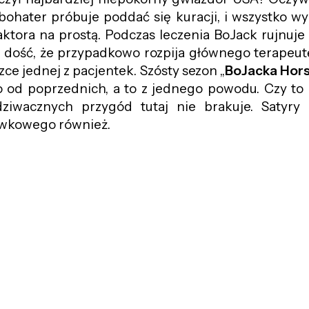
ohater próbuje poddać się kuracji, i wszystko wy
aktora na prostą. Podczas leczenia BoJack rujnuje
e dość, że przypadkowo rozpija głównego terapeutę
e jednej z pacjentek. Szósty sezon „
BoJacka Hor
io od poprzednich, a to z jednego powodu. Czy to 
 dziwacznych przygód tutaj nie brakuje. Satyry
ywkowego również.