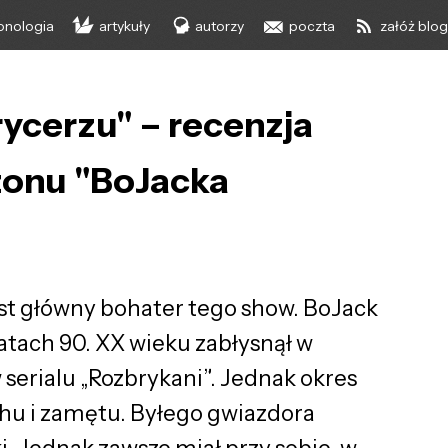
onologia
artykuły
autorzy
poczta
załóż blo
rycerzu" – recenzja
ezonu "BoJacka
st główny bohater tego show. BoJack
atach 90. XX wieku zabłysnął w
serialu „Rozbrykani”. Jednak okres
rachu i zamętu. Byłego gwiazdora
ki. Jednak zawsze miał przy sobie, w