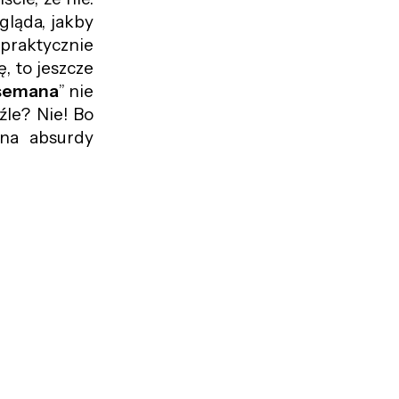
gląda, jakby
 praktycznie
, to jeszcze
semana
” nie
źle? Nie! Bo
 na absurdy