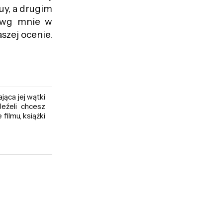
uy, a drugim
ę wg mnie w
aszej ocenie.
jąca jej wątki
eźeli chcesz
filmu, książki