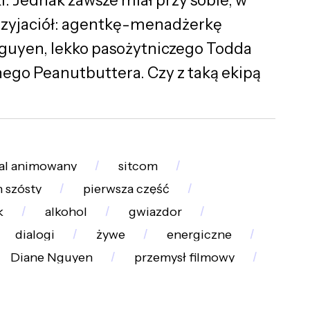
rzyjaciół: agentkę-menadżerkę
Nguyen, lekko pasożytniczego Todda
ego Peanutbuttera. Czy z taką ekipą
ial animowany
sitcom
 szósty
pierwsza część
k
alkohol
gwiazdor
dialogi
żywe
energiczne
Diane Nguyen
przemysł filmowy