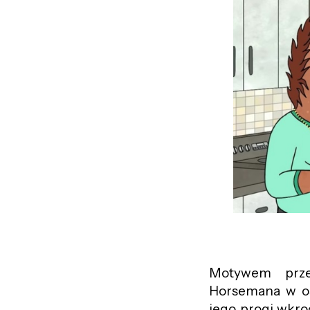
Motywem prze
Horsemana w o
jego progi wkro