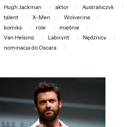
Hugh Jackman
aktor
Australijczyk
talent
X-Men
Wolverine
komiks
role
mięśnie
Van Helsing
Labirynt
Nędznicy
nominacja do Oscara