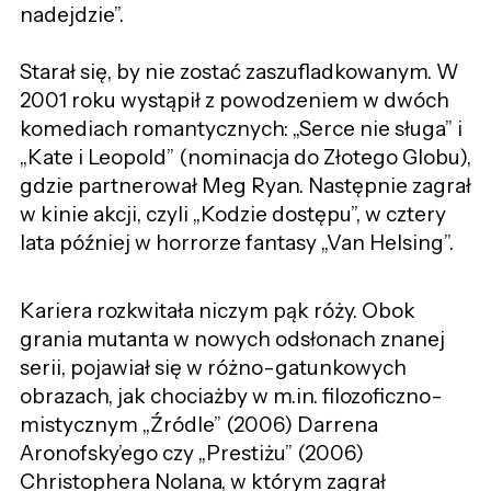
nadejdzie”.
Starał się, by nie zostać zaszufladkowanym. W
2001 roku wystąpił z powodzeniem w dwóch
komediach romantycznych: „Serce nie sługa” i
„Kate i Leopold”
(nominacja do Złotego Globu),
gdzie partnerował Meg Ryan. Następnie zagrał
w kinie akcji, czyli „Kodzie dostępu”, w cztery
lata później w horrorze fantasy „Van Helsing”.
Kariera rozkwitała niczym pąk róży. Obok
grania mutanta w nowych odsłonach znanej
serii, pojawiał się w różno-gatunkowych
obrazach, jak chociażby w m.in. filozoficzno-
mistycznym „Źródle” (2006) Darrena
Aronofsky’ego czy „Prestiżu” (2006)
Christophera Nolana, w którym zagrał