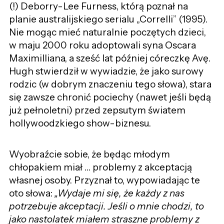
(!) Deborry-Lee Furness, którą poznał na
planie australijskiego serialu „Correlli” (1995).
Nie mogąc mieć naturalnie poczętych dzieci,
w maju 2000 roku adoptowali syna Oscara
Maximilliana, a sześć lat później córeczkę Avę.
Hugh stwierdził w wywiadzie, że jako surowy
rodzic (w dobrym znaczeniu tego słowa), stara
się zawsze chronić pociechy (nawet jeśli będą
już pełnoletni) przed zepsutym światem
hollywoodzkiego show-biznesu.
Wyobraźcie sobie, że będąc młodym
chłopakiem miał … problemy z akceptacją
własnej osoby. Przyznał to, wypowiadając te
oto słowa:
„Wydaje mi się, że każdy z nas
potrzebuje akceptacji. Jeśli o mnie chodzi, to
jako nastolatek miałem straszne problemy z