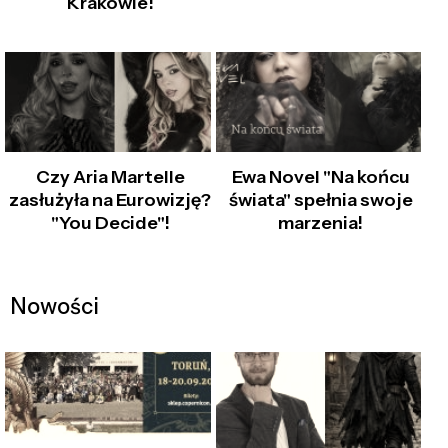
Krakowie!
Czy Aria Martelle
Ewa Novel "Na końcu
zasłużyła na Eurowizję?
świata" spełnia swoje
"You Decide"!
marzenia!
Nowości