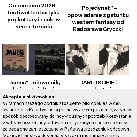
Copernicon 2026 –
"Pojedynek" –
festiwal fantastyki,
opowiadanie z gatunku
popkultury i nauki w
western fantasy od
sercu Torunia
Radosława Gryczki
"James" – niewolnik,
DARUJ SOBIE i
który chciał być
posłuchaj
Człowiekiem!
najnowszego singla
Akceptuję pliki cookies
Natalii MOT
W ramach naszego portalu stosujemy pliki cookies w celu
świadczenia Państwu usług na najwyższym poziomie, w tym w
sposób dostosowany do indywidualnych potrzeb. Korzystanie
z witryny bez zmiany ustawień dotyczących cookies oznacza,
że będą one zamieszczane w Państwa urządzeniu końcowym.
Możecie Państwo dokonać w każdym momencie zmiany