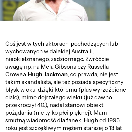
Coś jest w tych aktorach, pochodzących lub
wychowanych w dalekiej Australii,
nieokiełznanego, zadziornego. Zwróćcie
uwagę np. na Mela Gibsona czy Russella
Crowe’a.
Hugh Jackman
, co prawda, nie jest
takim skandalistą, ale też posiada specyficzny
błysk w oku, dzięki któremu (plus wyrzeźbione
ciało), mimo dojrzałego wieku (już dawno
przekroczył 40.), nadal stanowi obiekt
pożądania (nie tylko płci pięknej). Mam
smutną wiadomość dla fanek. Hugh od 1996
roku jest szczęśliwym mężem starszej o 13 lat