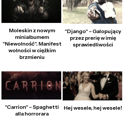
Moleskin z nowym
"Django" – Galopujący
minialbumem
przez prerię w imię
"Niewolność". Manifest
sprawiedliwości
wolności w ciężkim
brzmieniu
"Carrion" – Spaghetti
Hej wesele, hej wesele!
alla horrorara