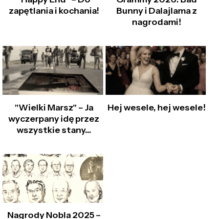
Bunny i Dalajlama z
zapętlania i kochania!
nagrodami!
"Wielki Marsz" – Ja
Hej wesele, hej wesele!
wyczerpany idę przez
wszystkie stany…
Nagrody Nobla 2025 –