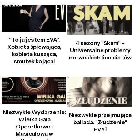
"To ja jestem EVA".
4 sezony "Skam" –
Kobieta śpiewająca,
Uniwersalne problemy
kobieta kusząca,
norweskich licealistów
smutek kojąca!
Niezwykłe Wydarzenie:
Niezwykle przejmująca
Wielka Gala
ballada. "Złudzenie"
Operetkowo-
EVY!
Musicalowa w