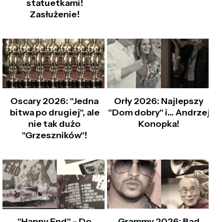
statuetkami!
Zasłużenie!
Oscary 2026: "Jedna
Orły 2026: Najlepszy
bitwa po drugiej", ale
"Dom dobry" i… Andrzej
nie tak dużo
Konopka!
"Grzeszników"!
Grammy 2026: Bad
"Happy End" – Do