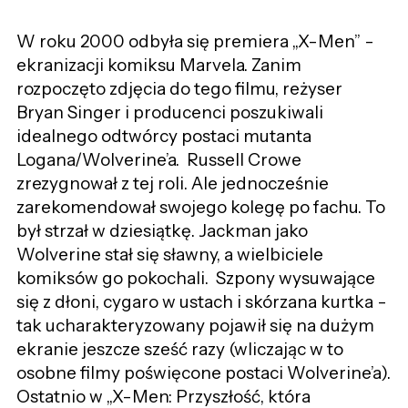
W roku 2000 odbyła się premiera „X-Men” -
ekranizacji komiksu Marvela. Zanim
rozpoczęto zdjęcia do tego filmu, reżyser
Bryan Singer i producenci poszukiwali
idealnego odtwórcy postaci mutanta
Logana/Wolverine’a. Russell Crowe
zrezygnował z tej roli. Ale jednocześnie
zarekomendował swojego kolegę po fachu. To
był strzał w dziesiątkę. Jackman jako
Wolverine stał się sławny, a wielbiciele
komiksów go pokochali. Szpony wysuwające
się z dłoni, cygaro w ustach i skórzana kurtka -
tak ucharakteryzowany pojawił się na dużym
ekranie jeszcze sześć razy (wliczając w to
osobne filmy poświęcone postaci Wolverine’a).
Ostatnio w „X-Men: Przyszłość, która