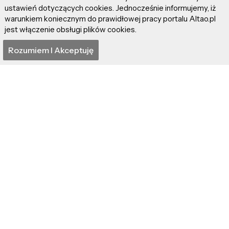
ustawień dotyczących cookies. Jednocześnie informujemy, iż
warunkiem koniecznym do prawidłowej pracy portalu Altao.pl
jest włączenie obsługi plików cookies.
Neill Blomkamp łączy
"Odyseja" – Itaka
siły z AI, tworząc 13-
smutna taka…
Rozumiem I Akceptuję
minutowy
„Nightborne”!
Artykuły z tej samej kategorii
Anton Yelchin –
Robert Downey Jr. –
dlaczego tak wcześnie,
Upadki i zwycięstwa
dlaczego tak