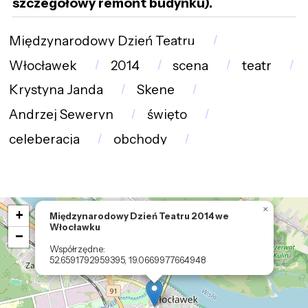
szczegółowy remont budynku).
Międzynarodowy Dzień Teatru
Włocławek
2014
scena
teatr
Krystyna Janda
Skene
Andrzej Seweryn
święto
celeberacja
obchody
Loading map ....
×
+
Międzynarodowy Dzień Teatru 2014 we
Włocławku
−
Współrzędne:
52.6591792959395, 19.0669977664948