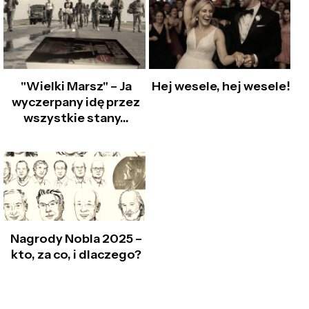
"Wielki Marsz" – Ja
Hej wesele, hej wesele!
wyczerpany idę przez
wszystkie stany…
Nagrody Nobla 2025 –
kto, za co, i dlaczego?