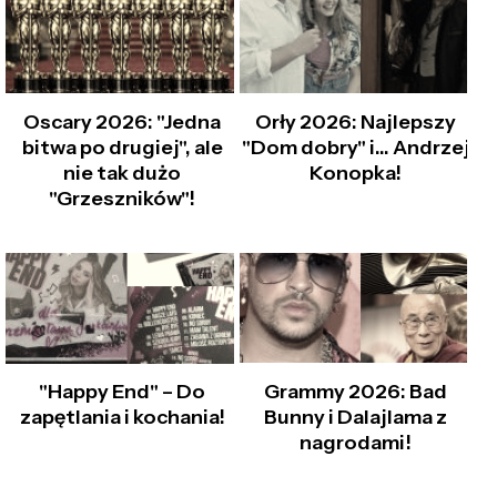
Oscary 2026: "Jedna
Orły 2026: Najlepszy
bitwa po drugiej", ale
"Dom dobry" i… Andrzej
nie tak dużo
Konopka!
"Grzeszników"!
Grammy 2026: Bad
"Happy End" – Do
Bunny i Dalajlama z
zapętlania i kochania!
nagrodami!