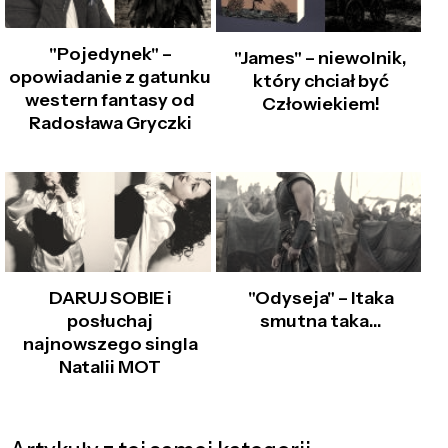
"Pojedynek" –
"James" – niewolnik,
opowiadanie z gatunku
który chciał być
western fantasy od
Człowiekiem!
Radosława Gryczki
DARUJ SOBIE i
"Odyseja" – Itaka
posłuchaj
smutna taka…
najnowszego singla
Natalii MOT