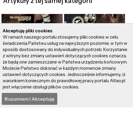
Artykuły z tej samej kategorii
Akceptuję pliki cookies
W ramach naszego portalu stosujemy pliki cookies w celu
świadczenia Państwu usług na najwyższym poziomie, w tym w
sposób dostosowany do indywidualnych potrzeb. Korzystanie
Jak Michael Patrick
Jeśli w Khorinis się
z witryny bez zmiany ustawień dotyczących cookies oznacza,
Kelly kocha fanów, a oni
wychowałeś, nie
że będą one zamieszczane w Państwa urządzeniu końcowym.
jego? To pokaże
możesz tego
Możecie Państwo dokonać w każdym momencie zmiany
Koncert B•O•A•T•S!
przegapić, bowiem
ustawień dotyczących cookies. Jednocześnie informujemy, iż
"Gothica" na 3k6 nie
warunkiem koniecznym do prawidłowej pracy portalu Altao.pl
zabraknie!
jest włączenie obsługi plików cookies.
Rozumiem I Akceptuję