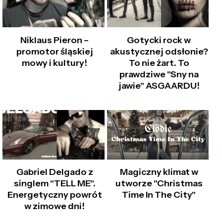
Niklaus Pieron –
Gotycki rock w
promotor śląskiej
akustycznej odsłonie?
mowy i kultury!
To nie żart. To
prawdziwe "Sny na
jawie" ASGAARDU!
Gabriel Delgado z
Magiczny klimat w
singlem "TELL ME".
utworze "Christmas
Energetyczny powrót
Time In The City"
w zimowe dni!