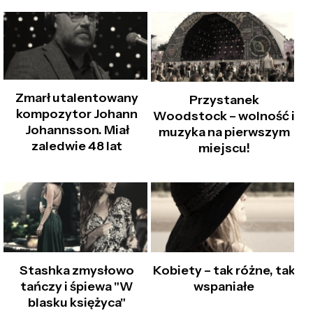
Zmarł utalentowany
Przystanek
kompozytor Johann
Woodstock – wolność i
Johannsson. Miał
muzyka na pierwszym
zaledwie 48 lat
miejscu!
Stashka zmysłowo
Kobiety – tak różne, tak
tańczy i śpiewa "W
wspaniałe
blasku księżyca"