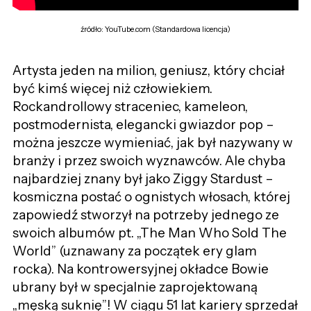
źródło: YouTube.com (Standardowa licencja)
Artysta jeden na milion, geniusz, który chciał
być kimś więcej niż człowiekiem.
Rockandrollowy straceniec, kameleon,
postmodernista, elegancki gwiazdor pop –
można jeszcze wymieniać, jak był nazywany w
branży i przez swoich wyznawców. Ale chyba
najbardziej znany był jako Ziggy Stardust –
kosmiczna postać o ognistych włosach, której
zapowiedź stworzył na potrzeby jednego ze
swoich albumów pt. „The Man Who Sold The
World” (uznawany za początek ery glam
rocka). Na kontrowersyjnej okładce Bowie
ubrany był w specjalnie zaprojektowaną
„męską suknię”! W ciągu 51 lat kariery sprzedał