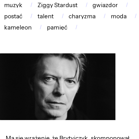
muzyk
Ziggy Stardust
gwiazdor
postać
talent
charyzma
moda
kameleon
pamięć
Ma się wrażenie, że Brytyjczyk „skomponował