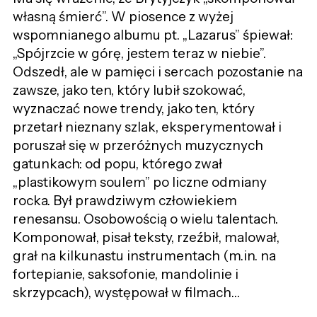
własną śmierć”. W piosence z wyżej
wspomnianego albumu pt. „Lazarus” śpiewał:
„Spójrzcie w górę, jestem teraz w niebie”.
Odszedł, ale w pamięci i sercach pozostanie na
zawsze, jako ten, który lubił szokować,
wyznaczać nowe trendy, jako ten, który
przetarł nieznany szlak, eksperymentował i
poruszał się w przeróżnych muzycznych
gatunkach: od popu, którego zwał
„plastikowym soulem” po liczne odmiany
rocka. Był prawdziwym człowiekiem
renesansu. Osobowością o wielu talentach.
Komponował, pisał teksty, rzeźbił, malował,
grał na kilkunastu instrumentach (m.in. na
fortepianie, saksofonie, mandolinie i
skrzypcach), występował w filmach…