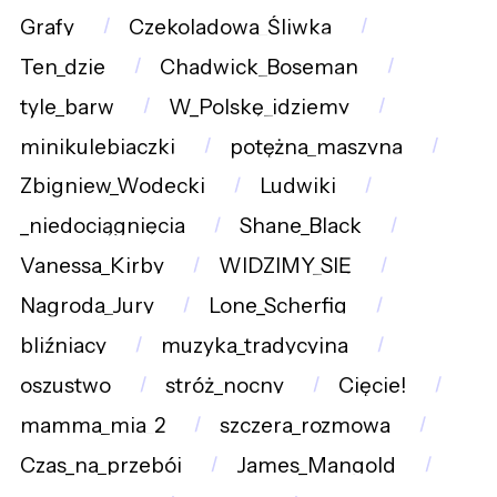
Grafy
Czekoladowa_Śliwka
Ten_dzie
Chadwick_Boseman
tyle_barw
W_Polskę_idziemy
minikulebiaczki
potężna_maszyna
Zbigniew_Wodecki
Ludwiki
_niedociągnięcia
Shane_Black
Vanessa_Kirby
WIDZIMY_SIĘ
Nagroda_Jury
Lone_Scherfig
bliźniacy
muzyka_tradycyjna
oszustwo
stróż_nocny
Cięcie!
mamma_mia_2
szczera_rozmowa
Czas_na_przebój
James_Mangold