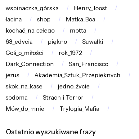
wspinaczka_górska
Henry_Joost
łacina
shop
Matka_Boa
kochać_na_całego
motta
63_edycja
piękno
Suwałki
Coś_o_miłości
rok_1972
Dark_Connection
San_Francisco
jezus
Akademia_Sztuk_Przepięknych
skok_na_kasę
jedno_życie
sodoma
Strach_i_Terror
Mów_do_mnie
Trylogia_Mafia
Ostatnio wyszukiwane frazy