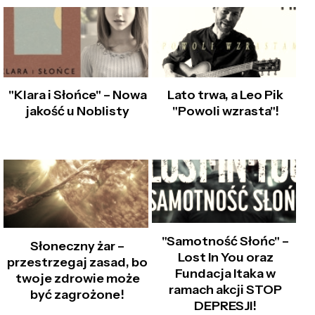
"Klara i Słońce" – Nowa
Lato trwa, a Leo Pik
jakość u Noblisty
"Powoli wzrasta"!
"Samotność Słońc" –
Słoneczny żar –
Lost In You oraz
przestrzegaj zasad, bo
Fundacja Itaka w
twoje zdrowie może
ramach akcji STOP
być zagrożone!
DEPRESJI!