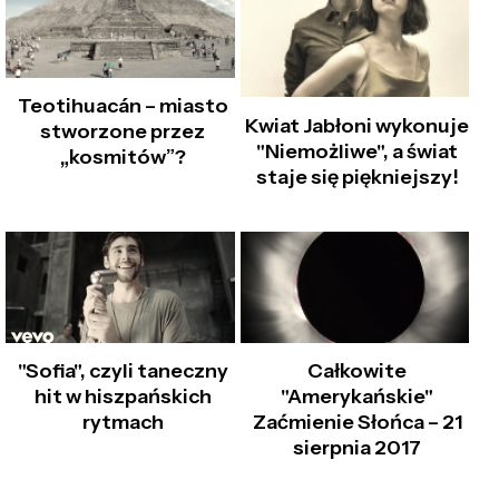
Teotihuacán – miasto
Kwiat Jabłoni wykonuje
stworzone przez
"Niemożliwe", a świat
„kosmitów”?
staje się piękniejszy!
"Sofia", czyli taneczny
Całkowite
hit w hiszpańskich
"Amerykańskie"
rytmach
Zaćmienie Słońca – 21
sierpnia 2017