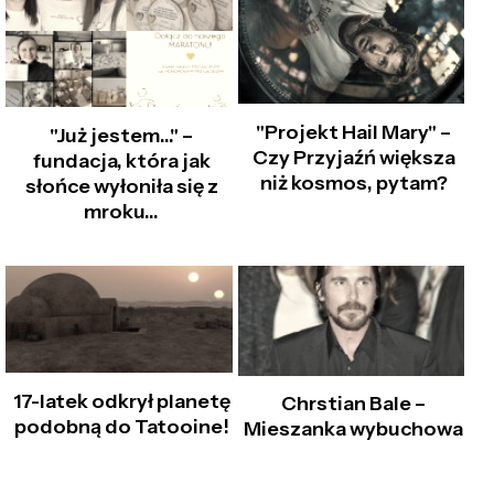
"Projekt Hail Mary" –
"Już jestem…" –
Czy Przyjaźń większa
fundacja, która jak
niż kosmos, pytam?
słońce wyłoniła się z
mroku...
17-latek odkrył planetę
Chrstian Bale –
podobną do Tatooine!
Mieszanka wybuchowa