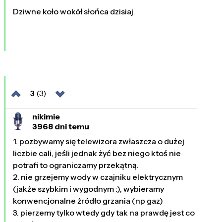
Dziwne koło wokół słońca dzisiaj
3
(3)
nikimie
3968 dni temu
1. pozbywamy się telewizora zwłaszcza o dużej
liczbie cali, jeśli jednak żyć bez niego ktoś nie
potrafi to ograniczamy przekątną.
2. nie grzejemy wody w czajniku elektrycznym
(jakże szybkim i wygodnym :), wybieramy
konwencjonalne źródło grzania (np gaz)
3. pierzemy tylko wtedy gdy tak na prawdę jest co