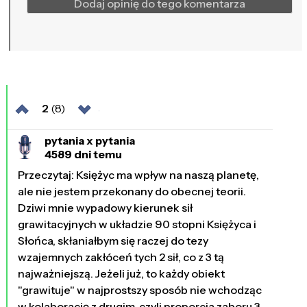
Dodaj opinię do tego komentarza
2
(8)
pytania x pytania
4589 dni temu
Przeczytaj: Księżyc ma wpływ na naszą planetę,
ale nie jestem przekonany do obecnej teorii.
Dziwi mnie wypadowy kierunek sił
grawitacyjnych w układzie 90 stopni Księżyca i
Słońca, skłaniałbym się raczej do tezy
wzajemnych zakłóceń tych 2 sił, co z 3 tą
najważniejszą. Jeżeli już, to każdy obiekt
"grawituje" w najprostszy sposób nie wchodząc
w kolaborację z drugim, czyli proporcja zaboru 3