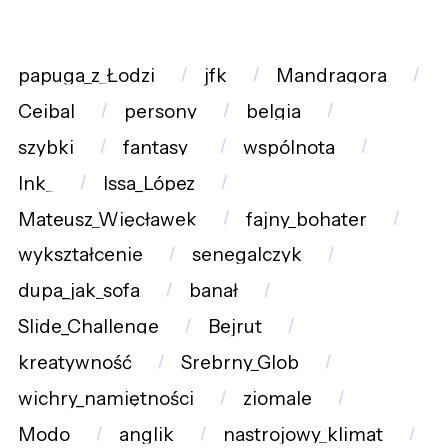
papuga_z_Łodzi
jfk
Mandragora
Ceibal
persony
belgia
szybki
fantasy_
wspólnota
Ink_
Issa_López
Mateusz_Więcławek
fajny_bohater
wykształcenie
senegalczyk
dupa_jak_sofa
banał
Slide_Challenge
Bejrut
kreatywność
Srebrny_Glob
wichry_namiętności
ziomale
Modo
anglik
nastrojowy_klimat