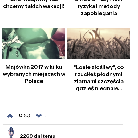
chcemy takich wakacji!
ryzyka i metody
zapobiegania
Majówka 2017 w kilku
"Losie złośliwy", co
wybranych miejscach w
rzuciłeś płodnymi
Polsce
ziarnami szczęścia
gdzieś niedbale...
0
(0)
2269 dni temu