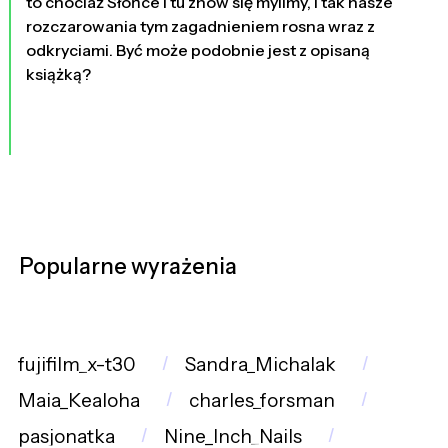
to chociaż Słońce i tu znów się mylimy, i tak nasze
rozczarowania tym zagadnieniem rosna wraz z
odkryciami. Być może podobnie jest z opisaną
książką?
Popularne wyrażenia
fujifilm_x-t30
Sandra_Michalak
Maia_Kealoha
charles_forsman
pasjonatka
Nine_Inch_Nails