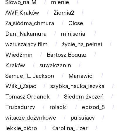
Słowo_na_M
mienie
AWF_Kraków
Ziemia2
Za_siódmą_chmurą
Close
Dani_Nakamura
miniserial
wzruszający_film
życie_na_pełnej
Wiedźmin
Bartosz_Bogusz
Kraków
suwałczanin
Samuel_L._Jackson
Mariawici
Wilk_i_Zając
szybka_nauka_języka
Tomasz_Organek
Siedem_życzeń
Trubadurzy
roladki
epizod_8
witacze_dożynkowe
pulsujący
lekkie_pióro
Karolina_Lizer