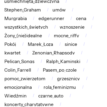
uśmiechnięta_dziewczyna
Stephen_Graham
umów
Murgrabia
edgerunner
cena
wszystkich_świętych
wznoszenie
Żony_(nie)idealne
mocne_riffy
Pokój
Marek_Łoza
sinice
kwartet
Zenonian_Rhapsody
Pelican_Songs
Ralph_Kaminski
Colin_Farrell
Pasem_po_czole
pomoc_zwierzętom
grzesznicy
emocjonalna
rola_feminizmu
Wiedźmin
czarne_auto
koncerty_charytatywne