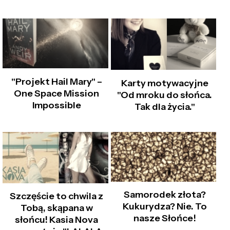
"Projekt Hail Mary" –
Karty motywacyjne
One Space Mission
"Od mroku do słońca.
Impossible
Tak dla życia."
Samorodek złota?
Szczęście to chwila z
Kukurydza? Nie. To
Tobą, skąpana w
nasze Słońce!
słońcu! Kasia Nova