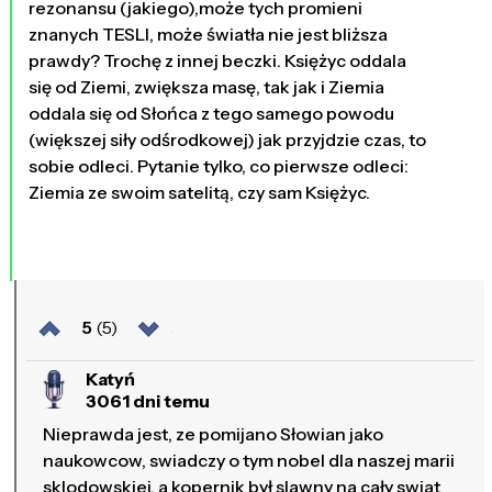
rezonansu (jakiego),może tych promieni
znanych TESLI, może światła nie jest bliższa
prawdy? Trochę z innej beczki. Księżyc oddala
się od Ziemi, zwiększa masę, tak jak i Ziemia
oddala się od Słońca z tego samego powodu
(większej siły odśrodkowej) jak przyjdzie czas, to
sobie odleci. Pytanie tylko, co pierwsze odleci:
Ziemia ze swoim satelitą, czy sam Księżyc.
5
(5)
Katyń
3061 dni temu
Nieprawda jest, ze pomijano Słowian jako
naukowcow, swiadczy o tym nobel dla naszej marii
sklodowskiej, a kopernik był slawny na cały swiat