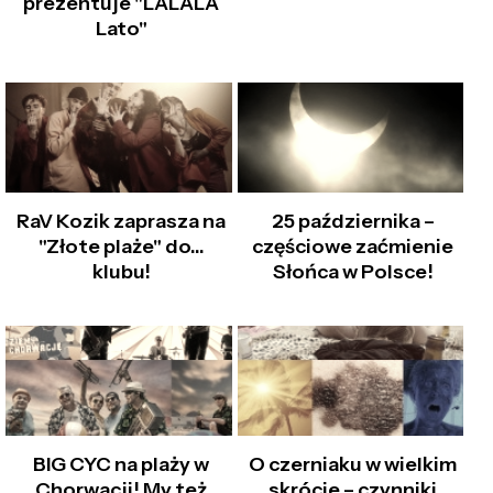
prezentuje "LALALA
Lato"
RaV Kozik zaprasza na
25 października –
"Złote plaże" do...
częściowe zaćmienie
klubu!
Słońca w Polsce!
BIG CYC na plaży w
O czerniaku w wielkim
Chorwacji! My też
skrócie – czynniki