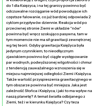
do 1 dla Księzyca, i na tej granicy powinno być
odczuwalne rozciąganie wód powodujące ich
częstsze falowanie, co już bardziej odpowiada 2
cyklom przypływów dziennie. Reakcja wód po
przeciwnej stronie Ziemi w układzie "nów"
powinna być wręcz szokująco pasywna, tam w
tym momencie nie ma sił grawitacji zewnętrznej
wg tej teorii. Gdyby grawitacja Księżyca była
jedynym czynnikiem, to nieodłącznym
zjawiskiem powinno być ciągłe występowanie
par wodnych, podwyższonej wilgotności i chmur
z tendencją zauważalnego wznoszenia się w
miejscu najmniejszej odległości Ziemi i Księżyca.
Także wartość przyspieszenia grawitacyjnego w
tym obszarze powinna być mniejsza. Jaka jest
zależność Słońca i Księżyca, i jaki to ma wpływ na
naszą planetę? A temat światła odbijanego z
Ziemi, też i w kierunku Księżyca? Czy teza