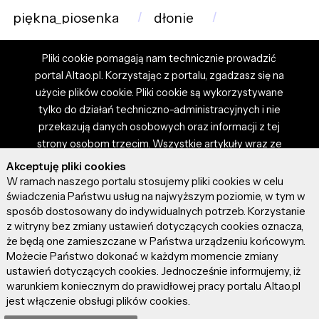
piękna_piosenka
dłonie
Pliki cookie pomagają nam technicznie prowadzić
portal Altao.pl. Korzystając z portalu, zgadzasz się na
użycie plików cookie. Pliki cookie są wykorzystywane
tylko do działań techniczno-administracyjnych i nie
przekazują danych osobowych oraz informacji z tej
strony osobom trzecim. Wszystkie artykuły wraz ze
zdjęciami i materiałami dostępnymi na portalu są
Akceptuję pliki cookies
własnością użytkowników. Administrator i właściciel
W ramach naszego portalu stosujemy pliki cookies w celu
portalu nie ponosi odpowiedzialności za tresci
świadczenia Państwu usług na najwyższym poziomie, w tym w
sposób dostosowany do indywidualnych potrzeb. Korzystanie
prezentowane przez autorów artykułów. Dodając
z witryny bez zmiany ustawień dotyczących cookies oznacza,
artykuł, zgadzasz się z regulaminem portalu oraz
że będą one zamieszczane w Państwa urządzeniu końcowym.
ponosisz odpowiedzialność za wszystkie materiały
Możecie Państwo dokonać w każdym momencie zmiany
umieszczone przez Ciebie na stronie altao.pl.
ustawień dotyczących cookies. Jednocześnie informujemy, iż
Szczegóły dostępne w regulaminie portalu.
warunkiem koniecznym do prawidłowej pracy portalu Altao.pl
jest włączenie obsługi plików cookies.
© 2026 altao.pl. Wszystkie prawa zastrzeżone.