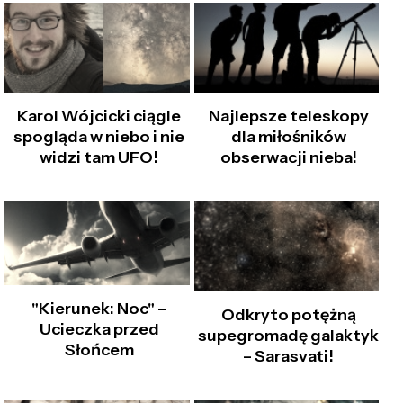
Karol Wójcicki ciągle
Najlepsze teleskopy
spogląda w niebo i nie
dla miłośników
widzi tam UFO!
obserwacji nieba!
"Kierunek: Noc" –
Odkryto potężną
Ucieczka przed
supegromadę galaktyk
Słońcem
– Sarasvati!