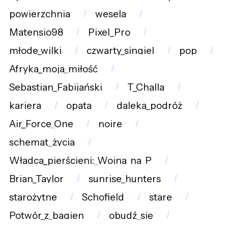
powierzchnia
wesela
Matensio98
Pixel_Pro
młode_wilki
czwarty_singiel
pop
Afryka_moja_miłość
Sebastian_Fabijański
T_Challa
kariera
opata
daleka_podróż
Air_Force_One
noire
schemat_życia
Władca_pierścieni:_Wojna_na_P
Brian_Taylor
sunrise_hunters
starożytne
Schofield
stare
Potwór_z_bagien
obudź_się