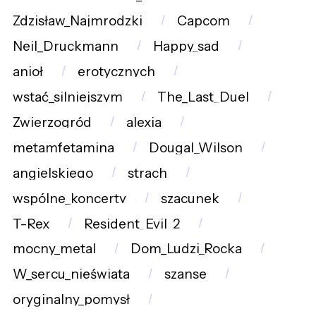
Zdzisław_Najmrodzki
Capcom
Neil_Druckmann
Happy_sad
anioł
erotycznych
wstać_silniejszym
The_Last_Duel
Zwierzogród
alexia
metamfetamina
Dougal_Wilson
angielskiego
strach
wspólne_koncerty
szacunek
T-Rex
Resident_Evil_2
mocny_metal
Dom_Ludzi_Rocka
W_sercu_nieświata
szanse
oryginalny_pomysł