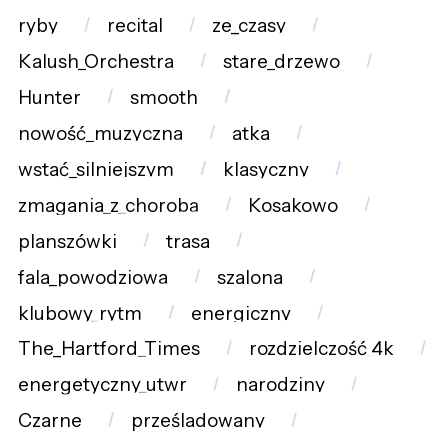
ryby
recital
ze_czasy
Kalush_Orchestra
stare_drzewo
Hunter
smooth
nowość_muzyczna
atka
wstać_silniejszym
klasyczny
zmagania_z_chorobą
Kosakowo
planszówki
trasa
fala_powodziowa
szalona
klubowy_rytm
energiczny
The_Hartford_Times
rozdzielczość_4k
energetyczny_utwr
narodziny
Czarne
prześladowany