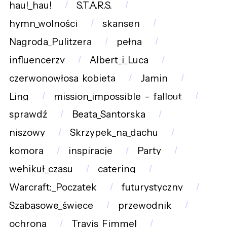
hau!_hau!
S.T.A.R.S.
hymn_wolności
skansen
Nagroda_Pulitzera
pełna
influencerzy
Albert_i_Luca
czerwonowłosa_kobieta
Jamin
Ling
mission_impossible_-_fallout
sprawdź
Beata_Santorska
niszowy
Skrzypek_na_dachu
komora
inspiracje
Party
wehikuł_czasu
catering
Warcraft:_Początek
futurystyczny
Szabasowe_świece
przewodnik
ochrona
Travis_Fimmel