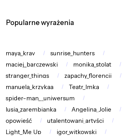
Popularne wyrażenia
maya_krav
sunrise_hunters
maciej_barczewski
monika_stolat
stranger_things
zapachy_florencji
manuela_krzykaa
Teatr_Imka
spider-man__uniwersum
lusia_zarembianka
Angelina_Jolie
opowieść
utalentowani_artyści
Light_Me_Up
igor_witkowski