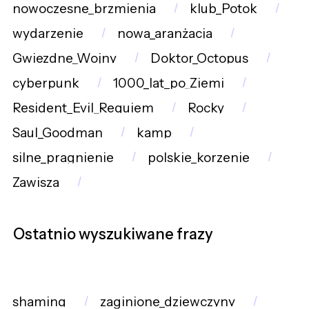
nowoczesne_brzmienia
klub_Potok
wydarzenie
nowa_aranżacja
Gwiezdne_Wojny
Doktor_Octopus
cyberpunk
1000_lat_po_Ziemi
Resident_Evil_Requiem
Rocky
Saul_Goodman
kamp
silne_pragnienie
polskie_korzenie
Zawisza
Ostatnio wyszukiwane frazy
shaming
zaginione_dziewczyny