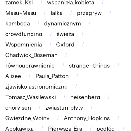
zamek_Ksi
wspaniała_kobieta
Masu-Masu
lalka
przegryw
kamboda
dynamicznym
crowdfunding
świeża
Wspomnienia
Oxford
Chadwick_Boseman
równouprawnienie
stranger_things
Alizee
Paula_Patton
zjawisko_astronomiczne
Tomasz_Wasilewski
heisenberg
chory_sen
zwiastun_płyty
Gwiezdne_Wojny
Anthony_Hopkins
Apokawixa
Pierwsza_Era
podłóg