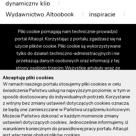
dynamiczny_klip
Wydawnictwo_Altoobook
inspiracje
Pliki cookie pomagają nam technicznie prowadzić
portal Altao.pl. Korzystając z portalu, zgadzasz się na
użycie plików cookie. Pliki cookie są wykorzystywane
tylko do działań techniczno-administracyjnych i nie
przekazują danych osobowych oraz informacji z tej
strony osobom trzecim. Wszystkie artykuły wraz ze
zdjęciami i materiałami dostępnymi na portalu są
Akceptuję pliki cookies
własnością użytkowników. Administrator i właściciel
W ramach naszego portalu stosujemy pliki cookies w celu
portalu nie ponosi odpowiedzialności za tresci
świadczenia Państwu usług na najwyższym poziomie, w tym w
sposób dostosowany do indywidualnych potrzeb. Korzystanie
prezentowane przez autorów artykułów. Dodając
z witryny bez zmiany ustawień dotyczących cookies oznacza,
artykuł, zgadzasz się z regulaminem portalu oraz
że będą one zamieszczane w Państwa urządzeniu końcowym.
ponosisz odpowiedzialność za wszystkie materiały
Możecie Państwo dokonać w każdym momencie zmiany
umieszczone przez Ciebie na stronie altao.pl.
ustawień dotyczących cookies. Jednocześnie informujemy, iż
Szczegóły dostępne w regulaminie portalu.
warunkiem koniecznym do prawidłowej pracy portalu Altao.pl
jest włączenie obsługi plików cookies.