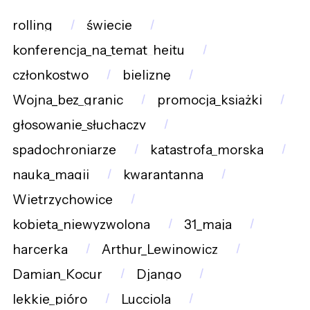
rolling
świecie
konferencja_na_temat_hejtu
członkostwo
bieliznę
Wojna_bez_granic
promocja_książki
głosowanie_słuchaczy
spadochroniarze
katastrofa_morska
nauka_magii
kwarantanna
Wietrzychowice
kobieta_niewyzwolona
31_maja
harcerka
Arthur_Lewinowicz
Damian_Kocur
Django
lekkie_pióro
Lucciola