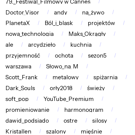
79._Festiwal_Filmowy_w_Cannes
Doctor_Visor
andy
na_żywo
PlanetaX
Ból_i_blask
projektów
nowa_technologia
Maks_Okrągły
ale
arcydzieło
kuchnia
przyjemność
ochota
sezon5
warszawa
Słowo_na_M
Scott_Frank
metalowy
spiżarnia
Dark_Souls
orły2018
świeży
soft_pop
YouTube_Premium
promieniowanie
harmonogram
dawid_podsiado
ostre
silosy
Kristallen
szalony
mięśnie