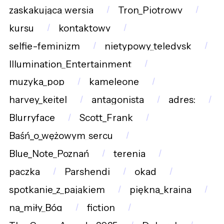
zaskakująca_wersja
Tron_Piotrowy
kursu
kontaktowy
selfie-feminizm
nietypowy_teledysk
Illumination_Entertainment
muzyka_pop
kameleone
harvey_keitel
antagonista
adres:
Blurryface
Scott_Frank
Baśń_o_wężowym_sercu
Blue_Note_Poznań
terenia
paczka
Parshendi
okad
spotkanie_z_pająkiem
piękna_kraina
na_miły_Bóg
fiction