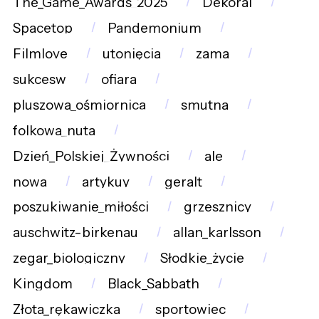
The_Game_Awards_2025
Dekoral
Spacetop
Pandemonium
Filmlove
utonięcia
zama
sukcesw
ofiara
pluszowa_ośmiornica
smutna
folkowa_nuta
Dzień_Polskiej_Żywności
ale
nowa
artykuy
geralt
poszukiwanie_miłości
grzesznicy
auschwitz-birkenau
allan_karlsson
zegar_biologiczny
Słodkie_życie
Kingdom
Black_Sabbath
Złota_rękawiczka
sportowiec