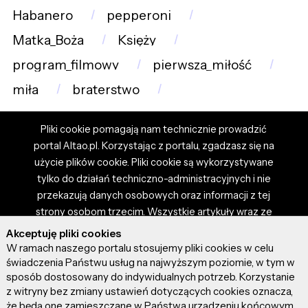
Habanero
pepperoni
Matka_Boża
Księży
program_filmowy
pierwsza_miłość
miła
braterstwo
Pliki cookie pomagają nam technicznie prowadzić
portal Altao.pl. Korzystając z portalu, zgadzasz się na
użycie plików cookie. Pliki cookie są wykorzystywane
tylko do działań techniczno-administracyjnych i nie
przekazują danych osobowych oraz informacji z tej
strony osobom trzecim. Wszystkie artykuły wraz ze
zdjęciami i materiałami dostępnymi na portalu są
Akceptuję pliki cookies
własnością użytkowników. Administrator i właściciel
W ramach naszego portalu stosujemy pliki cookies w celu
portalu nie ponosi odpowiedzialności za tresci
świadczenia Państwu usług na najwyższym poziomie, w tym w
sposób dostosowany do indywidualnych potrzeb. Korzystanie
prezentowane przez autorów artykułów. Dodając
z witryny bez zmiany ustawień dotyczących cookies oznacza,
artykuł, zgadzasz się z regulaminem portalu oraz
że będą one zamieszczane w Państwa urządzeniu końcowym.