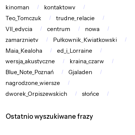
kinoman
kontaktowy
Teo_Tomczuk
trudne_relacje
VII_edycja
centrum
nowa
zamarznięty
Pułkownik_Kwiatkowski
Maia_Kealoha
ed_i_Lorraine
wersja_akustyczne
kraina_czarw
Blue_Note_Poznań
Gjaladen
nagrodzone_wiersze
dworek_Orpiszewskich
słońce
Ostatnio wyszukiwane frazy