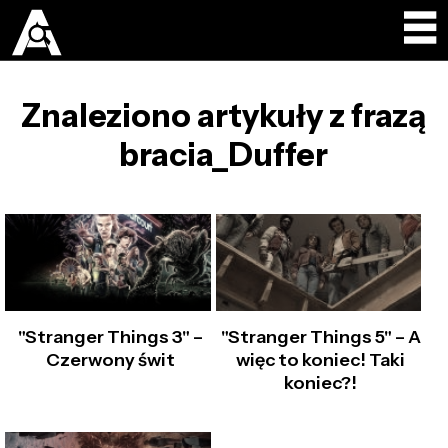
Znaleziono artykuły z frazą
bracia_Duffer
"Stranger Things 3" –
"Stranger Things 5" – A
Czerwony świt
więc to koniec! Taki
koniec?!