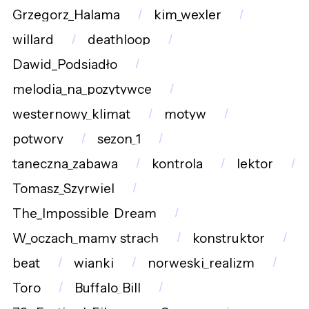
Grzegorz_Halama
kim_wexler
willard
deathloop
Dawid_Podsiadło
melodia_na_pozytywce
westernowy_klimat
motyw
potwory
sezon_1
taneczna_zabawa
kontrola
lektor
Tomasz_Szyrwiel
The_Impossible_Dream
W_oczach_mamy_strach
konstruktor
beat
wianki
norweski_realizm
Toro
Buffalo_Bill