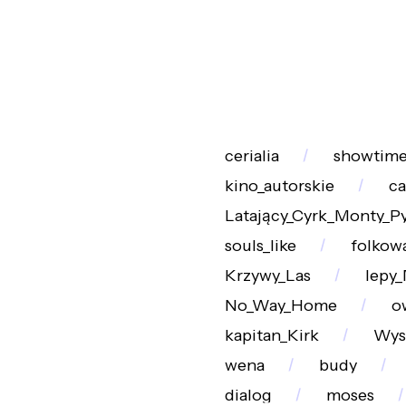
cerialia
showtim
kino_autorskie
ca
Latający_Cyrk_Monty_P
souls_like
folkowa
Krzywy_Las
lepy
No_Way_Home
o
kapitan_Kirk
Wys
wena
budy
dialog
moses