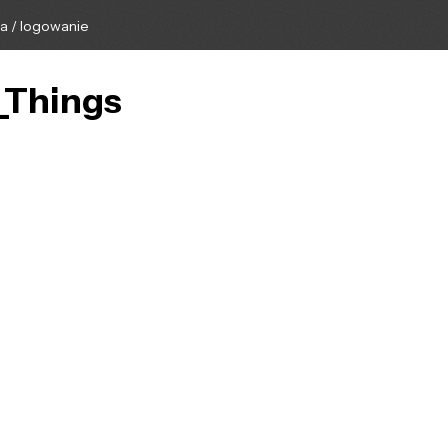
ga / logowanie
e_Things