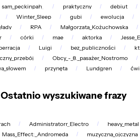
sam_peckinpah_
praktyczny
debiut
Winter_Sleep
gubi
ewolucja
głady
RPA
Małgorzata_Kożuchowska
r
córki
mae
aktorka
Jesse_
berracja
Luigi
bez_publiczności
kt
czny_przebój
Obcy_-_8._pasażer_Nostromo
wa_słowem
przynęta
Lundgren
ćwi
Ostatnio wyszukiwane frazy
rach
Administratorr_Electro
heavy_metal
Mass_Effect:_Andromeda
muzyczna_ojczyzna