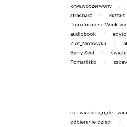
krwawoczerwony
stracharz
kształt
Transformers:_Wiek_za
audiobook
edyto
Zlot_Motocykli
a
Barry_Seal
świąte
Pomarlisko
zaba
opowiadania_o_dinozau
odbieranie_dzieci