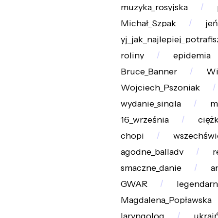
muzyka_rosyjska
Michał_Szpak
je
yj_jak_najlepiej_potrafis
roliny
epidemia
Bruce_Banner
Wi
Wojciech_Pszoniak
wydanie_singla
m
16_września
ciężk
chopi
wszechświ
agodne_ballady
r
smaczne_danie
a
GWAR
legendarn
Magdalena_Popławska
laryngolog
ukraiń