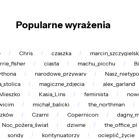
Popularne wyrażenia
e
Chris
czaszka
marcin_szczygielsk
rrie_fisher
ciasta
machu_picchu
B
ythona
narodowe_przywary
Nasz_nietypo
_stolica
magiczne_zdjęcia
alex_garland
_Mieszko
Kasia_Lins
feminista
now
wicim
michał_balicki
the_northman
zków
Czarni
Copernicon
dagny_m
Noc_pożera_świat
dziwne
the_office_pl
sondy
kontynuatorzy
ocieplić_życie