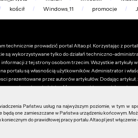
kościł
Windows_11
promocje
m technicznie prowadzić portal Altao.pl. Korzystając z portalu
kie są wykorzystywane tylko do działań techniczno-administra
nformacji z tej strony osobom trzecim. Wszystkie artykuły wr
na portalu są własnością użytkowników. Administrator i właśc
esci prezentowane przez autorów artykułów. Dodając artykuł, 
z ponosisz odpowiedzialność za wszystkie materiały umieszc
óły dostępne w regulaminie portalu.
świadczenia Państwu usług na najwyższym poziomie, w tym w sp
kie prawa zastrzeżone.
, że będą one zamieszczane w Państwa urządzeniu końcowym. M
koniecznym do prawidłowej pracy portalu Altao.pl jest włączenie 