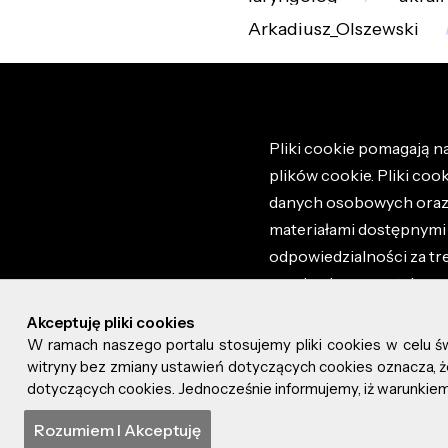
Arkadiusz_Olszewski
Pliki cookie pomagają na
plików cookie. Pliki coo
danych osobowych oraz i
materiałami dostępnymi 
odpowiedzialności za tr
regulaminem portalu ora
stronie altao.pl. Szczeg
Akceptuję pliki cookies
W ramach naszego portalu stosujemy pliki cookies w celu 
© 2026 altao.pl. Wszyst
witryny bez zmiany ustawień dotyczących cookies oznacza
dotyczących cookies. Jednocześnie informujemy, iż warunkiem 
0.042
Rozumiem I Akceptuję