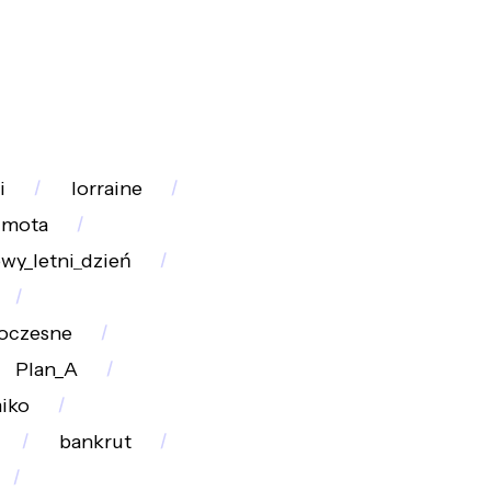
i
lorraine
imota
wy_letni_dzień
oczesne
Plan_A
iko
bankrut