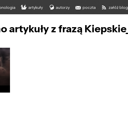
onologia
artykuły
autorzy
poczta
załóż blo
o artykuły z frazą Kiepski