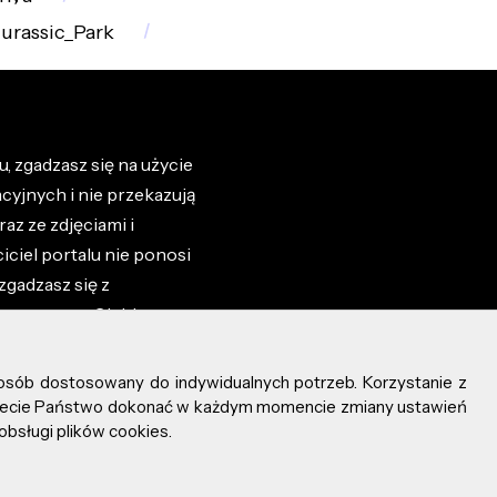
Jurassic_Park
, zgadzasz się na użycie
cyjnych i nie przekazują
az ze zdjęciami i
iciel portalu nie ponosi
zgadzasz się z
zone przez Ciebie na
osób dostosowany do indywidualnych potrzeb. Korzystanie z
ożecie Państwo dokonać w każdym momencie zmiany ustawień
obsługi plików cookies.