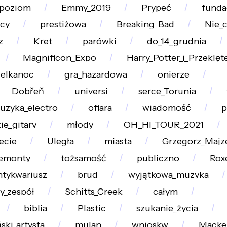
poziom
Emmy_2019
Prypeć
funda
ńcy
prestiżowa
Breaking_Bad
Nie_
z
Kret
parówki
do_14_grudnia
Magnificon_Expo
Harry_Potter_i_Przeklę
elkanoc
gra_hazardowa
onierze
Dobřeň
universi
serce_Torunia
uzyka_electro
ofiara
wiadomość
p
ie_gitary
młody
OH_HI_TOUR_2021
ecie
Uległa
miasta
Grzegorz_Majz
emonty
tożsamość
publiczno
Rox
ntykwariusz
brud
wyjątkowa_muzyka
y_zespół
Schitts_Creek
całym
biblia
Plastic
szukanie_życia
ski_artysta
mulan
wnioskw
Macke