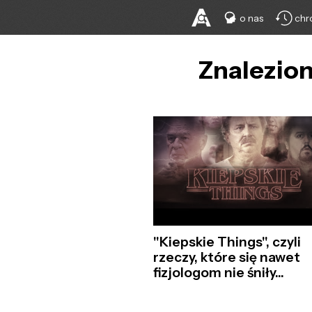
o nas
chr
Znalezion
"Kiepskie Things", czyli
rzeczy, które się nawet
fizjologom nie śniły...