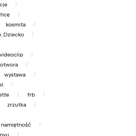
cje
chcę
kosmita
te_Dziecko
videoclip
otwora
wystawa
el
ette
frb
zrzutka
namiętność
nyu