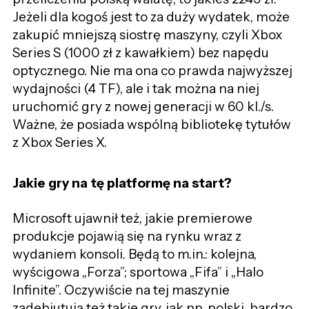
Jeżeli dla kogoś jest to za duży wydatek, może
zakupić mniejszą siostrę maszyny, czyli Xbox
Series S (1000 zł z kawałkiem) bez napędu
optycznego. Nie ma ona co prawda najwyższej
wydajności (4 TF), ale i tak można na niej
uruchomić gry z nowej generacji w 60 kl./s.
Ważne, że posiada wspólną bibliotekę tytułów
z Xbox Series X.
Jakie gry na tę platformę na start?
Microsoft ujawnił też, jakie premierowe
produkcje pojawią się na rynku wraz z
wydaniem konsoli. Będą to m.in.: kolejna,
wyścigowa „Forza”; sportowa „Fifa” i „Halo
Infinite”. Oczywiście na tej maszynie
zadebiutują też takie gry, jak np. polski, bardzo