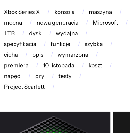
Xbox Series X
konsola
maszyna
mocna
nowa generacja
Microsoft
1 TB
dysk
wydajna
specyfikacja
funkcje
szybka
cicha
opis
wymarzona
premiera
10 listopada
koszt
napęd
gry
testy
Project Scarlett