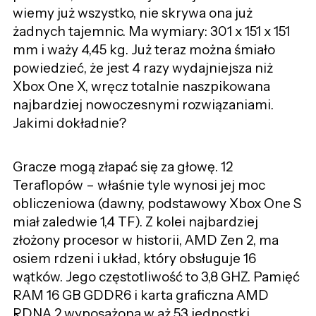
wiemy już wszystko, nie skrywa ona już
żadnych tajemnic. Ma wymiary: 301 x 151 x 151
mm i waży 4,45 kg. Już teraz można śmiało
powiedzieć, że jest 4 razy wydajniejsza niż
Xbox One X, wręcz totalnie naszpikowana
najbardziej nowoczesnymi rozwiązaniami.
Jakimi dokładnie?
Gracze mogą złapać się za głowę. 12
Teraflopów – właśnie tyle wynosi jej moc
obliczeniowa (dawny, podstawowy Xbox One S
miał zaledwie 1,4 TF). Z kolei najbardziej
złożony procesor w historii, AMD Zen 2, ma
osiem rdzeni i układ, który obsługuje 16
wątków. Jego częstotliwość to 3,8 GHZ. Pamięć
RAM 16 GB GDDR6 i karta graficzna AMD
RDNA 2 wyposażona w aż 53 jednostki