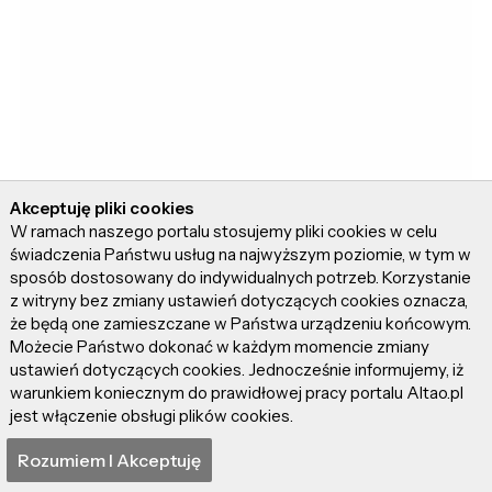
Akceptuję pliki cookies
W ramach naszego portalu stosujemy pliki cookies w celu
świadczenia Państwu usług na najwyższym poziomie, w tym w
sposób dostosowany do indywidualnych potrzeb. Korzystanie
z witryny bez zmiany ustawień dotyczących cookies oznacza,
że będą one zamieszczane w Państwa urządzeniu końcowym.
Możecie Państwo dokonać w każdym momencie zmiany
Świetną wiadomością jest jeszcze to, że
ustawień dotyczących cookies. Jednocześnie informujemy, iż
warunkiem koniecznym do prawidłowej pracy portalu Altao.pl
konsola umożliwia funkcję pełnej wstecznej
jest włączenie obsługi plików cookies.
kompatybilności. Dzięki niej gracz odpali także
te starsze tytuły. I będzie cieszył się lepszą
Rozumiem I Akceptuję
jakością obrazu i wyższą rozdzielczością.