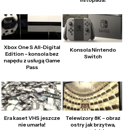
listopada!
Xbox One S All-Digital
Konsola Nintendo
Edition – konsola bez
Switch
napędu z usługą Game
Pass
Era kaset VHS jeszcze
Telewizory 8K – obraz
nie umarła!
ostry jak brzytwa,