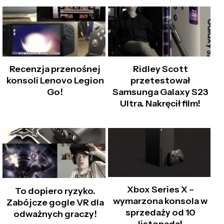
Recenzja przenośnej
Ridley Scott
konsoli Lenovo Legion
przetestował
Go!
Samsunga Galaxy S23
Ultra. Nakręcił film!
Xbox Series X –
To dopiero ryzyko.
wymarzona konsola w
Zabójcze gogle VR dla
sprzedaży od 10
odważnych graczy!