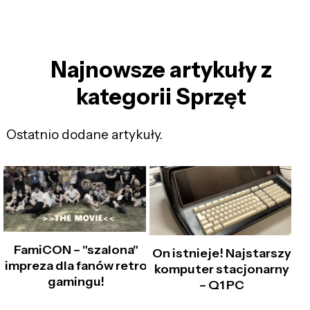
Najnowsze artykuły z
kategorii Sprzęt
Ostatnio dodane artykuły.
FamiCON – "szalona"
On istnieje! Najstarszy
impreza dla fanów retro
komputer stacjonarny
gamingu!
– Q1 PC