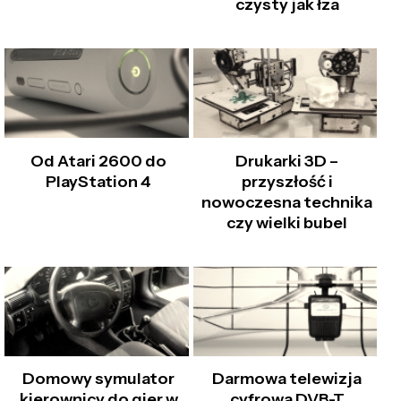
czysty jak łza
Od Atari 2600 do
Drukarki 3D –
PlayStation 4
przyszłość i
nowoczesna technika
czy wielki bubel
Domowy symulator
Darmowa telewizja
kierownicy do gier w
cyfrowa DVB-T