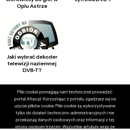
Oplu Astrze
Jaki wybrać dekoder
telewizji naziemnej
DVB-T?
Pliki cookie pomagają nam technicznie prowadzić
portal Altao.pl. Korzystając z portalu, zgadzasz się na
użycie plików cookie. Pliki cookie są wykorzystywane
tylko do działań techniczno-administracyjnych i nie
przekazują danych osobowych oraz informacji z tej
strony osobom trzecim. Wszystkie artykuły wraz ze