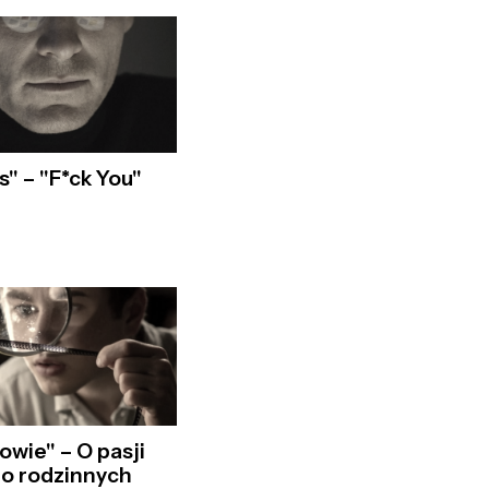
s" – "F*ck You"
wie" – O pasji
 o rodzinnych