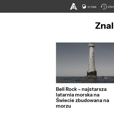
o nas
chr
Znal
Bell Rock – najstarsza
latarnia morska na
Świecie zbudowana na
morzu