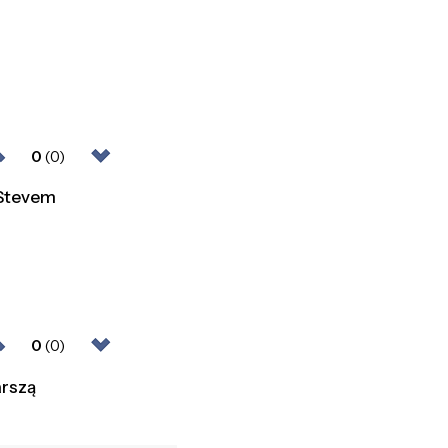
h
0
(0)
 Stevem
0
(0)
arszą