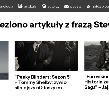
onologia
artykuły
autorzy
poczta
załóż blo
eziono artykuły z frazą Ste
"Eurovisio
"Peaky Blinders: Sezon 5"
Historia ze
– Tommy Shelby: żywioł
Saga" – Ja
silniejszy niż faszyzm