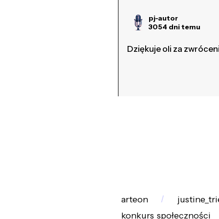
pj-autor
3054 dni temu
Dziękuje oli za zwrócen
arteon
justine_tri
konkurs_społeczności