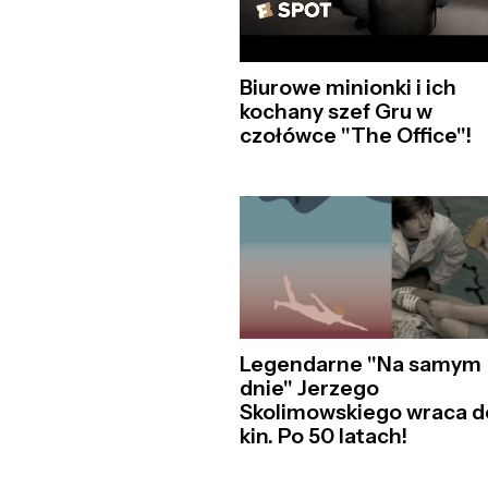
Biurowe minionki i ich
kochany szef Gru w
czołówce "The Office"!
Legendarne "Na samym
dnie" Jerzego
Skolimowskiego wraca d
kin. Po 50 latach!