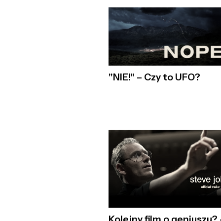
"NIE!" – Czy to UFO?
Kolejny film o geniuszu? 