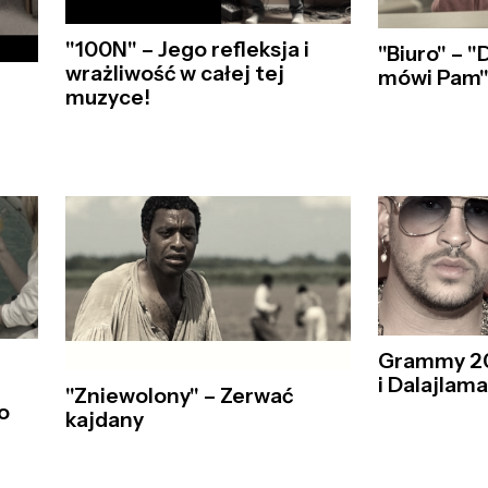
"100N" – Jego refleksja i
"Biuro" – "
wrażliwość w całej tej
mówi Pam
muzyce!
Grammy 20
i Dalajlam
"Zniewolony" – Zerwać
o
kajdany