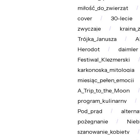
miłość_do_zwierząt
cover
30-lecie
zwyczaje
kraina_
Trójka_Janusza
A
Herodot
daimler
Festiwal_Klezmerski
karkonoska_mitologia
miesiąc_pełen_emocji
A_Trip_to_the_Moon
program_kulinarny
Pod_prąd
altern
pożegnanie
Nieb
szanowanie_kobiety