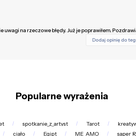
ie uwagi na rzeczowe błędy. Już je poprawiłem. Pozdraw
Dodaj opinię do te
Popularne wyrażenia
et
spotkanie_z_artyst
Tarot
kreaty
ciało
Egipt
ME_AMO
saper_R