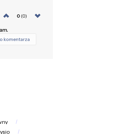
0
(0)
iam.
go komentarza
wny
ysio