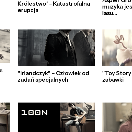
Aspen Grov
Królestwo" - Katastrofalna
muzyka jes
erupcja
lasu…
a
"Irlandczyk" – Człowiek od
"Toy Story
zadań specjalnych
zabawki