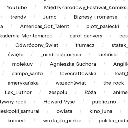
YouTube
Międzynarodowy_Festiwal_Komiksu
trendy
Jump
Biznesy_i_romanse
za
Americas_Got_Talent
piotr_pasiecki
kademia_Montemarco
carol_danvers
cos
Odwrócony_Świat
tłumacz
statek
święta
_niedociągnięcia
zieliński
molekuy
Agnieszka_Suchora
Angli
campo_santo
lovecraftowska
Teatr
amerykańska
wszechświat
the_rock
Lex_Luthor
zespołu
Róża
anime
atywny_rock
Howard_Vyse
publiczno
ieskooki_samuraj
owiata
kino_luna
koncert
wrota_do_piekie
polskie_radi