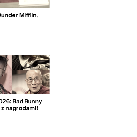
Dunder Mifflin,
"
26: Bad Bunny
a z nagrodami!