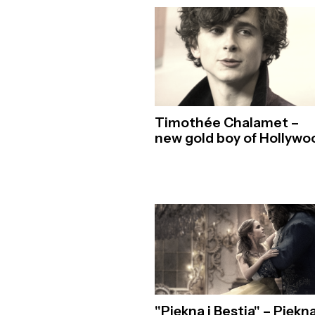
Timothée Chalamet –
new gold boy of Hollywo
"Piękna i Bestia" – Piękna