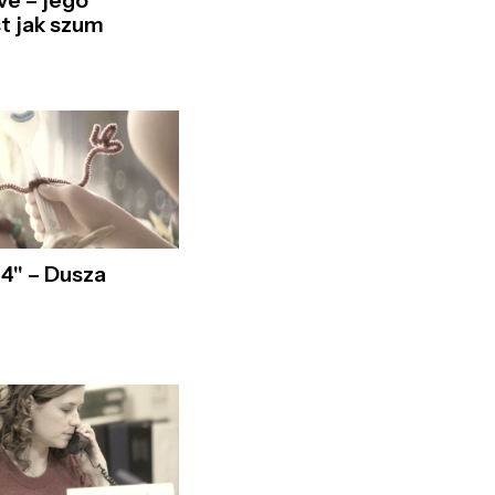
e – jego
t jak szum
 4" – Dusza