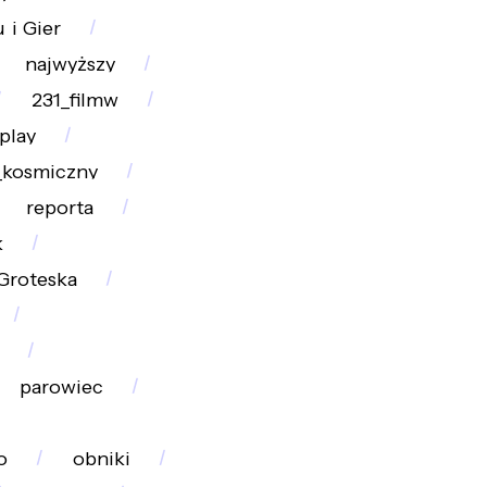
_i_Gier
najwyższy
231_filmw
play
_kosmiczny
reporta
k
_Groteska
parowiec
o
obniki