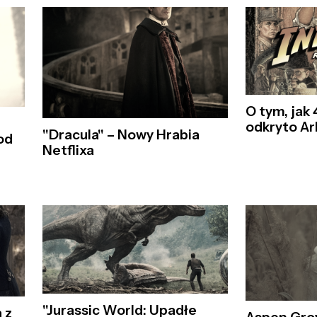
O tym, jak
odkryto Ar
"Dracula" – Nowy Hrabia
od
Netflixa
"Jurassic World: Upadłe
 z