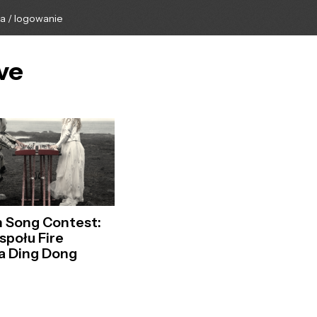
ga / logowanie
ve
n Song Contest:
społu Fire
ja Ding Dong