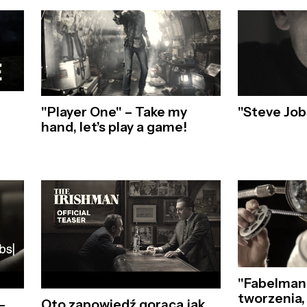
"Player One" – Take my
"Steve Job
hand, let’s play a game!
"Fabelmano
tworzenia,
–
Oto zapowiedź gorąca jak