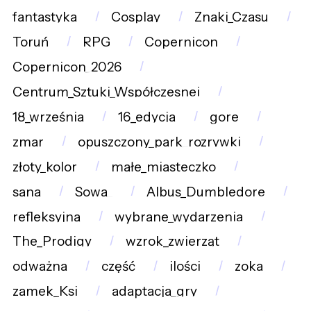
fantastyka
Cosplay
Znaki_Czasu
Toruń
RPG
Copernicon
Copernicon_2026
Centrum_Sztuki_Współczesnej
18_września
16_edycja
gore
zmar
opuszczony_park_rozrywki
złoty_kolor
małe_miasteczko
sana
Sowa_
Albus_Dumbledore
refleksyjna
wybrane_wydarzenia
The_Prodigy
wzrok_zwierząt
odważna
część
ilości
zoka
zamek_Ksi
adaptacja_gry