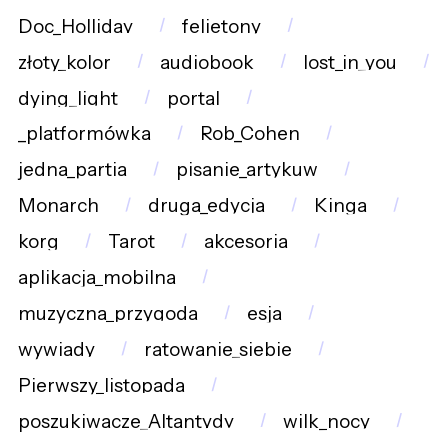
Doc_Holliday
felietony
złoty_kolor
audiobook
lost_in_you
dying_light
portal
_platformówka
Rob_Cohen
jedna_partia
pisanie_artykuw
Monarch
druga_edycja
Kinga
korg
Tarot
akcesoria
aplikacja_mobilna
muzyczna_przygoda
esja
wywiady
ratowanie_siebie
Pierwszy_listopada
poszukiwacze_Altantydy
wilk_nocy