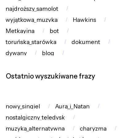
najdroższy_samolot
wyjątkowa_muzyka
Hawkins
Metkayina
bot
toruńska_starówka
dokument
dywany
blog
Ostatnio wyszukiwane frazy
nowy_singiel
Aura_i_Natan
nostalgiczny_teledysk
muzyka_alternatywna
charyzma