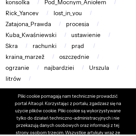
konsolka
Pod_Mocnym_Aniołem
Rick_Yancey
lost_in_you
Zatajona_Prawda
procesja
Kuba_Kwaśniewski
ustawienie
Skra
rachunki
prąd
kraina_marzež
oszczędnie
ogrzanie
najbardziej
Urszula
litrów
Pliki cookie pomagają nam technicznie prowadzić
portal Altao.pl. Korzystając z portalu, zgadzasz się na
użycie plików cookie. Pliki cookie są wykorzystywane
tylko do działań techniczno-administracyjnych i nie
przekazują danych osobowych oraz informacji z tej
strony osobom trzecim. Wszystkie artykuły wraz ze