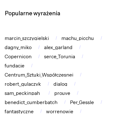
Popularne wyrażenia
marcin_szczygielski
machu_picchu
dagny_miko
alex_garland
Copernicon
serce_Torunia
fundacje
Centrum_Sztuki_Współczesnej
robert_gulaczyk
dialog
sam_peckinpah_
prouve
benedict_cumberbatch
Per_Gessle
fantastyczne
worrenowie