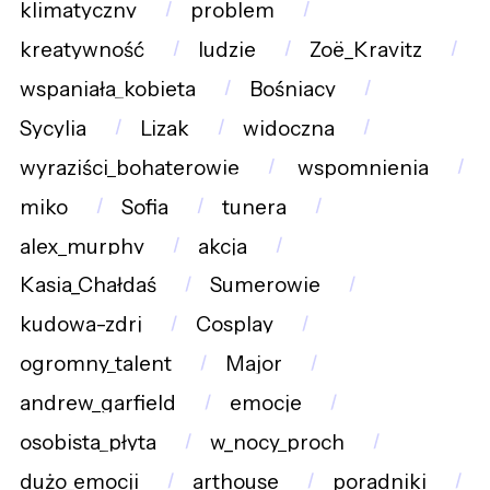
klimatyczny
problem
kreatywność
ludzie
Zoë_Kravitz
wspaniała_kobieta
Bośniacy
Sycylia
Lizak
widoczna
wyraziści_bohaterowie
wspomnienia
miko
Sofia
tunera
alex_murphy
akcja
Kasia_Chałdaś
Sumerowie
kudowa-zdrj
Cosplay
ogromny_talent
Major
andrew_garfield
emocje
osobista_płyta
w_nocy_proch
dużo_emocji
arthouse
poradniki