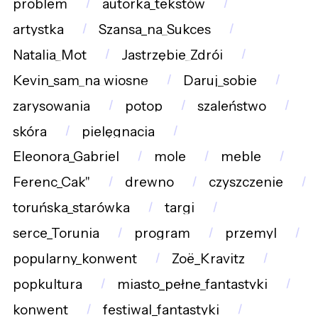
problem
autorka_tekstów
artystka
Szansa_na_Sukces
Natalia_Mot
Jastrzębie_Zdrój
Kevin_sam_na_wiosnę
Daruj_sobie
zarysowania
potop
szaleństwo
skóra
pielęgnacja
Eleonora_Gabriel
mole
meble
Ferenc_Cak"
drewno
czyszczenie
toruńska_starówka
targi
serce_Torunia
program
przemyl
popularny_konwent
Zoë_Kravitz
popkultura
miasto_pełne_fantastyki
konwent
festiwal_fantastyki