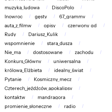
muzyka_ludowa
DiscoPolo
Inowroc
gęsty
67_grammy
auta_z_filmw
opisy
czerwony_gd
Rudy
Dariusz_Kulik
wspomnienie
stara_dusza
Nie_ma
dostosowane
zachodu
Konkurs_Główny
uniwersalna
królowa_Elżbieta
idealny_świat
Pytanie
Kosmiczny_mecz
Czterech_jeźdźców_apokalipsy
kontaktw
mandragora
promienie_słoneczne
radio