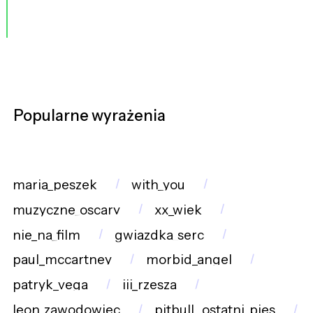
Popularne wyrażenia
maria_peszek
with_you
muzyczne_oscary
xx_wiek
nie_na_film
gwiazdka_serc
paul_mccartney
morbid_angel
patryk_vega
iii_rzesza
leon_zawodowiec
pitbull._ostatni_pies