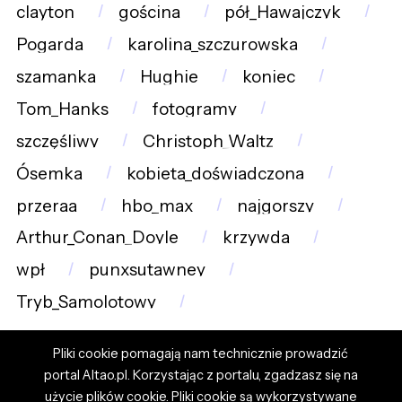
clayton
gościna
pół_Hawajczyk
Pogarda
karolina_szczurowska
szamanka
Hughie
koniec
Tom_Hanks
fotogramy
szczęśliwy
Christoph_Waltz
Ósemka
kobieta_doświadczona
przeraa
hbo_max
najgorszy
Arthur_Conan_Doyle
krzywda
wpł
punxsutawney
Tryb_Samolotowy
Pliki cookie pomagają nam technicznie prowadzić
portal Altao.pl. Korzystając z portalu, zgadzasz się na
użycie plików cookie. Pliki cookie są wykorzystywane