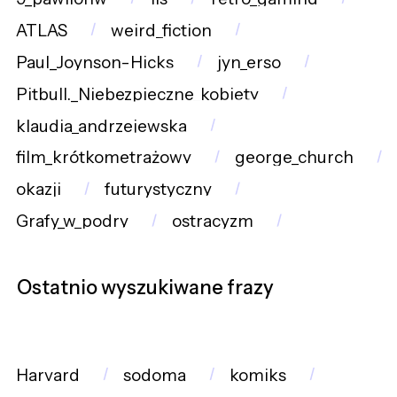
ATLAS
weird_fiction
Paul_Joynson-Hicks
jyn_erso
Pitbull._Niebezpieczne_kobiety
klaudia_andrzejewska
film_krótkometrażowy
george_church
okazji
futurystyczny
Grafy_w_podry
ostracyzm
Ostatnio wyszukiwane frazy
Harvard
sodoma
komiks