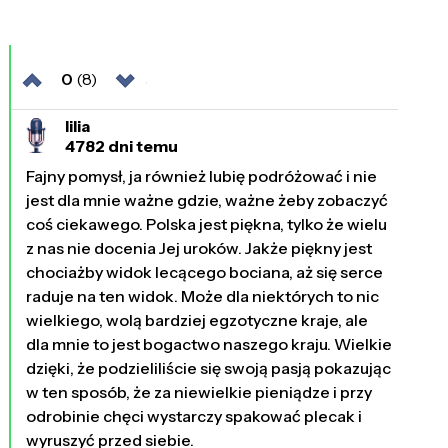
0
(8)
lilia
4782 dni temu
Fajny pomysł, ja również lubię podróżować i nie
jest dla mnie ważne gdzie, ważne żeby zobaczyć
coś ciekawego. Polska jest piękna, tylko że wielu
z nas nie docenia Jej uroków. Jakże piękny jest
chociażby widok lecącego bociana, aż się serce
raduje na ten widok. Może dla niektórych to nic
wielkiego, wolą bardziej egzotyczne kraje, ale
dla mnie to jest bogactwo naszego kraju. Wielkie
dzięki, że podzieliliście się swoją pasją pokazując
w ten sposób, że za niewielkie pieniądze i przy
odrobinie chęci wystarczy spakować plecak i
wyruszyć przed siebie.