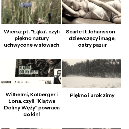
Wiersz pt. "Łąka", czyli
Scarlett Johansson –
piękno natury
dziewczęcy image,
uchwycone w słowach
ostry pazur
Wilhelmi, Kolberger i
Piękno i urok zimy
Łona, czyli "Klątwa
Doliny Węży" powraca
do kin!