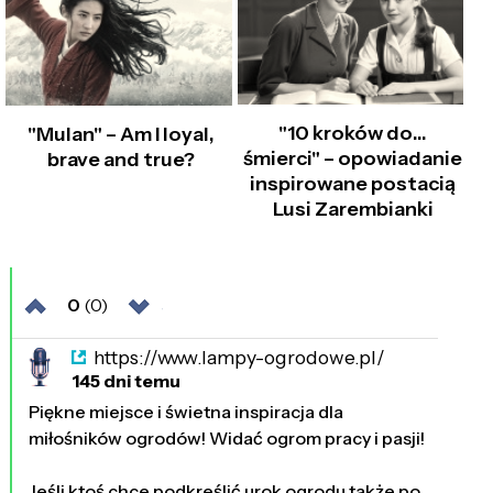
"10 kroków do…
"Mulan" – Am I loyal,
śmierci" – opowiadanie
brave and true?
inspirowane postacią
Lusi Zarembianki
0
(0)
https://www.lampy-ogrodowe.pl/
145 dni temu
Piękne miejsce i świetna inspiracja dla
miłośników ogrodów! Widać ogrom pracy i pasji!
Jeśli ktoś chce podkreślić urok ogrodu także po