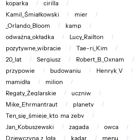
koparka
cirilla
Kamil_Śmiałkowski
mier
_Orlando_Bloom
kamp
odważna_okładka
Lucy_Railton
pozytywne_wibracje
Tae-ri_Kim
20_lat
Sergiusz
Robert_B._Oxnam
przypowie
budowaniu
Henryk_V
mamidła
milion
Regaty_Żeglarskie
uczniw
Mike_Ehrmantraut
planety
Ten_się_śmieje_kto_ma_zęby
Jan_Kobuszewski
zagada
owca
Dziewczyna_z_Igłą
kadar
menu