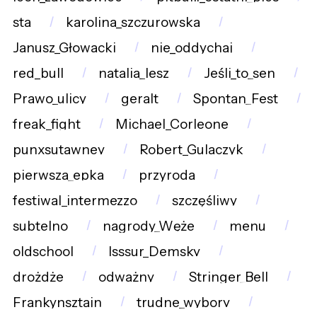
sta
karolina_szczurowska
Janusz_Głowacki
nie_oddychaj
red_bull
natalia_lesz
Jeśli_to_sen
Prawo_ulicy
geralt
Spontan_Fest
freak_fight
Michael_Corleone
punxsutawney
Robert_Gulaczyk
pierwsza_epka
przyroda
festiwal_intermezzo
szczęśliwy
subtelno
nagrody_Węże
menu
oldschool
Isssur_Demsky
drożdże
odważny
Stringer_Bell
Frankynsztajn
trudne_wybory