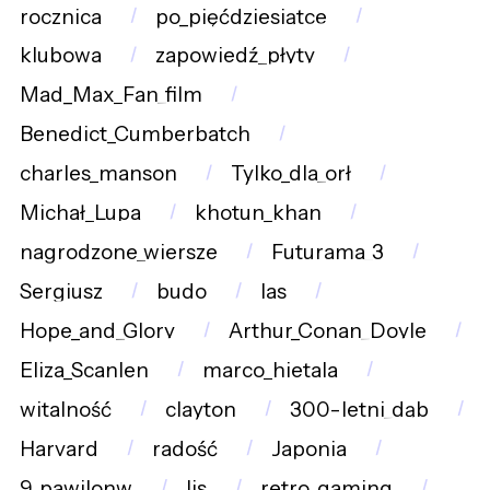
rocznica
po_pięćdziesiątce
klubowa
zapowiedź_płyty
Mad_Max_Fan_film
Benedict_Cumberbatch
charles_manson
Tylko_dla_orł
Michał_Lupa
khotun_khan
nagrodzone_wiersze
Futurama_3
Sergiusz
budo
las
Hope_and_Glory
Arthur_Conan_Doyle
Eliza_Scanlen
marco_hietala
witalność
clayton
300-letni_dąb
Harvard
radość
Japonia
9_pawilonw
lis
retro_gaming