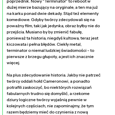
poprzednik. Nowy "Terminator" to reboot w
dużej mierze bazujący na oryginale, a ten ma już
na karku ponad dwie dekady. Stąd też elementy
komediowe. Gdyby twórcy zdecydowali się na
poważny film, taki jak jedynka, obraz byłby nie do
przejścia. Musiano by by zmienić fabułę,
ponieważ ta historia, niegdyś kultowa, teraz jest
kiczowata i pełna błędów. Ciekły metal,
terminator o niemal ludzkiej świadomości - to
pierwsze z brzegu głupoty, a jest ich znacznie
więcej.
Na plus zdecydowanie historia. Jakby nie patrzeć
twórcy oddali hołd Cameronowi, a ponadto
potrafili zaskoczyć, bo niektórych rozwiązań
fabularnych trudno się domyślić, a rzekome
dziury logiczne twórcy wyjaśnią pewnie w
kolejnych częściach, nie zapominajmy, że tym
razem będziemy mieć do czynienia z nową