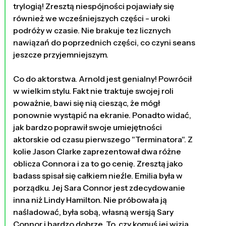
trylogią! Zresztą niespójności pojawiały się
również we wcześniejszych części - uroki
podróży w czasie. Nie brakuje tez licznych
nawiązań do poprzednich części, co czyni seans
jeszcze przyjemniejszym.
Co do aktorstwa. Arnold jest genialny! Powrócił
w wielkim stylu. Fakt nie traktuje swojej roli
poważnie, bawi się nią ciesząc, że mógł
ponownie wystąpić na ekranie. Ponadto widać,
jak bardzo poprawił swoje umiejętności
aktorskie od czasu pierwszego "Terminatora". Z
kolie Jason Clarke zaprezentował dwa różne
oblicza Connora i za to go cenię. Zresztą jako
badass spisał się całkiem nieźle. Emilia była w
porządku. Jej Sara Connor jest zdecydowanie
inna niż Lindy Hamilton. Nie próbowała ją
naśladować, była sobą, własną wersją Sary
Connor i bardzo dobrze. To, czy komuś jej wizja