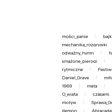
mości_panie
bajk
mechanika_rozgrywki
odważny_hymn
f
smażone_pierogi
rytmiczne
Festiw
Daniel_Grave
mił
1969
mata
O_wiata
czasami
motyw
Sprawa_G
demon
Abracada