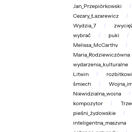
Jan_Przepiórkowski
Cezary_Łazarewicz
Wydzia_7
zwycię
wybrać
puki
Melissa_McCarthy
Maria_Rodziewiczówna
wydarzenia_kulturalne
Litwin
rozbitkow
śmiech
Wojna_i
Niewidzialna_wojna
kompozytor
Trze
pieśni_żydowskie
inteligentna_maszyna