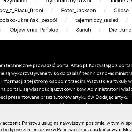
Rzymianie
dynamiczny_utwór
Jackie_C
pcy_z_Placu_Broni
Peter_Jackson
Gliese
polsko-ukraiński_zespół
tajemniczy_sąsiad
Objawienie_Pańskie
Sanah
Die_Jung
m technicznie prowadzić portal Altao.pl. Korzystając z portalu
kie są wykorzystywane tylko do działań techniczno-administra
nformacji z tej strony osobom trzecim. Wszystkie artykuły wr
na portalu są własnością użytkowników. Administrator i właśc
esci prezentowane przez autorów artykułów. Dodając artykuł, 
z ponosisz odpowiedzialność za wszystkie materiały umieszc
óły dostępne w regulaminie portalu.
świadczenia Państwu usług na najwyższym poziomie, w tym w sp
kie prawa zastrzeżone.
, że będą one zamieszczane w Państwa urządzeniu końcowym. M