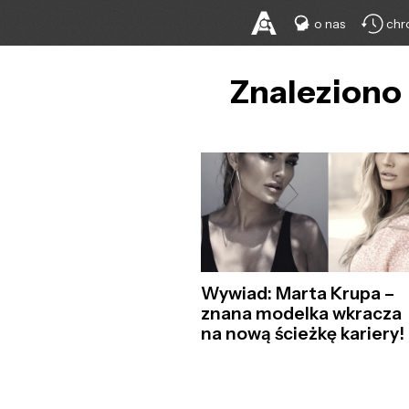
o nas
chr
Znaleziono 
Wywiad: Marta Krupa –
znana modelka wkracza
na nową ścieżkę kariery!