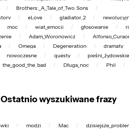
Brothers:_A_Tale_of_Two_Sons
story
eLove
gladiator_2
rewolucyjn
moc
wiat_emocji
głosowanie
r
zenie
Adam_Woronowicz
Alfonso_Curao
a
Omega
Degeneration
dramaty
nowoczesne
questy
pieśni_żydowski
the_good_the_bad
Długa_noc
Phil
Ostatnio wyszukiwane frazy
ówki
modzi
Mac
dzisiejsze_proble