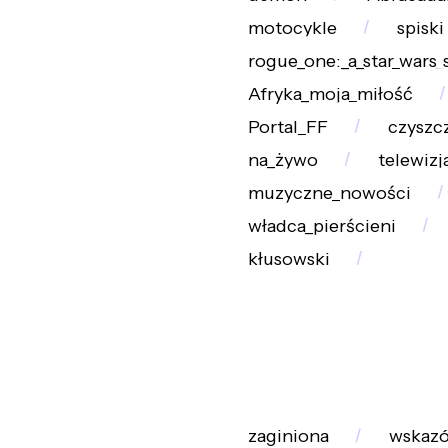
motocykle
spiski
rogue_one:_a_star_wars_
Afryka_moja_miłość
Portal_FF
czyszc
na_żywo
telewizj
muzyczne_nowości
władca_pierścieni
kłusowski
zaginiona
wskaz