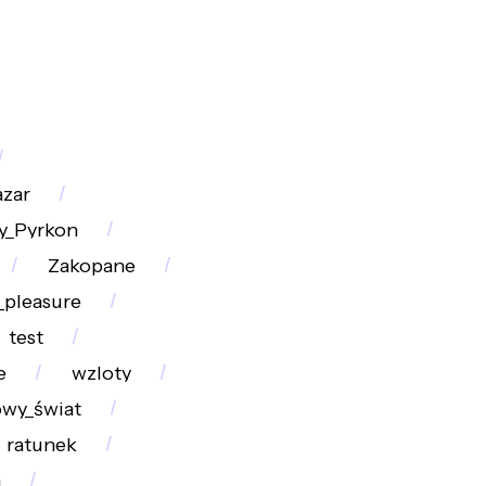
azar
y_Pyrkon
Zakopane
_pleasure
test
e
wzloty
owy_świat
ratunek
a