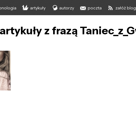
onologia
artykuły
autorzy
poczta
załóż blo
artykuły z frazą Taniec_z_