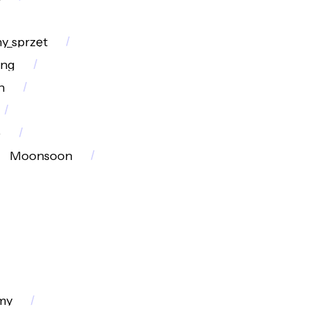
y_sprzęt
ing
n
e
Moonsoon
my