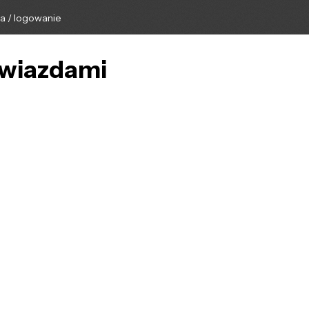
ga / logowanie
Gwiazdami