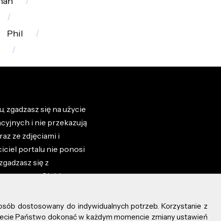
han
Phil
, zgadzasz się na użycie
cyjnych i nie przekazują
az ze zdjęciami i
iciel portalu nie ponosi
zgadzasz się z
zone przez Ciebie na
osób dostosowany do indywidualnych potrzeb. Korzystanie z
ożecie Państwo dokonać w każdym momencie zmiany ustawień