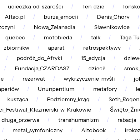
ucieczka_od_szarości
Ten_dzie
lonsk
Altao.pl
burza_emocji
Denis_Chory
żczyni
Nowa_Zelanadia
Sławnikowice
quebec
motobieda
talk
Taga_T
zbiornikw
aparat
retrospektywy
podróż_do_Afryki
15_edycja
dziew
Fundacja_CZARDASZ
dzieci!
smok
ie
rezerwat
wykrzyczenie_myśli
jo
mperiów
Ununpentium
metafory
l
kusząca
Podziemny_krąg
Seth_Rogen
ci_Festiwal_Klezmerski_w_Krakowie
Święto_Żni
długa_przerwa
transhumanizm
rabacja
metal_symfoniczny
Altobook
irokez