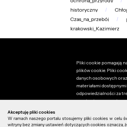
ochrona_przyrody
historyczny
Chło
Czas_na_przebój
krakowski_Kazimierz
Pliki cookie pomagają na
plików cookie. Pliki coo
danych osobowych oraz i
materiałami dostępnymi 
odpowiedzialności za tr
regulaminem portalu ora
stronie altao.pl. Szczeg
Akceptuję pliki cookies
W ramach naszego portalu stosujemy pliki cookies w celu 
© 2026 altao.pl. Wszyst
witryny bez zmiany ustawień dotyczących cookies oznacza