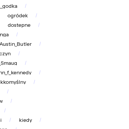
o_godka
ogródek
dostepne
unga
Austin_Butler
czyn
_Smaug
hn_f_kennedy
ekkomyślny
w
i
kiedy