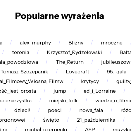
Popularne wyrażenia
a
alex_murphy
Blizny
mroczne
terenia
Krzysztof_Rydzelewski
Balt
ala_powodziowa
The_Return
jubileuszow
Tomasz_Szczepanik
Lovecraft
95._gala
al_Filmowy_Wiosna_Filmw
krytycy
guilty
ość_jest_prosta
jump
ed_i_Lorraine
scenarzystka
miejski_folk
wiedza_o_filmi
dzieci!
poeci
nowa_fala
róż
orgonowej
święto
21_października
bra
michał_czernecki
ASP
muzyk