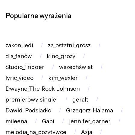
Popularne wyrażenia
zakon_jedi
za_ostatni_grosz
dla_fanów
kino_grozy
Studio_Trigger
wszechświat
lyric_video
kim_wexler
Dwayne_The_Rock_Johnson
premierowy_singiel
geralt
Dawid_Podsiadło
Grzegorz_Halama
mileena
Gabi
jennifer_garner
melodia_na_pozytywce
Azja