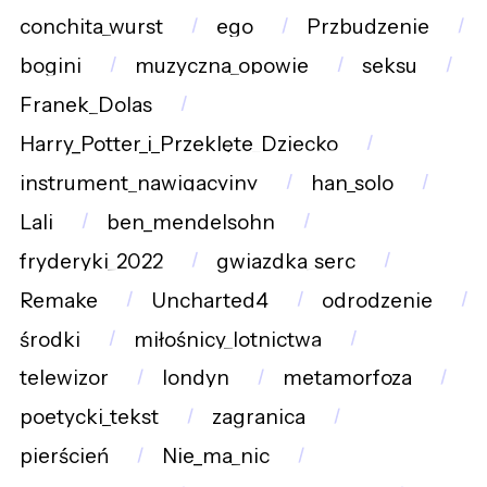
conchita_wurst
ego
Przbudzenie
bogini
muzyczna_opowie
seksu
Franek_Dolas
Harry_Potter_i_Przeklęte_Dziecko
instrument_nawigacyjny
han_solo
Lali
ben_mendelsohn
fryderyki_2022
gwiazdka_serc
Remake
Uncharted4
odrodzenie
środki
miłośnicy_lotnictwa
telewizor
londyn
metamorfoza
poetycki_tekst
zagranica
pierścień
Nie_ma_nic