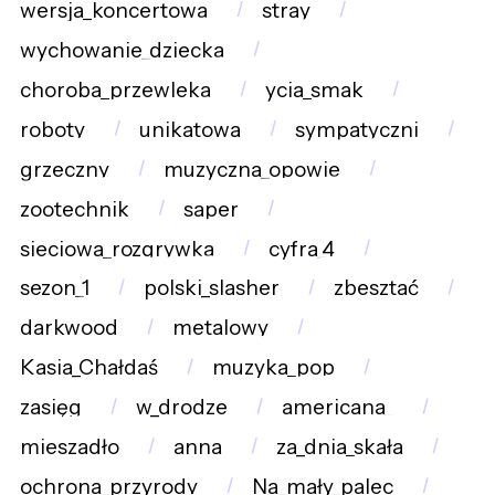
wersja_koncertowa
stray
wychowanie_dziecka
choroba_przewleka
ycia_smak
roboty
unikatowa
sympatyczni
grzeczny
muzyczna_opowie
zootechnik
saper
sieciowa_rozgrywka
cyfra_4
sezon_1
polski_slasher
zbesztać
darkwood
metalowy
Kasia_Chałdaś
muzyka_pop
zasięg
w_drodze
americana_
mieszadło
anna
za_dnia_skała
ochrona_przyrody
Na_mały_palec