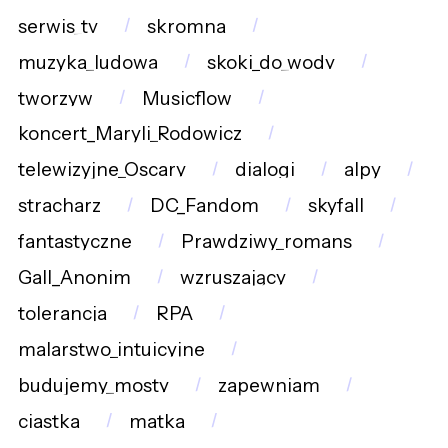
serwis_tv
skromna
muzyka_ludowa
skoki_do_wody
tworzyw
Musicflow
koncert_Maryli_Rodowicz
telewizyjne_Oscary
dialogi
alpy
stracharz
DC_Fandom
skyfall
fantastyczne
Prawdziwy_romans
Gall_Anonim
wzruszający
tolerancja
RPA
malarstwo_intuicyjne
budujemy_mosty
zapewniam
ciastka
matka