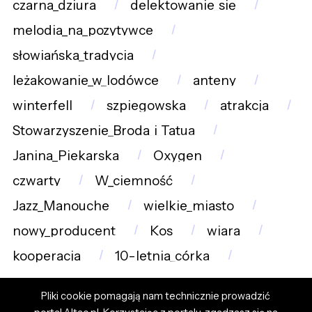
czarna_dziura
delektowanie_się
melodia_na_pozytywce
słowiańska_tradycja
leżakowanie_w_lodówce
anteny
winterfell
szpiegowska
atrakcja
Stowarzyszenie_Broda_i_Tatua
Janina_Piekarska
Oxygen
czwarty
W_ciemność
Jazz_Manouche
wielkie_miasto
nowy_producent
Kos
wiara
kooperacja
10-letnia_córka
Pliki cookie pomagają nam technicznie prowadzić