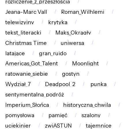
rozliczenie_z_przeszłością
Jeana-Marc_Vall
Roman_Wilhlemi
telewizyjny
krytyka
tekst_literacki
Maks_Okrągły
Christmas_Time
uniwersa
latające
gran_ruido
Americas_Got_Talent
Moonlight
ratowanie_siebie
gostyn
Wydział_7
Deadpool_2
punka
sentymentalna_podróż
Imperium_Słońca
historyczna_chwila
pomysłowa
pamięć
szalony
uciekinier
zwiASTUN
tajemnice