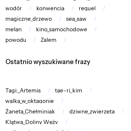
wodór
konwencja
requel
magiczne_drzewo
sea_saw
melan
kino_samochodowe
powodu
Zalem
Ostatnio wyszukiwane frazy
Tagi:_Artemis
tae-ri_kim
walka_w_oktagonie
Żaneta_Chełminiak
dziwne_zwierzęta
Klątwa_Doliny_Węży