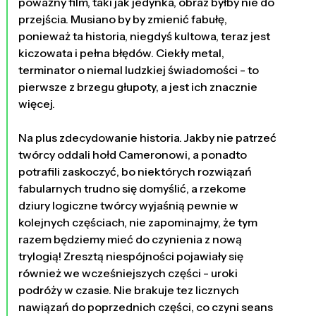
poważny film, taki jak jedynka, obraz byłby nie do
przejścia. Musiano by by zmienić fabułę,
ponieważ ta historia, niegdyś kultowa, teraz jest
kiczowata i pełna błędów. Ciekły metal,
terminator o niemal ludzkiej świadomości - to
pierwsze z brzegu głupoty, a jest ich znacznie
więcej.
Na plus zdecydowanie historia. Jakby nie patrzeć
twórcy oddali hołd Cameronowi, a ponadto
potrafili zaskoczyć, bo niektórych rozwiązań
fabularnych trudno się domyślić, a rzekome
dziury logiczne twórcy wyjaśnią pewnie w
kolejnych częściach, nie zapominajmy, że tym
razem będziemy mieć do czynienia z nową
trylogią! Zresztą niespójności pojawiały się
również we wcześniejszych części - uroki
podróży w czasie. Nie brakuje tez licznych
nawiązań do poprzednich części, co czyni seans