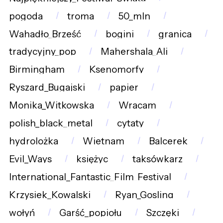
pogoda
troma
50_mln
Wahadło_Brześć
bogini
granica
tradycyjny_pop
Mahershala_Ali
Birmingham
Ksenomorfy
Ryszard_Bugajski
papier
Monika_Witkowska
Wracam
polish_black_metal
cytaty
hydrolożka
Wietnam
Balcerek
Evil_Ways
księżyc
taksówkarz
International_Fantastic_Film_Festival
Krzysiek_Kowalski
Ryan_Gosling
wołyń
Garść_popiołu
Szczęki