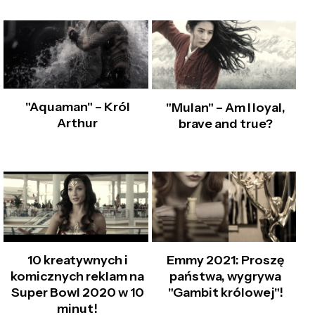
"Aquaman" – Król
"Mulan" – Am I loyal,
Arthur
brave and true?
10 kreatywnych i
Emmy 2021: Proszę
komicznych reklam na
państwa, wygrywa
Super Bowl 2020 w 10
"Gambit królowej"!
minut!