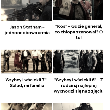
"Kos" – Gdzie generał,
Jason Statham –
co chłopa szanował? O
jednoosobowa armia
tu!
"Szybcy i wściekli 7" –
"Szybcy i wściekli 8" – Z
Salud, mi familia
rodziną najlepiej
wychodzi się na zdjęciu