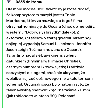
3855 dni temu
Dla mnie mocne 8/10. Warto by jeszcze dodać,
że kompozytorem muzyki jest tu Ennio
Morricone, który za muzykę do tegoż filmu
otrzymał nominację do Oscara (choć do melodii z
westernu "Dobry, zły i brzydki" daleko). Z
aktorskiej (częściowo starej gwardii Tarantino)
najlepiej wypadają Samuel L. Jackson i Jennifer
Jason Leigh (też nominowana do Oscara).
Tarantino nadal się bawi kinem, stylem,
gatunkiem (kryminał w klimacie Christie),
czarnym humorem i krwawą jatką i zadziwia
soczystymi dialogami, choć nie ukrywam, że
wolałbym ujrzeć coś nowego, nie wkoło ten sam
schemat. Oryginalnością było natomiast to, że
"Nienawistną ósemkę" kręcił na taśmie 70 mm
(jak robiono to w latach 60.). Polecam!