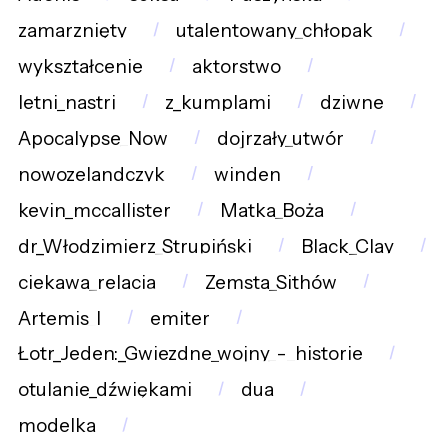
zamarznięty
utalentowany_chłopak
wykształcenie
aktorstwo
letni_nastrj
z_kumplami
dziwne
Apocalypse_Now
dojrzały_utwór
nowozelandczyk
winden
kevin_mccallister
Matka_Boża
dr_Włodzimierz_Strupiński
Black_Clay
ciekawa_relacja
Zemsta_Sithów
Artemis_I
emiter
Łotr_Jeden:_Gwiezdne_wojny_-_historie
otulanie_dźwiękami
dua
modelka