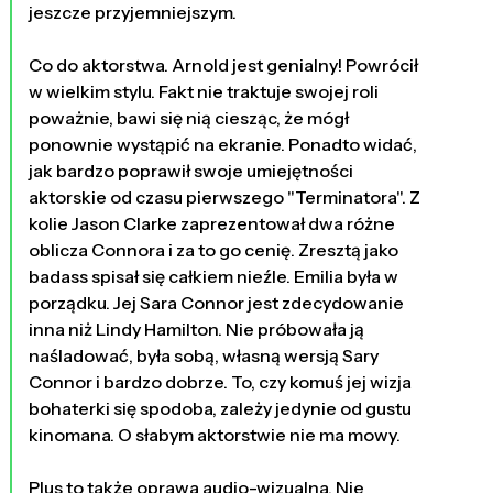
jeszcze przyjemniejszym.
Co do aktorstwa. Arnold jest genialny! Powrócił
w wielkim stylu. Fakt nie traktuje swojej roli
poważnie, bawi się nią ciesząc, że mógł
ponownie wystąpić na ekranie. Ponadto widać,
jak bardzo poprawił swoje umiejętności
aktorskie od czasu pierwszego "Terminatora". Z
kolie Jason Clarke zaprezentował dwa różne
oblicza Connora i za to go cenię. Zresztą jako
badass spisał się całkiem nieźle. Emilia była w
porządku. Jej Sara Connor jest zdecydowanie
inna niż Lindy Hamilton. Nie próbowała ją
naśladować, była sobą, własną wersją Sary
Connor i bardzo dobrze. To, czy komuś jej wizja
bohaterki się spodoba, zależy jedynie od gustu
kinomana. O słabym aktorstwie nie ma mowy.
Plus to także oprawa audio-wizualna. Nie