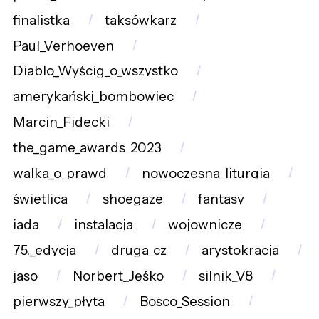
finalistka
taksówkarz
Paul_Verhoeven
Diablo_Wyścig_o_wszystko
amerykański_bombowiec
Marcin_Fidecki
the_game_awards_2023
walka_o_prawd
nowoczesna_liturgia
świetlica
shoegaze
fantasy
iada
instalacja
wojownicze
75._edycja
druga_cz
arystokracja
jaso
Norbert_Jęśko
silnik_V8
pierwszy_płyta
Bosco_Session