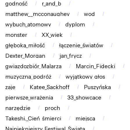
godność
r_and_b
matthew__mcconaughey
wod
wybuch_atomowy
dyplom
monster
XX_wiek
głęboka_miłość
łączenie_światów
Dexter_Morgan
jan_frycz
gwiazdozbiór_Malarza
Marcin_Fidecki
muzyczna_podróż
wyjątkowy_głos
zaje
Katee_Sackhoff
Puszyńska
pierwsze_wrażenia
33_showcace
narzędzie
proch
Takeshi._Cień_śmierci
miejsca
Najpiękniejszy_Festiwal_Świata