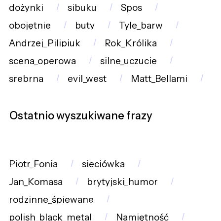
dożynki
sibuku
Spos
obojętnie
buty
Tyle_barw
Andrzej_Pilipiuk
Rok_Królika
scena_operowa
silne_uczucie
srebrna
evil_west
Matt_Bellami
Ostatnio wyszukiwane frazy
Piotr_Fonia
sieciówka
Jan_Komasa
brytyjski_humor
rodzinne_śpiewane
polish_black_metal
Namiętność