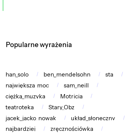
Popularne wyrażenia
han_solo
ben_mendelsohn
sta
największa_moc
sam_neill
ciężka_muzyka
Motricia
teatroteka
Stary_Obz
jacek_jacko_nowak
układ_słoneczny
najbardziej
zręcznościówka