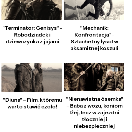
"Terminator: Genisys" –
"Mechanik:
Robodziadek i
Konfrontacja" –
dziewczynka z jajami
Szlachetny łysol w
aksamitnej koszuli
"Nienawistna ósemka"
"Diuna" – Film, któremu
– Baba z wozu, koniom
warto stawić czoło!
lżej, lecz w zajezdni
tłoczniej i
niebezpieczniej