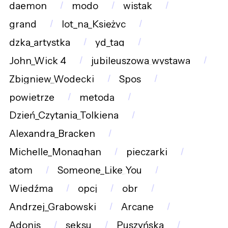
daemon
modo
wistak
grand
lot_na_Księżyc
dzka_artystka
yd_tag
John_Wick_4
jubileuszowa_wystawa
Zbigniew_Wodecki
Spos
powietrze
metodą
Dzień_Czytania_Tolkiena
Alexandra_Bracken
Michelle_Monaghan
pieczarki
atom
Someone_Like_You
Wiedźma
opcj
obr
Andrzej_Grabowski
Arcane
Adonis
seksu
Puszyńska