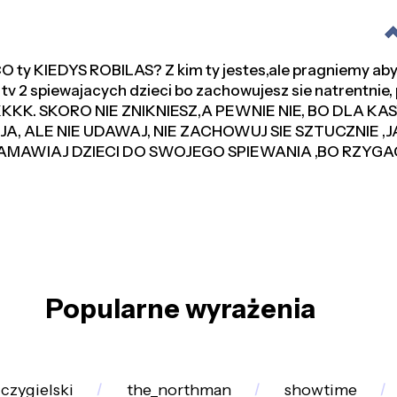
ty KIEDYS ROBILAS? Z kim ty jestes,ale pragniemy aby
v 2 spiewajacych dzieci bo zachowujesz sie natrentnie, 
KKKK. SKORO NIE ZNIKNIESZ,A PEWNIE NIE, BO DLA KA
, ALE NIE UDAWAJ, NIE ZACHOWUJ SIE SZTUCZNIE ,
E NAMAWIAJ DZIECI DO SWOJEGO SPIEWANIA ,BO RZYGA
Popularne wyrażenia
czygielski
the_northman
showtime