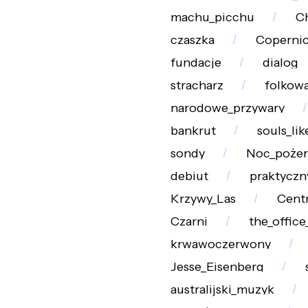
machu_picchu
Ch
czaszka
Coperni
fundacje
dialog
stracharz
folkowa
narodowe_przywary
bankrut
souls_lik
sondy
Noc_pożer
debiut
praktyczn
Krzywy_Las
Cent
Czarni
the_office
krwawoczerwony
Jesse_Eisenberg
australijski_muzyk