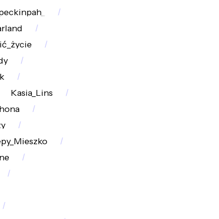
peckinpah_
arland
ić_życie
dy
k
Kasia_Lins
thona
zy
epy_Mieszko
zne