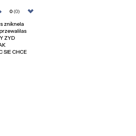
0
(0)
s zniknela
przewalilas
SY ZYD
JAK
C SIE CHCE