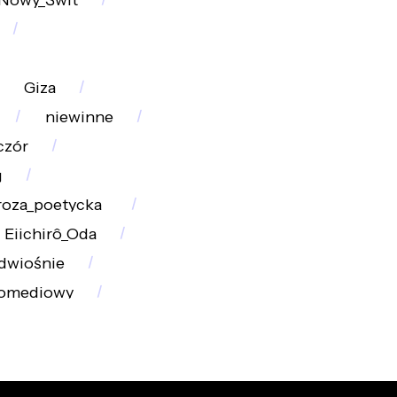
Giza
niewinne
czór
g
roza_poetycka_
Eiichirô_Oda
dwiośnie
komediowy