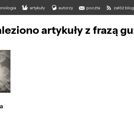
onologia
artykuły
autorzy
poczta
załóż blo
leziono artykuły z frazą gu
ła