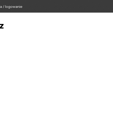
ga / logowanie
z