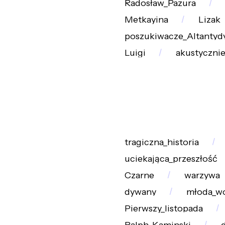
Radosław_Pazura
Metkayina
Lizak
poszukiwacze_Altantyd
Luigi
akustyczni
tragiczna_historia
uciekająca_przeszłość
Czarne
warzywa
dywany
młoda_wo
Pierwszy_listopada
Ralph_Kaminski