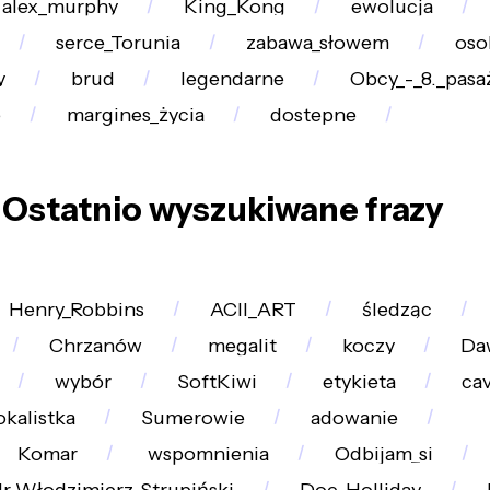
alex_murphy
King_Kong
ewolucja
serce_Torunia
zabawa_słowem
oso
y
brud
legendarne
Obcy_-_8._pas
e
margines_życia
dostepne
Ostatnio wyszukiwane frazy
Henry_Robbins
ACII_ART
śledząc
Chrzanów
megalit
koczy
Da
wybór
SoftKiwi
etykieta
cav
kalistka
Sumerowie
adowanie
Komar
wspomnienia
Odbijam_si
dr_Włodzimierz_Strupiński
Doc_Holliday