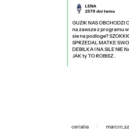
LENA
2379 dni temu
GUZIK NAS OBCHODZI CO 
na zawsze z programu w t
sie na podloge? SZOKK
SPRZEDAL MATKE SWOJA
DEBILKA I NA SILE NI
JAK ty TO ROBISZ .
cerialia
marcin_sz