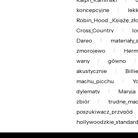
koncepcyjne
lek
Robin_Hood:_Książę_zło
Cross_Country
lo
Dareo
materiały_
zmorojewo
Herm
wany
gówno
akustycznie
Billi
machu_picchu
Y
dylematy
Maryja
zbiór
trudne_mac
poszukiwacz_przygód
hollywoodzkie_standar