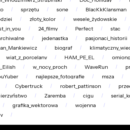
ko
sprzętu
sone
BlacKkKlansman
dziei
złoty_kolor
wesele_żydowskie
st_in_you
24_filmy
Perfect
stac
archiwalne
jedenastka
pasjonaci_historii
an_Mankiewicz
biograf
klimatyczny_wie
wiat_z_porcelany
HAM_PE_EL
omion
e_Eilish
w_nocy_proch
WaveRun
p
ouYuber
najlepsze_fotografie
msza
Cybertruck
robert_pattinson
prze
ierzyństwo
Zaremba
cigu
serial_
grafika_wektorowa
wojenna
dy