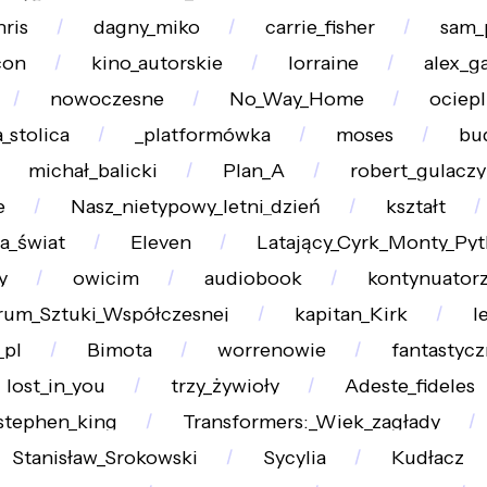
ris
dagny_miko
carrie_fisher
sam_
con
kino_autorskie
lorraine
alex_g
nowoczesne
No_Way_Home
ociepl
_stolica
_platformówka
moses
bu
michał_balicki
Plan_A
robert_gulaczy
e
Nasz_nietypowy_letni_dzień
kształt
a_świat
Eleven
Latający_Cyrk_Monty_Py
y
owicim
audiobook
kontynuator
rum_Sztuki_Współczesnej
kapitan_Kirk
l
_pl
Bimota
worrenowie
fantastyc
lost_in_you
trzy_żywioły
Adeste_fideles
stephen_king
Transformers:_Wiek_zagłady
Stanisław_Srokowski
Sycylia
Kudłacz