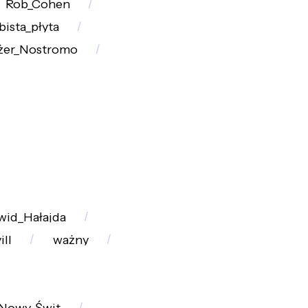
Rob_Cohen
bista_płyta
ażer_Nostromo
wid_Hałajda
ill
ważny
Nowy_Świt