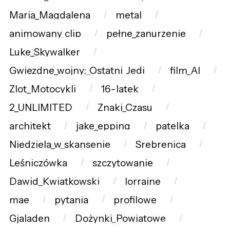
Maria_Magdalena
metal
animowany_clip
pełne_zanurzenie
Luke_Skywalker
Gwiezdne_wojny:_Ostatni_Jedi
film_AI
Zlot_Motocykli
16-latek
2_UNLIMITED
Znaki_Czasu
architekt
jake_epping
patelka
Niedziela_w_skansenie
Srebrenica
Leśniczówka
szczytowanie
Dawid_Kwiatkowski
lorraine
mae
pytania
profilowe
Gjaladen
Dożynki_Powiatowe