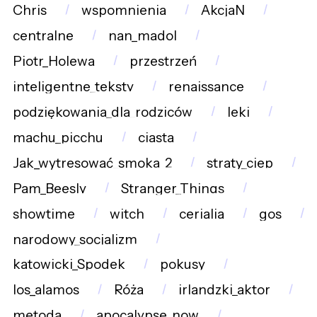
Chris
wspomnienia
AkcjaN
centralne
nan_madol
Piotr_Holewa
przestrzeń
inteligentne_teksty
renaissance
podziękowania_dla_rodziców
leki
machu_picchu
ciasta
Jak_wytresować_smoka_2
straty_ciep
Pam_Beesly
Stranger_Things
showtime
witch
cerialia
gos
narodowy_socjalizm
katowicki_Spodek
pokusy
los_alamos
Róża
irlandzki_aktor
metoda
apocalypse_now