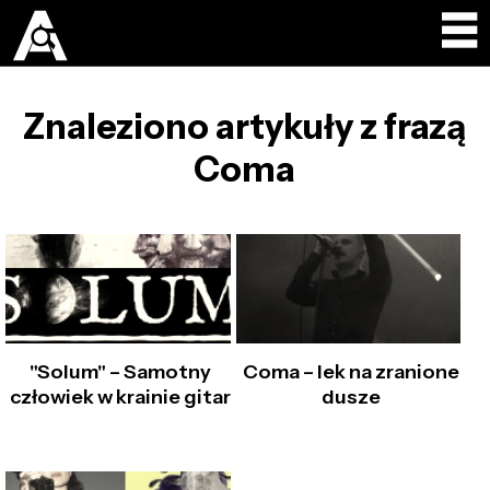
Znaleziono artykuły z frazą
Coma
"Solum" – Samotny
Coma – lek na zranione
człowiek w krainie gitar
dusze