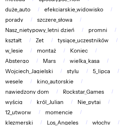
duże_auto
efekciarskie_widowisko
porady
szczere_słowa
Nasz_nietypowy_letni_dzień
promni
kształt
Zet
tysiące_uczestników
w_lesie
montaż
Koniec
Abstergo
Mars
wielka_kasa
Wojciech_Jagielski
stylu
5_lipca
wesele
kino_autorskie
nawiedzony_dom
Rockstar_Games
wyścig
król_Julian
Nie_pytaj
12_utworw
momencie
klezmerski
Los_Angeles
włochy