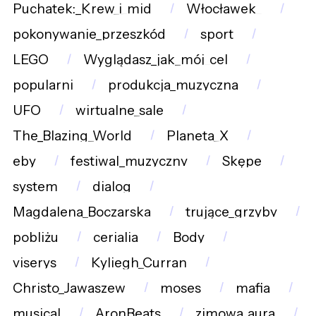
Puchatek:_Krew_i_mid
Włocławek_
pokonywanie_przeszkód
sport
LEGO
Wyglądasz_jak_mój_cel
popularni
produkcja_muzyczna
UFO
wirtualne_sale
The_Blazing_World
Planeta_X
eby
festiwal_muzyczny
Skępe
system
dialog
Magdalena_Boczarska
trujące_grzyby
pobliżu
cerialia
Body
viserys
Kyliegh_Curran
Christo_Jawaszew
moses
mafia
musical
AronBeats
zimowa_aura