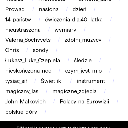
Prowad
nasiona
dzień
14_państw
ćwiczenia_dla_40-latka
nieustraszona
wymiary
Valeria_Sochyvets
zdolni_muzycy
Chris
sondy
Łukasz_Luke_Czepiela
śledzie
nieskończona_noc
czym_jest_mio
tysiąc_sił
Świetliki
instrument
magiczny_las
magiczne_zdjęcia
John_Malkovich
Polacy_na_Eurowizji
polskie_góry