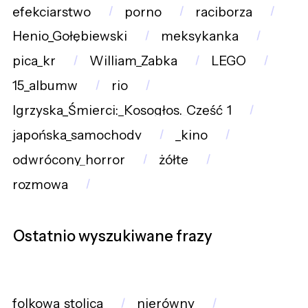
efekciarstwo
porno
raciborza
Henio_Gołębiewski
meksykanka
pica_kr
William_Zabka
LEGO
15_albumw
rio
Igrzyska_Śmierci:_Kosogłos._Część_1
japońska_samochody
_kino
odwrócony_horror
żółte
rozmowa
Ostatnio wyszukiwane frazy
folkowa_stolica
nierówny