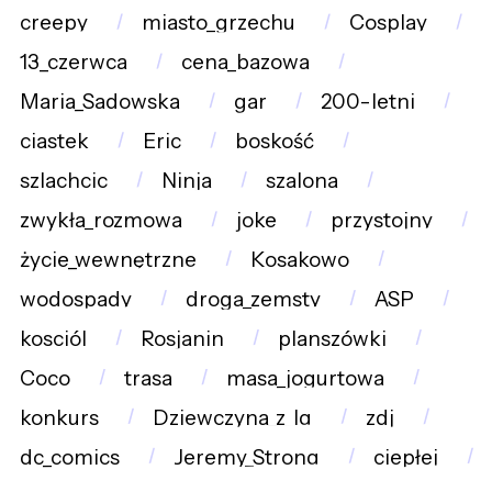
creepy
miasto_grzechu
Cosplay
13_czerwca
cena_bazowa
Maria_Sadowska
gar
200-letni
ciastek
Eric
boskość
szlachcic
Ninja
szalona
zwykła_rozmowa
joke
przystojny
życie_wewnętrzne
Kosakowo
wodospady
droga_zemsty
ASP
kosciól
Rosjanin
planszówki
Coco
trasa
masa_jogurtowa
konkurs
Dziewczyna_z_Ig
zdj
dc_comics
Jeremy_Strong
ciepłej