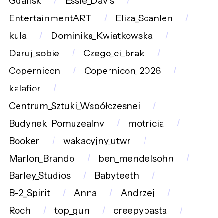
Gdańsk
Essie_Davis
EntertainmentART
Eliza_Scanlen
kula
Dominika_Kwiatkowska
Daruj_sobie
Czego_ci_brak
Copernicon
Copernicon_2026
kalafior
Centrum_Sztuki_Współczesnej
Budynek_Pomuzealny
motricia
Booker
wakacyjny_utwr
Marlon_Brando
ben_mendelsohn
Barley_Studios
Babyteeth
B-2_Spirit
Anna
Andrzej
Roch
top_gun
creepypasta