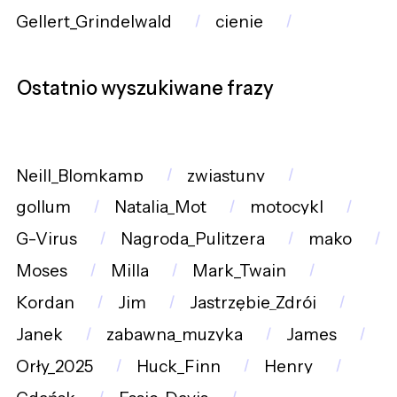
Gellert_Grindelwald
cienie
Ostatnio wyszukiwane frazy
Neill_Blomkamp
zwiastuny
gollum
Natalia_Mot
motocykl
G-Virus
Nagroda_Pulitzera
mako
Moses
Milla
Mark_Twain
Kordan
Jim
Jastrzębie_Zdrój
Janek
zabawna_muzyka
James
Orły_2025
Huck_Finn
Henry