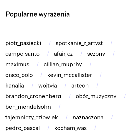
Popularne wyrażenia
piotr_pasiecki
spotkanie_z_artyst
campo_santo
afair_oz
sezony
maximus
cillian_muprhy
disco_polo
kevin_mccallister
kanalia
wojtyła
arteon
brandon_cronenberg
obóz_muzyczny
ben_mendelsohn
tajemniczy_człowiek
naznaczona
pedro_pascal
kocham_was