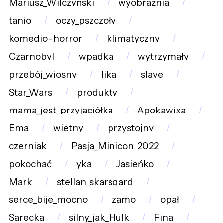
Mariusz_Wilczyński
wyobraźnia
tanio
oczy_pszczoły
komedio-horror
klimatyczny
Czarnobyl
wpadka
wytrzymały
przebój_wiosny
lika
slave
Star_Wars
produkty
mama_jest_przyjaciółką
Apokawixa
Ema
wietny
przystojny
czerniak
Pasja_Minicon_2022
pokochać
yka
Jasieńko
Mark
stellan_skarsgard
serce_bije_mocno
zamo
opał
Sarecka
silny_jak_Hulk
Fina