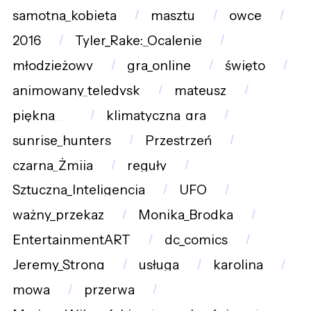
samotna_kobieta
masztu
owce
2016
Tyler_Rake:_Ocalenie
młodzieżowy
gra_online
święto
animowany_teledysk
mateusz
piękna___
klimatyczna_gra
sunrise_hunters
Przestrzeń
czarna_Żmija
reguły
Sztuczna_Inteligencja
UFO
ważny_przekaz
Monika_Brodka
EntertainmentART
dc_comics
Jeremy_Strong
usługa
karolina
mowa
przerwa