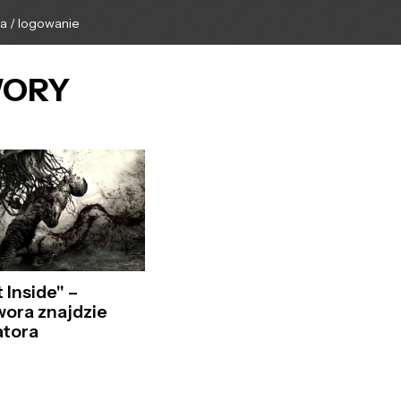
ga / logowanie
TWORY
 Inside" –
ora znajdzie
tora