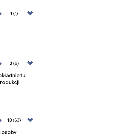
1
(1)
2
(6)
kładnie tu
rodukcji.
13
(63)
ą osoby