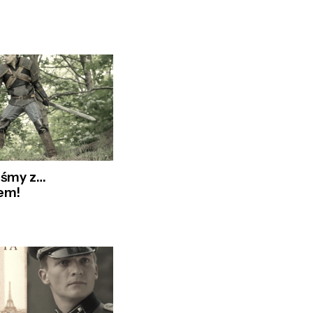
iśmy z…
em!