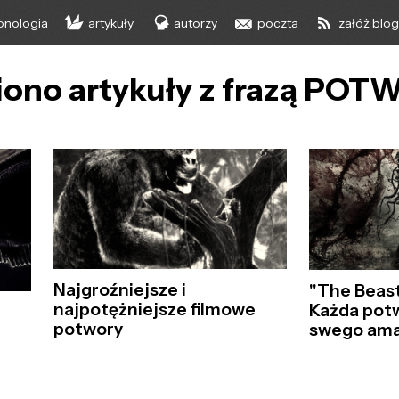
onologia
artykuły
autorzy
poczta
załóż blo
iono artykuły z frazą PO
Najgroźniejsze i
"The Beast
najpotężniejsze filmowe
Każda potw
potwory
swego ama