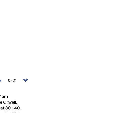
0
(0)
 Mam
e Orwell,
t 30. i 40.