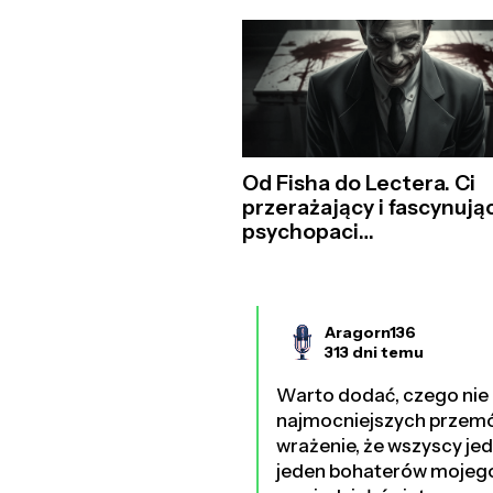
Od Fisha do Lectera. Ci
przerażający i fascynują
psychopaci…
Aragorn136
313 dni temu
Warto dodać, czego nie b
najmocniejszych przemów
wrażenie, że wszyscy jed
jeden bohaterów mojego p