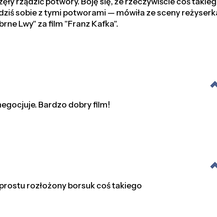
ły rządzić potwory. Boję się, że rzeczywiście coś takiego
 dziś sobie z tymi potworami — mówiła ze sceny reżyserk
rne Lwy" za film "Franz Kafka".
egocjuje. Bardzo dobry film!
prostu rozłożony borsuk coś takiego