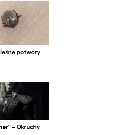
 leśne potwory
her" – Okruchy