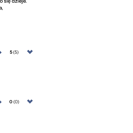
 się dzieje.
a,
5
(5)
0
(0)