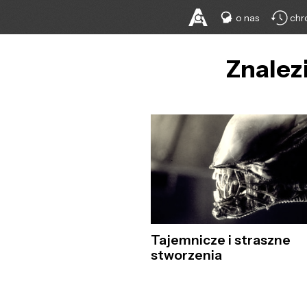
o nas
chr
Znalez
Tajemnicze i straszne
stworzenia