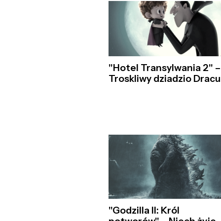
"Hotel Transylwania 2" –
Troskliwy dziadzio Dracu
"Godzilla II: Król