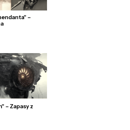
mendanta" –
na
m" – Zapasy z
i