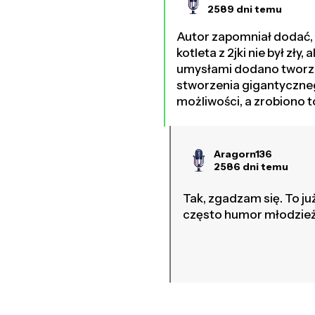
2589 dni temu
Autor zapomniał dodać, 
kotleta z 2jki nie był zły
umysłami dodano tworze
stworzenia gigantyczneg
możliwości, a zrobiono t
Aragorn136
2586 dni temu
Tak, zgadzam się. To już
często humor młodzieżowy