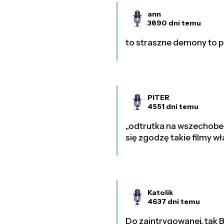
ann
3890 dni temu
to straszne demony to 
PITER
4551 dni temu
„odtrutka na wszechobe
się zgodzę takie filmy wł
Katolik
4637 dni temu
Do zaintrygowanej, tak B