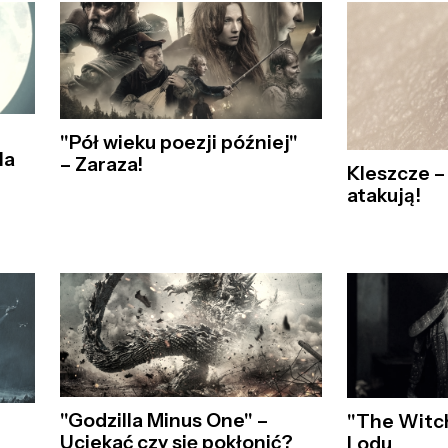
"Pół wieku poezji później"
la
– Zaraza!
Kleszcze –
atakują!
"Godzilla Minus One" –
"The Witc
Uciekać czy się pokłonić?
Lodu