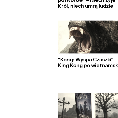
potworów" – Niech żyje
Król, niech umrą ludzie
"Kong: Wyspa Czaszki" –
King Kong po wietnams