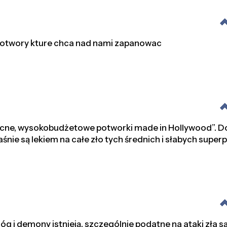
potwory kture chca nad nami zapanowac
cne, wysokobudżetowe potworki made in Hollywood”. Do
aśnie są lekiem na całe zło tych średnich i słabych superp
óg i demony istnieją, szczególnie podatne na ataki zła s