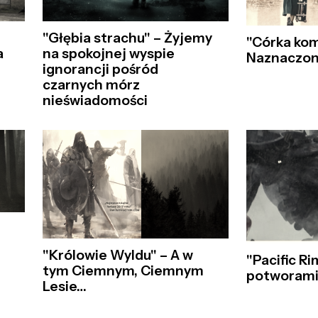
"Głębia strachu" – Żyjemy
"Córka ko
a
na spokojnej wyspie
Naznaczo
ignorancji pośród
czarnych mórz
nieświadomości
"Królowie Wyldu" – A w
"Pacific Ri
tym Ciemnym, Ciemnym
potworam
Lesie…