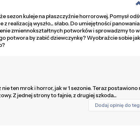
że sezon kuleje na płaszczyźnie horrorowej. Pomysł od
, ale z realizacją wyszło... słabo. Do umiejętności panowani
nie zmiennokształtnych potworków i sprowadzmy to w
o potwora by zabić dziewczynkę? Wyobraźcie sobie jaki
o?
 nie ten mrok i horror, jak w 1 sezonie. Teraz postawiono
. Z jednej strony to fajnie, z drugiej szkoda...
Dodaj opinię do te