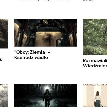
"Obcy: Ziemia" –
Ksenodziwadło
ku
Rozmawial
Wiedźmin