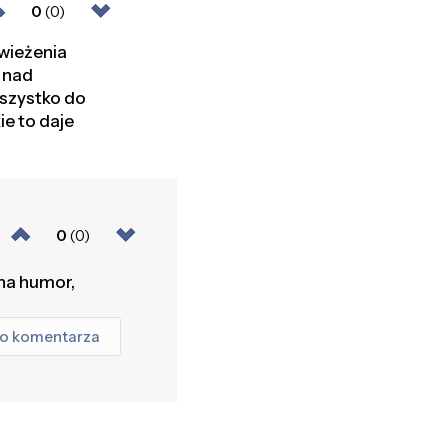
0
(0)
świeżenia
a nad
szystko do
e to daje
0
(0)
 na humor,
go komentarza