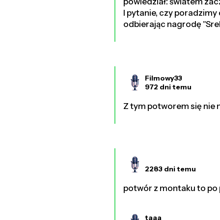
powiedział: światem zaczę
I pytanie, czy poradzimy
odbierając nagrodę "Sreb
Filmowy33
972 dni temu
Z tym potworem się nie n
2283 dni temu
potwór z montaku to po 
taaa