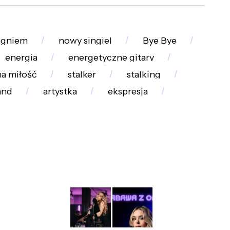
ogniem
nowy singiel
Bye Bye
energia
energetyczne gitary
na miłość
stalker
stalking
and
artystka
ekspresja