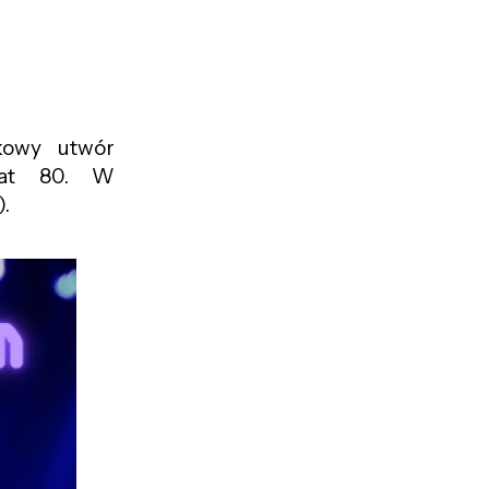
kowy utwór
lat 80. W
).