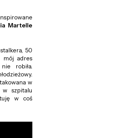
inspirowane
ia Martelle
talkera, 50
ł mój adres
nie robiła.
łodzieżowy.
aatakowana w
 w szpitalu
rtuję w coś