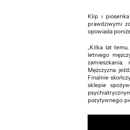
Klip i piosenka
prawdziwymi zd
opowiada poniże
„Kilka lat temu
letniego mężczy
zamieszkania,
Mężczyzna jeźd
Finalnie skończ
sklepie spożyw
psychiatryczny
pozytywnego: pi