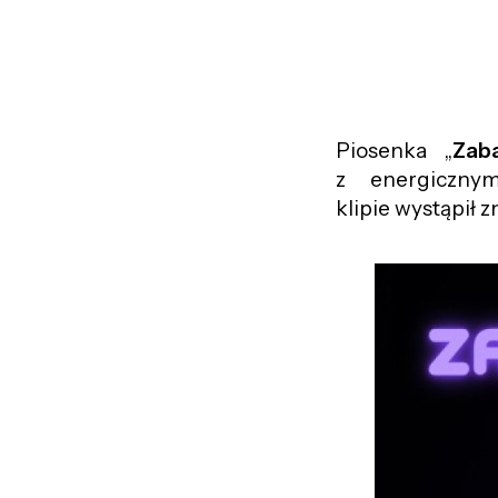
Piosenka „
Zab
z energiczn
klipie wystąpił 