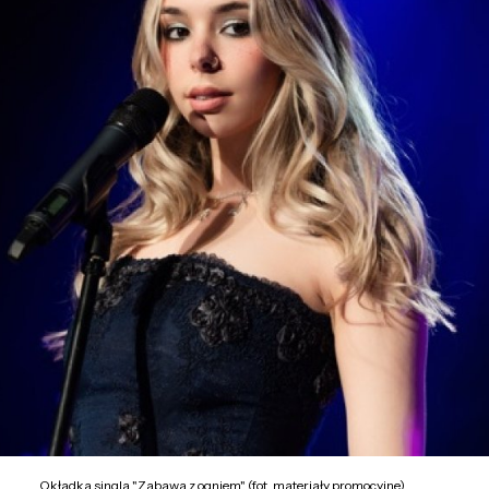
Okładka singla "Zabawa z ogniem" (fot. materiały promocyjne)