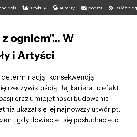
onologia
artykuły
autorzy
poczta
załóż blo
ię z ogniem"… W
y i Artyści
oją determinacją i konsekwencją
 rzeczywistością. Jej kariera to efekt
y, pasji oraz umiejętności budowania
ietnia ukazał się jej najnowszy utwór pt.
eni, gdy dowiecie i się posłuchacie, o