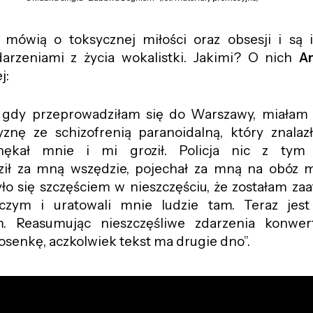
 mówią o toksycznej miłości oraz obsesji i są 
arzeniami z życia wokalistki. Jakimi? O nich
Ar
j:
, gdy przeprowadziłam się do Warszawy, miałam s
znę ze schizofrenią paranoidalną, który znalaz
 nękał mnie i mi groził. Policja nic z tym 
ził za mną wszędzie, pojechał za mną na obóz m
yło się szczęściem w nieszczęściu, że zostałam z
czym i uratowali mnie ludzie tam. Teraz jest
m. Reasumując nieszczęśliwe zdarzenia konwe
osenkę, aczkolwiek tekst ma drugie dno”.