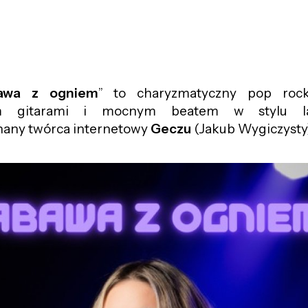
awa z ogniem
” to charyzmatyczny pop roc
ym gitarami i mocnym beatem w stylu 
znany twórca internetowy
Geczu
(Jakub Wygiczysty