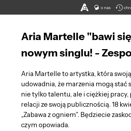
o nas
chr
Aria Martelle "bawi s
nowym singlu! - Zespoł
Aria Martelle to artystka, która sw
udowadnia, że marzenia mogą stać się
nie tylko talentu, ale i ciężkiej prac
relacji ze swoją publicznością. 18 kw
„Zabawa z ogniem”. Będziecie zaskocz
czym opowiada.