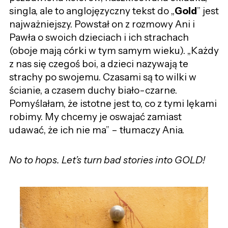
singla, ale to anglojęzyczny tekst do „
Gold
” jest
najważniejszy. Powstał on z rozmowy Ani i
Pawła o swoich dzieciach i ich strachach
(oboje mają córki w tym samym wieku). „Każdy
z nas się czegoś boi, a dzieci nazywają te
strachy po swojemu. Czasami są to wilki w
ścianie, a czasem duchy biało-czarne.
Pomyślałam, że istotne jest to, co z tymi lękami
robimy. My chcemy je oswajać zamiast
udawać, że ich nie ma” – tłumaczy Ania.
No to hops. Let’s turn bad stories into GOLD!