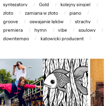
syntezatory
Gold
kolejny singiel
złoto
zamiana w złoto
piano
groove
oswajanie lęków
strachy
premiera
hymn
vibe
soulowy
downtempo
katowicki producent