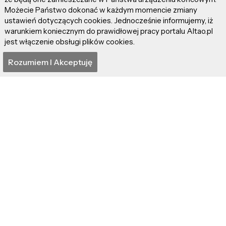
Możecie Państwo dokonać w każdym momencie zmiany
ustawień dotyczących cookies. Jednocześnie informujemy, iż
warunkiem koniecznym do prawidłowej pracy portalu Altao.pl
jest włączenie obsługi plików cookies.
źródło: YouTube.com (Standardowa licencja)
Rozumiem I Akceptuję
Obserwuj
sibuku:
Instagram
Facebook
Youtube
Presave:
https://ffm.to/SibukuGold