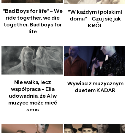
"Bad Boys for life" – We
"W każdym (polskim)
ride together, we die
domu" – Czuj się jak
together. Bad boys for
KRÓL
life
Nie walka, lecz
Wywiad z muzycznym
współpraca – Elia
duetem KADAR
udowadnia, że AI w
muzyce może mieć
sens