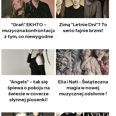
"Grań" EKHTO –
Zimą "Letnie Dni"? To
muzyczna konfrontacja
serio fajnie brzmi!
z tym, co niewygodne
"Angels" – tak się
Elia i Nati - Świąteczna
śpiewa o pokoju na
magia w nowej
świecie w coverze
muzycznej odsłonie !
słynnej piosenki!