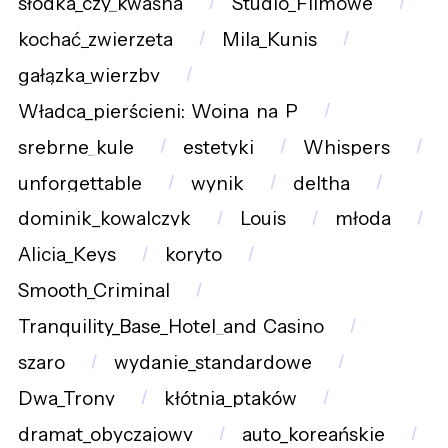
słodka_czy_kwaśna
Studio_Filmowe
kochać_zwierzęta
Mila_Kunis
gałązka_wierzby
Władca_pierścieni:_Wojna_na_P
srebrne_kule
estetyki
Whispers
unforgettable
wynik
deltha
dominik_kowalczyk
Louis
młoda
Alicia_Keys
koryto
Smooth_Criminal
Tranquility_Base_Hotel_and_Casino
szaro
wydanie_standardowe
Dwa_Trony
kłótnia_ptaków
dramat_obyczajowy
auto_koreańskie