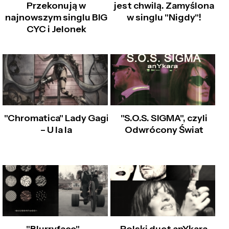
Przekonują w
jest chwilą. Zamyślona
najnowszym singlu BIG
w singlu "Nigdy"!
CYC i Jelonek
"Chromatica" Lady Gagi
"S.O.S. SIGMA", czyli
– U la la
Odwrócony Świat