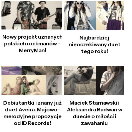
Nowy projekt uznanych
Najbardziej
polskich rockmanów –
nieoczekiwany duet
MerryMan!
tego roku!
Debiutantki i znany już
Maciek Starnawski i
duet Aveira. Majowo-
Aleksandra Radwan w
melodyjne propozycje
duecie o miłości i
od ID Records!
zawahaniu