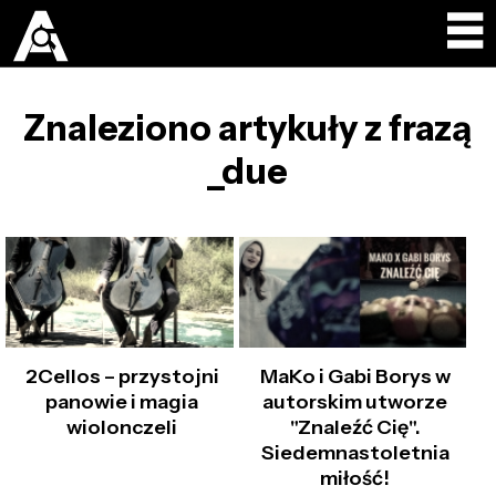
Znaleziono artykuły z frazą
_due
2Cellos – przystojni
MaKo i Gabi Borys w
panowie i magia
autorskim utworze
wiolonczeli
"Znaleźć Cię".
Siedemnastoletnia
miłość!