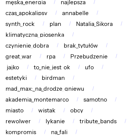
męska_energia
najlepsza
czas_apokalipsy
annabelle
synth_rock
plan
Natalia_Sikora
klimatyczna_piosenka
czynienie_dobra
brak_tytułów
great_war
rpa
Przebudzenie
jajko
to_nie_jest_ok
ufo
estetyki
birdman
mad_max:_na_drodze_gniewu
akademia_montemarco
samotno
miasto
wistak
obcy
rewolwer
lykanie
tribute_bands
kompromis
na_fali