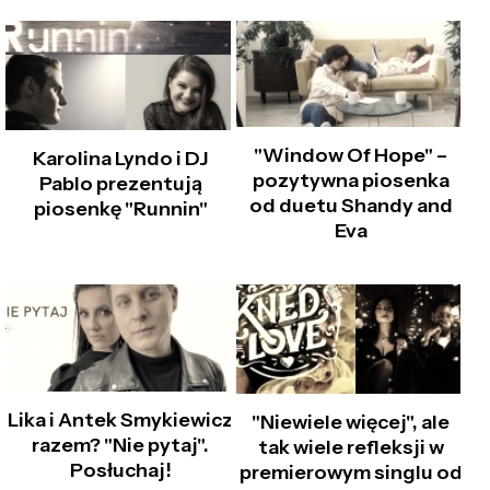
"Window Of Hope" –
Karolina Lyndo i DJ
pozytywna piosenka
Pablo prezentują
od duetu Shandy and
piosenkę "Runnin"
Eva
Lika i Antek Smykiewicz
"Niewiele więcej", ale
razem? "Nie pytaj".
tak wiele refleksji w
Posłuchaj!
premierowym singlu od