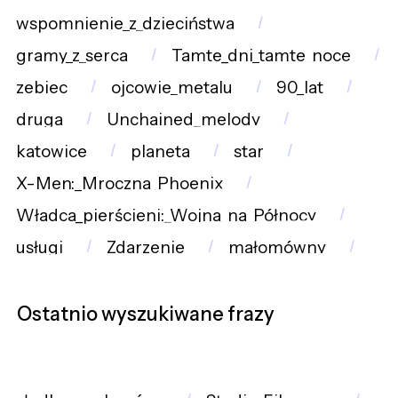
wspomnienie_z_dzieciństwa
gramy_z_serca
Tamte_dni_tamte_noce
zebiec
ojcowie_metalu
90_lat
druga
Unchained_melody
katowice
planeta
star
X-Men:_Mroczna_Phoenix
Władca_pierścieni:_Wojna_na_Północy
usługi
Zdarzenie
małomówny
Ostatnio wyszukiwane frazy