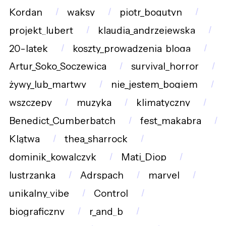
Kordan
waksy
piotr_bogutyn
projekt_lubert
klaudia_andrzejewska
20-latek
koszty_prowadzenia_bloga
Artur_Soko_Soczewica
survival_horror
żywy_lub_martwy
nie_jestem_bogiem
wszczepy
muzyka
klimatyczny
Benedict_Cumberbatch
fest_makabra
Klątwa
thea_sharrock
dominik_kowalczyk
Mati_Diop
lustrzanka
Adrspach
marvel
unikalny_vibe
Control
biograficzny
r_and_b