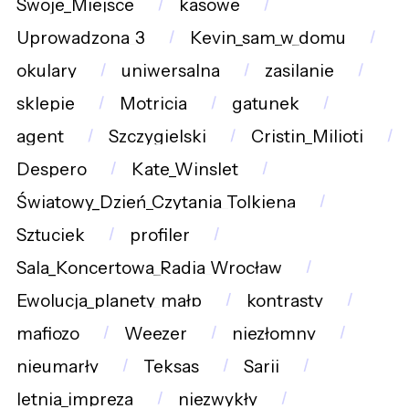
Swoje_Miejsce
kasowe
Uprowadzona_3
Kevin_sam_w_domu
okulary
uniwersalna
zasilanie
sklepie
Motricia
gatunek
agent
Szczygielski
Cristin_Milioti
Despero
Kate_Winslet
Światowy_Dzień_Czytania_Tolkiena
Sztuciek
profiler
Sala_Koncertowa_Radia_Wrocław
Ewolucja_planety_małp
kontrasty
mafiozo
Weezer
niezłomny
nieumarły
Teksas
Sarii
letnia_impreza
niezwykły