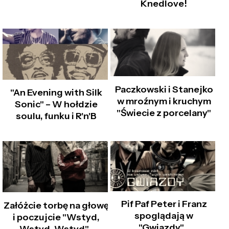
Knedlove!
Paczkowski i Stanejko
"An Evening with Silk
w mroźnym i kruchym
Sonic" – W hołdzie
"Świecie z porcelany"
soulu, funku i R'n'B
Pif Paf Peter i Franz
Załóżcie torbę na głowę
spoglądają w
i poczujcie "Wstyd,
"Gwiazdy"...