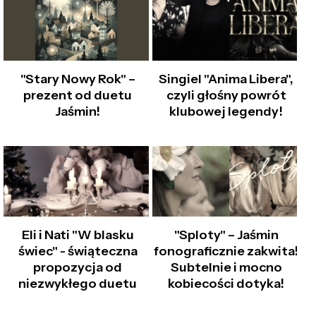
"Stary Nowy Rok" –
Singiel "Anima Libera",
prezent od duetu
czyli głośny powrót
Jaśmin!
klubowej legendy!
Eli i Nati "W blasku
"Sploty" – Jaśmin
świec" - świąteczna
fonograficznie zakwita!
propozycja od
Subtelnie i mocno
niezwykłego duetu
kobiecości dotyka!