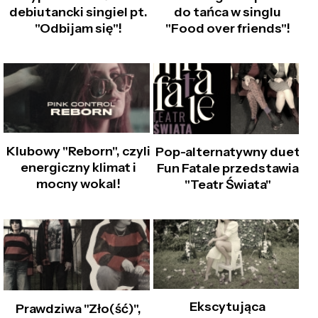
debiutancki singiel pt.
do tańca w singlu
"Odbijam się"!
"Food over friends"!
Klubowy "Reborn", czyli
Pop-alternatywny duet
energiczny klimat i
Fun Fatale przedstawia
mocny wokal!
"Teatr Świata"
Ekscytująca
Prawdziwa "Zło(ść)",