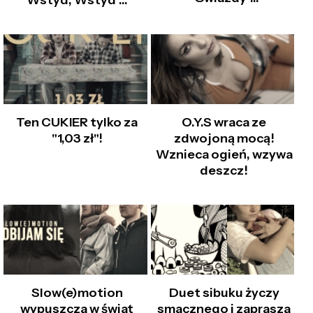
Wstyd, Wstyd"…
Ten CUKIER tylko za
O.Y.S wraca ze
"1,03 zł"!
zdwojoną mocą!
Wznieca ogień, wzywa
deszcz!
Slow(e)motion
Duet sibuku życzy
wypuszcza w świat
smacznego i zaprasza