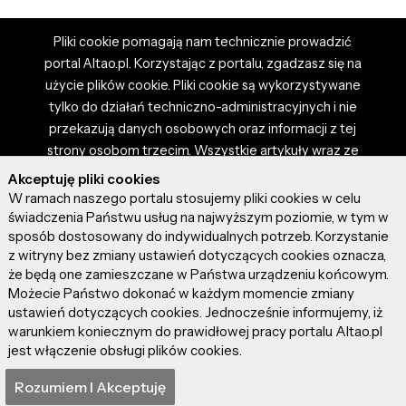
Pliki cookie pomagają nam technicznie prowadzić
portal Altao.pl. Korzystając z portalu, zgadzasz się na
użycie plików cookie. Pliki cookie są wykorzystywane
tylko do działań techniczno-administracyjnych i nie
przekazują danych osobowych oraz informacji z tej
strony osobom trzecim. Wszystkie artykuły wraz ze
zdjęciami i materiałami dostępnymi na portalu są
Akceptuję pliki cookies
własnością użytkowników. Administrator i właściciel
W ramach naszego portalu stosujemy pliki cookies w celu
portalu nie ponosi odpowiedzialności za tresci
świadczenia Państwu usług na najwyższym poziomie, w tym w
sposób dostosowany do indywidualnych potrzeb. Korzystanie
prezentowane przez autorów artykułów. Dodając
z witryny bez zmiany ustawień dotyczących cookies oznacza,
artykuł, zgadzasz się z regulaminem portalu oraz
że będą one zamieszczane w Państwa urządzeniu końcowym.
ponosisz odpowiedzialność za wszystkie materiały
Możecie Państwo dokonać w każdym momencie zmiany
umieszczone przez Ciebie na stronie altao.pl.
ustawień dotyczących cookies. Jednocześnie informujemy, iż
Szczegóły dostępne w regulaminie portalu.
warunkiem koniecznym do prawidłowej pracy portalu Altao.pl
jest włączenie obsługi plików cookies.
© 2026 altao.pl. Wszystkie prawa zastrzeżone.
Rozumiem I Akceptuję
0.080