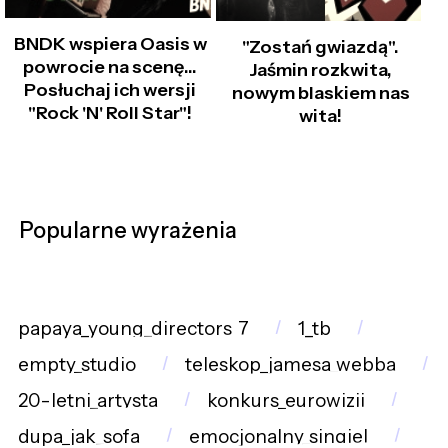
BNDK wspiera Oasis w
"Zostań gwiazdą".
powrocie na scenę...
Jaśmin rozkwita,
Posłuchaj ich wersji
nowym blaskiem nas
"Rock 'N' Roll Star"!
wita!
Popularne wyrażenia
papaya_young_directors_7
1_tb
empty_studio
teleskop_jamesa_webba
20-letni_artysta
konkurs_eurowizji
dupa_jak_sofa
emocjonalny_singiel