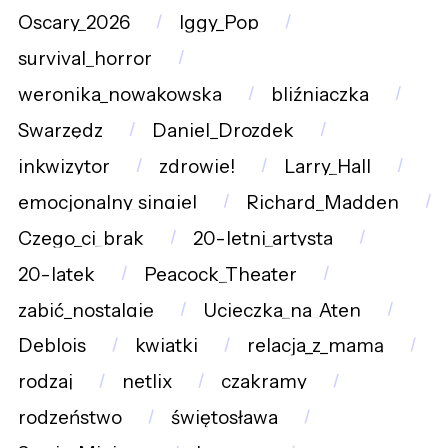
Oscary_2026
Iggy_Pop
survival_horror
weronika_nowakowska
bliźniaczka
Swarzędz
Daniel_Drozdek
inkwizytor
zdrowie!
Larry_Hall
emocjonalny_singiel
Richard_Madden
Czego_ci_brak
20-letni_artysta
20-latek
Peacock_Theater
zabić_nostalgię
Ucieczka_na_Aten
Deblois
kwiatki
relacja_z_mamą
rodzaj
netlix
czakramy
rodzeństwo
świętosława