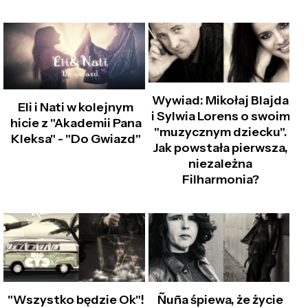
Wywiad: Mikołaj Blajda
Eli i Nati w kolejnym
i Sylwia Lorens o swoim
hicie z "Akademii Pana
"muzycznym dziecku".
Kleksa" - "Do Gwiazd"
Jak powstała pierwsza,
niezależna
Filharmonia?
"Wszystko będzie Ok"!
Ñuña śpiewa, że życie