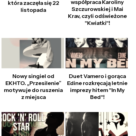
współpraca Karoliny
która zaczęła się 22
Szczurowskiej i Mai
listopada
Krav, czyli odświeżone
"Kwiatki"!
Nowy singiel od
Duet Vamero i gorąca
EKHTO. „Przesilenie”
Edine rozkręcają letnie
motywuje do ruszenia
imprezy hitem "In My
z miejsca
Bed"!