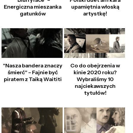
"Blurryface" –
Polski duet anYkara
Energiczna mieszanka
upamiętnia włoską
gatunków
artystkę!
"Nasza bandera znaczy
Co do obejrzenia w
śmierć" – Fajnie być
kinie 2020 roku?
piratem z Taiką Waititi
Wybraliśmy 10
najciekawszych
tytułów!