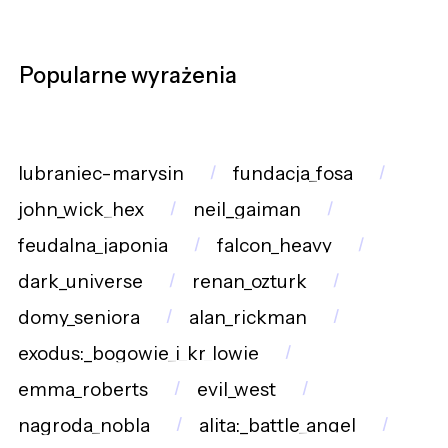
Popularne wyrażenia
lubraniec-marysin
fundacja_fosa
john_wick_hex
neil_gaiman
feudalna_japonia
falcon_heavy
dark_universe
renan_ozturk
domy_seniora
alan_rickman
exodus:_bogowie_i_kr_lowie
emma_roberts
evil_west
nagroda_nobla
alita:_battle_angel