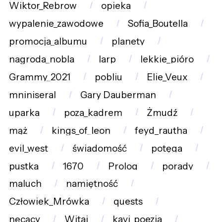
Wiktor_Rebrow
opieka
wypalenie_zawodowe
Sofia_Boutella
promocja_albumu
planety
nagroda_nobla
larp
lekkie_pióro
Grammy_2021
pobliu
Elie_Veux
mniniseral
Gary Dauberman
uparka
poza_kadrem
Żmudź
mąż
kings_of_leon
feyd_rautha
evil_west
świadomość
potęga
pustka
1670
Prolog
porady
maluch
namiętność
Człowiek_Mrówka
quests
nęcący
Witaj
kavi_poezja