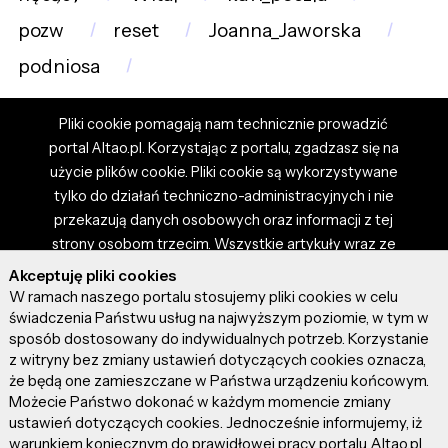
pozw
reset
Joanna_Jaworska
podniosa
Pliki cookie pomagają nam technicznie prowadzić
portal Altao.pl. Korzystając z portalu, zgadzasz się na
użycie plików cookie. Pliki cookie są wykorzystywane
tylko do działań techniczno-administracyjnych i nie
przekazują danych osobowych oraz informacji z tej
strony osobom trzecim. Wszystkie artykuły wraz ze
zdjęciami i materiałami dostępnymi na portalu są
Akceptuję pliki cookies
własnością użytkowników. Administrator i właściciel
W ramach naszego portalu stosujemy pliki cookies w celu
portalu nie ponosi odpowiedzialności za tresci
świadczenia Państwu usług na najwyższym poziomie, w tym w
sposób dostosowany do indywidualnych potrzeb. Korzystanie
prezentowane przez autorów artykułów. Dodając
z witryny bez zmiany ustawień dotyczących cookies oznacza,
artykuł, zgadzasz się z regulaminem portalu oraz
że będą one zamieszczane w Państwa urządzeniu końcowym.
ponosisz odpowiedzialność za wszystkie materiały
Możecie Państwo dokonać w każdym momencie zmiany
umieszczone przez Ciebie na stronie altao.pl.
ustawień dotyczących cookies. Jednocześnie informujemy, iż
Szczegóły dostępne w regulaminie portalu.
warunkiem koniecznym do prawidłowej pracy portalu Altao.pl