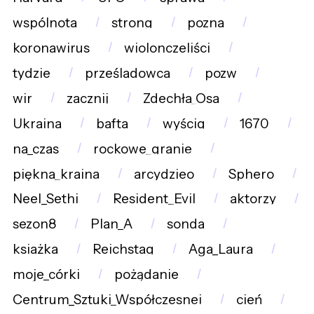
wspólnota
strong
pozna
koronawirus
wiolonczeliści
tydzie
prześladowca
pozw
wir
zacznij
Zdechła_Osa
Ukraina
bafta
wyścig
1670
na_czas
rockowe_granie
piękna_kraina
arcydzieo
Sphero
Neel_Sethi
Resident_Evil
aktorzy
sezon8
Plan_A
sonda
ksiażka
Reichstag
Aga_Laura
moje_córki
pożądanie
Centrum_Sztuki_Współczesnej
cień