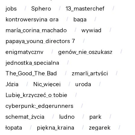
jobs
Sphero
13_masterchef
kontrowersyjna_gra
baga
maría_corina_machado
wywiad
papaya_young_directors_7
enigmatyczny
genów_nie_oszukasz
jednostka_specjalna
The_Good_The_Bad
zmarli_artyści
Józia
Nic_więcej
uroda
Lubię_krzyczeć_o_tobie
cyberpunk:_edgerunners
schemat_życia
ludno
park
łopata
piękna_kraina
zegarek