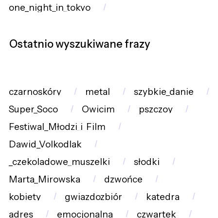
one_night_in_tokyo
Ostatnio wyszukiwane frazy
czarnoskóry
metal
szybkie_danie
Super_Soco
Owicim
pszczoy
Festiwal_Młodzi_i_Film
Dawid_Volkodlak
_czekoladowe_muszelki
słodki
Marta_Mirowska
dzwońce
kobiety
gwiazdozbiór
katedra
adres
emocjonalna
czwartek