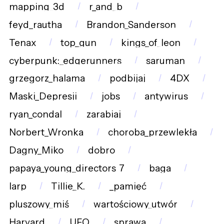
mapping_3d
r_and_b
feyd_rautha
Brandon_Sanderson
Tenax
top_gun
kings_of_leon
cyberpunk:_edgerunners
saruman
grzegorz_halama
podbijaj
4DX
Maski_Depresji
jobs
antywirus
ryan_condal
zarabiaj
Norbert_Wronka
choroba_przewlekła
Dagny_Miko
dobro
papaya_young_directors_7
baga
larp
Tillie_K.
_pamięć
pluszowy_miś
wartościowy_utwór
Harvard
UFO
sprawa