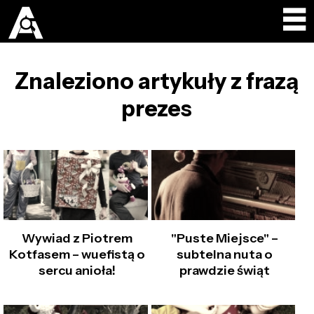
Znaleziono artykuły z frazą
prezes
Wywiad z Piotrem
"Puste Miejsce" –
Kotfasem – wuefistą o
subtelna nuta o
sercu anioła!
prawdzie świąt