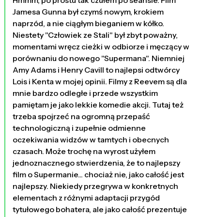
Hmmm, po prostu tak czułem po seansie. Film
Jamesa Gunna był czymś nowym, krokiem
naprzód, a nie ciągłym bieganiem w kółko.
Niestety "Człowiek ze Stali" był zbyt poważny,
momentami wręcz cieżki w odbiorze i męczący w
porównaniu do nowego "Supermana". Niemniej
Amy Adams i Henry Cavill to najlepsi odtwórcy
Lois i Kenta w mojej opinii. Filmy z Reevem są dla
mnie bardzo odległe i przede wszystkim
pamiętam je jako lekkie komedie akcji. Tutaj też
trzeba spojrzeć na ogromną przepaść
technologiczną i zupełnie odmienne
oczekiwania widzów w tamtych i obecnych
czasach. Może trochę na wyrost użyłem
jednoznacznego stwierdzenia, że to najlepszy
film o Supermanie... chociaż nie, jako całość jest
najlepszy. Niekiedy przegrywa w konkretnych
elementach z różnymi adaptacji przygód
tytułowego bohatera, ale jako całość prezentuje