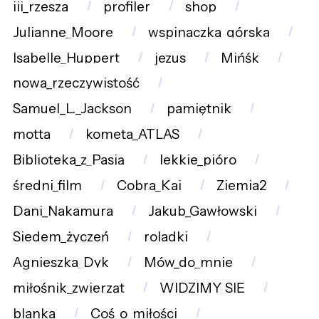
iii_rzesza
profiler
shop
Julianne_Moore
wspinaczka_górska
Isabelle_Huppert
jezus
Mińśk
nowa_rzeczywistość
Samuel_L._Jackson
pamiętnik
motta
kometa_ATLAS
Biblioteka_z_Pasją
lekkie_pióro
średni_film
Cobra_Kai
Ziemia2
Dani_Nakamura
Jakub_Gawłowski
Siedem_życzeń
roladki
Agnieszka_Dyk
Mów_do_mnie
miłośnik_zwierząt
WIDZIMY_SIĘ
blanka
Coś_o_miłości