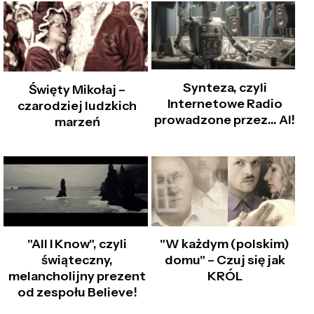
Synteza, czyli
Święty Mikołaj –
Internetowe Radio
czarodziej ludzkich
prowadzone przez… AI!
marzeń
"All I Know", czyli
"W każdym (polskim)
świąteczny,
domu" – Czuj się jak
melancholijny prezent
KRÓL
od zespołu Believe!