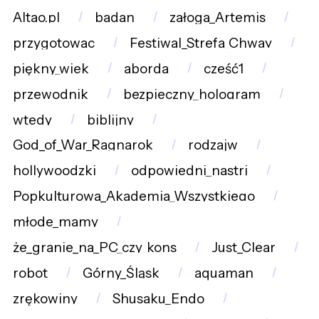
Altao.pl
badan
załoga_Artemis
przygotowac
Festiwal_Strefa_Chway
piękny_wiek
aborda
cześć1
przewodnik
bezpieczny_hologram
wtedy
biblijny
God_of_War_Ragnarok
rodzajw
hollywoodzki
odpowiedni_nastrj
Popkulturowa_Akademia_Wszystkiego
młode_mamy
że_granie_na_PC_czy_kons
Just_Clear
robot
Górny_Śląsk
aquaman
zrękowiny
Shusaku_Endo