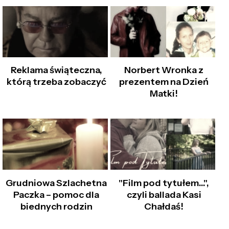
Reklama świąteczna,
Norbert Wronka z
którą trzeba zobaczyć
prezentem na Dzień
Matki!
Grudniowa Szlachetna
"Film pod tytułem…",
Paczka – pomoc dla
czyli ballada Kasi
biednych rodzin
Chałdaś!