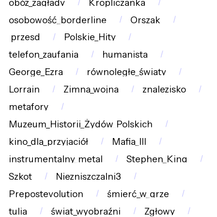
obóz_zagłady
Kropliczanka
osobowość_borderline
Orszak
przesd
Polskie_Hity
telefon_zaufania
humanista
George_Ezra
równoległe_światy
Lorrain
Zimna_wojna
znalezisko
metafory
Muzeum_Historii_Żydów_Polskich
kino_dla_przyjaciół
Mafia_III
instrumentalny_metal
Stephen_King
Szkot
Niezniszczalni3
Prepostevolution
śmierć_w_grze
tulia
świat_wyobraźni
Zgłowy