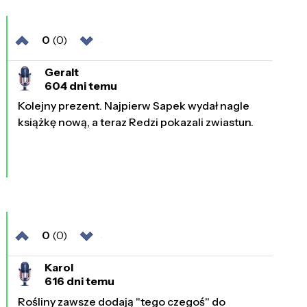
0
(0)
Geralt
604 dni temu
Kolejny prezent. Najpierw Sapek wydał nagle
książkę nową, a teraz Redzi pokazali zwiastun.
0
(0)
Karol
616 dni temu
Rośliny zawsze dodają "tego czegoś" do