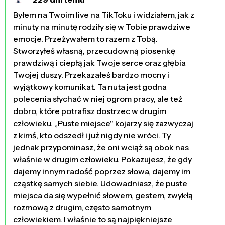
Byłem na Twoim live na TikToku i widziałem, jak z
minuty na minutę rodziły się w Tobie prawdziwe
emocje. Przeżywałem to razem z Tobą.
Stworzyłeś własną, przecudowną piosenkę
prawdziwą i ciepłą jak Twoje serce oraz głębia
Twojej duszy. Przekazałeś bardzo mocny i
wyjątkowy komunikat. Ta nuta jest godna
polecenia słychać w niej ogrom pracy, ale też
dobro, które potrafisz dostrzec w drugim
człowieku. „Puste miejsce" kojarzy się zazwyczaj
z kimś, kto odszedł i już nigdy nie wróci. Ty
jednak przypominasz, że oni wciąż są obok nas
właśnie w drugim człowieku. Pokazujesz, że gdy
dajemy innym radość poprzez słowa, dajemy im
cząstkę samych siebie. Udowadniasz, że puste
miejsca da się wypełnić słowem, gestem, zwykłą
rozmową z drugim, często samotnym
człowiekiem. I właśnie to są najpiękniejsze