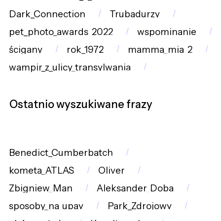
Dark_Connection
Trubadurzy
pet_photo_awards_2022
wspominanie
ścigany
rok_1972
mamma_mia_2
wampir_z_ulicy_transylwania
Ostatnio wyszukiwane frazy
Benedict_Cumberbatch
kometa_ATLAS
Oliver
Zbigniew_Man
Aleksander_Doba
sposoby_na_upay
Park_Zdrojowy