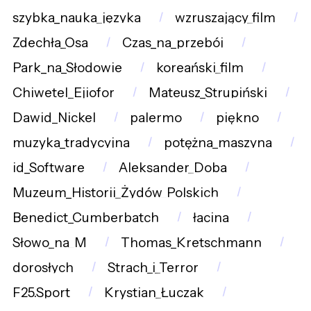
szybka_nauka_języka
wzruszający_film
Zdechła_Osa
Czas_na_przebój
Park_na_Słodowie
koreański_film
Chiwetel_Ejiofor
Mateusz_Strupiński
Dawid_Nickel
palermo
piękno
muzyka_tradycyjna
potężna_maszyna
id_Software
Aleksander_Doba
Muzeum_Historii_Żydów_Polskich
Benedict_Cumberbatch
łacina
Słowo_na_M
Thomas_Kretschmann
dorosłych
Strach_i_Terror
F25.Sport
Krystian_Łuczak