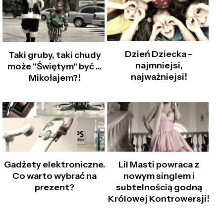
Dzień Dziecka –
Taki gruby, taki chudy
najmniejsi,
może "Świętym" być …
najważniejsi!
Mikołajem?!
Gadżety elektroniczne.
Lil Masti powraca z
Co warto wybrać na
nowym singlem i
prezent?
subtelnością godną
Królowej Kontrowersji!