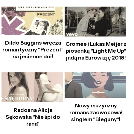
Dildo Baggins wręcza
Gromee i Lukas Meijer z
romantyczny "Prezent"
piosenką "Light Me Up"
na jesienne dni!
jadą na Eurowizję 2018!
Nowy muzyczny
Radosna Alicja
romans zaowocował
Sękowska "Nie śpi do
singlem "Bieguny"!
rana"