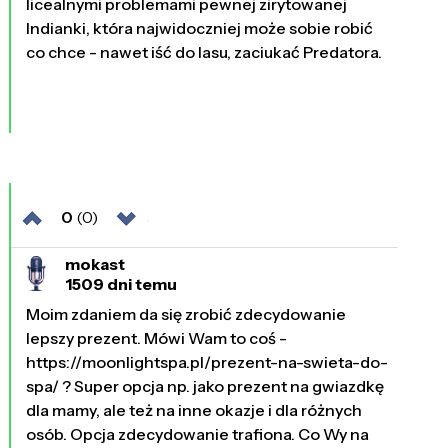
licealnymi problemami pewnej zirytowanej
Indianki, która najwidoczniej może sobie robić
co chce - nawet iść do lasu, zaciukać Predatora.
0
(0)
mokast
1509 dni temu
Moim zdaniem da się zrobić zdecydowanie
lepszy prezent. Mówi Wam to coś -
https://moonlightspa.pl/prezent-na-swieta-do-
spa/ ? Super opcja np. jako prezent na gwiazdkę
dla mamy, ale też na inne okazje i dla różnych
osób. Opcja zdecydowanie trafiona. Co Wy na