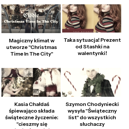
Taka sytuacja! Prezent
Magiczny klimat w
od Stashki na
utworze "Christmas
walentynki!
Time In The City"
Kasia Chałdaś
Szymon Chodyniecki
śpiewająco składa
wysyła "Świąteczny
świąteczne życzenie:
list" do wszystkich
"cieszmy się
słuchaczy