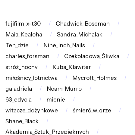
fujifilm_x-t30
Chadwick_Boseman
Maia_Kealoha
Sandra_Michalak
Ten_dzie
Nine_Inch_Nails
charles_forsman
Czekoladowa_Śliwka
stróż_nocny
Kuba_Klawiter
miłośnicy_lotnictwa
Mycroft_Holmes
galadriela
Noam_Murro
63_edycja
mienie
witacze_dożynkowe
śmierć_w_grze
Shane_Black
Akademia_Sztuk_Przepięknych