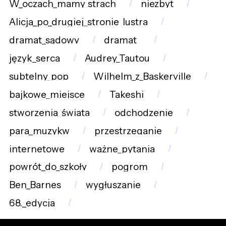
W_oczach_mamy_strach
niezbyt
Alicja_po_drugiej_stronie_lustra
dramat_sądowy
dramat_
język_serca
Audrey_Tautou
subtelny_pop
Wilhelm_z_Baskerville
bajkowe_miejsce
Takeshi
stworzenia_świata
odchodzenie
para_muzykw
przestrzeganie
internetowe
ważne_pytania
powrót_do_szkoły
pogrom
Ben_Barnes
wygłuszanie
68._edycja