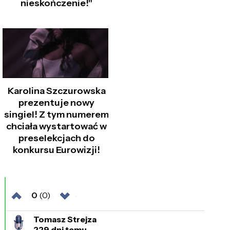
nieskończenie!"
Karolina Szczurowska
prezentuje nowy
singiel! Z tym numerem
chciała wystartować w
preselekcjach do
konkursu Eurowizji!
0
(0)
Tomasz Strejza
229 dni temu