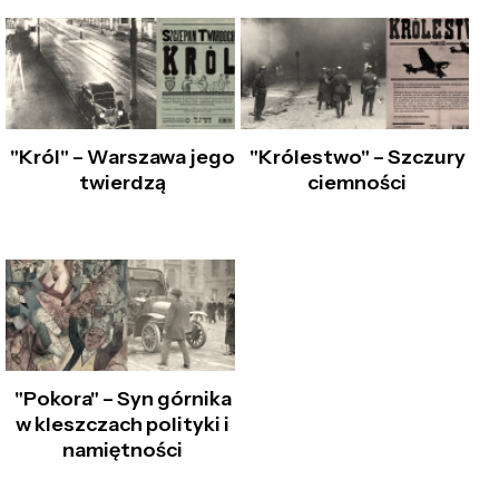
"Król" – Warszawa jego
"Królestwo" – Szczury
twierdzą
ciemności
"Pokora" – Syn górnika
w kleszczach polityki i
namiętności