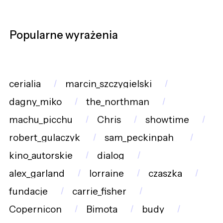
Popularne wyrażenia
cerialia
marcin_szczygielski
dagny_miko
the_northman
machu_picchu
Chris
showtime
robert_gulaczyk
sam_peckinpah_
kino_autorskie
dialog
alex_garland
lorraine
czaszka
fundacje
carrie_fisher
Copernicon
Bimota
budy