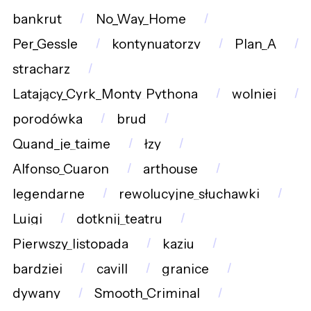
bankrut
No_Way_Home
Per_Gessle
kontynuatorzy
Plan_A
stracharz
Latający_Cyrk_Monty_Pythona
wolniej
porodówka
brud
Quand_je_taime
łzy
Alfonso_Cuaron
arthouse
legendarne
rewolucyjne_słuchawki
Luigi
dotknij_teatru
Pierwszy_listopada
kaziu
bardziej
cavill
granice
dywany
Smooth_Criminal