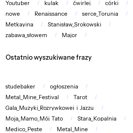
Youtuber
kulak
ćwirlej
córki
nowe
Renaissance
serce_Torunia
Metkayina
Stanisław_Srokowski
zabawa_słowem
Major
Ostatnio wyszukiwane frazy
studebaker
ogłoszenia
Metal_Mine_Festival
Tarot
Gala_Muzyki_Rozrywkowej_i_Jazzu
Moja_Mamo_Mój_Tato
Stara_Kopalnia
Medico_Peste
Metal_Mine