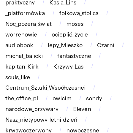
praktyczny
Kasia_Lins
_platformówka
folkowa_stolica
Noc_pożera_świat
moses
worrenowie
ocieplić_życie
audiobook
lepy_Mieszko
Czarni
michał_balicki
fantastyczne
kapitan_Kirk
Krzywy_Las
souls_like
Centrum_Sztuki_Współczesnej
the_office_pl
owicim
sondy
narodowe_przywary
Eleven
Nasz_nietypowy_letni_dzień
krwawoczerwony
nowoczesne