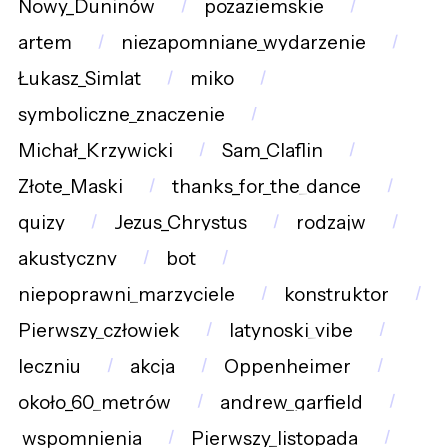
Nowy_Duninów
pozaziemskie
artem
niezapomniane_wydarzenie
Łukasz_Simlat
miko
symboliczne_znaczenie
Michał_Krzywicki
Sam_Claflin
Złote_Maski
thanks_for_the_dance
quizy
Jezus_Chrystus
rodzajw
akustyczny
bot
niepoprawni_marzyciele
konstruktor
Pierwszy_człowiek
latynoski_vibe
leczniu
akcja
Oppenheimer
około_60_metrów
andrew_garfield
wspomnienia
Pierwszy_listopada