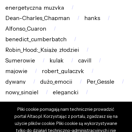
energetyczna_muzyka
Dean-Charles_Chapman
hanks
Alfonso_Cuaron
benedict_cumberbatch
Robin_Hood:_Książę_złodziei
Sumerowie
kulak
cavill
majowie
robert_gulaczyk
dywany
dużo_emocji
Per_Gessle
nowy_singiel
elegancki
Pliki cookie pomagają nam technicznie prowadzić
portal Altao.pl. Korzystając z portalu, zgadzasz się na
użycie plików cookie. Pliki cookie są wykorzystywane
tylko do działań techniczno-administracyjnych i nie