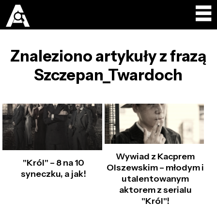
Znaleziono artykuły z frazą
Szczepan_Twardoch
Wywiad z Kacprem
"Król" – 8 na 10
Olszewskim – młodym i
syneczku, a jak!
utalentowanym
aktorem z serialu
"Król"!