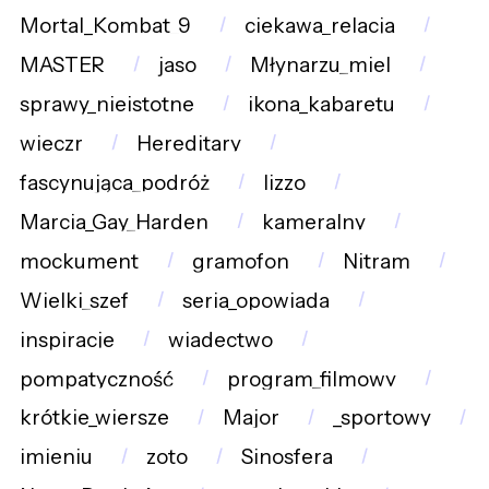
Mortal_Kombat_9
ciekawa_relacja
MASTER
jaso
Młynarzu_miel
sprawy_nieistotne
ikona_kabaretu
wieczr
Hereditary
fascynująca_podróż
lizzo
Marcia_Gay_Harden
kameralny
mockument
gramofon
Nitram
Wielki_szef
seria_opowiada
inspiracje
wiadectwo
pompatyczność
program_filmowy
krótkie_wiersze
Major
_sportowy
imieniu
zoto
Sinosfera