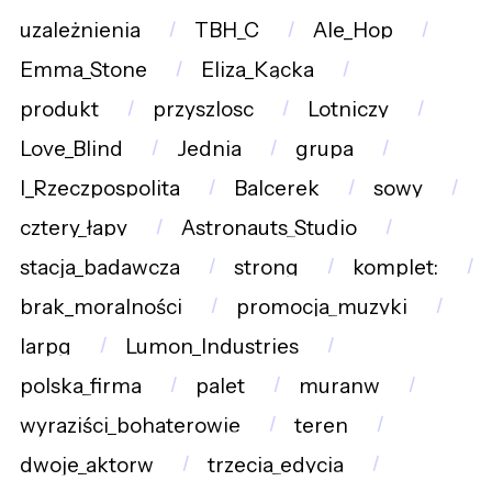
uzależnienia
TBH_C
Ale_Hop
Emma_Stone
Eliza_Kącka
produkt
przyszlosc
Lotniczy
Love_Blind
Jednia
grupa
I_Rzeczpospolita
Balcerek
sowy
cztery_łapy
Astronauts_Studio
stacja_badawcza
strong
komplet:
brak_moralności
promocja_muzyki
larpg
Lumon_Industries
polska_firma
palet
muranw
wyraziści_bohaterowie
teren
dwoje_aktorw
trzecia_edycja