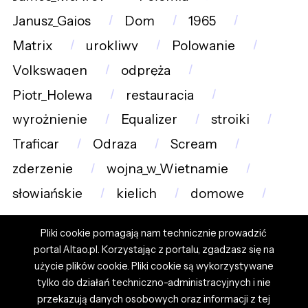
Janusz_Gajos
Dom
1965
Matrix
urokliwy
Polowanie
Volkswagen
odpręża
Piotr_Holewa
restauracja
wyrożnienie
Equalizer
stroiki
Traficar
Odraza
Scream
zderzenie
wojna_w_Wietnamie
słowiańskie
kielich
domowe
Pliki cookie pomagają nam technicznie prowadzić
portal Altao.pl. Korzystając z portalu, zgadzasz się na
użycie plików cookie. Pliki cookie są wykorzystywane
tylko do działań techniczno-administracyjnych i nie
przekazują danych osobowych oraz informacji z tej