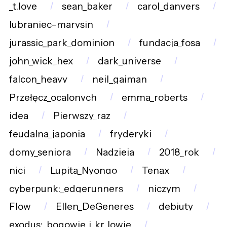
_t.love
sean_baker
carol_danvers
lubraniec-marysin
jurassic_park_dominion
fundacja_fosa
john_wick_hex
dark_universe
falcon_heavy
neil_gaiman
Przełęcz_ocalonych
emma_roberts
idea
Pierwszy_raz
feudalna_japonia
fryderyki
domy_seniora
Nadzieja
2018_rok
nici
Lupita_Nyongo
Tenax
cyberpunk:_edgerunners
niczym
Flow
Ellen_DeGeneres
debiuty
exodus:_bogowie_i_kr_lowie