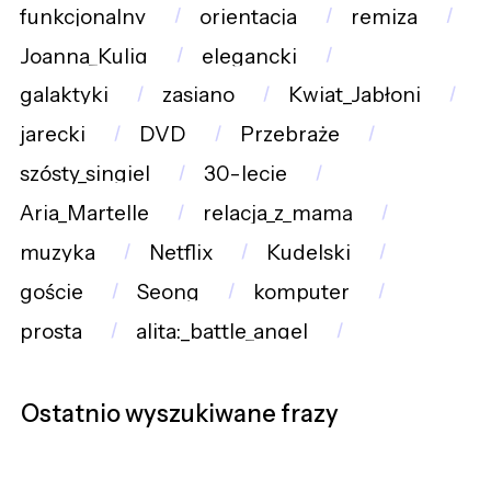
funkcjonalny
orientacja
remiza
Joanna_Kulig
elegancki
galaktyki
zasiano
Kwiat_Jabłoni
jarecki
DVD
Przebraże
szósty_singiel
30-lecie
Aria_Martelle
relacja_z_mamą
muzyka
Netflix
Kudelski
goście
Seong
komputer
prosta
alita:_battle_angel
Ostatnio wyszukiwane frazy