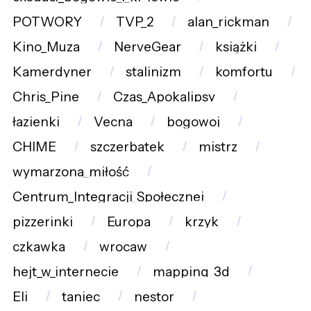
POTWORY
TVP_2
alan_rickman
Kino_Muza
NerveGear
książki
Kamerdyner
stalinizm
komfortu
Chris_Pine
Czas_Apokalipsy
łazienki
Vecna
bogowoj
CHIME
szczerbatek
mistrz
wymarzona_miłość
Centrum_Integracji_Społecznej
pizzerinki
Europa
krzyk
czkawka
wrocaw
hejt_w_internecie
mapping_3d
Eli
taniec
nestor