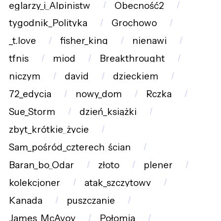
eglarzy_i_Alpinistw
Obecność2
tygodnik_Polityka
Grochowo
_t.love
fisher_king
nienawi
tfnis
miod
Breakthrought
niczym
david
dzieckiem
72_edycja
nowy_dom
Rczka
Sue_Storm
dzień_książki
zbyt_krótkie_życie
Sam_pośród_czterech_ścian
Baran_bo_Odar
złoto
plener
kolekcjoner
atak_szczytowy
Kanada
puszczanie
James_McAvoy
Połomia