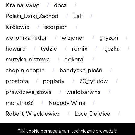
Kraina_świąt
docz
Polski_Dziki_Zachód
Lali
Królowie
scorpion
weronika_fedor
wizjoner
gryzoń
howard
tydzie
remix
rączka
muzyka_niszowa
dekoral
chopin_chopin
bandycka_pieśń
prostota
poglądy
70_tytułów
prawdziwe_słowa
wielobarwna
moralność
Nobody_Wins
Robert_Więckiewicz
Love_De_Vice
Pliki cookie pomagają nam technicznie prowadzić