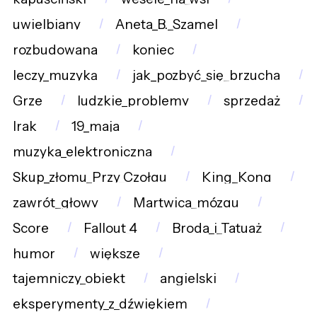
uwielbiany
Aneta_B._Szamel
rozbudowana
koniec
leczy_muzyką
jak_pozbyć_się_brzucha
Grze
ludzkie_problemy
sprzedaż
Irak
19_maja
muzyka_elektroniczna
Skup_złomu_Przy_Czołgu
King_Kong
zawrót_głowy
Martwica_mózgu
Score
Fallout_4
Broda_i_Tatuaż
humor
większe
tajemniczy_obiekt
angielski
eksperymenty_z_dźwiękiem