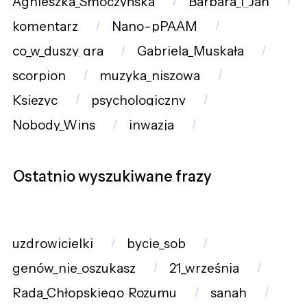
Agnieszka_Smoczyńska
Barbara_i_Jan
komentarz
Nano-pPAAM
co_w_duszy_gra
Gabriela_Muskała
scorpion
muzyka_niszowa
Ksiezyc
psychologiczny
Nobody_Wins
inwazja
Ostatnio wyszukiwane frazy
uzdrowicielki
bycie_sob
genów_nie_oszukasz
21_września
Rada_Chłopskiego_Rozumu
sanah