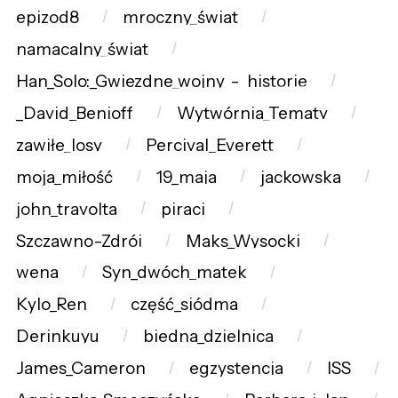
epizod8
mroczny_świat
namacalny_świat
Han_Solo:_Gwiezdne_wojny_-_historie
_David_Benioff
Wytwórnia_Tematy
zawiłe_losy
Percival_Everett
moja_miłość
19_maja
jackowska
john_travolta
piraci
Szczawno-Zdrój
Maks_Wysocki
wena
Syn_dwóch_matek
Kylo_Ren
część_siódma
Derinkuyu
biedna_dzielnica
James_Cameron
egzystencja
ISS