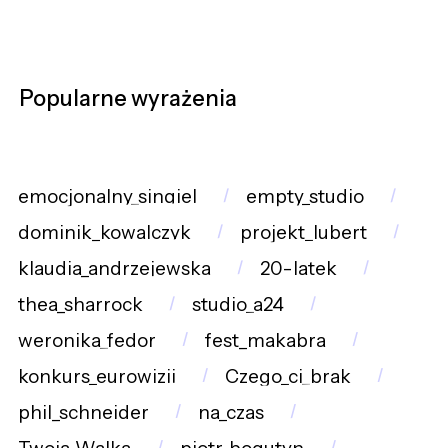
Popularne wyrażenia
emocjonalny_singiel
empty_studio
dominik_kowalczyk
projekt_lubert
klaudia_andrzejewska
20-latek
thea_sharrock
studio_a24
weronika_fedor
fest_makabra
konkurs_eurowizji
Czego_ci_brak
phil_schneider
na_czas