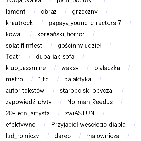
Twoja_Walka
piotr_bogutyn
lament
obraz
grzeczny
krautrock
papaya_young_directors_7
kowal
koreański_horror
splat!filmfest
gościnny_udział
Teatr
dupa_jak_sofa
klub_Jassmine
waksy
białaczka
metro
1_tb
galaktyka
autor_tekstów
staropolski_obyczaj
zapowiedź_płyty
Norman_Reedus
20-letni_artysta
zwiASTUN
efektywne
Przyjaciel_wesołego_diabła
lud_rolniczy
dareo
malownicza