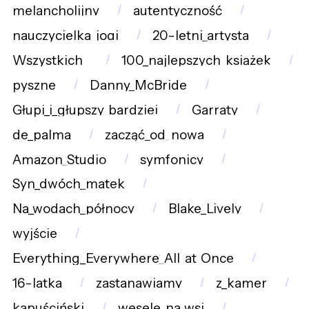
melancholijny
autentyczność
nauczycielka_jogi
20-letni_artysta
Wszystkich_
100_najlepszych_książek
pyszne
Danny_McBride
Głupi_i_głupszy_bardziej
Garraty
de_palma
zacząć_od_nowa
Amazon_Studio
symfonicy
Syn_dwóch_matek
Na_wodach_północy
Blake_Lively
wyjście
Everything_Everywhere_All_at_Once
16-latka
zastanawiamy
z_kamer
kapuściński
wesele_na_wsi