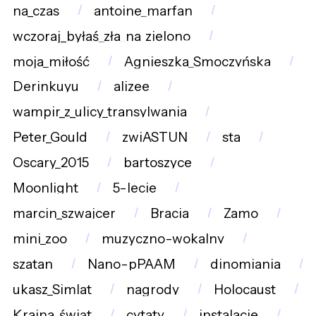
na_czas
antoine_marfan
wczoraj_byłaś_zła_na_zielono
moja_miłość
Agnieszka_Smoczyńska
Derinkuyu
alizee
wampir_z_ulicy_transylwania
Peter_Gould
zwiASTUN
sta
Oscary_2015
bartoszyce
Moonlight
5-lecie
marcin_szwajcer
Bracia
Zamo
mini_zoo
muzyczno-wokalny
szatan
Nano-pPAAM
dinomiania
ukasz_Simlat
nagrody
Holocaust
Kraina_świąt
cytaty
instalacje