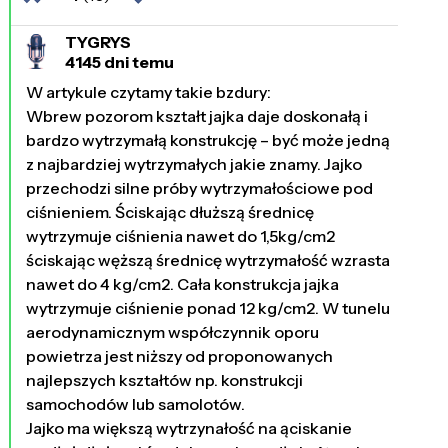
TYGRYS
4145 dni temu
W artykule czytamy takie bzdury:
Wbrew pozorom kształt jajka daje doskonałą i
bardzo wytrzymałą konstrukcję – być może jedną
z najbardziej wytrzymałych jakie znamy. Jajko
przechodzi silne próby wytrzymałościowe pod
ciśnieniem. Ściskając dłuższą średnicę
wytrzymuje ciśnienia nawet do 1,5kg/cm2
ściskając węższą średnicę wytrzymałość wzrasta
nawet do 4 kg/cm2. Cała konstrukcja jajka
wytrzymuje ciśnienie ponad 12 kg/cm2. W tunelu
aerodynamicznym współczynnik oporu
powietrza jest niższy od proponowanych
najlepszych kształtów np. konstrukcji
samochodów lub samolotów.
Jajko ma większą wytrzynałość na ąciskanie