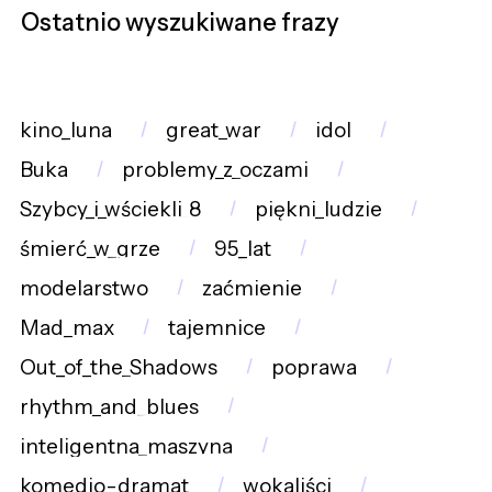
Ostatnio wyszukiwane frazy
kino_luna
great_war
idol
Buka
problemy_z_oczami
Szybcy_i_wściekli_8
piękni_ludzie
śmierć_w_grze
95_lat
modelarstwo
zaćmienie
Mad_max
tajemnice
Out_of_the_Shadows
poprawa
rhythm_and_blues
inteligentna_maszyna
komedio-dramat
wokaliści