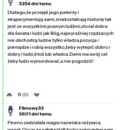
3254 dni temu
Dlatego,że przejęli jego patenty i
eksperymentują sami,zniekształcają historię tak
jest ze wszystkimi prawym ludźmi,chciał dobra
dla świata i ludzi jak Bóg,najwyraźniej rządzacych
nie obchodzą ludzie tylko władza,pozycja i
pieniądze i robią wszystko,żeby wytepić dobro i
dobry i ludzi,ktoś lub władca Ziemi ma swój cel
żeby ludzi wymordować,a nie pogodzić!
0
(0)
Filmowy33
3601 dni temu
Pewno zadziałała magia nazwiska reżysera,
wszak Oscar za całokształt twórczości mówi sam