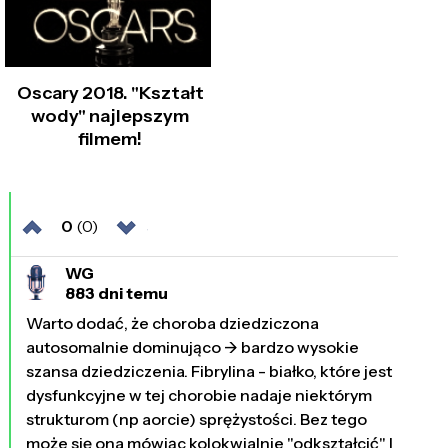
Oscary 2018. "Kształt
wody" najlepszym
filmem!
0
(0)
WG
883 dni temu
Warto dodać, że choroba dziedziczona
autosomalnie dominująco -> bardzo wysokie
szansa dziedziczenia. Fibrylina - białko, które jest
dysfunkcyjne w tej chorobie nadaje niektórym
strukturom (np aorcie) sprężystości. Bez tego
może się ona mówiąc kolokwialnie "odkształcić" I