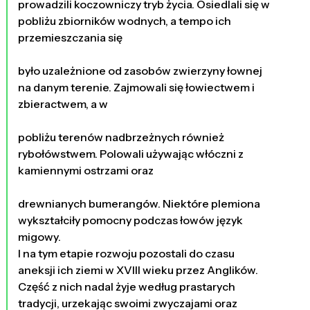
prowadzili koczowniczy tryb życia. Osiedlali się w
pobliżu zbiorników wodnych, a tempo ich
przemieszczania się
było uzależnione od zasobów zwierzyny łownej
na danym terenie. Zajmowali się łowiectwem i
zbieractwem, a w
pobliżu terenów nadbrzeżnych również
rybołówstwem. Polowali używając włóczni z
kamiennymi ostrzami oraz
drewnianych bumerangów. Niektóre plemiona
wykształciły pomocny podczas łowów język
migowy.
I na tym etapie rozwoju pozostali do czasu
aneksji ich ziemi w XVIII wieku przez Anglików.
Część z nich nadal żyje według prastarych
tradycji, urzekając swoimi zwyczajami oraz