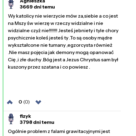
Agnieszka
3669 dni temu
Wy katolicy nie wierzycie mów za,siebie a co jest
na Mszy św wierzę w rzeczy widzialne i nie
widzialne czyż nie!!!!!!! Jesteś jebniety i tyle chory
psychicznie koleś jesteś ty .To są osoby mądre
wykształcone nie tumany ,egzorcysta również
.Nie masz pojęcia jak demony mogą opanować
Cię ,i złe duchy .Bóg jest a Jezus Chrystus sam był
kuszony przez szatana i co powiesz .
0
(0)
fizyk
3798 dni temu
Ogólnie problem z falami grawitacyjnymi jest