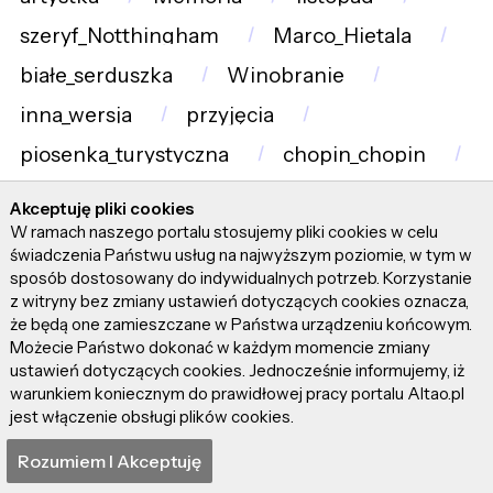
szeryf_Notthingham
Marco_Hietala
białe_serduszka
Winobranie
inna_wersja
przyjęcia
piosenka_turystyczna
chopin_chopin
Akceptuję pliki cookies
Pliki cookie pomagają nam technicznie prowadzić
W ramach naszego portalu stosujemy pliki cookies w celu
portal Altao.pl. Korzystając z portalu, zgadzasz się na
świadczenia Państwu usług na najwyższym poziomie, w tym w
użycie plików cookie. Pliki cookie są wykorzystywane
sposób dostosowany do indywidualnych potrzeb. Korzystanie
tylko do działań techniczno-administracyjnych i nie
z witryny bez zmiany ustawień dotyczących cookies oznacza,
przekazują danych osobowych oraz informacji z tej
że będą one zamieszczane w Państwa urządzeniu końcowym.
Możecie Państwo dokonać w każdym momencie zmiany
strony osobom trzecim. Wszystkie artykuły wraz ze
ustawień dotyczących cookies. Jednocześnie informujemy, iż
zdjęciami i materiałami dostępnymi na portalu są
warunkiem koniecznym do prawidłowej pracy portalu Altao.pl
własnością użytkowników. Administrator i właściciel
jest włączenie obsługi plików cookies.
portalu nie ponosi odpowiedzialności za tresci
prezentowane przez autorów artykułów. Dodając
Rozumiem I Akceptuję
artykuł, zgadzasz się z regulaminem portalu oraz