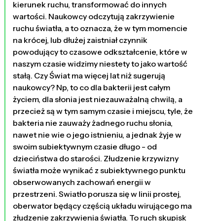
kierunek ruchu, transformować do innych
wartości. Naukowcy odczytują zakrzywienie
ruchu światła, a to oznacza, że w tym momencie
na krócej, lub dłużej zaistniał czynnik
powodujący to czasowe odkształcenie, które w
naszym czasie widzimy niestety to jako wartość
stałą. Czy Świat ma więcej lat niż sugerują
naukowcy? Np, to co dla bakterii jest całym
życiem, dla słonia jest niezauważalną chwilą, a
przecież są w tym samym czasie i miejscu, tyle, że
bakteria nie zauważy żadnego ruchu słonia,
nawet nie wie o jego istnieniu, a jednak żyje w
swoim subiektywnym czasie długo - od
dzieciństwa do starości. Złudzenie krzywizny
światła może wynikać z subiektywnego punktu
obserwowanych zachowań energii w
przestrzeni. Swiatło porusza się w linii prostej,
oberwator będący częścią układu wirującego ma
złudzenie zakrzywienia światła. To ruch skupisk