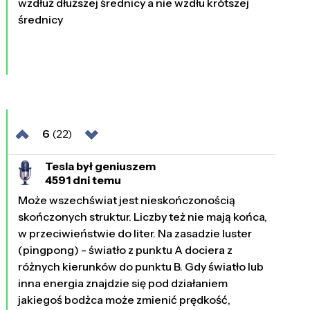
wzdłuż dłuższej średnicy a nie wzdłu krótszej
średnicy
6
(22)
Tesla był geniuszem
4591 dni temu
Może wszechświat jest nieskończonością
skończonych struktur. Liczby też nie mają końca,
w przeciwieństwie do liter. Na zasadzie luster
(pingpong) - światło z punktu A dociera z
różnych kierunków do punktu B. Gdy światło lub
inna energia znajdzie się pod działaniem
jakiegoś bodżca może zmienić prędkość,