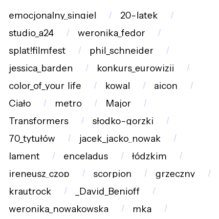
emocjonalny_singiel
20-latek
studio_a24
weronika_fedor
splat!filmfest
phil_schneider
jessica_barden
konkurs_eurowizji
color_of_your_life
kowal
aicon
Ciało
metro
Major
Transformers
słodko-gorzki
70_tytułów
jacek_jacko_nowak
lament
enceladus
łódzkim
ireneusz_czop
scorpion
grzeczny
krautrock
_David_Benioff
weronika_nowakowska
mka