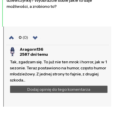
dziewczynkę? Wyobraźcie sobie jakie to daje
możliwości, a zrobiono to?
0
(0)
Aragorn136
2587 dni temu
Tak, zgadzam się. To już nie ten mrok i horror, jak w 1
sezonie. Teraz postawiono na humor, często humor
młodzieżowy. Z jednej strony to fajnie, z drugiej
szkoda...
Dodaj opinię do tego komentarza