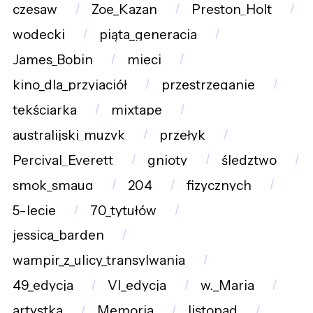
czesaw
Zoe_Kazan
Preston_Holt
wodecki
piąta_generacja
James_Bobin
mieci
kino_dla_przyjaciół
przestrzeganie
tekściarka
mixtape
australijski_muzyk
przełyk
Percival_Everett
gnioty
śledztwo
smok_smaug
204
fizycznych
5-lecie
70_tytułów
jessica_barden
wampir_z_ulicy_transylwania
49_edycja
VI_edycja
w._Maria
artystka
Memoria
listopad