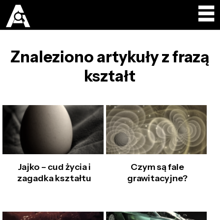
Znaleziono artykuły z frazą
kształt
Jajko – cud życia i
Czym są fale
zagadka kształtu
grawitacyjne?