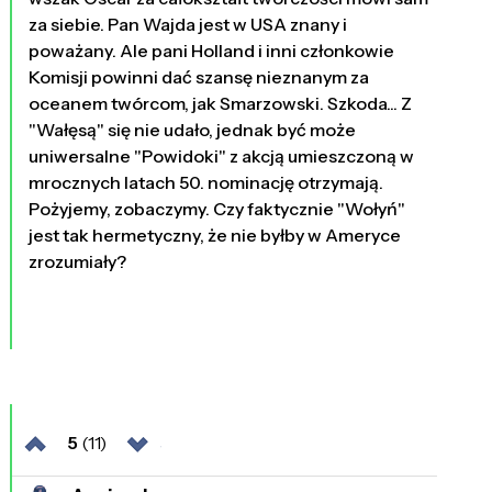
za siebie. Pan Wajda jest w USA znany i
poważany. Ale pani Holland i inni członkowie
Komisji powinni dać szansę nieznanym za
oceanem twórcom, jak Smarzowski. Szkoda... Z
"Wałęsą" się nie udało, jednak być może
uniwersalne "Powidoki" z akcją umieszczoną w
mrocznych latach 50. nominację otrzymają.
Pożyjemy, zobaczymy. Czy faktycznie "Wołyń"
jest tak hermetyczny, że nie byłby w Ameryce
zrozumiały?
5
(11)