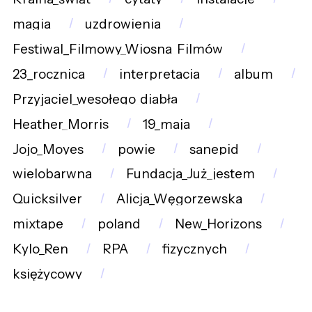
magia
uzdrowienia
Festiwal_Filmowy_Wiosna_Filmów
23_rocznica
interpretacja
album
Przyjaciel_wesołego_diabła
Heather_Morris
19_maja
Jojo_Moyes
powie
sanepid
wielobarwna
Fundacja_Już_jestem
Quicksilver
Alicja_Węgorzewska
mixtape
poland
New_Horizons
Kylo_Ren
RPA
fizycznych
księżycowy