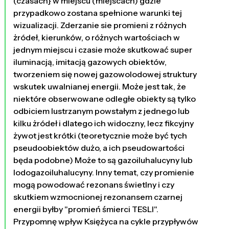
(czasach} w miejscu (miejscach) gdzie
przypadkowo zostana spełnione warunki tej
wizualizacji. Zderzanie sie promieni z różnych
żródeł, kierunków, o różnych wartościach w
jednym miejscu i czasie może skutkować super
iluminacją, imitacją gazowych obiektów,
tworzeniem się nowej gazowolodowej struktury
wskutek uwalnianej energii. Może jest tak, że
niektóre obserwowane odległe obiekty są tylko
odbiciem lustrzanym powstałym z jednego lub
kilku żródeł i dlatego ich widoczny, lecz fikcyjny
żywot jest krótki (teoretycznie może być tych
pseudoobiektów dużo, a ich pseudowartości
będa podobne) Może to są gazoiluhalucyny lub
lodogazoiluhalucyny. Inny temat, czy promienie
mogą powodować rezonans świetlny i czy
skutkiem wzmocnionej rezonansem czarnej
energii byłby "promień śmierci TESLI".
Przypomnę wpływ Księżyca na cykle przypływów