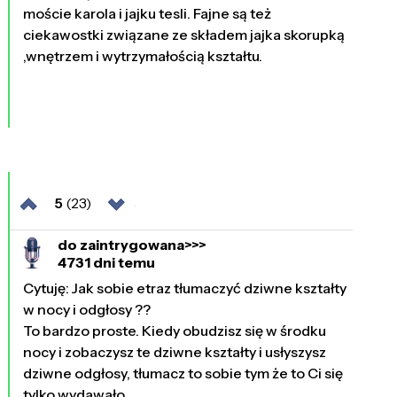
moście karola i jajku tesli. Fajne są też
ciekawostki związane ze składem jajka skorupką
,wnętrzem i wytrzymałością kształtu.
5
(23)
do zaintrygowana>>>
4731 dni temu
Cytuję: Jak sobie etraz tłumaczyć dziwne kształty
w nocy i odgłosy ??
To bardzo proste. Kiedy obudzisz się w środku
nocy i zobaczysz te dziwne kształty i usłyszysz
dziwne odgłosy, tłumacz to sobie tym że to Ci się
tylko wydawało.