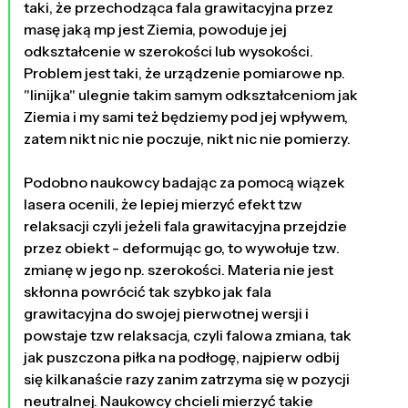
taki, że przechodząca fala grawitacyjna przez
masę jaką mp jest Ziemia, powoduje jej
odkształcenie w szerokości lub wysokości.
Problem jest taki, że urządzenie pomiarowe np.
"linijka" ulegnie takim samym odkształceniom jak
Ziemia i my sami też będziemy pod jej wpływem,
zatem nikt nic nie poczuje, nikt nic nie pomierzy.
Podobno naukowcy badając za pomocą wiązek
lasera ocenili, że lepiej mierzyć efekt tzw
relaksacji czyli jeżeli fala grawitacyjna przejdzie
przez obiekt - deformując go, to wywołuje tzw.
zmianę w jego np. szerokości. Materia nie jest
skłonna powrócić tak szybko jak fala
grawitacyjna do swojej pierwotnej wersji i
powstaje tzw relaksacja, czyli falowa zmiana, tak
jak puszczona piłka na podłogę, najpierw odbij
się kilkanaście razy zanim zatrzyma się w pozycji
neutralnej. Naukowcy chcieli mierzyć takie