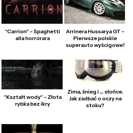
"Carrion" – Spaghetti
Arrinera Hussarya GT –
alla horrorara
Pierwsze polskie
superauto wyścigowe!
Zima, śnieg i … słońce.
"Kształt wody" – Złota
Jak zadbać o oczy na
rybka bez ikry
stoku?