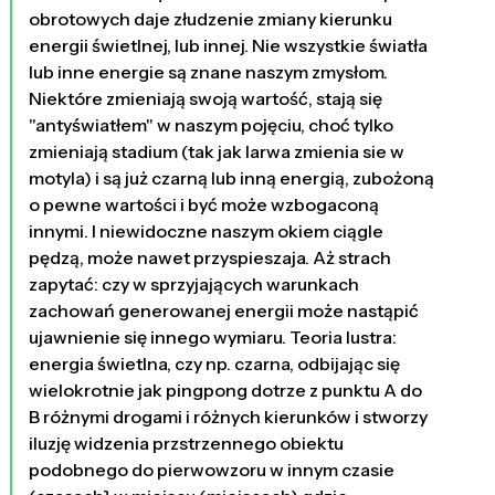
obrotowych daje złudzenie zmiany kierunku
energii świetlnej, lub innej. Nie wszystkie światła
lub inne energie są znane naszym zmysłom.
Niektóre zmieniają swoją wartość, stają się
"antyświatłem" w naszym pojęciu, choć tylko
zmieniają stadium (tak jak larwa zmienia sie w
motyla) i są już czarną lub inną energią, zubożoną
o pewne wartości i być może wzbogaconą
innymi. I niewidoczne naszym okiem ciągle
pędzą, może nawet przyspieszaja. Aż strach
zapytać: czy w sprzyjających warunkach
zachowań generowanej energii może nastąpić
ujawnienie się innego wymiaru. Teoria lustra:
energia świetlna, czy np. czarna, odbijając się
wielokrotnie jak pingpong dotrze z punktu A do
B różnymi drogami i różnych kierunków i stworzy
iluzję widzenia przstrzennego obiektu
podobnego do pierwowzoru w innym czasie