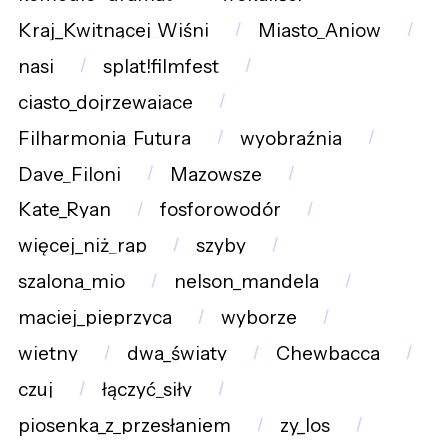
Kraj_Kwitnącej_Wiśni
Miasto_Aniow
nasi
splat!filmfest
ciasto_dojrzewające
Filharmonia_Futura
wyobraźnia
Dave_Filoni
Mazowsze
Kate_Ryan
fosforowodór
więcej_niż_rap
szyby
szalona_mio
nelson_mandela
maciej_pieprzyca
wyborze
wietny
dwa_światy
Chewbacca
czuj
łączyć_siły
piosenka_z_przesłaniem
zy_los