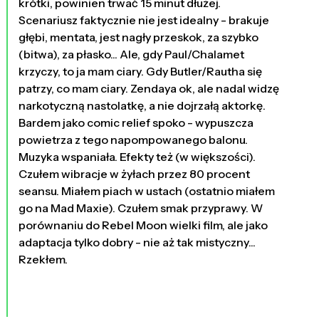
krótki, powinien trwać 15 minut dłużej.
Scenariusz faktycznie nie jest idealny - brakuje
głębi, mentata, jest nagły przeskok, za szybko
(bitwa), za płasko... Ale, gdy Paul/Chalamet
krzyczy, to ja mam ciary. Gdy Butler/Rautha się
patrzy, co mam ciary. Zendaya ok, ale nadal widzę
narkotyczną nastolatkę, a nie dojrzałą aktorkę.
Bardem jako comic relief spoko - wypuszcza
powietrza z tego napompowanego balonu.
Muzyka wspaniała. Efekty też (w większości).
Czułem wibracje w żyłach przez 80 procent
seansu. Miałem piach w ustach (ostatnio miałem
go na Mad Maxie). Czułem smak przyprawy. W
porównaniu do Rebel Moon wielki film, ale jako
adaptacja tylko dobry - nie aż tak mistyczny...
Rzekłem.