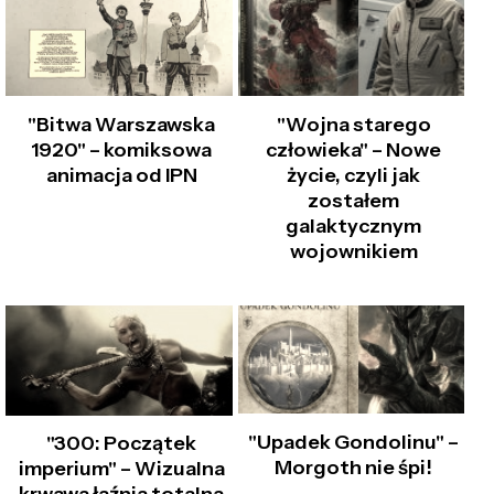
"Bitwa Warszawska
"Wojna starego
1920" – komiksowa
człowieka" – Nowe
animacja od IPN
życie, czyli jak
zostałem
galaktycznym
wojownikiem
"Upadek Gondolinu" –
"300: Początek
Morgoth nie śpi!
imperium" – Wizualna