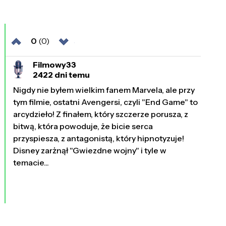
0
(0)
Filmowy33
2422 dni temu
Nigdy nie byłem wielkim fanem Marvela, ale przy
tym filmie, ostatni Avengersi, czyli "End Game" to
arcydzieło! Z finałem, który szczerze porusza, z
bitwą, która powoduje, że bicie serca
przyspiesza, z antagonistą, który hipnotyzuje!
Disney zarżnął "Gwiezdne wojny" i tyle w
temacie...