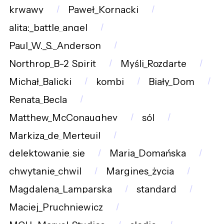
krwawy
Paweł_Kornacki
alita:_battle_angel
Paul_W._S._Anderson
Northrop_B-2_Spirit
Myśli_Rozdarte
Michał_Balicki
kombi
Biały_Dom
Renata_Becla
Matthew_McConaughey
sól
Markiza_de_Merteuil
delektowanie_się
Maria_Domańska
chwytanie_chwil
Margines_życia
Magdalena_Lamparska
standard
Maciej_Pruchniewicz