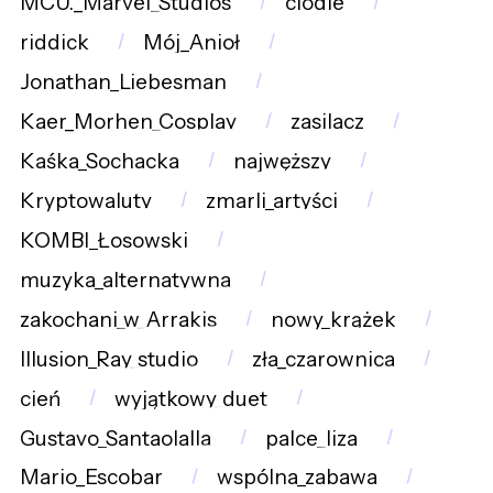
MCU._Marvel_Studios
clodie
riddick
Mój_Anioł
Jonathan_Liebesman
Kaer_Morhen_Cosplay
zasilacz
Kaśka_Sochacka
najwęższy
Kryptowaluty
zmarli_artyści
KOMBI_Łosowski
muzyka_alternatywna
zakochani_w_Arrakis
nowy_krążek
Illusion_Ray_studio
zła_czarownica
cień
wyjątkowy_duet
Gustavo_Santaolalla
palce_liza
Mario_Escobar
wspólna_zabawa