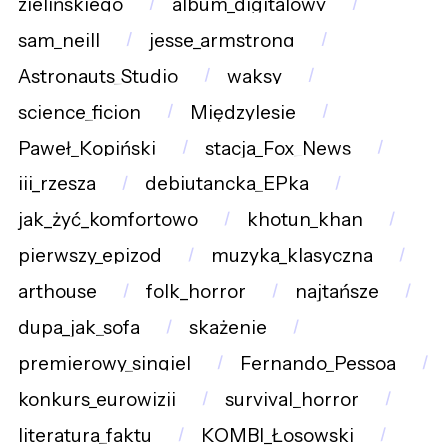
zielińskiego
album_digitalowy
sam_neill
jesse_armstrong
Astronauts_Studio
waksy
science_ficion
Międzylesie
Paweł_Kopiński
stacja_Fox_News
iii_rzesza
debiutancka_EPka
jak_żyć_komfortowo
khotun_khan
pierwszy_epizod
muzyka_klasyczna
arthouse
folk_horror
najtańsze
dupa_jak_sofa
skażenie
premierowy_singiel
Fernando_Pessoa
konkurs_eurowizji
survival_horror
literatura_faktu
KOMBI_Łosowski