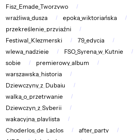
Fisz_Emade_Tworzywo
wrażliwa_dusza
epoka_wiktoriańska
przekreślenie_przyjaźni
Festiwal_Klezmerski
79_edycja
wlewa_nadzieję
FSO_Syrena_w_Kutnie
sobie
premierowy_album
warszawska_historia
Dziewczyny_z_Dubaju
walka_o_przetrwanie
Dziewczyn_z_Syberii
wakacyjna_playlista
Choderlos_de_Laclos
after_party