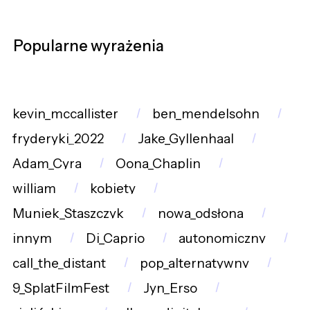
Popularne wyrażenia
kevin_mccallister
ben_mendelsohn
fryderyki_2022
Jake_Gyllenhaal
Adam_Cyra
Oona_Chaplin
william
kobiety
Muniek_Staszczyk
nowa_odsłona
innym
Di_Caprio
autonomiczny
call_the_distant
pop_alternatywny
9_SplatFilmFest
Jyn_Erso