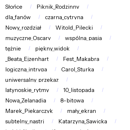
Słońce
Piknik_Rodzinny
dla_fanów
czarna_cytryna
Nowy_rozdział
Witold_Pilecki
muzyczne_Oscary
wspólna_pasja
tężnie
piękny_widok
_Beata_Ejzenhart
Fest_Makabra
logiczna_intryga
Carol_Sturka
uniwersalny_przekaz
latynoskie_rytmy
10_listopada
Nowa_Zelanadia
8-bitowa
Marek_Piekarczyk
mały_ekran
subtelny_nastrj
Katarzyna_Sawicka