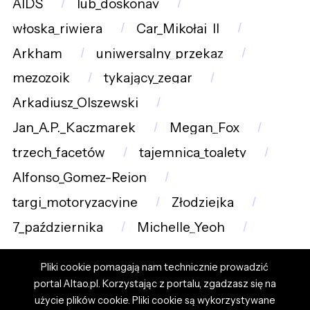
AIDS
lub_doskonay
włoska_riwiera
Car_Mikołaj_II
Arkham
uniwersalny_przekaz
mezozoik
tykający_zegar
Arkadiusz_Olszewski
Jan_A.P._Kaczmarek
Megan_Fox
trzech_facetów
tajemnica_toalety
Alfonso_Gomez-Rejon
targi_motoryzacyjne
Złodziejka
7_października
Michelle_Yeoh
Pliki cookie pomagają nam technicznie prowadzić
portal Altao.pl. Korzystając z portalu, zgadzasz się na
użycie plików cookie. Pliki cookie są wykorzystywane