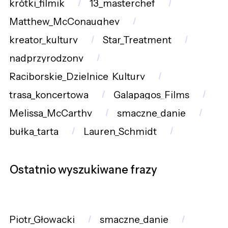
krótki_filmik
13_masterchef
Matthew_McConaughey
kreator_kultury
Star_Treatment
nadprzyrodzony
Raciborskie_Dzielnice_Kultury
trasa_koncertowa
Galapagos_Films
Melissa_McCarthy
smaczne_danie
bułka_tarta
Lauren_Schmidt
Ostatnio wyszukiwane frazy
Piotr_Głowacki
smaczne_danie