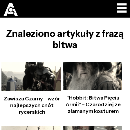
Znaleziono artykuły z frazą
bitwa
"Hobbit: Bitwa Pięciu
Zawisza Czarny – wzór
Armii" – Czarodziej ze
najlepszych cnót
złamanym kosturem
rycerskich