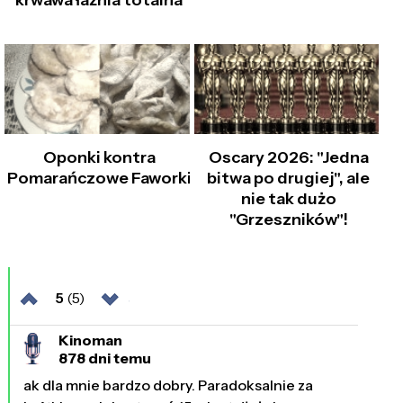
krwawa łaźnia totalna
Oponki kontra
Oscary 2026: "Jedna
Pomarańczowe Faworki
bitwa po drugiej", ale
nie tak dużo
"Grzeszników"!
5
(5)
Kinoman
878 dni temu
ak dla mnie bardzo dobry. Paradoksalnie za