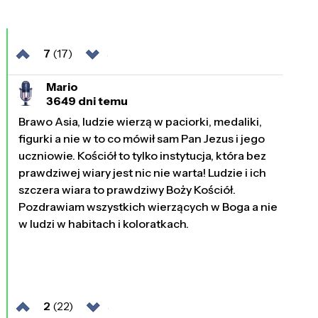
7
(17)
Mario
3649 dni temu
Brawo Asia, ludzie wierzą w paciorki, medaliki,
figurki a nie w to co mówił sam Pan Jezus i jego
uczniowie. Kościół to tylko instytucja, która bez
prawdziwej wiary jest nic nie warta! Ludzie i ich
szczera wiara to prawdziwy Boży Kościół.
Pozdrawiam wszystkich wierzących w Boga a nie
w ludzi w habitach i koloratkach.
2
(22)