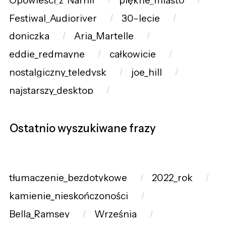
Opowieści_z_Narnii
piękne_miasto
Festiwal_Audioriver
30-lecie
doniczka
Aria_Martelle
eddie_redmayne
całkowicie
nostalgiczny_teledysk
joe_hill
najstarszy_desktop
Ostatnio wyszukiwane frazy
tłumaczenie_bezdotykowe
2022_rok
kamienie_nieskończoności
Bella_Ramsey
Września