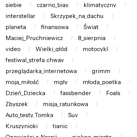
siebie
czarno_biay
klimatyczny
interstellar
Skrzypek_na_dachu
planeta
finansowa
Świat
Maciej_Pruchniewicz
8_sierpnia
video
Wielki_głód
motocykl
festiwal_strefa_chway
przeglądarka_internetowa
grimm
moja_miłość
mgły
młoda_poetka
Dzień_Dziecka
fassbender
Foals
Zbyszek
misja_ratunkowa
Auto_testy_Tomka
Suv
Kruszynioki
tianic