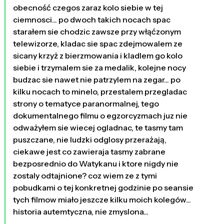
obecność czegos zaraz kolo siebie w tej
ciemnosci... po dwoch takich nocach spac
starałem sie chodzic zawsze przy włąćzonym
telewizorze, kladac sie spac zdejmowalem ze
sicany krzyż z bierzmowania i kladlem go kolo
siebie i trzymalem sie za medalik, kolejne nocy
budzac sie nawet nie patrzylem na zegar... po
kilku nocach to minelo, przestalem przegladac
strony o tematyce paranormalnej, tego
dokumentalnego filmu o egzorcyzmach juz nie
odważyłem sie wiecej ogladnac, te tasmy tam
puszczane, nie ludzki odglosy przerażają,
ciekawe jest co zawieraja tasmy zabrane
bezposrednio do Watykanu i ktore nigdy nie
zostaly odtajnione? coz wiem ze z tymi
pobudkami o tej konkretnej godzinie po seansie
tych filmow miało jeszcze kilku moich kolegów...
historia autemtyczna, nie zmyslona...