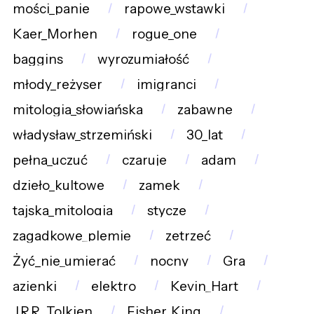
mości_panie
rapowe_wstawki
Kaer_Morhen
rogue_one
baggins
wyrozumiałość
młody_reżyser
imigranci
mitologia_słowiańska
zabawne
władysław_strzemiński
30_lat
pełna_uczuć
czaruje
adam
dzieło_kultowe
zamek
tajska_mitologia
stycze
zagadkowe_plemię
zetrzeć
Żyć_nie_umierać
nocny
Gra
azienki
elektro
Kevin_Hart
J.R.R._Tolkien
Fisher_King