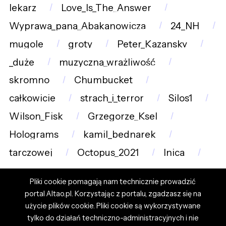
lekarz
Love_Is_The_Answer
Wyprawa_pana_Abakanowicza
24_NH
mugole
groty
Peter_Kazansky
_duże
muzyczna_wrażliwość
skromno
Chumbucket
całkowicie
strach_i_terror
Silos1
Wilson_Fisk
Grzegorze_Ksel
Holograms
kamil_bednarek
tarczowej
Octopus_2021
lnica
Pliki cookie pomagają nam technicznie prowadzić
portal Altao.pl. Korzystając z portalu, zgadzasz się na
użycie plików cookie. Pliki cookie są wykorzystywane
tylko do działań techniczno-administracyjnych i nie