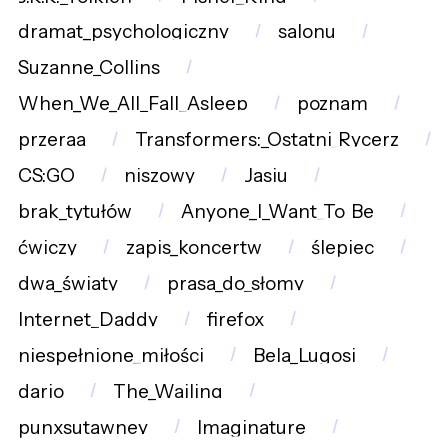
dramat_psychologiczny
salonu
Suzanne_Collins
When_We_All_Fall_Asleep
poznam
przeraa
Transformers:_Ostatni_Rycerz
CS:GO
niszowy
Jasiu
brak_tytułów
Anyone_I_Want_To_Be
ćwiczy
zapis_koncertw
ślepiec
dwa_światy
prasa_do_słomy
Internet_Daddy
firefox
niespełnione_miłości
Bela_Lugosi
dario
The_Wailing
punxsutawney
Imaginature