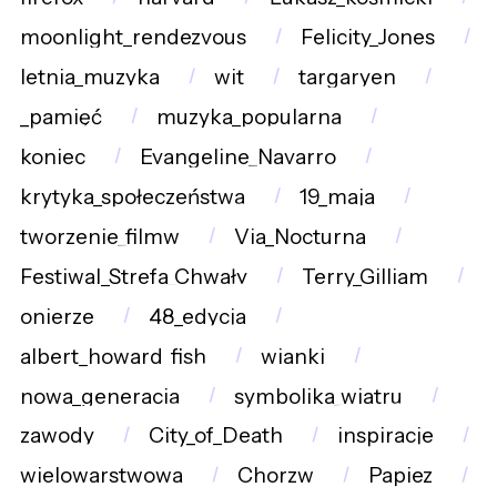
moonlight_rendezvous
Felicity_Jones
letnia_muzyka
wit
targaryen
_pamięć
muzyka_popularna
koniec
Evangeline_Navarro
krytyka_społeczeństwa
19_maja
tworzenie_filmw
Via_Nocturna
Festiwal_Strefa_Chwały
Terry_Gilliam
onierze
48_edycja
albert_howard_fish
wianki
nowa_generacja
symbolika_wiatru
zawody
City_of_Death
inspiracje
wielowarstwowa
Chorzw
Papiez