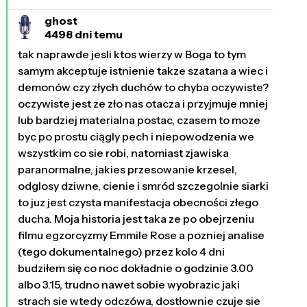
ghost
4498 dni temu
tak naprawde jesli ktos wierzy w Boga to tym
samym akceptuje istnienie takze szatana a wiec i
demonów czy złych duchów to chyba oczywiste?
oczywiste jest ze zło nas otacza i przyjmuje mniej
lub bardziej materialna postac, czasem to moze
byc po prostu ciągly pech i niepowodzenia we
wszystkim co sie robi, natomiast zjawiska
paranormalne, jakies przesowanie krzesel,
odglosy dziwne, cienie i smród szczegolnie siarki
to juz jest czysta manifestacja obecności złego
ducha. Moja historia jest taka ze po obejrzeniu
filmu egzorcyzmy Emmile Rose a pozniej analise
(tego dokumentalnego) przez kolo 4 dni
budziłem się co noc dokładnie o godzinie 3.00
albo 3.15, trudno nawet sobie wyobrazic jaki
strach sie wtedy odczówa, dostłownie czuje sie