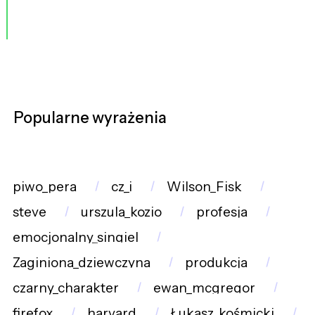
Popularne wyrażenia
piwo_pera
cz_i
Wilson_Fisk
steve
urszula_kozio
profesja
emocjonalny_singiel
Zaginiona_dziewczyna
produkcja
czarny_charakter
ewan_mcgregor
firefox
harvard
Łukasz_kośmicki