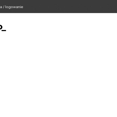
ga / logowanie
o_