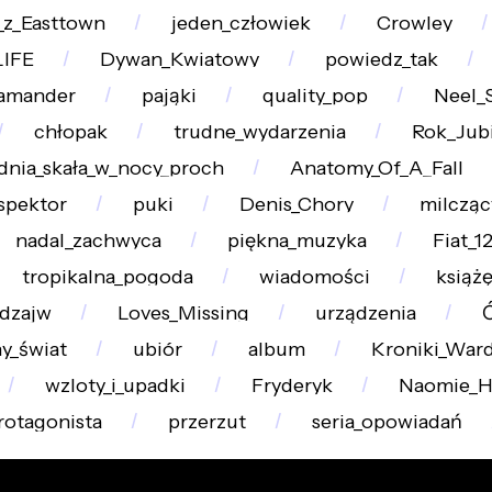
_z_Easttown
jeden_człowiek
Crowley
LIFE
Dywan_Kwiatowy
powiedz_tak
amander
pająki
quality_pop
Neel_
chłopak
trudne_wydarzenia
Rok_Jub
dnia_skała_w_nocy_proch
Anatomy_Of_A_Fall
spektor
puki
Denis_Chory
milcząc
nadal_zachwyca
piękna_muzyka
Fiat_1
tropikalna_pogoda
wiadomości
książ
dzajw
Loves_Missing
urządzenia
y_świat
ubiór
album
Kroniki_War
wzloty_i_upadki
Fryderyk
Naomie_Ha
rotagonista
przerzut
seria_opowiadań