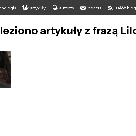
onologia
artykuły
autorzy
poczta
załóż blo
leziono artykuły z frazą Lil