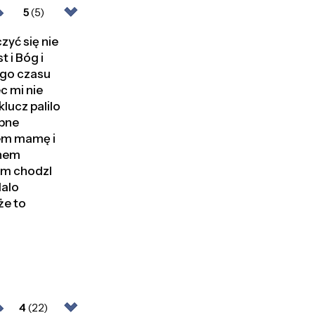
5
(5)
zyć się nie
t i Bóg i
ego czasu
c mi nie
lucz palilo
obne
lem mamę i
anem
sam chodzl
dalo
że to
4
(22)