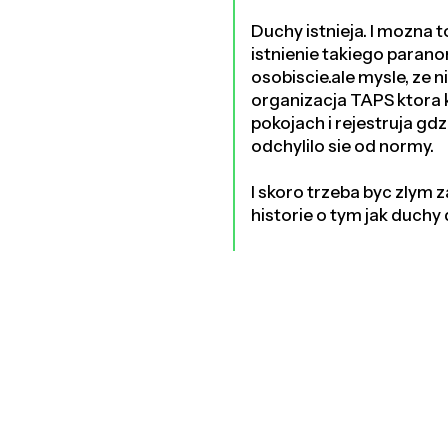
Duchy istnieja. I mozna 
istnienie takiego parano
osobiscie.ale mysle, ze
organizacja TAPS ktora 
pokojach i rejestruja g
odchylilo sie od normy.
I skoro trzeba byc zlym 
historie o tym jak duchy 