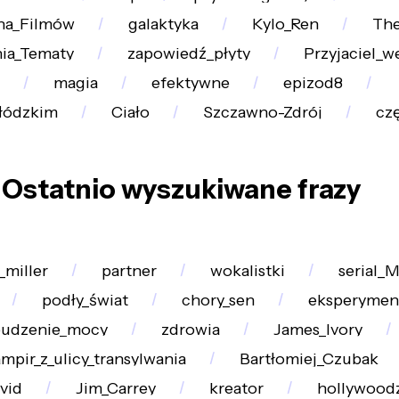
na_Filmów
galaktyka
Kylo_Ren
The
ia_Tematy
zapowiedź_płyty
Przyjaciel_w
magia
efektywne
epizod8
łódzkim
Ciało
Szczawno-Zdrój
cz
Ostatnio wyszukiwane frazy
_miller
partner
wokalistki
serial_M
podły_świat
chory_sen
eksperymen
budzenie_mocy
zdrowia
James_Ivory
mpir_z_ulicy_transylwania
Bartłomiej_Czubak
vid
Jim_Carrey
kreator
hollywoodz