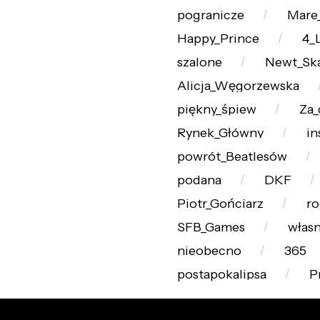
pogranicze
Mare
Happy_Prince
4_
szalone
Newt_Sk
Alicja_Węgorzewska
piękny_śpiew
Za_
Rynek_Główny
in
powrót_Beatlesów
podana
DKF
Piotr_Gońciarz
ro
SFB_Games
własn
nieobecno
365
postapokalipsa
P