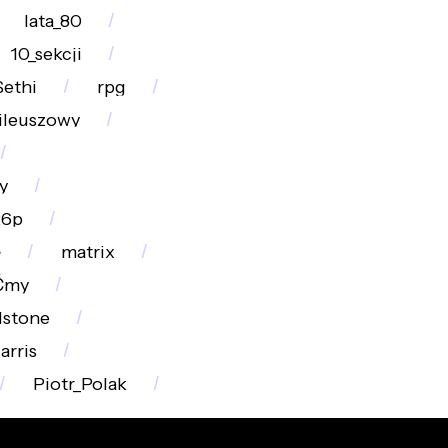
lata_80
10_sekcji
Sethi
rpg
ileuszowy
y
26p
ę
matrix
Ćmy
dstone
rris
Piotr_Polak