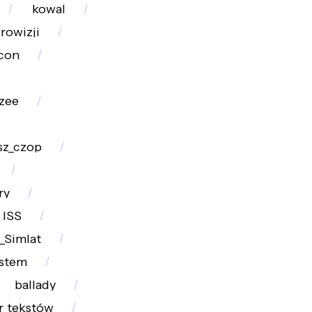
kowal
rowizji
con
izee
sz_czop
ry
ISS
_Simlat
estem
ballady
r_tekstów