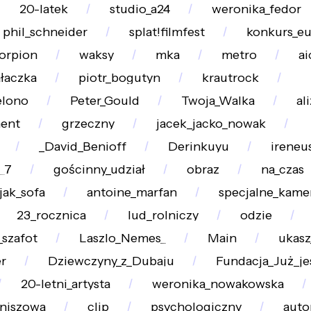
20-latek
studio_a24
weronika_fedor
phil_schneider
splat!filmfest
konkurs_eu
orpion
waksy
mka
metro
ai
ałaczka
piotr_bogutyn
krautrock
elono
Peter_Gould
Twoja_Walka
al
ent
grzeczny
jacek_jacko_nowak
_David_Benioff
Derinkuyu
ireneu
_7
gościnny_udział
obraz
na_czas
jak_sofa
antoine_marfan
specjalne_kame
23_rocznica
lud_rolniczy
odzie
szafot
Laszlo_Nemes_
Main
ukasz
er
Dziewczyny_z_Dubaju
Fundacja_Już_j
20-letni_artysta
weronika_nowakowska
niszowa
clip
psychologiczny
auto