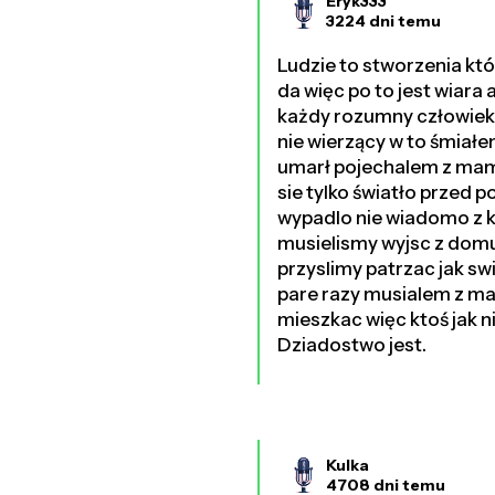
Eryk333
3224 dni temu
Ludzie to stworzenia któ
da więc po to jest wiara a
każdy rozumny człowiek 
nie wierzący w to śmiałe
umarł pojechalem z mamą
sie tylko światło przed
wypadlo nie wiadomo z k
musielismy wyjsc z domu
przyslimy patrzac jak sw
pare razy musialem z ma
mieszkac więc ktoś jak n
Dziadostwo jest.
Kulka
4708 dni temu