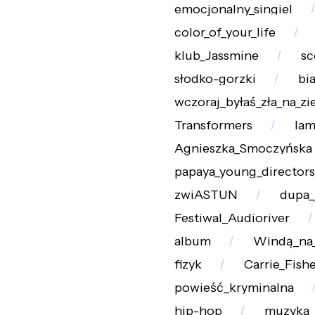
emocjonalny_singiel
color_of_your_life
klub_Jassmine
sc
słodko-gorzki
bi
wczoraj_byłaś_zła_na_zi
Transformers
lam
Agnieszka_Smoczyńska
papaya_young_directors
zwiASTUN
dupa_
Festiwal_Audioriver
album
Windą_na_
fizyk
Carrie_Fish
powieść_kryminalna
hip-hop
muzyka_