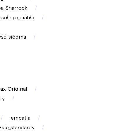
a_Sharrock
esołego_diabła
ęść_siódma
ax_Original
ty
empatia
kie_standardy