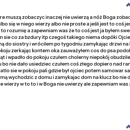
re muszą zobaczyc inaczej nie uwierzą a nóż Boga zobac
lbo się w niego wierzy albo nie proste a jeśli jest to coś jes
to rozumię a zapewniam was że to coś jest ja byłem sw
m sie co za bzdury itp czegoś takiego niema dopóki Ojcie
 do siostry i wrócilem po tygodniu zamykając drzwi na k
 pokoju zerkając kontem oka zauważyłem cos do psa pod
ąt i wpadło do pokoju czułem cholerny niepokój obudzi
 bo nie dało usiedziec czułem coś złego dopiero nad r
iatlo sie w pokoju pali gdzie był ojciec potem samowar 
mą wychodzic z domu i zamykajac dom na klucz bo nie 
ie wierzy w to to i w Boga nie uwierzy ale zapewniam was 