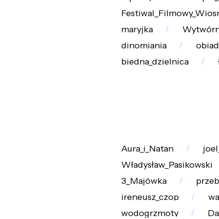
Festiwal_Filmowy_Wios
maryjka
Wytwórn
dinomiania
obiad
biedna_dzielnica
Aura_i_Natan
joel
Władysław_Pasikowski
3_Majówka
prze
ireneusz_czop
wa
wodogrzmoty
Da