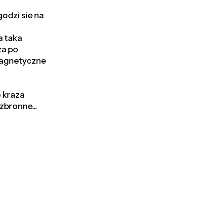
godzi sie na
a taka
za po
omagnetyczne
o kraza
zbronne...