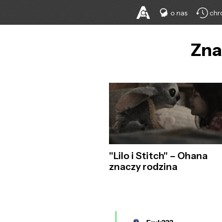
o nas
chr
Zna
"Lilo i Stitch" – Ohana
znaczy rodzina