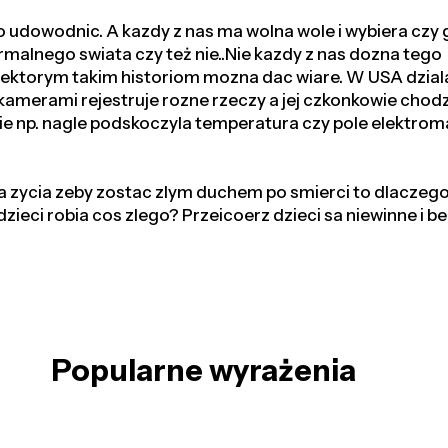
to udowodnic. A kazdy z nas ma wolna wole i wybiera czy 
rmalnego swiata czy też nie..Nie kazdy z nas dozna tego
 niektorym takim historiom mozna dac wiare. W USA dzial
kamerami rejestruje rozne rzeczy a jej czkonkowie chod
dzie np. nagle podskoczyla temperatura czy pole elektr
za zycia zeby zostac zlym duchem po smierci to dlaczeg
dzieci robia cos zlego? Przeicoerz dzieci sa niewinne i be
Popularne wyrażenia