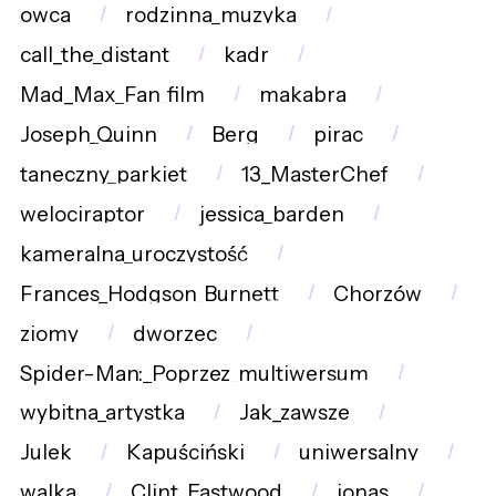
owca
rodzinna_muzyka
call_the_distant
kadr
Mad_Max_Fan_film
makabra
Joseph_Quinn
Berg
pirac
taneczny_parkiet
13_MasterChef
welociraptor
jessica_barden
kameralna_uroczystość
Frances_Hodgson_Burnett
Chorzów
ziomy
dworzec
Spider-Man:_Poprzez_multiwersum
wybitna_artystka
Jak_zawsze
Julek
Kapuściński
uniwersalny
walka
Clint_Eastwood
jonas