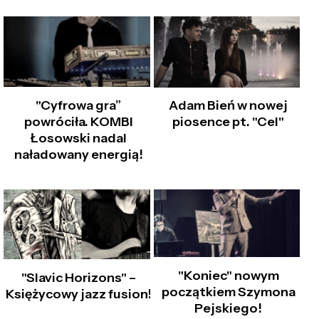
"Cyfrowa gra”
Adam Bień w nowej
powróciła. KOMBI
piosence pt. "Cel"
Łosowski nadal
naładowany energią!
"Koniec" nowym
"Slavic Horizons" –
początkiem Szymona
Księżycowy jazz fusion!
Pejskiego!