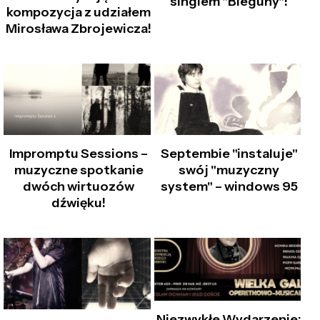
singlem "Bieguny"!
kompozycja z udziałem
Mirosława Zbrojewicza!
Impromptu Sessions –
Septembie "instaluje"
muzyczne spotkanie
swój "muzyczny
dwóch wirtuozów
system" – windows 95
dźwięku!
Niezwykłe Wydarzenie: