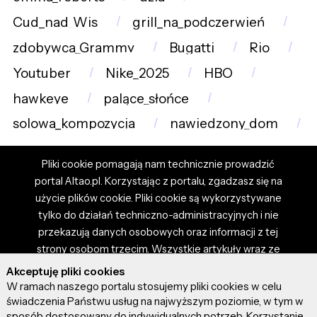
Cud_nad_Wis
grill_na_podczerwień
zdobywca_Grammy
Bugatti
Rio
Youtuber
Nike_2025
HBO
hawkeye
palące_słońce
solowa_kompozycja
nawiedzony_dom
Pliki cookie pomagają nam technicznie prowadzić
portal Altao.pl. Korzystając z portalu, zgadzasz się na
użycie plików cookie. Pliki cookie są wykorzystywane
tylko do działań techniczno-administracyjnych i nie
przekazują danych osobowych oraz informacji z tej
strony osobom trzecim. Wszystkie artykuły wraz ze
zdjęciami i materiałami dostępnymi na portalu są
Akceptuję pliki cookies
własnością użytkowników. Administrator i właściciel
W ramach naszego portalu stosujemy pliki cookies w celu
portalu nie ponosi odpowiedzialności za tresci
świadczenia Państwu usług na najwyższym poziomie, w tym w
sposób dostosowany do indywidualnych potrzeb. Korzystanie