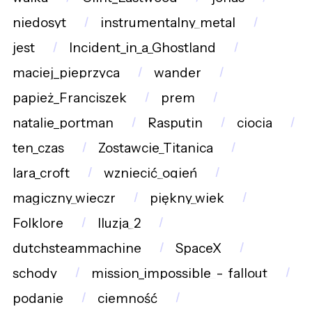
niedosyt
instrumentalny_metal
jest
Incident_in_a_Ghostland
maciej_pieprzyca
wander
papież_Franciszek
prem
natalie_portman
Rasputin
ciocia
ten_czas
Zostawcie_Titanica
lara_croft
wzniecić_ogień
magiczny_wieczr
piękny_wiek
Folklore
Iluzja_2
dutchsteammachine
SpaceX
schody
mission_impossible_-_fallout
podanie
ciemność