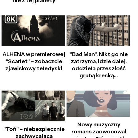
nie z tej planety
ALHENA w premierowej
"Bad Man". Nikt go nie
"Scarlet" – zobaczcie
zatrzyma, idzie dalej,
zjawiskowy teledysk!
oddziela przeszłość
grubą kreską…
Nowy muzyczny
"Toń" – niebezpiecznie
romans zaowocował
zachwycająca