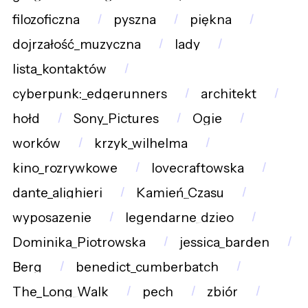
filozoficzna
pyszna
piękna
dojrzałość_muzyczna
lady
lista_kontaktów
cyberpunk:_edgerunners
architekt
hołd
Sony_Pictures
Ogie
worków
krzyk_wilhelma
kino_rozrywkowe
lovecraftowska
dante_alighieri
Kamień_Czasu
wyposazenie
legendarne_dzieo
Dominika_Piotrowska
jessica_barden
Berg
benedict_cumberbatch
The_Long_Walk
pech
zbiór