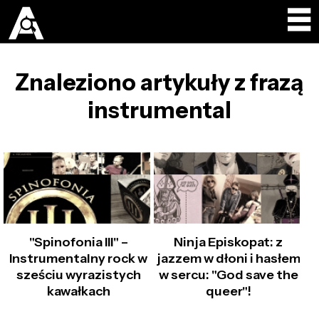
Znaleziono artykuły z frazą
instrumental
"Spinofonia III" –
Ninja Episkopat: z
Instrumentalny rock w
jazzem w dłoni i hasłem
sześciu wyrazistych
w sercu: "God save the
kawałkach
queer"!