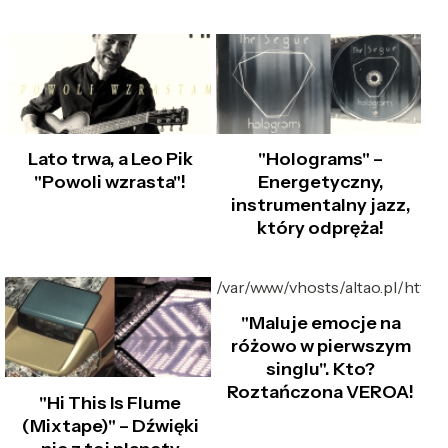
Lato trwa, a Leo Pik
"Holograms" –
"Powoli wzrasta"!
Energetyczny,
instrumentalny jazz,
który odpręża!
/var/www/vhosts/altao.pl/http
"Maluje emocje na
różowo w pierwszym
singlu". Kto?
Roztańczona VEROA!
"Hi This Is Flume
(Mixtape)" – Dźwięki