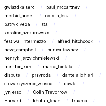
gwiazdka_serc
paul_mccartney
morbid_angel
natalia_lesz
patryk_vega
sta
karolina_szczurowska
festiwal_intermezzo
alfred_hitchcock
neve_campbell
punxsutawney
henryk_jerzy_chmielewski
min-hie_kim
marco_hietala
dispute
przyroda
dante_alighieri
stowarzyszenie_wiosna
dawki
jyn_erso
Colin_Trevorrow
Harvard
khotun_khan
trauma