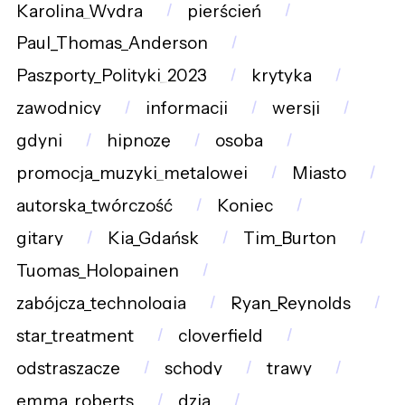
Karolina_Wydra
pierścień
Paul_Thomas_Anderson
Paszporty_Polityki_2023
krytyka
zawodnicy
informacji
wersji
gdyni
hipnozę
osoba
promocja_muzyki_metalowej
Miasto
autorska_twórczość
Koniec
gitary
Kia_Gdańsk
Tim_Burton
Tuomas_Holopainen
zabójcza_technologia
Ryan_Reynolds
star_treatment
cloverfield
odstraszacze
schody
trawy
emma_roberts
dzia