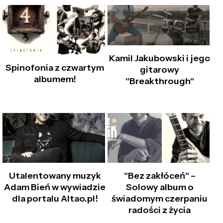
Kamil Jakubowski i jego
Spinofonia z czwartym
gitarowy
albumem!
"Breakthrough"
Utalentowany muzyk
"Bez zakłóceń" –
Adam Bień w wywiadzie
Solowy album o
dla portalu Altao.pl!
świadomym czerpaniu
radości z życia