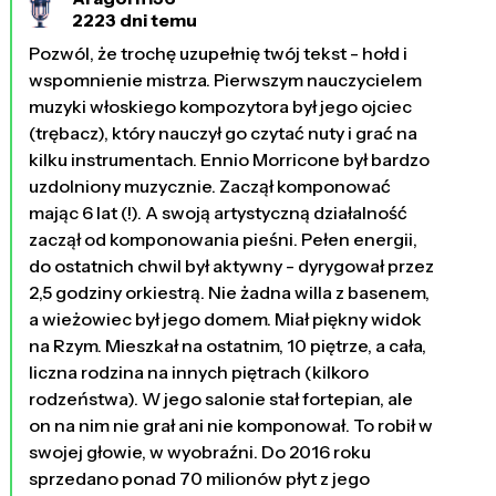
2223 dni temu
Pozwól, że trochę uzupełnię twój tekst - hołd i
wspomnienie mistrza. Pierwszym nauczycielem
muzyki włoskiego kompozytora był jego ojciec
(trębacz), który nauczył go czytać nuty i grać na
kilku instrumentach. Ennio Morricone był bardzo
uzdolniony muzycznie. Zaczął komponować
mając 6 lat (!). A swoją artystyczną działalność
zaczął od komponowania pieśni. Pełen energii,
do ostatnich chwil był aktywny - dyrygował przez
2,5 godziny orkiestrą. Nie żadna willa z basenem,
a wieżowiec był jego domem. Miał piękny widok
na Rzym. Mieszkał na ostatnim, 10 piętrze, a cała,
liczna rodzina na innych piętrach (kilkoro
rodzeństwa). W jego salonie stał fortepian, ale
on na nim nie grał ani nie komponował. To robił w
swojej głowie, w wyobraźni. Do 2016 roku
sprzedano ponad 70 milionów płyt z jego