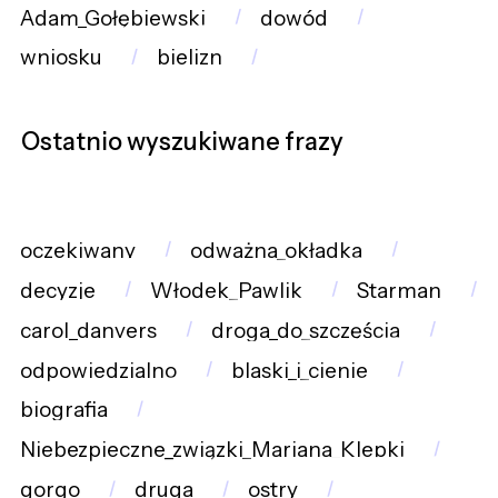
Adam_Gołębiewski
dowód
wniosku
bielizn
Ostatnio wyszukiwane frazy
oczekiwany
odważna_okładka
decyzje
Włodek_Pawlik
Starman
carol_danvers
droga_do_szczęścia
odpowiedzialno
blaski_i_cienie
biografia
Niebezpieczne_związki_Mariana_Klepki
gorgo
druga
ostry