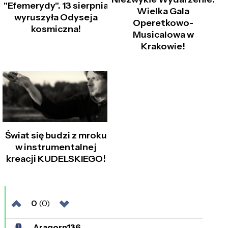
"Efemerydy". 13 sierpnia
Wielka Gala
wyruszyła Odyseja
Operetkowo-
kosmiczna!
Musicalowa w
Krakowie!
Świat się budzi z mroku
w instrumentalnej
kreacji KUDELSKIEGO!
0
(0)
Aragorn136