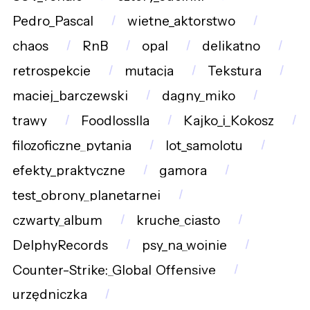
Pedro_Pascal
wietne_aktorstwo
chaos
RnB
opal
delikatno
retrospekcje
mutacja
Tekstura
maciej_barczewski
dagny_miko
trawy
Foodlosslla
Kajko_i_Kokosz
filozoficzne_pytania
lot_samolotu
efekty_praktyczne
gamora
test_obrony_planetarnej
czwarty_album
kruche_ciasto
DelphyRecords
psy_na_wojnie
Counter-Strike:_Global_Offensive
urzędniczka