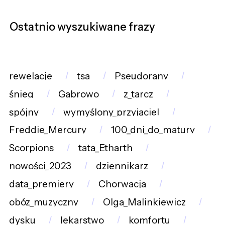
Ostatnio wyszukiwane frazy
rewelacje
tsa
Pseudorany
śnieg
Gabrowo
z_tarcz
spójny
wymyślony_przyjaciel
Freddie_Mercury
100_dni_do_matury
Scorpions
tata_Etharth
nowości_2023
dziennikarz
data_premiery
Chorwacja
obóz_muzyczny
Olga_Malinkiewicz
dysku
lekarstwo
komfortu