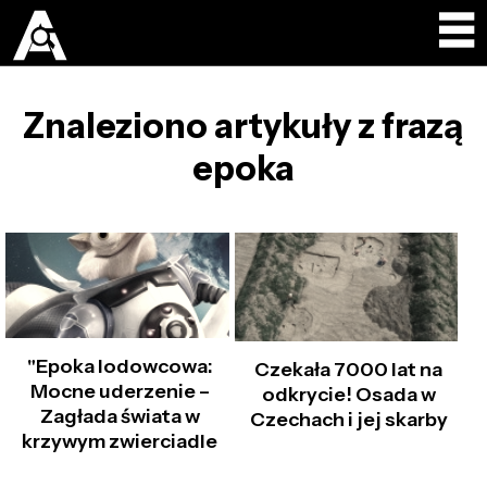
Znaleziono artykuły z frazą
epoka
"Epoka lodowcowa:
Czekała 7000 lat na
Mocne uderzenie –
odkrycie! Osada w
Zagłada świata w
Czechach i jej skarby
krzywym zwierciadle