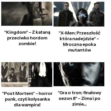
"Kingdom" – Z kataną
"X-Men: Przeszłość
przeciwko hordom
która nadejdzie" –
zombie!
Mroczna epoka
mutantów
"Gra o tron: finałowy
"Post Mortem" – horror
sezon 8" – Zima i po
punk, czyli kołysanka
zimie...
dla wampira!