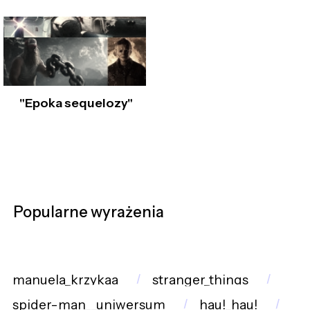
"Epoka sequelozy"
Popularne wyrażenia
manuela_krzykaa
stranger_things
spider-man__uniwersum
hau!_hau!