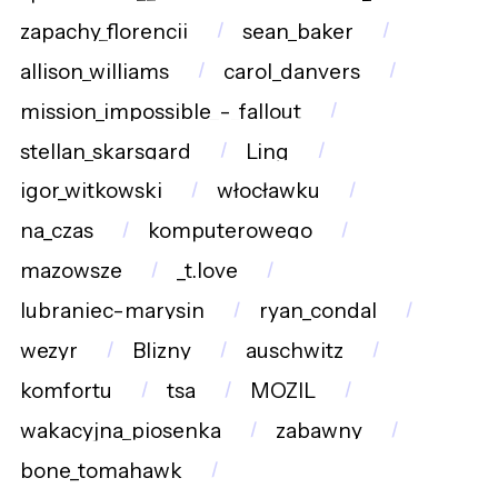
zapachy_florencji
sean_baker
allison_williams
carol_danvers
mission_impossible_-_fallout
stellan_skarsgard
Ling
igor_witkowski
włocławku
na_czas
komputerowego
mazowsze
_t.love
lubraniec-marysin
ryan_condal
wezyr
Blizny
auschwitz
komfortu
tsa
MOZIL
wakacyjna_piosenka
zabawny
bone_tomahawk