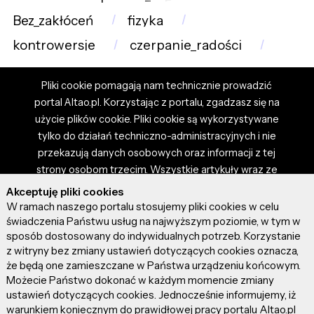
Bez_zakłóceń
fizyka
kontrowersje
czerpanie_radości
Pliki cookie pomagają nam technicznie prowadzić
portal Altao.pl. Korzystając z portalu, zgadzasz się na
użycie plików cookie. Pliki cookie są wykorzystywane
tylko do działań techniczno-administracyjnych i nie
przekazują danych osobowych oraz informacji z tej
strony osobom trzecim. Wszystkie artykuły wraz ze
zdjęciami i materiałami dostępnymi na portalu są
Akceptuję pliki cookies
własnością użytkowników. Administrator i właściciel
W ramach naszego portalu stosujemy pliki cookies w celu
portalu nie ponosi odpowiedzialności za tresci
świadczenia Państwu usług na najwyższym poziomie, w tym w
sposób dostosowany do indywidualnych potrzeb. Korzystanie
prezentowane przez autorów artykułów. Dodając
z witryny bez zmiany ustawień dotyczących cookies oznacza,
artykuł, zgadzasz się z regulaminem portalu oraz
że będą one zamieszczane w Państwa urządzeniu końcowym.
ponosisz odpowiedzialność za wszystkie materiały
Możecie Państwo dokonać w każdym momencie zmiany
umieszczone przez Ciebie na stronie altao.pl.
ustawień dotyczących cookies. Jednocześnie informujemy, iż
Szczegóły dostępne w regulaminie portalu.
warunkiem koniecznym do prawidłowej pracy portalu Altao.pl