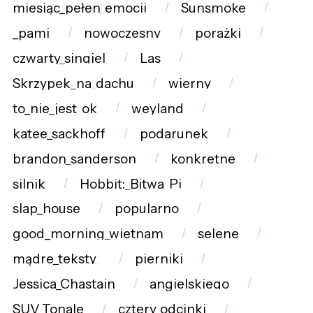
miesiąc_pełen_emocji
Sunsmoke
_pami
nowoczesny
porażki
czwarty_singiel
Las
Skrzypek_na_dachu
wierny
to_nie_jest_ok
weyland
katee_sackhoff
podarunek
brandon_sanderson
konkretne
silnik
Hobbit:_Bitwa_Pi
slap_house
popularno
good_morning_wietnam
selene
mądre_teksty_
pierniki
Jessica_Chastain
angielskiego
SUV_Tonale
cztery_odcinki