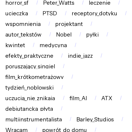
horror_sf
Peter_Watts
leczenie
ucieczka
PTSD
receptory_dotyku
wspomnienia
projektant
autor_tekstów
Nobel
pyłki
kwintet
medycyna
efekty_praktyczne
indie_jazz
poruszający_singiel
film_krótkometrażowy
tydzień_noblowski
uczucia_nie_znikają
film_AI
ATX
debiutancka_płyta
multiinstrumentalista
Barley_Studios
Wracam
powrót_do_domu