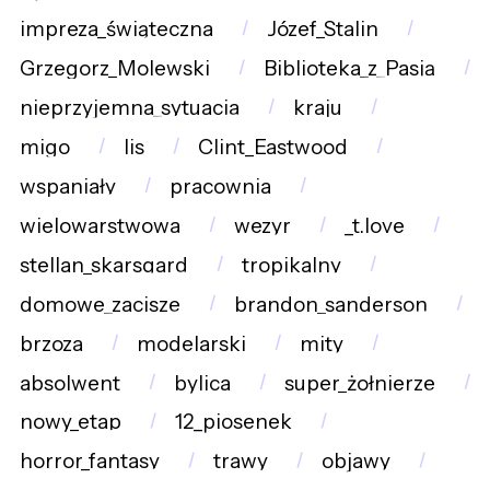
impreza_świąteczna
Józef_Stalin
Grzegorz_Molewski
Biblioteka_z_Pasją
nieprzyjemna_sytuacja
kraju
migo
lis
Clint_Eastwood
wspaniały
pracownia
wielowarstwowa
wezyr
_t.love
stellan_skarsgard
tropikalny
domowe_zacisze
brandon_sanderson
brzoza
modelarski
mity
absolwent
bylica
super_żołnierze
nowy_etap
12_piosenek
horror_fantasy
trawy
objawy