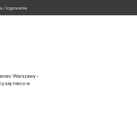
ga / logowanie
zkaniec Warszawy -
cy się nieco w