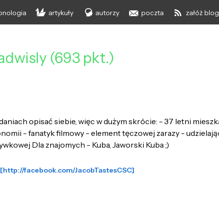
onologia
artykuły
autorzy
poczta
załóż blo
dwisly (693 pkt.)
zdaniach opisać siebie, więc w dużym skrócie: - 37 letni mies
onomii - fanatyk filmowy - element tęczowej zarazy - udzielają
ywkowej Dla znajomych - Kuba, Jaworski Kuba ;)
 [http://facebook.com/JacobTastesCSC]