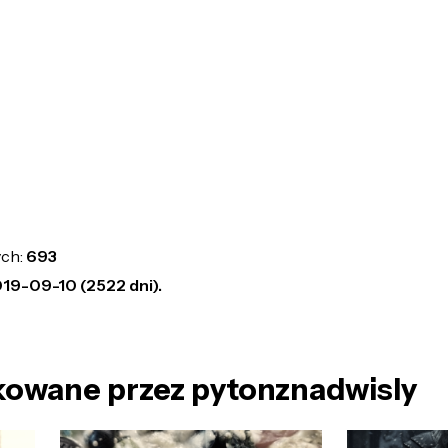
ych:
693
19-09-10 (2522 dni).
kowane przez pytonznadwisly