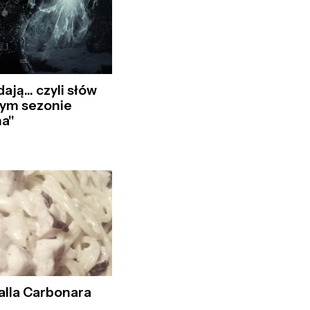
ają... czyli słów
wym sezonie
a"
alla Carbonara