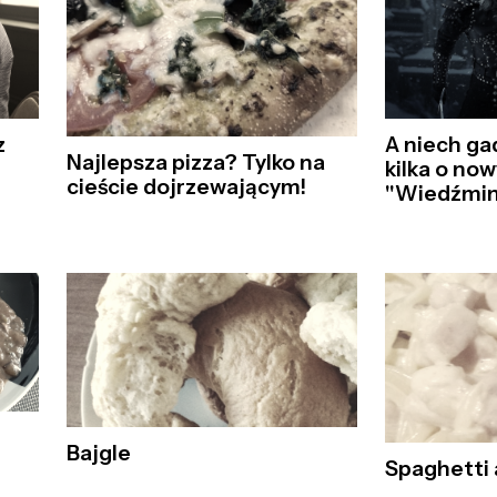
z
A niech gad
Najlepsza pizza? Tylko na
kilka o no
cieście dojrzewającym!
"Wiedźmin
Bajgle
Spaghetti 