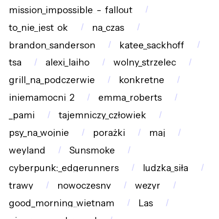
mission_impossible_-_fallout
to_nie_jest_ok
na_czas
brandon_sanderson
katee_sackhoff
tsa
alexi_laiho
wolny_strzelec
grill_na_podczerwie
konkretne
iniemamocni_2
emma_roberts
_pami
tajemniczy_człowiek
psy_na_wojnie
porażki
maj
weyland
Sunsmoke
cyberpunk:_edgerunners
ludzka_siła
trawy
nowoczesny
wezyr
good_morning_wietnam
Las