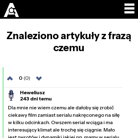
Znaleziono artykuły z frazą
czemu
0
(0)
Heweliusz
243 dni temu
Dla mnie nie wiem czemu ale dałoby się zrobić
ciekawy film zamiast serialu nakręconego na siłę
w kilku odcinkach. Owszem serial wciąga i ma
interesujący klimat ale trochę się ciągnie. Mało
jest zwrotów i dynamiki jakiej np. mamy w serialu