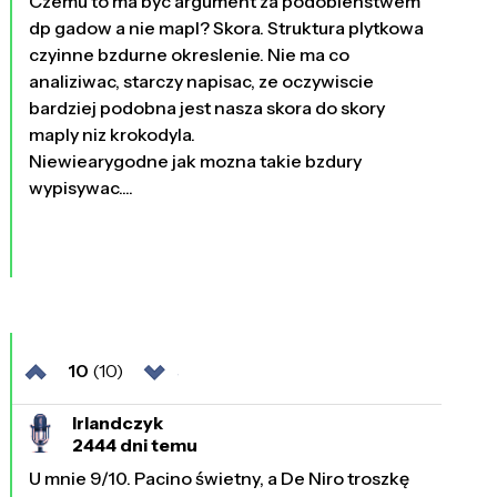
Czemu to ma byc argument za podobienstwem
dp gadow a nie mapl? Skora. Struktura plytkowa
czyinne bzdurne okreslenie. Nie ma co
analiziwac, starczy napisac, ze oczywiscie
bardziej podobna jest nasza skora do skory
maply niz krokodyla.
Niewiearygodne jak mozna takie bzdury
wypisywac....
10
(10)
Irlandczyk
2444 dni temu
U mnie 9/10. Pacino świetny, a De Niro troszkę