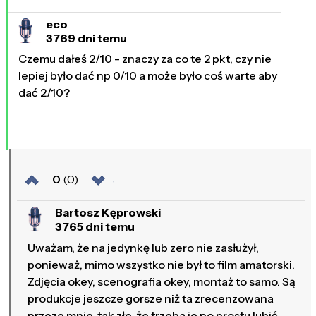
eco
3769 dni temu
Czemu dałeś 2/10 - znaczy za co te 2 pkt, czy nie
lepiej było dać np 0/10 a może było coś warte aby
dać 2/10?
0
(0)
Bartosz Kęprowski
3765 dni temu
Uważam, że na jedynkę lub zero nie zasłużył,
ponieważ, mimo wszystko nie był to film amatorski.
Zdjęcia okey, scenografia okey, montaż to samo. Są
produkcje jeszcze gorsze niż ta zrecenzowana
przeze mnie, tak złe, że trzeba je po prostu lubić,