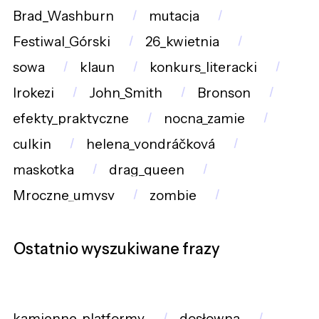
Brad_Washburn
mutacja
Festiwal_Górski
26_kwietnia
sowa
klaun
konkurs_literacki
Irokezi
John_Smith
Bronson
efekty_praktyczne
nocna_zamie
culkin
helena_vondráčková
maskotka
drag_queen
Mroczne_umysy
zombie
Ostatnio wyszukiwane frazy
kamienne_platformy
dosłowna