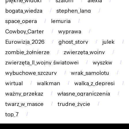
piękne_widoki
szalom
alexia
bogata_wiedza
stephen_lang
space_opera
lemuria
Cowboy_Carter
wyprawa
Eurowizja_2026
ghost_story
julek
zombie_żołnierze
zwierzęta_wojny
zwierzęta_II_wojny_światowej
wyszkw
wybuchowe_szczury
wrak_samolotu
wirtual
walkman
walka_z_depresj
ważny_przekaz
własne_ograniczenia
twarz_w_masce
trudne_życie
top_7