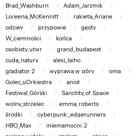
Brad_Washburn
Adam_Jarzmik
Loreena_McKennitt
rakieta_Ariane
odziey
przypowie
gęsty
W_ciemności
końca
osobisty_utwr
grand_budapest
cuda_natury
alexi_laiho
gladiator_2
wyprawa_w_góry
oma
Golec_uOrkiestra
anioł
Festiwal_Górski
Sanctity_of_Space
wolny_strzelec
emma_roberts
środki
cyberpunk:_edgerunners
HBO_Max
iniemamocni_2