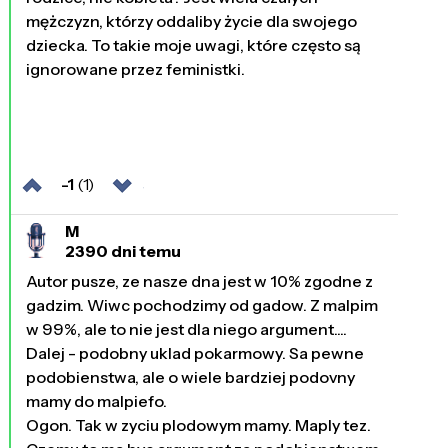
mężczyzn, którzy oddaliby życie dla swojego
dziecka. To takie moje uwagi, które często są
ignorowane przez feministki.
-1
(1)
M
2390 dni temu
Autor pusze, ze nasze dna jest w 10% zgodne z
gadzim. Wiwc pochodzimy od gadow. Z malpim
w 99%, ale to nie jest dla niego argument....
Dalej - podobny uklad pokarmowy. Sa pewne
podobienstwa, ale o wiele bardziej podovny
mamy do malpiefo.
Ogon. Tak w zyciu plodowym mamy. Maply tez.