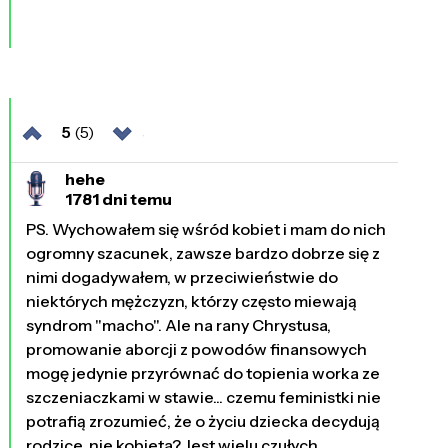
5
(5)
hehe
1781 dni temu
PS. Wychowałem się wśród kobiet i mam do nich
ogromny szacunek, zawsze bardzo dobrze się z
nimi dogadywałem, w przeciwieństwie do
niektórych mężczyzn, którzy często miewają
syndrom "macho". Ale na rany Chrystusa,
promowanie aborcji z powodów finansowych
mogę jedynie przyrównać do topienia worka ze
szczeniaczkami w stawie... czemu feministki nie
potrafią zrozumieć, że o życiu dziecka decydują
rodzice, nie kobieta? Jest wielu czułych