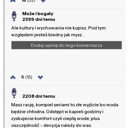
Może i bogaty
2399 dni temu
Ale kultury i wychowania nie kupisz. Pod tym
względem jesteś biedny jak mysz .
Dodaj opinię do tego komentarza
5
(15)
2208 dni temu
Masz rację, kompiel seriami to złe wyjście bo woda
będzie chłodna. Odstępt w kapieli godziny i
zyskujecie komfort czyli ciepłą wode, plus
oszczędność - decyzja należy do was.