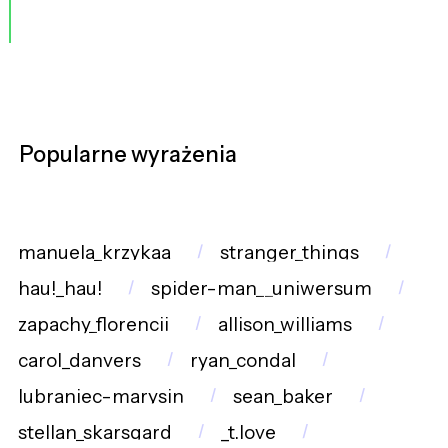
Popularne wyrażenia
manuela_krzykaa
stranger_things
hau!_hau!
spider-man__uniwersum
zapachy_florencji
allison_williams
carol_danvers
ryan_condal
lubraniec-marysin
sean_baker
stellan_skarsgard
_t.love