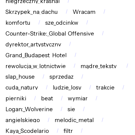
niegrzeczny_krasnal
Skrzypek_na_dachu
Wracam
komfortu
sze_odcinkw
Counter-Strike:_Global_Offensive
dyrektor_artystyczny
Grand_Budapest_Hotel
rewolucja_w_lotnictwie
mądre_teksty_
slap_house
sprzedaz
cuda_natury
ludzie_losy
trakcie
pierniki
beat
wymiar
Logan:_Wolverine
sie
angielskiego
melodic_metal
Kaya_Scodelario
filtr