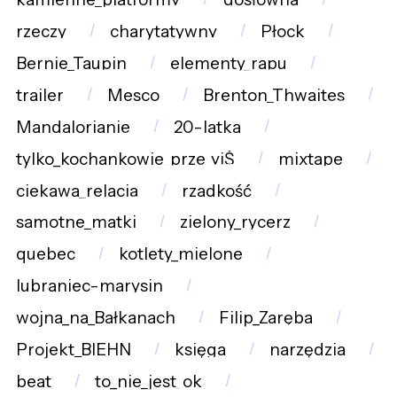
rzeczy
charytatywny
Płock
Bernie_Taupin
elementy_rapu
trailer
Mesco
Brenton_Thwaites
Mandalorianie
20-latka
tylko_kochankowie_prze_yjŠ
mixtape
ciekawa_relacja
rzadkość
samotne_matki
zielony_rycerz
quebec
kotlety_mielone
lubraniec-marysin
wojna_na_Bałkanach
Filip_Zaręba
Projekt_BIEHN
księga
narzędzia
beat
to_nie_jest_ok