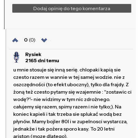
Dodaj opinię do tego komentarza
0
(0)
Rysiek
2165 dni temu
u mnie stosuje się inną serię. chlopaki kapią sie
czesto razem w wannie w tej samej wodzie. nie z
oszczędności (to efekt uboczny), tylko dla frajdy. Z
żoną też czesto pytamy się wzajemnie : "zostawic ci
wodę?"- nie widzimy w tym nic zdrożnego.
całujemy się razem, spimy razem i nie tylko;). Na
koniec kapieli i tak trzeba sie splukać wodą bez
płynów. Mamy bojler 80l i w zupelnosci wystarcza,
jednakże i tak pożera sporo kasy. To 20 letni
ariston (moze dlatego).