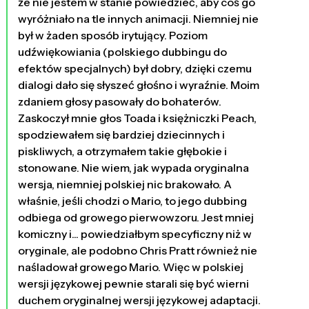
że nie jestem w stanie powiedzieć, aby coś go
wyróżniało na tle innych animacji. Niemniej nie
był w żaden sposób irytujący. Poziom
udźwiękowiania (polskiego dubbingu do
efektów specjalnych) był dobry, dzięki czemu
dialogi dało się słyszeć głośno i wyraźnie. Moim
zdaniem głosy pasowały do bohaterów.
Zaskoczył mnie głos Toada i księżniczki Peach,
spodziewałem się bardziej dziecinnych i
piskliwych, a otrzymałem takie głębokie i
stonowane. Nie wiem, jak wypada oryginalna
wersja, niemniej polskiej nic brakowało. A
właśnie, jeśli chodzi o Mario, to jego dubbing
odbiega od growego pierwowzoru. Jest mniej
komiczny i... powiedziałbym specyficzny niż w
oryginale, ale podobno Chris Pratt również nie
naśladował growego Mario. Więc w polskiej
wersji językowej pewnie starali się być wierni
duchem oryginalnej wersji językowej adaptacji.