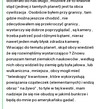
docierało do nas długo , możliwe że to właśnie
stąd (jednej z tamtych planet) jest ta obca
cywilizacja . Osobiście byłem przy granicy , tam
gdzie można jeszcze chodzić , nie
zdecydowałem się przekroczyć granicy ,
wystarczy się dobrze poprzyglądać , są kamery ,
trzeba patrzeć pod różnymi kątami , nieraz
nawet jeden mały błysk zdradza kamerę .
Wracając do tematu planet , skąd obcy wiedzieli
że się rozwinęliśmy wystarczająco ? Znowu
poruszam temat ziemskich naukowców , według
nich obcy widzieli by ziemię gdy była jałowa , lub
wulkaniczna , mniejsza , obcy mogli mieć
"teleskopy" kwantowe , które wykorzystują
powiązania cząsteczek (elementarnych) i widzą
obraz " na żywo" , to tyle w tej kwestii , mam
nadzieje że się nie obudzą w jakimś bunkrze i
będą do mnie po amerykańsku gadać .