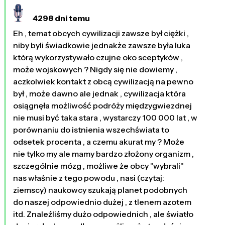
4298 dni temu
Eh , temat obcych cywilizacji zawsze był ciężki ,
niby byli świadkowie jednakże zawsze była luka
którą wykorzystywało czujne oko sceptyków ,
może wojskowych ? Nigdy się nie dowiemy ,
aczkolwiek kontakt z obcą cywilizacją na pewno
był , może dawno ale jednak , cywilizacja która
osiągnęła możliwość podróży międzygwiezdnej
nie musi być taka stara , wystarczy 100 000 lat , w
porównaniu do istnienia wszechświata to
odsetek procenta , a czemu akurat my ? Może
nie tylko my ale mamy bardzo złożony organizm ,
szczególnie mózg , możliwe że obcy "wybrali"
nas właśnie z tego powodu , nasi (czytaj:
ziemscy) naukowcy szukają planet podobnych
do naszej odpowiednio dużej , z tlenem azotem
itd. Znaleźliśmy dużo odpowiednich , ale światło