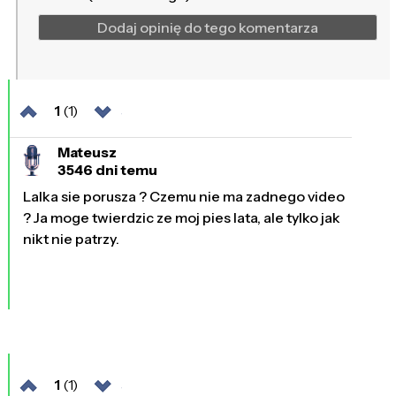
Dodaj opinię do tego komentarza
1
(1)
Mateusz
3546 dni temu
Lalka sie porusza ? Czemu nie ma zadnego video
? Ja moge twierdzic ze moj pies lata, ale tylko jak
nikt nie patrzy.
1
(1)