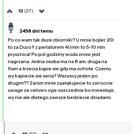
13
(37)
2458 dni temu
Po co wam tak duze zbiorniki? U mnie bojler 20l
to za Duzo !! z perlatorem 4l/min to 5-10 min
prysznica! Po pol godziny woda znow jest
nagrzana. Jedna osoba ma na 8 am, druga na
9am a trzecia kapie sie gdy ma ochote. Czemu
wy kapiecie sie seria? Wszyscy jeden po
drugim?? Zanim mnie zaatakujecie to zwroccie
uwage ze celowo zyje oszczednie bo inwestuje,
wy nie ale dlatego zawsze bedziecie dziadami.
18
(32)