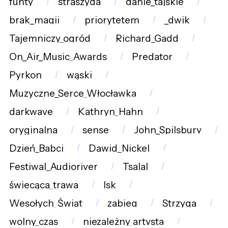
funty
straszyda
danie_tajskie
brak_magii
priorytetem
_dwik
Tajemniczy_ogród
Richard_Gadd
On_Air_Music_Awards
Predator
Pyrkon
wąski
Muzyczne_Serce_Włocławka
darkwave
Kathryn_Hahn
oryginalna
sense
John_Spilsbury
Dzień_Babci
Dawid_Nickel
Festiwal_Audioriver
Tsalal
świecąca_trawa
lsk
Wesołych_Świąt
zabieg
Strzyga
wolny_czas
niezależny_artysta