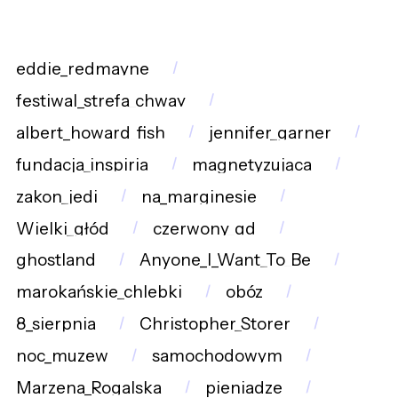
eddie_redmayne
festiwal_strefa_chway
albert_howard_fish
jennifer_garner
fundacja_inspiria
magnetyzująca
zakon_jedi
na_marginesie
Wielki_głód
czerwony_gd
ghostland
Anyone_I_Want_To_Be
marokańskie_chlebki
obóz
8_sierpnia
Christopher_Storer
noc_muzew
samochodowym
Marzena_Rogalska
pieniadze