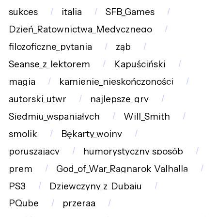
sukces
italia
SFB_Games
Dzień_Ratownictwa_Medycznego
filozoficzne_pytania
ząb
Seanse_z_lektorem
Kapuściński
magia
kamienie_nieskończoności
autorski_utwr
najlepsze_gry
Siedmiu_wspaniałych
Will_Smith
smolik
Bękarty_wojny
poruszający
humorystyczny_sposób
prem
God_of_War_Ragnarok_Valhalla
PS3
Dziewczyny_z_Dubaju
PQube
przeraa