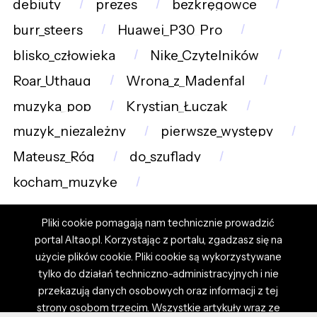
debiuty
prezes
bezkręgowce
burr_steers
Huawei_P30_Pro
blisko_człowieka
Nike_Czytelników
Roar_Uthaug
Wrona_z_Madenfal
muzyka_pop
Krystian_Łuczak
muzyk_niezależny
pierwsze_występy
Mateusz_Róg
do_szuflady
kocham_muzykę
Pliki cookie pomagają nam technicznie prowadzić
portal Altao.pl. Korzystając z portalu, zgadzasz się na
użycie plików cookie. Pliki cookie są wykorzystywane
tylko do działań techniczno-administracyjnych i nie
przekazują danych osobowych oraz informacji z tej
strony osobom trzecim. Wszystkie artykuły wraz ze