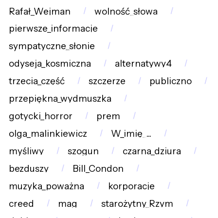
Rafał_Wejman
wolność_słowa
pierwsze_informacje
sympatyczne_słonie
odyseja_kosmiczna
alternatywy4
trzecia_część
szczerze
publiczno
przepiękna_wydmuszka
gotycki_horror
prem
olga_malinkiewicz
W_imię_...
myśliwy
szogun
czarna_dziura
bezduszy
Bill_Condon
muzyka_poważna
korporacje
creed
mag
starożytny_Rzym