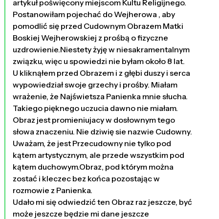
artykuł poświęcony miejscom Kultu Religijnego.
Postanowiłam pojechać do Wejherowa , aby
pomodlić się przed Cudownym Obrazem Matki
Boskiej Wejherowskiej z prośbą o fizyczne
uzdrowienie.Niestety żyję w niesakramentalnym
związku, więc u spowiedzi nie byłam około 8 lat.
U kliknąłem przed Obrazem i z głębi duszy i serca
wypowiedział swoje grzechy i prośby. Miałam
wrażenie, że Najświetsza Panienka mnie słucha.
Takiego pięknego uczucia dawno nie miałam.
Obraz jest promieniujacy w dosłownym tego
słowa znaczeniu. Nie dziwię sie nazwie Cudowny.
Uważam, że jest Przecudowny nie tylko pod
kątem artystycznym, ale przede wszystkim pod
kątem duchowym.Obraz, pod którym można
zostać i kleczec bez końca pozostając w
rozmowie z Panienka.
Udało mi się odwiedzić ten Obraz raz jeszcze, być
może jeszcze będzie mi dane jeszcze