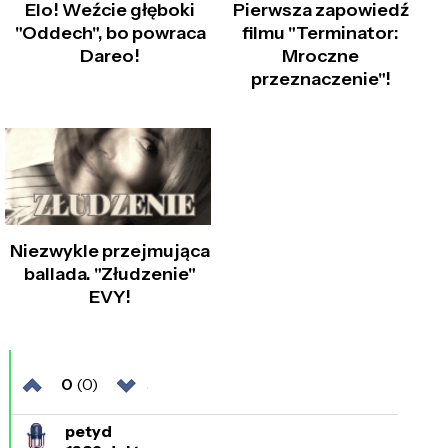
Elo! Weźcie głęboki
Pierwsza zapowiedź
"Oddech", bo powraca
filmu "Terminator:
Dareo!
Mroczne
przeznaczenie"!
Niezwykle przejmująca
ballada. "Złudzenie"
EVY!
0
(0)
petyd