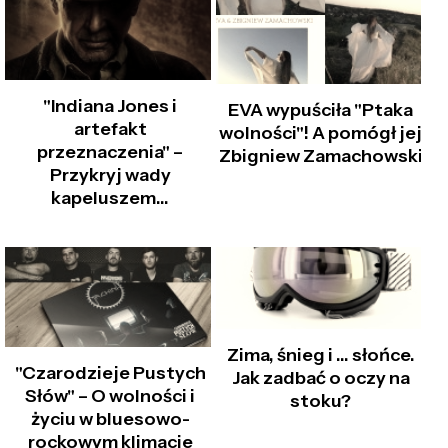
"Indiana Jones i
EVA wypuściła "Ptaka
artefakt
wolności"! A pomógł jej
przeznaczenia" –
Zbigniew Zamachowski
Przykryj wady
kapeluszem…
Zima, śnieg i … słońce.
"Czarodzieje Pustych
Jak zadbać o oczy na
Słów" – O wolności i
stoku?
życiu w bluesowo-
rockowym klimacie