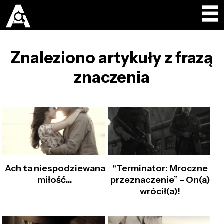
Znaleziono artykuły z frazą
znaczenia
Ach ta niespodziewana
"Terminator: Mroczne
miłość...
przeznaczenie” – On(a)
wrócił(a)!