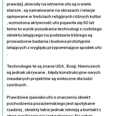
prawda] ,dowody na istnienie ufo są o wiele
starsze , są namalowane na obrazach i relacje
opisywane w treściach religijnych różnych kultur
, wzmożona aktywność ufo pojawiła się 50 lat
temu to wynik pozyskania technologi z rozbitego
obiektu latającego na podstawie którego są
prowadzone badania i budowa prototypów
latających z wyglądu przypominające spodek ufo
.
Technologie te są znane USA , Rosji, Niemczech
są jednak ukrywane , błędy konstrukcyjne owych
nieudanych projektów są widoczne dla ludzi
cywilnych .
Prawdziwe zjawisko ufo o znaczeniu obiekt
pochodzenia pozaziemskiego jest spotykane
rzadziej , obiekty takie jednak istnieją a kontakt z
obcą cywilizacją nie jest pokojowy .Na całym