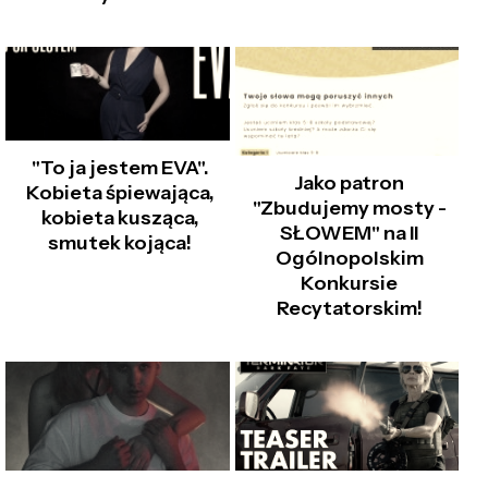
"To ja jestem EVA".
Jako patron
Kobieta śpiewająca,
"Zbudujemy mosty -
kobieta kusząca,
SŁOWEM" na II
smutek kojąca!
Ogólnopolskim
Konkursie
Recytatorskim!