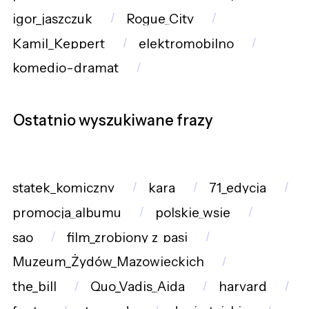
igor_jaszczuk
Rogue_City
Kamil_Keppert
elektromobilno
komedio-dramat
Ostatnio wyszukiwane frazy
statek_komiczny
kara
71_edycja
promocja_albumu
polskie_wsie
sao
film_zrobiony_z_pasj
Muzeum_Żydów_Mazowieckich
the_bill
Quo_Vadis_Aida
harvard