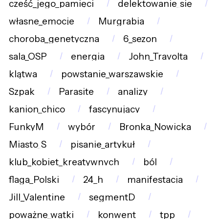
cześć_jego_pamięci
delektowanie_się
własne_emocje
Murgrabia
choroba_genetyczna
6_sezon
sala_OSP
energia
John_Travolta
klątwa
powstanie_warszawskie
Szpak
Parasite
analizy
kanion_chico
fascynujący
FunkyM
wybór
Bronka_Nowicka
Miasto_S
pisanie_artykuł
klub_kobiet_kreatywnych
ból
flaga_Polski
24_h
manifestacja
Jill_Valentine
segmentD
poważne_wątki
konwent
tpp